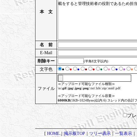
本 文
名 前
E-Mail
削除キー
(半角8文字以内)
文字色
●
●
●
●
●
●
●
●
●
●
≪アップロード可能なファイル種類≫
ファイル
\n/
.gif
/
.jpg
/
.jpeg
/
.png
/.txt/.lzh/.zip/.mid/.pdf
≪アップロード可能なファイル容量≫
6000KB
(1KB=1024Bytes)以内 6) スレッド内の合計
プ
[
HOME
｜
掲示板TOP
｜
ツリー表示
｜
一覧表示
｜