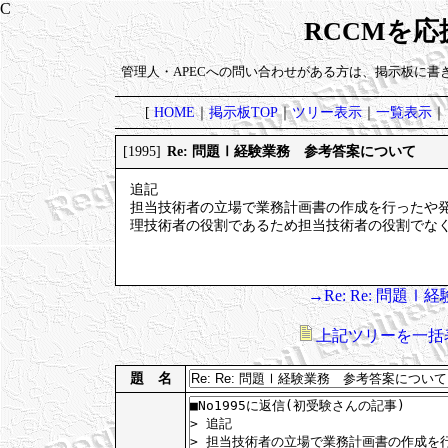
RCCMを
管理人・APECへの問い合わせがある方は、掲示板に書
[
HOME
｜
掲示板TOP
｜
ツリー表示
｜
一覧表示
｜
Re: 問題Ⅰ経験業務 参考答案について
[1995]
追記
担当技術者の立場で業務計画書の作成を行ったや
理技術者の役割であるため担当技術者の役割でな
→Re: Re: 問
上記ツリーを一括
題 名