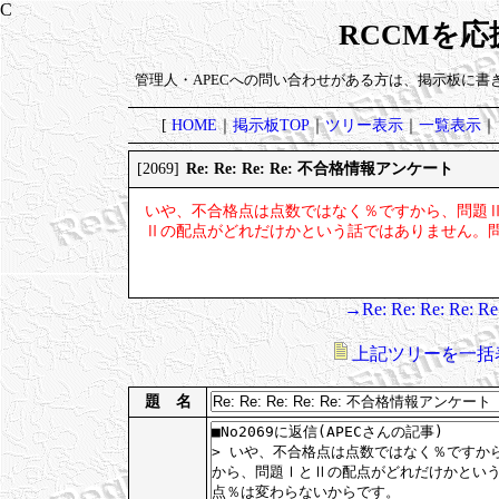
RCCMを
管理人・APECへの問い合わせがある方は、掲示板に書
[
HOME
｜
掲示板TOP
｜
ツリー表示
｜
一覧表示
｜
Re: Re: Re: Re: 不合格情報アンケート
[2069]
いや、不合格点は点数ではなく％ですから、問題Ⅱ
Ⅱの配点がどれだけかという話ではありません。
→Re: Re: Re: R
上記ツリーを一括
題 名