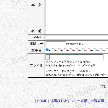
本 文
名 前
E-Mail
削除キー
(半角8文字以内)
文字色
●
●
●
●
●
●
●
●
●
●
≪アップロード可能なファイル種類≫
ファイル
\n/
.gif
/
.jpg
/
.jpeg
/
.png
/.txt/.lzh/.zip/.mid/.pdf
≪アップロード可能なファイル容量≫
6000KB
(1KB=1024Bytes)以内 6) スレッド内の合計
プ
[
HOME
｜
掲示板TOP
｜
ツリー表示
｜
一覧表示
｜