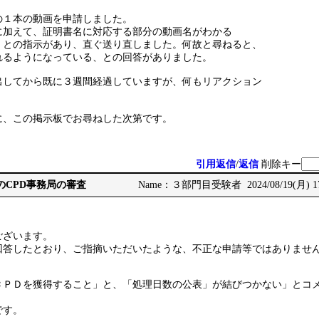
の１本の動画を申請しました。
に加えて、証明書名に対応する部分の動画名がわかる
、との指示があり、直ぐ送り直しました。何故と尋ねると、
れるようになっている、との回答がありました。
出してから既に３週間経過していますが、何もリアクション
に、この掲示板でお尋ねした次第です。
引用返信
/
返信
削除キー
CCMのCPD事務局の審査
Name：３部門目受験者 2024/08/19(月) 17
ございます。
回答したとおり、ご指摘いただいたような、不正な申請等ではありませ
ＣＰＤを獲得すること」と、「処理日数の公表」が結びつかない」とコ
です。