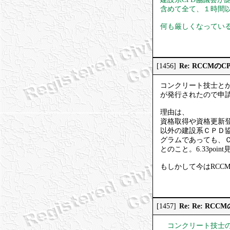
含めて全て、１時間
何も厳しくなってい
Re: RCCMの
[1456]
コンクリート技士とか
が発行されたので申
理由は、
資格取得や資格更新登
以外の建設系ＣＰＤ
グラムであっても、
とのこと。6.33po
もしかして今はRCC
Re: Re: R
[1457]
コンクリート技士の