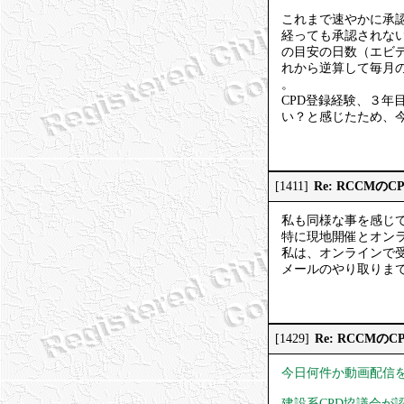
これまで速やかに承
経っても承認されな
の目安の日数（エビ
れから逆算して毎月
。
CPD登録経験、３年
い？と感じたため、
Re: RCCMの
[1411]
私も同様な事を感じ
特に現地開催とオンラ
私は、オンラインで
メールのやり取りま
Re: RCCMの
[1429]
今日何件か動画配信
建設系CPD協議会が