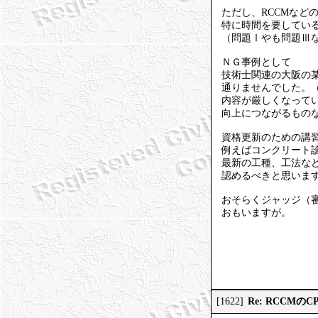
ただし、RCCMなど
特に時間を要してい
（問題Ⅰやも問題Ⅲ
ＮＧ事例として
技術士関連の大阪の
通りませんでした。
内容が厳しくなって
向上につながるもの
資格更新のための講
例えばコンクリート
最新の工種、工法な
認めるべきと思いま
おそらくジャッジ（
おもいますが。
Re: RCCMの
[1622]