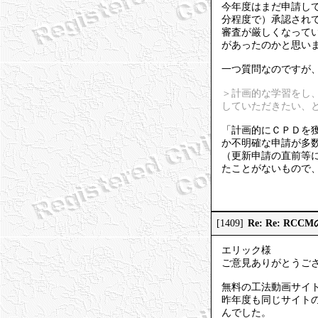
今年度はまだ申請し
分程度で）承認され
審査が厳しくなって
があったのかと思い
一つ質問なのですが
＞計画的な学習をし、
していただきたい、
「計画的にＣＰＤを
か不明確な申請が多
（更新申請の直前等
たことがないもので
Re: Re: R
[1409]
エリック様
ご意見ありがとうご
無料の工法動画サイト
昨年度も同じサイト
んでした。