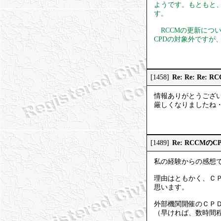
ようです。もともと
す。
RCCMの更新につい
CPDの対象外です
Re: Re: Re
[1458]
情報ありがとうござ
厳しくなりましたね
Re: RCCMの
[1489]
私の経験からの感想
理由はともかく、Ｃ
思います。
外部機関開催のＣＰ
（早ければ、数時間