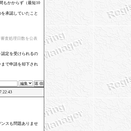
間もかからず（最短10
のを承認していたこと
な審査処理日数を公表
Ｄ認定を受けられるの
今まで申請を却下され
:22:43
デンスも問題ありませ