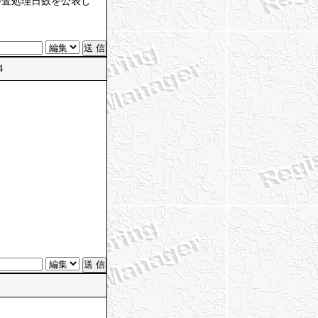
審査処理日数を公表し
4