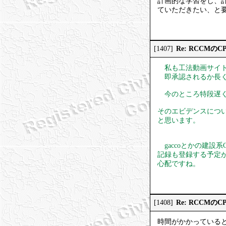
計画的な学習をし、計
ていただきたい、と
Re: RCCMの
[1407]
私も工法動画サイト
即承認されるか長く
今のところ特段遅く
そのエビデンスにつ
と思います。
gaccoとかの建設
記録も登録する予定
心配ですね。
Re: RCCMの
[1408]
時間がかかっている