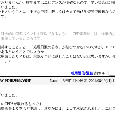
ておりませんが、昨年まではエビデンスが明確なもので、早い場合は1時
ていました。
いるということは、不正な申請、若しくは今まで自己学習等で曖昧なも
ます。
、
計画的にCPDポイントを獲得できるように、CPD事務局には、標準的
と要望しているところです。
獲得すること」と、「処理日数の公表」が結びつかないのですが、ＣＰ
数あるということでしょうか。
に申請したＣＰＤは、承認が早いに越したことはないとは思いますが、
、、、）
引用返信
/
返信
削除キー
CCMのCPD事務局の審査
Name：３部門目受験者 2024/08/19(月) 17
ざいました。
のCPDSが取れるものです。
の動画を１０本ほど申請し、速やかに１、２日で承認されました。エビ