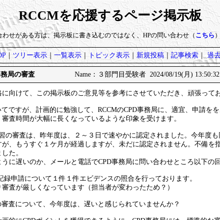
RCCMを応援するページ掲示板
い合わせがある方は、掲示板に書き込むのではなく、HPの問い合わせ（
こちら
P
｜
ツリー表示
｜
一覧表示
｜
トピック表示
｜
新規投稿
｜
記事検索
｜
過
事務局の審査
Name：３部門目受験者 2024/08/19(月) 13:50:3
格に向けて、この掲示板のご意見等を参考にさせていただき、頑張って
いてですが、計画的に勉強して、RCCMのCPD事務局に、適宜、申請を
、審査時間が大幅に長くなっているような印象を受けます。
学習の審査は、昨年度は、２～３日で速やかに認定されました。今年度も同
すが、もうすぐ１ケ月が経過しますが、未だに認定されません。不備を
ました。
ように遅いのか、メールと電話でCPD事務局に問い合わせところ以下の
上の記録申請について１件１件エビデンスの照合を行っております。
り審査が厳しくなっています（担当者が変わったため？）
の審査について、今年度は、遅いと感じられていませんか？