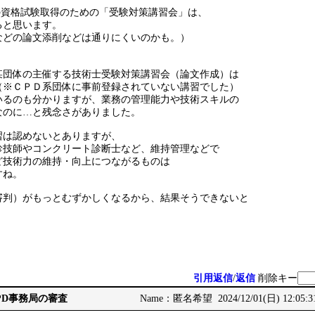
の資格試験取得のための「受験対策講習会」は、
ると思います。
などの論文添削などは通りにくいのかも。）
某団体の主催する技術士受験対策講習会（論文作成）は
（※ＣＰＤ系団体に事前登録されていない講習でした）
いるのも分かりますが、業務の管理能力や技術スキルの
なのに…と残念さがありました。
習は認めないとありますが、
診技師やコンクリート診断士など、維持管理などで
ど技術力の維持・向上につながるものは
すね。
審判）がもっとむずかしくなるから、結果そうできないと
引用返信
/
返信
削除キー
CPD事務局の審査
Name：匿名希望 2024/12/01(日) 12:05:3