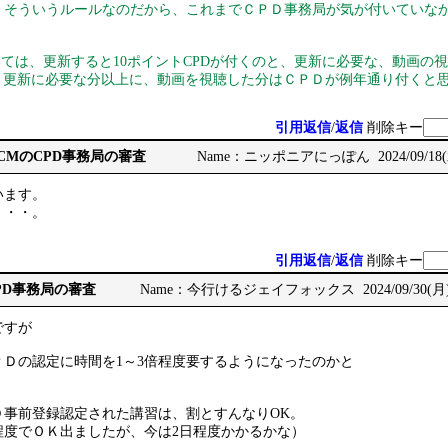
、そういうルールなのだから、これまでＣＰＤ事務局が気が付いていな
ては、更新すると10ポイントCPDが付くのと、更新に必要な、動画の
が、更新に必要な分以上に、動画を視聴した分はＣＰＤが例年通り付くと
引用返信
/
返信
削除キー
: RCCMのCPD事務局の審査
Name：ニッポニアにっぽん 2024/09/18(水)
います。
・・・。
引用返信
/
返信
削除キー
CPD事務局の審査
Name：今行けるジェイフォックス 2024/09/30(月) 1
ですが
ＰＤの認定に時間を1～3倍程度要するようになったのかと
Ｄ事前登録認定された講習は、割とすんなりOK。
程度でＯＫ出ましたが、今は2日程度かかるかな）