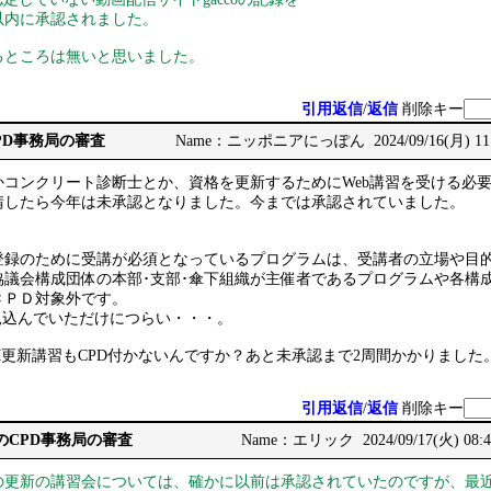
以内に承認されました。
るところは無いと思いました。
引用返信
/
返信
削除キー
CPD事務局の審査
Name：ニッポニアにっぽん 2024/09/16(月) 11:
コンクリート診断士とか、資格を更新するためにWeb講習を受ける必要
請したら今年は未承認となりました。今までは承認されていました。
録のために受講が必須となっているプログラムは、受講者の立場や目的に
協議会構成団体の本部･支部･傘下組織が主催者であるプログラムや各構
ＣＰＤ対象外です。
int見込んでいただけにつらい・・・。
M更新講習もCPD付かないんですか？あと未承認まで2周間かかりました
引用返信
/
返信
削除キー
CCMのCPD事務局の審査
Name：エリック 2024/09/17(火) 08:4
更新の講習会については、確かに以前は承認されていたのですが、最