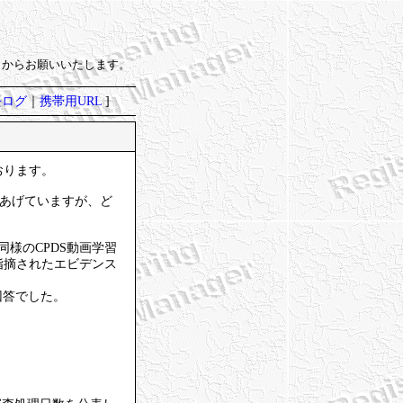
）からお願いいたします。
去ログ
｜
携帯用URL
]
2
おります。
をあげていますが、ど
様のCPDS動画学習
指摘されたエビデンス
回答でした。