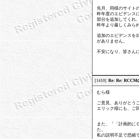
先月、同様のサイト
昨年度のエビデンス
部分を追加してくれ
昨年より厳しくみら
追加のエビデンスを
がありません。
不安になり、皆さん
Re: Re: R
[1410]
むら様
ご意見、ありがとう
エリック様にも、ご
また、「「計画的に
た。
私の説明不足で恐縮