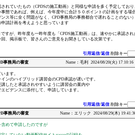
認されていたもの（CPDSの施工動画）と同様な申請を多く予定してお
い事態であれば、例えば、今年度中に合計５０ポイントの計画をする場
デンス等に全く問題がなく、CPD事務局の事務都合で遅れることのない
の申請計画を考えようと思っています
目ですが、昨年度も一昨年度も「CPDS施工動画」は、速やかに承認さ
今回、掲示板で、皆さんのご意見をお聞きしている次第です。
引用返信
/
返信
削除キー
CPD事務局の審査
Name：毛利 2024/08/20(火) 17:10:16
ています。
インのハイブリッド講習会のCPD承認が遅いです。
受講したと承認されやすいように講習会の案内や
でエビデンスに添付して、申請しています。
引用返信
/
返信
削除キー
CPD事務局の審査
Name：エリック 2024/08/29(木) 19:41:3
を含めて申請したのですが
認定していない動画配信サイトgaccoの記録を