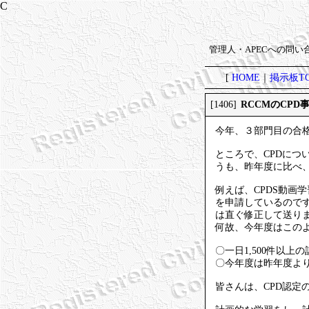
管理人・APECへの問
[
HOME
｜
掲示板TO
RCCMのCPD
[1406]
今年、３部門目の合
ところで、CPDにつ
うも、昨年度に比べ
例えば、CPDS動画
を申請しているので
は直ぐ修正して送り
何故、今年度はこの
〇一日1,500件以
〇今年度は昨年度よ
皆さんは、CPD認定