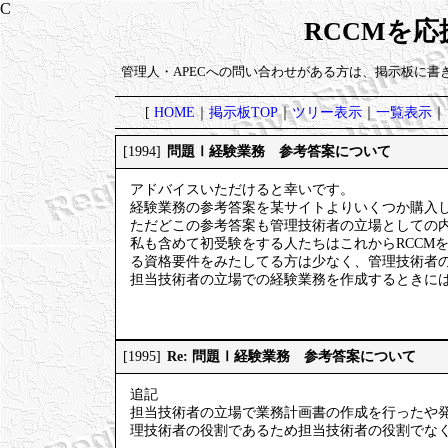
RCCMを
管理人・APECへの問い合わせがある方は、掲示板に書
[
HOME
｜
掲示板TOP
｜
ツリー表示
｜
一覧表示
｜
問題Ⅰ経験業務 参考答案について
[1994]
アドバイスいただけると幸いです。
経験業務の参考答案を某サイトよりいくつか購入
ただどこの参考答案も管理技術者の立場としての
私も含めて初受験をする人たちはこれからRCCM
る資格要件をみたしてる方は少なく、管理技術者
担当技術者の立場での経験業務を作成するときに
Re: 問題Ⅰ経験業務 参考答案について
[1995]
追記
担当技術者の立場で業務計画書の作成を行ったや
理技術者の役割であるため担当技術者の役割でな