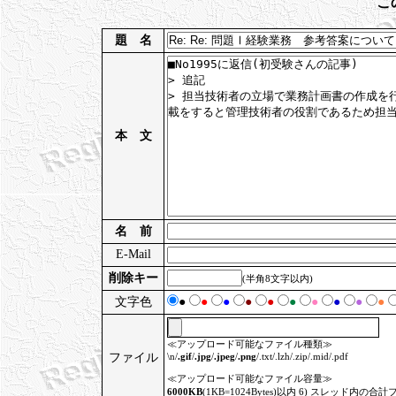
こ
題 名
本 文
名 前
E-Mail
削除キー
(半角8文字以内)
文字色
●
●
●
●
●
●
●
●
●
●
≪アップロード可能なファイル種類≫
ファイル
\n/
.gif
/
.jpg
/
.jpeg
/
.png
/.txt/.lzh/.zip/.mid/.pdf
≪アップロード可能なファイル容量≫
6000KB
(1KB=1024Bytes)以内 6) スレッド内の合計