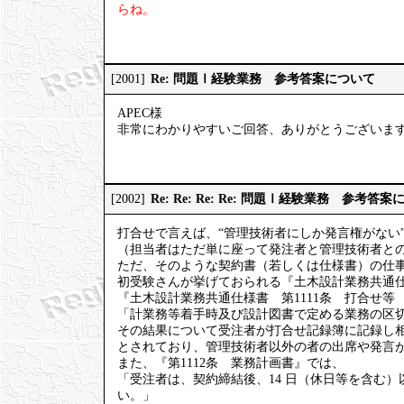
らね。
Re: 問題Ⅰ経験業務 参考答案について
[2001]
APEC様
非常にわかりやすいご回答、ありがとうございま
Re: Re: Re: Re: 問題Ⅰ経験業務 参考答
[2002]
打合せで言えば、“管理技術者にしか発言権がない
（担当者はただ単に座って発注者と管理技術者と
ただ、そのような契約書（若しくは仕様書）の仕
初受験さんが挙げておられる『土木設計業務共通
『土木設計業務共通仕様書 第1111条 打合せ等
「計業務等着手時及び設計図書で定める業務の区
その結果について受注者が打合せ記録簿に記録し
とされており、管理技術者以外の者の出席や発言
また、『第1112条 業務計画書』では、
「受注者は、契約締結後、14 日（休日等を含む
い。」