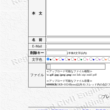
本 文
名 前
E-Mail
削除キー
(半角8文字以内)
文字色
●
●
●
●
●
●
●
●
●
●
≪アップロード可能なファイル種類≫
ファイル
\n/
.gif
/
.jpg
/
.jpeg
/
.png
/.txt/.lzh/.zip/.mid/.pdf
≪アップロード可能なファイル容量≫
6000KB
(1KB=1024Bytes)以内 6) スレッド内の合計
プ