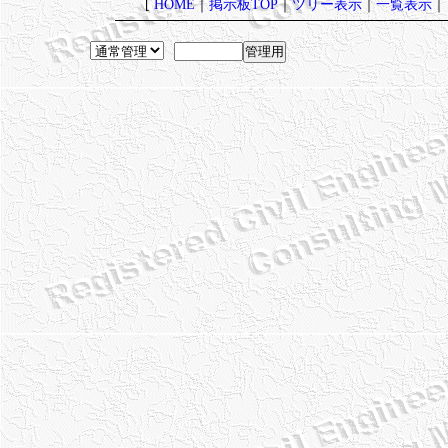
[
HOME
｜
掲示板TOP
｜
ツリー表示
｜
一覧表示
｜