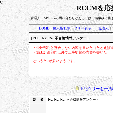
RCCMを
管理人・APECへの問い合わせがある方は、掲示板に書
[
HOME
｜
掲示板TOP
｜
ツリー表示
｜
一覧表示
｜
Re: Re: 不合格情報アンケート
[1999]
・受験部門と整合しない内容を書いた（たとえば
・施工計画部門以外で工事監督の内容を書いた
という2つが多いようです。
上記ツリーを一括
題 名