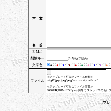
本 文
名 前
E-Mail
削除キー
(半角8文字以内)
文字色
●
●
●
●
●
●
●
●
●
●
≪アップロード可能なファイル種類≫
ファイル
\n/
.gif
/
.jpg
/
.jpeg
/
.png
/.txt/.lzh/.zip/.mid/.pdf
≪アップロード可能なファイル容量≫
6000KB
(1KB=1024Bytes)以内 6) スレッド内の合計
プ