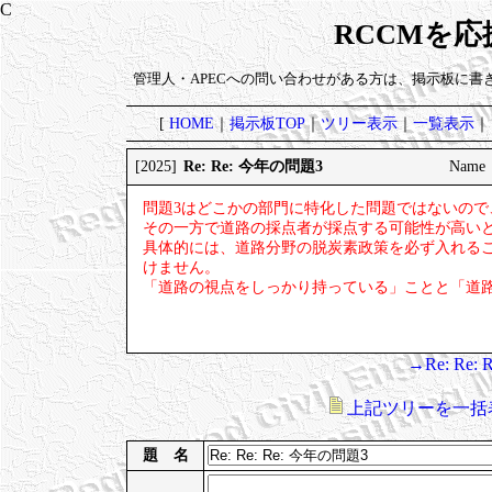
RCCMを
管理人・APECへの問い合わせがある方は、掲示板に書
[
HOME
｜
掲示板TOP
｜
ツリー表示
｜
一覧表示
｜
Re: Re: 今年の問題3
[2025]
Name：
問題3はどこかの部門に特化した問題ではないの
その一方で道路の採点者が採点する可能性が高い
具体的には、道路分野の脱炭素政策を必ず入れる
けません。
「道路の視点をしっかり持っている」ことと「道
→Re: Re:
上記ツリーを一括
題 名