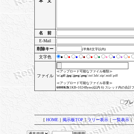
本 文
名 前
E-Mail
削除キー
(半角8文字以内)
文字色
●
●
●
●
●
●
●
●
●
●
≪アップロード可能なファイル種類≫
ファイル
\n/
.gif
/
.jpg
/
.jpeg
/
.png
/.txt/.lzh/.zip/.mid/.pdf
≪アップロード可能なファイル容量≫
6000KB
(1KB=1024Bytes)以内 6) スレッド内の合計
プ
[
HOME
｜
掲示板TOP
｜
ツリー表示
｜
一覧表示
｜