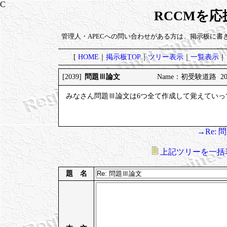
RCCMを
管理人・APECへの問い合わせがある方は、掲示板に書
[
HOME
｜
掲示板TOP
｜
ツリー表示
｜
一覧表示
｜
問題Ⅲ論文
[2039]
Name：初受験道路 2025/
みなさん問題Ⅲ論文は6つ全て作成して覚えていっ
→Re:
上記ツリーを一括
題 名