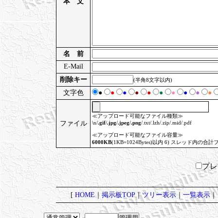
本 文
名 前
E-Mail
削除キー
(半角8文字以内)
文字色
●
●
●
●
●
●
●
●
●
●
≪アップロード可能なファイル種類≫
ファイル
\n/
.gif
/
.jpg
/
.jpeg
/
.png
/.txt/.lzh/.zip/.mid/.pdf
≪アップロード可能なファイル容量≫
6000KB
(1KB=1024Bytes)以内 6) スレッド内の合計
プ
[
HOME
｜
掲示板TOP
｜
ツリー表示
｜
一覧表示
｜