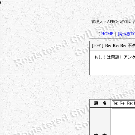
管理人・APECへの問
[
HOME
｜
掲示板TO
Re: Re: Re
[2091]
もしくは問題Ⅱアン
題 名