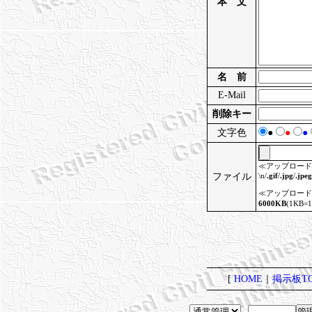
本 文
名 前
E-Mail
削除キー
文字色
●
●
●
≪アップロード
ファイル
\n/
.gif
/
.jpg
/
.jpeg
≪アップロード
6000KB
(1KB
[
HOME
｜
掲示板TO