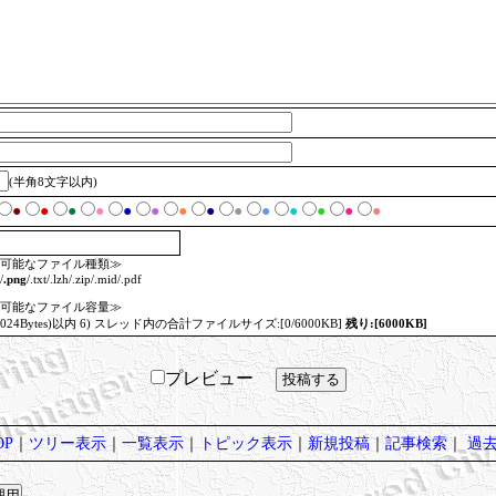
(半角8文字以内)
●
●
●
●
●
●
●
●
●
●
●
●
●
●
可能なファイル種類≫
/
.png
/.txt/.lzh/.zip/.mid/.pdf
可能なファイル容量≫
=1024Bytes)以内 6) スレッド内の合計ファイルサイズ:[0/6000KB]
残り:[6000KB]
プレビュー
P
｜
ツリー表示
｜
一覧表示
｜
トピック表示
｜
新規投稿
｜
記事検索
｜
過