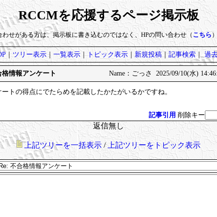
RCCMを応援するページ掲示板
い合わせがある方は、掲示板に書き込むのではなく、HPの問い合わせ（
こちら
P
｜
ツリー表示
｜
一覧表示
｜
トピック表示
｜
新規投稿
｜
記事検索
｜
過
: 不合格情報アンケート
Name：ごっさ 2025/09/10(水) 14:46
ケートの得点にでたらめを記載したかたがいるかですね。
記事引用
削除キー
返信無し
上記ツリーを一括表示
/
上記ツリーをトピック表示