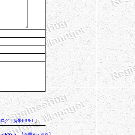
去ログ
｜
携帯用URL
]
＜RSS＞
【管理者へ連絡】