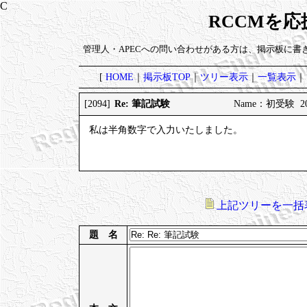
RCCMを
管理人・APECへの問い合わせがある方は、掲示板に書
[
HOME
｜
掲示板TOP
｜
ツリー表示
｜
一覧表示
｜
Re: 筆記試験
[2094]
Name：初受験 2025
私は半角数字で入力いたしました。
上記ツリーを一括
題 名