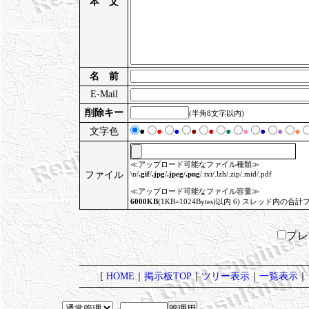
本 文
名 前
E-Mail
削除キー
(半角8文字以内)
文字色
●
●
●
●
●
●
●
●
●
●
≪アップロード可能なファイル種類≫
ファイル
\n/
.gif
/
.jpg
/
.jpeg
/
.png
/.txt/.lzh/.zip/.mid/.pdf
≪アップロード可能なファイル容量≫
6000KB
(1KB=1024Bytes)以内 6) スレッド内の合計
プ
[
HOME
｜
掲示板TOP
｜
ツリー表示
｜
一覧表示
｜