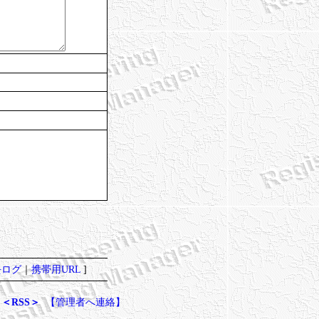
去ログ
｜
携帯用URL
]
＜RSS＞
【管理者へ連絡】