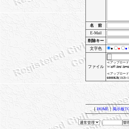
名 前
E-Mail
削除キー
文字色
●
●
●
≪アップロード
ファイル
\n/
.gif
/
.jpg
/
.jpeg
≪アップロード
6000KB
(1KB=
[
HOME
｜
掲示板TO