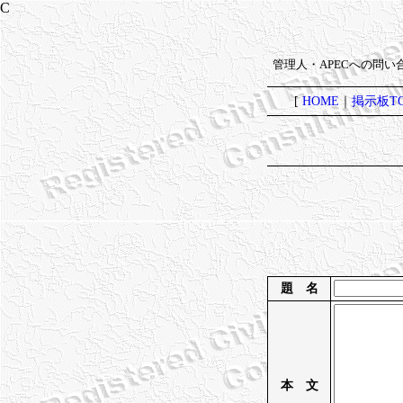
管理人・APECへの問
[
HOME
｜
掲示板TO
題 名
本 文