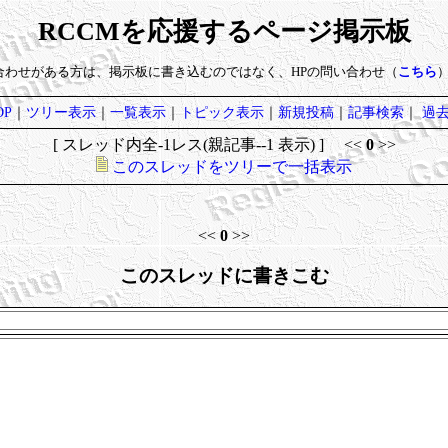
RCCMを応援するページ掲示板
い合わせがある方は、掲示板に書き込むのではなく、HPの問い合わせ（
こちら
P
｜
ツリー表示
｜
一覧表示
｜
トピック表示
｜
新規投稿
｜
記事検索
｜
過
[ スレッド内全-1レス(親記事--1 表示) ] <<
0
>>
このスレッドをツリーで一括表示
<<
0
>>
このスレッドに書きこむ