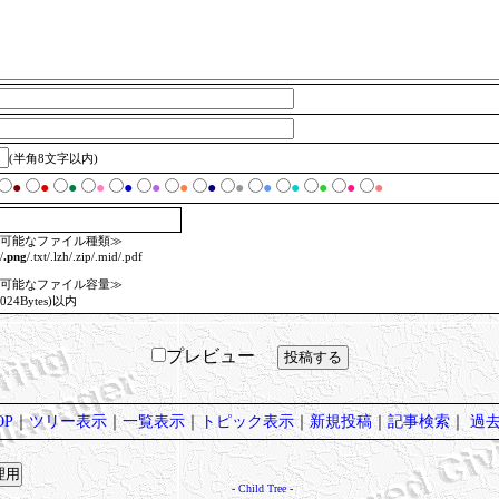
(半角8文字以内)
●
●
●
●
●
●
●
●
●
●
●
●
●
●
可能なファイル種類≫
/
.png
/.txt/.lzh/.zip/.mid/.pdf
可能なファイル容量≫
1024Bytes)以内
プレビュー
P
｜
ツリー表示
｜
一覧表示
｜
トピック表示
｜
新規投稿
｜
記事検索
｜
過
-
Child Tree
-