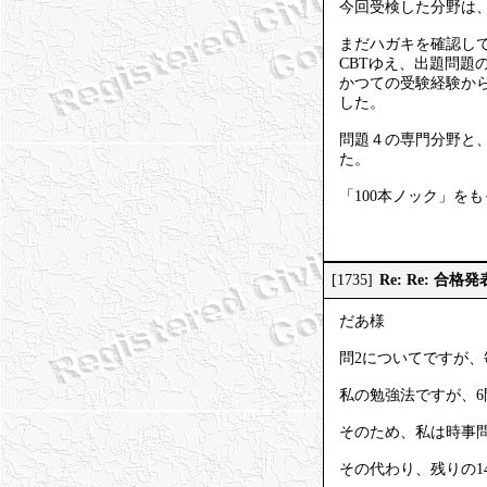
今回受検した分野は
まだハガキを確認し
CBTゆえ、出題問
かつての受験経験か
した。
問題４の専門分野と
た。
「100本ノック」を
Re: Re: 合格発
[1735]
だあ様
問2についてですが、
私の勉強法ですが、
そのため、私は時事
その代わり、残りの