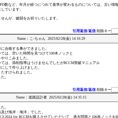
CPD数など、年月が経つにつれて基準が変わるものについては、古い情
にしています。
ませんが、健闘をお祈りいたします。
引用返信
/
返信
削除キー
Name：こ-ちゃん 2025/02/28(金) 14:16:29
事に合格する事ができました。
ては、空いた時間を見つけて100本ノックと
をやりこみました。
ては、添削指導はうけませんでしたがRCCM突破マニュアル
考にして作り上げました。
、たすけられました。
した。
引用返信
/
返信
削除キー
Name：道路設計者 2025/02/28(金) 14:35:15
した。
防及び海岸・海洋」でした。
2024 for RCCMを購入させていただいて、過去問題と100本ノック