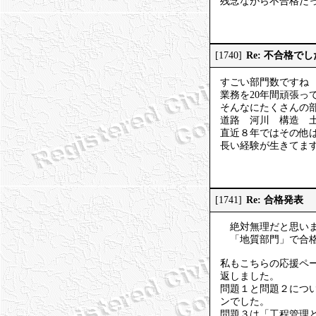
残念ながら不合格だ
Re: 不合格でし
[1740]
すごい部門数ですね
業務を20年間頑張っ
そんなにたくさんの部
道路 河川 構造 
直近８年ではその他
長い経験が生きてま
Re: 合格発表
[1741]
絶対無理だと思いま
「地質部門」で合格
私もこちらの応援ペ
返しました。
問題１と問題２につ
ンでした。
問題３は「工程管理