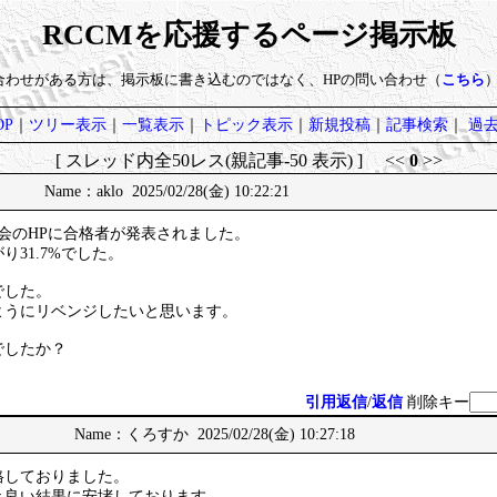
RCCMを応援するページ掲示板
い合わせがある方は、掲示板に書き込むのではなく、HPの問い合わせ（
こちら
P
｜
ツリー表示
｜
一覧表示
｜
トピック表示
｜
新規投稿
｜
記事検索
｜
過
[ スレッド内全50レス(親記事-50 表示) ] <<
0
>>
Name：aklo 2025/02/28(金) 10:22:21
会のHPに合格者が発表されました。
31.7%でした。
でした。
ようにリベンジしたいと思います。
でしたか？
引用返信
/
返信
削除キー
Name：くろすか 2025/02/28(金) 10:27:18
格しておりました。
き良い結果に安堵しております。