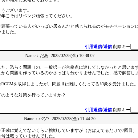
とうございます。
来年こそはリベンジ頑張ってください。
で頑張っている人がいっぱい居るんだと感じられるのがモチベーション
いました。
引用返信
/
返信
削除キー
Name：だあ 2025/02/28(金) 10:38:07
した。恐らく問題Ⅱの、一般択一が合格点に達してしなかったと思いま
こから問題を作っているのかさっぱり分かりませんでした、感で解答し
のRCCMを取得しましたが、問題Ⅱは難しくなってる印象を受けました
どのような対策を行っていますか？
引用返信
/
返信
削除キー
Name：バツ7 2025/02/28(金) 11:44:20
か正確に覚えてないくらい挑戦していますが（おぼえてるだけで7回目）
番号は載っていませんでした。