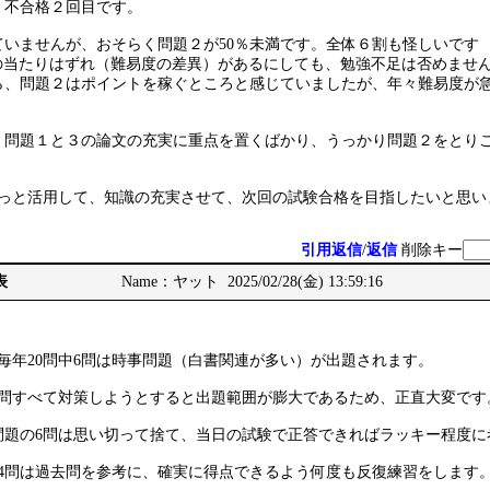
、不合格２回目です。
ていませんが、おそらく問題２が50％未満です。全体６割も怪しいです
題の当たりはずれ（難易度の差異）があるにしても、勉強不足は否めませ
ら、問題２はポイントを稼ぐところと感じていましたが、年々難易度が
、問題１と３の論文の充実に重点を置くばかり、うっかり問題２をとり
もっと活用して、知識の充実させて、次回の試験合格を目指したいと思い
引用返信
/
返信
削除キー
表
Name：ヤット 2025/02/28(金) 13:59:16
毎年20問中6問は時事問題（白書関連が多い）が出題されます。
6問すべて対策しようとすると出題範囲が膨大であるため、正直大変です
問題の6問は思い切って捨て、当日の試験で正答できればラッキー程度に
14問は過去問を参考に、確実に得点できるよう何度も反復練習をします