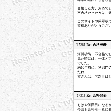
合格した方、おめで
不合格だった方は、
このサイトや掲示板
皆様ありがとうござ
Re: 合格発表
[1728]
河川砂防、不合格で
見た時には、一体ど
でした。
約10年前に、別部門
たね。
皆さんは、問題Ⅱは
Re: 合格発表
[1731]
もはや何回目になる
今回も合格者一覧に