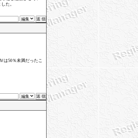
ました。
問Ⅳは50％未満だったこ