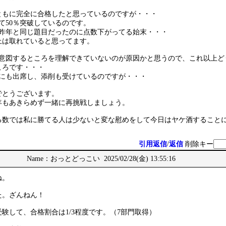
ともに完全に合格したと思っているのですが・・・
て50％突破しているのです。
一昨年と同じ題目だったのに点数下がってる始末・・・
以上は取れていると思ってます。
の意図するところを理解できていないのが原因かと思うので、これ以上ど
ころです・・・
会にも出席し、添削も受けているのですが・・・
でとうございます。
年もあきらめず一緒に再挑戦しましょう。
る数では私に勝てる人は少ないと変な慰めをして今日はヤケ酒すること
引用返信
/
返信
削除キー
Name：おっとどっこい 2025/02/28(金) 13:55:16
ね。
た。ざんねん！
受験して、合格割合は1/3程度です。（7部門取得）