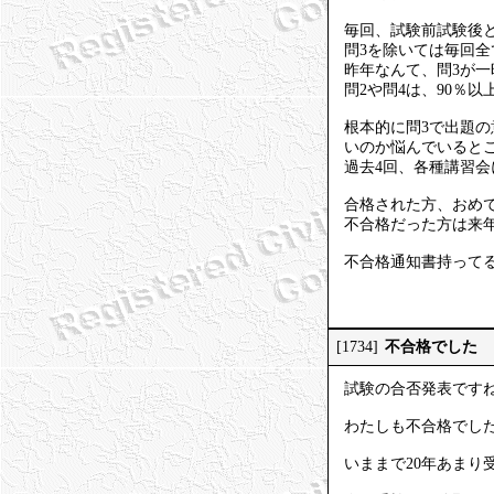
毎回、試験前試験後
問3を除いては毎回全
昨年なんて、問3が
問2や問4は、90％
根本的に問3で出題
いのか悩んでいると
過去4回、各種講習
合格された方、おめ
不合格だった方は来
不合格通知書持って
不合格でした
[1734]
試験の合否発表です
わたしも不合格でし
いままで20年あまり