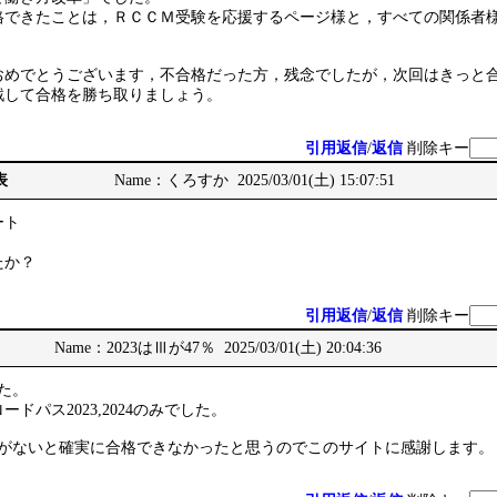
格できたことは，ＲＣＣＭ受験を応援するページ様と，すべての関係者
おめでとうございます，不合格だった方，残念でしたが，次回はきっと
戦して合格を勝ち取りましょう。
引用返信
/
返信
削除キー
表
Name：くろすか 2025/03/01(土) 15:07:51
ート
たか？
引用返信
/
返信
削除キー
Name：2023はⅢが47％ 2025/03/01(土) 20:04:36
た。
ドパス2023,2024のみでした。
例がないと確実に合格できなかったと思うのでこのサイトに感謝します。