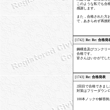
このような私でも合
感謝します。
また，合格された方
で，あきらめず再挑
Re: Re: 合格発
[1742]
鋼構造及びコンクリ
合格です。
皆さんはいかがでし
Re: 合格発表
[1743]
2回目で合格できまし
対策はフリーダウンロー
100本ノックや解答