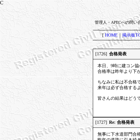
管理人・APECへの問
[
HOME
｜
掲示板TO
合格発表
[1726]
本日、9時に建コン協
合格率は昨年より下がり
ちなみに私は不合格
来年は必ず合格する
皆さんの結果はどう
Re: 合格発表
[1727]
無事に下水道部門合
昨年の道路に引き続