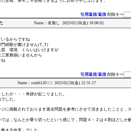
った皆様、来年こそ合格できるようにお祈り申し上げます。
引用返信
/
返信
削除キー
た
Name：名無し 2025/02/28(金) 18:08:02
ているからですね
門経験が書けません(T_T)
土質 環境 くらいはいけますが
は三業務揃いませんから
すね
引用返信
/
返信
削除キー
Name：rush6120
2025/02/28(金) 22:31:17
したが・・・奇跡が起こりました。
でした。
ージに掲載されております過去問題を参考にさせて頂きましたことと，1
いては，なんとか乗り切ったという感じで，問題４－２は４割ほどしか
と働き方改革」でした。