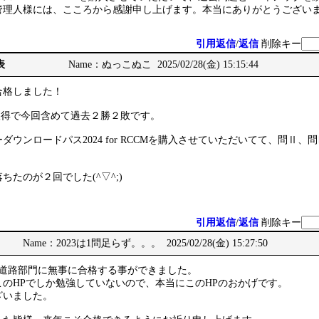
管理人様には、こころから感謝申し上げます。本当にありがとうござい
引用返信
/
返信
削除キー
表
Name：ぬっこぬこ 2025/02/28(金) 15:15:44
合格しました！
取得で今回含めて過去２勝２敗です。
ウンロードパス2024 for RCCMを購入させていただいてて、問Ⅱ、
たのが２回でした(^▽^;)
引用返信
/
返信
削除キー
Name：2023は1問足らず。。。 2025/02/28(金) 15:27:50
で道路部門に無事に合格する事ができました。
のHPでしか勉強していないので、本当にこのHPのおかげです。
ざいました。