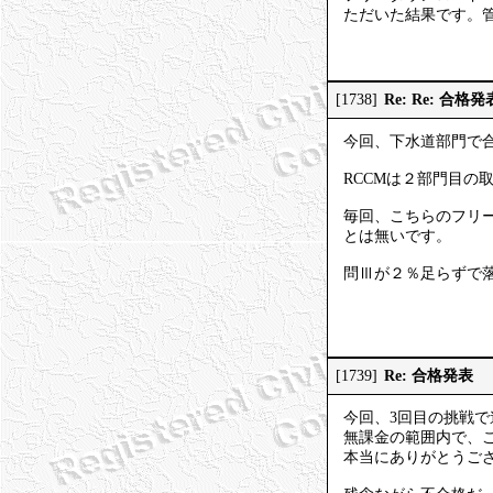
ただいた結果です。
Re: Re: 合格発
[1738]
今回、下水道部門で
RCCMは２部門目の
毎回、こちらのフリーダ
とは無いです。
問Ⅲが２％足らずで落ち
Re: 合格発表
[1739]
今回、3回目の挑戦
無課金の範囲内で、こ
本当にありがとうご