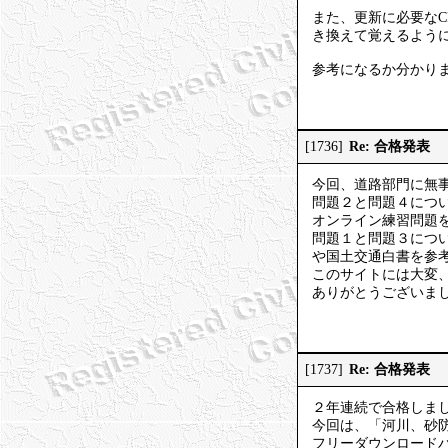
また、更新に必要な
き換えて覚えるよう
参考になるか分かり
Re: 合格発表
[1736]
今回、道路部門に無
問題２と問題４につい
オンライン練習問題
問題１と問題３につい
や国土交通白書を参
このサイトには大変
ありがとうございま
Re: 合格発表
[1737]
２年連続で合格しま
今回は、「河川、砂
フリーダウンロードパス