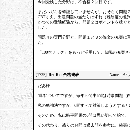
今回受検した分野は、不合格２回目です。
まだハガキを確認していませんが、おそらく問題２
CBTゆえ、出題問題の当たりはずれ（難易度の差
かつての受験経験から、問題２はポイントを稼ぐ
した。
問題４の専門分野と、問題１と３の論文の充実に
た。
「100本ノック」をもっと活用して、知識の充実
Re: Re: 合格発表
[1735]
Name：ヤット 
だあ様
問2についてですが、毎年20問中6問は時事問題
私の勉強法ですが、6問すべて対策しようとする
そのため、私は時事問題の6問は思い切って捨て
その代わり、残りの14問は過去問を参考に、確実