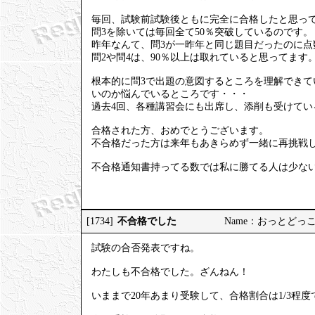
毎回、試験前試験後ともに完全に合格したと思っ
問3を除いては毎回全て50％突破しているのです。
昨年なんて、問3が一昨年と同じ題目だったのに点
問2や問4は、90％以上は取れていると思ってます
根本的に問3で出題の意図するところを理解でき
いのか悩んでいるところです・・・
過去4回、各種講習会にも出席し、添削も受けてい
合格された方、おめでとうございます。
不合格だった方は来年もあきらめず一緒に再挑戦
不合格通知書持ってる数では私に勝てる人は少な
不合格でした
[1734]
Name：おっとどっこい 20
試験の合否発表ですね。
わたしも不合格でした。ざんねん！
いままで20年あまり受験して、合格割合は1/3程度