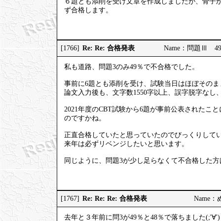
６題とも添削を受け文章を作成しましたが、骨子
ず合格します。
Re: Re: 合格発表
[1766]
Name：問題Ⅲ 49％で
私も道路、問題3のみ49％で不合格でした。
事前に6題とも添削を受け、試験当日はほぼそのま
論文入力後も、文字数1550字以上、誤字脱字な
2021年度のCBT試験から6題が事前公表された
のですかね。
正直合格していたと思っていたのでびっくりして
来年は必ずリベンジしたいと思います。
同じように、問題3が少し足らなくて不合格した方
Re: Re: Re: 合格発表
[1767]
Name：ぬ
去年と３年前に問3が49％と48％で落ちました(;'∀')