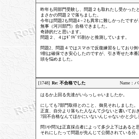
昨年も同部門受験し、問題２も取れたし受かった
まさかの問題２で落ちました。
今年は問題2も問題4－2も異常に難しかったですが
無事（河川部門）合格できました。
奇跡的だと思います。
問題２、４はｷﾞﾘｷﾞﾘ5割かと推測しています。
問題2、問題４ではスマホで反復練習をしており例
9割は確保でき安心したのですが、引き寄せた本番
頭を悩めました。
Re: 不合格でした
[1748]
Name：バツ7
はるか上回る先達がいらっしゃいましたか。
にしても7部門取得とのこと、御見それしました。
正直、自分より落ちた人なんて少ないと書いてお
7回不合格なんてほかにいないんじゃないかと少し
問1や問3は正直採点者によって多少上下はあると
それにしたって問題が先んじて公開されている分