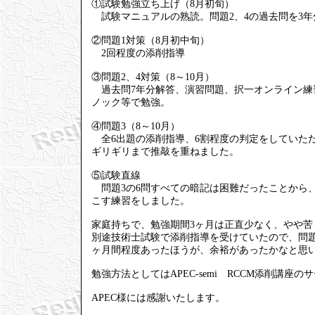
①試験勉強立ち上げ（8月初旬）
試験マニュアルの熟読。問題2、4の過去問を3
②問題1対策（8月初中旬）
2回程度の添削指導
③問題2、4対策（8～10月）
過去問7年分解答、演習問題、択一オンライン練習
ノック等で勉強。
④問題3（8～10月）
全6出題の添削指導、6割程度の判定をしていた
ギリギリまで推敲を重ねました。
⑤試験直線
問題3の6問すべての暗記は困難だったことから
こす練習をしました。
家庭持ちで、勉強期間3ヶ月は正直少なく、やや苦
別途技術士試験で添削指導を受けていたので、問題
ヶ月間程度あったほうが、余裕があったかなと思
勉強方法としてはAPEC-semi RCCM添削講
APEC様には感謝いたします。