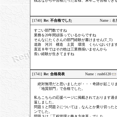
残念ながら不合格だった皆様、来年こそ合格でき
Re: 不合格でした
[1740]
Name：名無し
すごい部門数ですね
業務を20年間頑張っているからですね
そんなにたくさんの部門経験が書けません(T_T)
道路 河川 構造 土質 環境 くらいはいけま
直近８年ではその他は三業務揃いませんから
長い経験が生きてますね
Re: 合格発表
[1741]
Name：rush6120
絶対無理だと思いましたが・・・奇跡が起こり
「地質部門」で合格でした。
私もこちらの応援ページに掲載されております過去
返しました。
問題１と問題２については，なんとか乗り切った
ンでした。
問題３は「工程管理と働き方改革」でした。