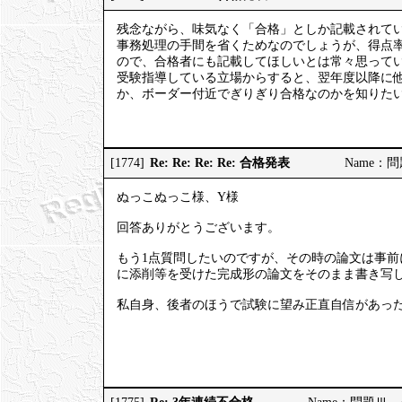
残念ながら、味気なく「合格」としか記載されて
事務処理の手間を省くためなのでしょうが、得点
ので、合格者にも記載してほしいとは常々思って
受験指導している立場からすると、翌年度以降に
か、ボーダー付近でぎりぎり合格なのかを知りた
Re: Re: Re: Re: 合格発表
[1774]
Name：問題
ぬっこぬっこ様、Y様
回答ありがとうございます。
もう1点質問したいのですが、その時の論文は事
に添削等を受けた完成形の論文をそのまま書き写
私自身、後者のほうで試験に望み正直自信があっ