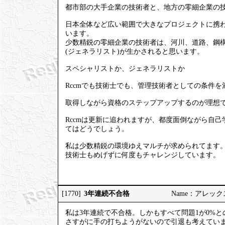
都市部の大手企業の技術者と、地方の零細企業の
日本全体など広い範囲で大きなプロジェクトに携わ
います。
少数精鋭の零細企業の技術者は、河川、道路、鋼
(ジェネラリスト)が生かされると思います。
スペシャリストか、ジェネラリストか
Rccmでも技術士でも、管理技術者としての条件
取得しながら資格のステップアップするのが理想
Rccmは更新に追われますが、都度面倒ながら自己
てはどうでしょう。
私は少数精鋭の環境ゆえマルチが求められてます
技術士もめげずに何度もチャレンジしています。
3年連続不合格
[1770]
Name：アレックス 20
私は3年連続で不合格。しかもすべて問題1が0%
さすがに手の打ちようがないので引退も考えてい