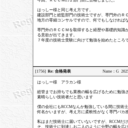
今回、ＲＣＣＭの２部門目に合格しました。
はっしー様と同じ考え方です。
建設部門と総監部門の技術士ですが、専門外のＲ
地方の零細コンサルですので、何でもしなければ
専門外のＲＣＣＭを取得すると経歴や基礎的知識
る意欲が出てきます。
７年度の技術士受験に向けて勉強を始めたところ
Re: 合格発表
[1756]
Name：G 2025/
はっしー様 アラカン様
総管までお持ちでも業務の幅を広げるために勉強
素晴らしい技術者だと思います
僕の会社にもRCCMなんか勉強している間に技術
何名かいますが、考え方に柔軟性がなく専門バカ
私はまだ技術士に届いていないですが、RCCMだ
そ、技術士に到達しお二人のように分野の幅を広げ