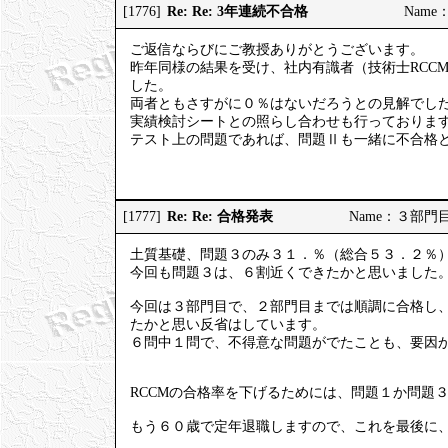
Re: Re: 3年連続不合格
[1776]
Name：
ご返信ならびにご教授ありがとうございます。
昨年同様の結果を受け、社内有識者（技術士RCC
した。
両者ともさすがに０％はないだろうとの見解でし
実績検討シートとの照らし合わせも行っておりま
テスト上の問題であれば、問題Ⅱも一緒に不合格
Re: Re: 合格発表
[1777]
Name：３部門目受験
土質基礎、問題３のみ３１．％（総合５３．２％
今回も問題３は、６割近くできたかと思いました
今回は３部門目で、２部門目までは順調に合格し
たかと思い反省はしています。
６問中１問で、不得意な問題がでたことも、要因
RCCMの合格率を下げるためには、問題１か問題
もう６０歳で定年退職しますので、これを最後に