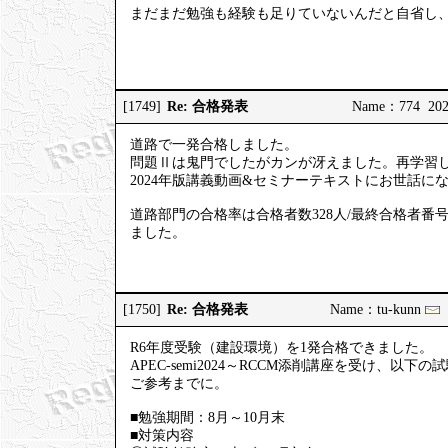
まだまだ勉強も経験も足りていないんだと自省し
Re: 合格発表
[1749]
Name：774 2025
道路で一発合格しました。
問題Ⅱは鬼門でしたがカンが冴えました。再学習
2024年版講義動画&セミナーテキストにお世話に
道路部門の合格率は合格者数328人/最終合格者番号
ました。
Re: 合格発表
[1750]
Name：tu-kunn
2
R6年度受験（建設環境）を1発合格できました。
APEC-semi2024～RCCM添削講座を受け、以下
ご参考までに。
■勉強期間：8月～10月末
■対策内容