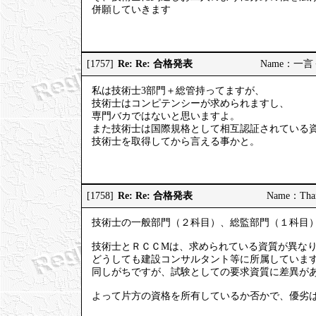
併願していきます
Re: Re: 合格発表
[1757]
Name：一言くん
私は技術士3部門＋総管持ってますが、
技術士はコンピテンシーが求められますし、
専門バカではないと思いますよ。
また技術士は国際規格として相互認証されている
技術士を取得してから言える事かと。
Re: Re: 合格発表
[1758]
Name：Than
技術士の一般部門（２科目）、総監部門（１科目
技術士とＲＣＣМは、求められている資質が異な
どうしても建設コンサルタント等に所属していま
同しがちですが、試験としての要求資質に差異が
よって片方の資格を所有しているか否かで、優劣