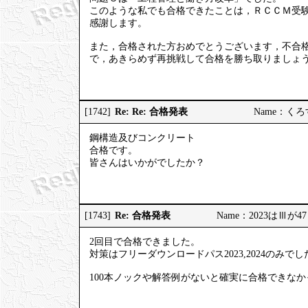
このような私でも合格できたことは，ＲＣＣＭ受
感謝します。
また，合格された方おめでとうございます，不合
で，あきらめず再挑戦して合格を勝ち取りましょ
Re: Re: 合格発表
[1742]
Name：くろすか
鋼構造及びコンクリート
合格です。
皆さんはいかがでしたか？
Re: 合格発表
[1743]
Name：2023はⅢが47％ 
2回目で合格できました。
対策はフリーダウンロードパス2023,2024のみでし
100本ノックや解答例がないと確実に合格できな