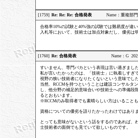
Re: Re: Re: 合格発表
[1759]
Name：重複部門のR
合格率10%の試験と40%強の試験では難易度が違
入札等において、技術士は加点対象だし、優劣は
Re: 合格発表
[1760]
Name：G 2025/
すいません、専門バカという表現は言い過ぎまし
私が言いたかったのは、「技術士」に執着しすぎ
視野の狭い技術者になりたくないという意味でし
当然、RCCMを持つということは建設コンサルタ
し、他分野の補足的意味合いや技術士への準備段階
るとおもいます。
※RCCMのみ取得者でも素晴らしい方はいること
資格についての優劣を語りたかったわけではあり
とっても意味がないという話をするのであれば、
士技術者の面倒でも見ていて欲しいものです。