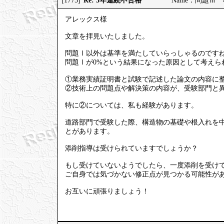
Re: 3年連続不合格
[1775]
Name：問題Ⅲ 49％
アレックス様
文章を拝見いたしました。
問題Ⅰ以外は基準を満たしていらっしゃるのです
問題Ⅰが0%という結果になった原因として考えら
①業務実績証明書と試験で記述した論文の内容に
②技術上の問題点や解決策の内容が、受験部門と
特に②については、私も経験があります。
道路部門で受験した際、構造物の基礎や根入れを
とがあります。
添削指導は受けられていますでしょうか？
もし受けていないようでしたら、一度添削を受け
ご自身では気づかない修正点が見つかる可能性が
お互いに頑張りましょう！