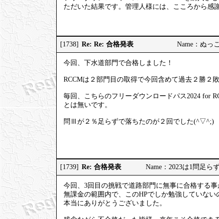
ただいた結果です。管理人様には、こころから感
Re: Re: 合格発表
[1738]
Name：ぬっこぬこ
今回、下水道部門で合格しました！
RCCMは２部門目の取得で今回含めて過去２勝２
毎回、こちらのフリーダウンロードパス2024 fo
とは無いです。
問Ⅲが２％足らずで落ちたのが２回でした(^▽^;)
Re: 合格発表
[1739]
Name：2023は1問足らず。。
今回、3回目の挑戦で道路部門に無事に合格する事
無課金の範囲内で、このHPでしか勉強していない
本当にありがとうございました。