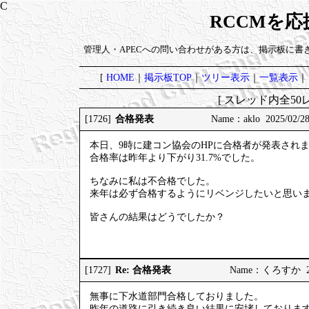
RCCMを
管理人・APECへの問い合わせがある方は、掲示板に書
[
HOME
｜
掲示板TOP
｜
ツリー表示
｜
一覧表示
｜
[ スレッド内全50レ
合格発表
[1726]
Name：aklo 2025/02/28
本日、9時に建コン協会のHPに合格者が発表され
合格率は昨年より下がり31.7%でした。
ちなみに私は不合格でした。
来年は必ず合格するようにリベンジしたいと思い
皆さんの結果はどうでしたか？
Re: 合格発表
[1727]
Name：くろすか 2025
無事に下水道部門合格しておりました。
昨年の道路に引き続き良い結果に安堵しておりま