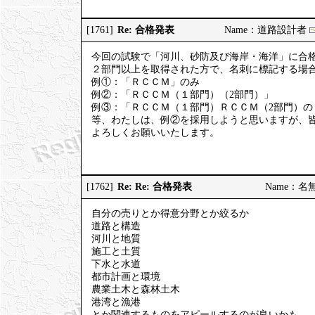
Re: 合格発表
[1761]
Name：道路設計者
今回の試験で「河川、砂防及び海岸・海洋」に合
２部門以上を取得された方で、名刺に標記する場
例①：「ＲＣＣＭ」のみ
例②：「ＲＣＣＭ（１部門）（2部門）」
例③：「ＲＣＣＭ（１部門）ＲＣＣＭ（2部門）の
等、わたしは、例②を採用しようと思いますが、
よろしくお願いいたします。
Re: Re: 合格発表
[1762]
Name：名無し 
自分の売りとか得意分野とか絞るか
道路と構造
河川と地質
施工と土質
下水と水道
都市計画と環境
農業土木と森林土木
港湾と漁港
とか関連するものをアピールするのが良いかも