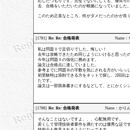
応したつもりです。完璧でないにしても、優良可
去、合格をいただいたのが根拠になっていました
このため正直なところ、何がダメだったのかが良
Re: Re: 合格発表
[1781]
Name：な 
私は問題Ⅱで足切りでした。悔しい！
去年は攻略できたため同じようにいけると思った
今年は問題Ⅱの強化に務めます。
論文は合格点に達していました。
参考までに問題Ⅲの字数を気にされる方がいらっし
初受験時は添削できる方をネットで探し、2回目
たです。
論文は一部箇条書きにするなどして、とにかくシ
Re: Re: 合格発表
[1788]
Name：かりんとう
そんなことはないですよ、、、心配無用です。
若くして管理技術者要件を満たすのは優秀な証で
技術士も散見されるようになってます。