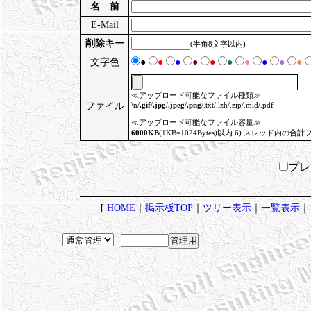
名 前
E-Mail
削除キー
(半角8文字以内)
文字色
●
●
●
●
●
●
●
●
●
●
≪アップロード可能なファイル種類≫
ファイル
\n/
.gif
/
.jpg
/
.jpeg
/
.png
/.txt/.lzh/.zip/.mid/.pdf
≪アップロード可能なファイル容量≫
6000KB
(1KB=1024Bytes)以内 6) スレッド内の合計
プ
[
HOME
｜
掲示板TOP
｜
ツリー表示
｜
一覧表示
｜