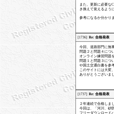
また、更新に必要な
き換えて覚えるよう
参考になるか分かり
Re: 合格発表
[1736]
今回、道路部門に無
問題２と問題４につい
オンライン練習問題
問題１と問題３につい
や国土交通白書を参
このサイトには大変
ありがとうございま
Re: 合格発表
[1737]
２年連続で合格しま
今回は、「河川、砂
フリーダウンロードパス