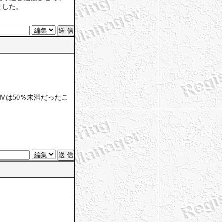
ました。
問Ⅳは50％未満だったこ