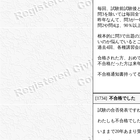
毎回、試験前試験後
問3を除いては毎回全
昨年なんて、問3が
問2や問4は、90％
根本的に問3で出題
いのか悩んでいると
過去4回、各種講習
合格された方、おめ
不合格だった方は来
不合格通知書持って
不合格でした
[1734]
試験の合否発表です
わたしも不合格でし
いままで20年あまり