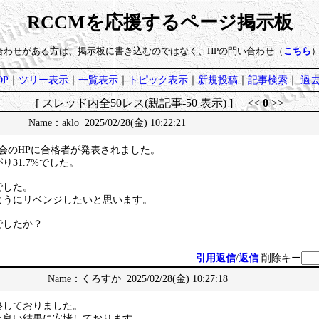
RCCMを応援するページ掲示板
い合わせがある方は、掲示板に書き込むのではなく、HPの問い合わせ（
こちら
P
｜
ツリー表示
｜
一覧表示
｜
トピック表示
｜
新規投稿
｜
記事検索
｜
過
[ スレッド内全50レス(親記事-50 表示) ] <<
0
>>
Name：aklo 2025/02/28(金) 10:22:21
会のHPに合格者が発表されました。
31.7%でした。
でした。
ようにリベンジしたいと思います。
でしたか？
引用返信
/
返信
削除キー
Name：くろすか 2025/02/28(金) 10:27:18
格しておりました。
き良い結果に安堵しております。