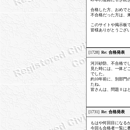
合格した方、おめで
不合格だった方は、
このサイトや掲示板
皆様ありがとうござ
Re: 合格発表
[1728]
河川砂防、不合格で
見た時には、一体ど
でした。
約10年前に、別部門
たね。
皆さんは、問題Ⅱは
Re: 合格発表
[1731]
もはや何回目になる
今回も合格者一覧に