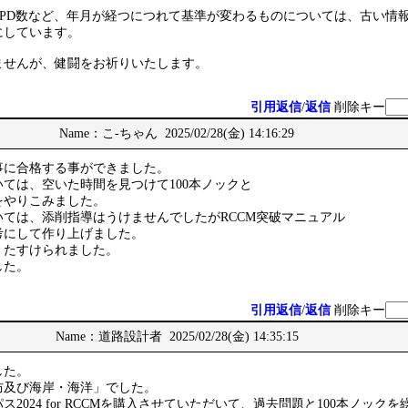
CPD数など、年月が経つにつれて基準が変わるものについては、古い情
にしています。
ませんが、健闘をお祈りいたします。
引用返信
/
返信
削除キー
Name：こ-ちゃん 2025/02/28(金) 14:16:29
事に合格する事ができました。
ては、空いた時間を見つけて100本ノックと
をやりこみました。
ては、添削指導はうけませんでしたがRCCM突破マニュアル
考にして作り上げました。
、たすけられました。
した。
引用返信
/
返信
削除キー
Name：道路設計者 2025/02/28(金) 14:35:15
した。
防及び海岸・海洋」でした。
2024 for RCCMを購入させていただいて、過去問題と100本ノック