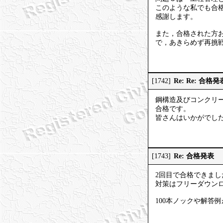
このような私でも合
感謝します。
また，合格された方
で，あきらめず再挑
Re: Re: 合格発
[1742]
鋼構造及びコンクリ
合格です。
皆さんはいかがでし
Re: 合格発表
[1743]
2回目で合格できまし
対策はフリーダウンロー
100本ノックや解答