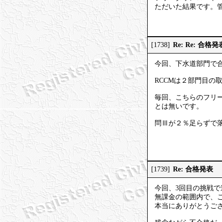
ただいた結果です。
Re: Re: 合格発
[1738]
今回、下水道部門で
RCCMは２部門目の
毎回、こちらのフリーダ
とは無いです。
問Ⅲが２％足らずで落ち
Re: 合格発表
[1739]
今回、3回目の挑戦
無課金の範囲内で、こ
本当にありがとうご