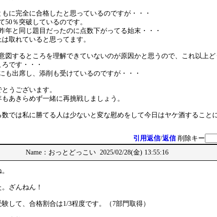
ともに完全に合格したと思っているのですが・・・
て50％突破しているのです。
一昨年と同じ題目だったのに点数下がってる始末・・・
以上は取れていると思ってます。
の意図するところを理解できていないのが原因かと思うので、これ以上ど
ころです・・・
会にも出席し、添削も受けているのですが・・・
でとうございます。
年もあきらめず一緒に再挑戦しましょう。
る数では私に勝てる人は少ないと変な慰めをして今日はヤケ酒すること
引用返信
/
返信
削除キー
Name：おっとどっこい 2025/02/28(金) 13:55:16
ね。
た。ざんねん！
受験して、合格割合は1/3程度です。（7部門取得）