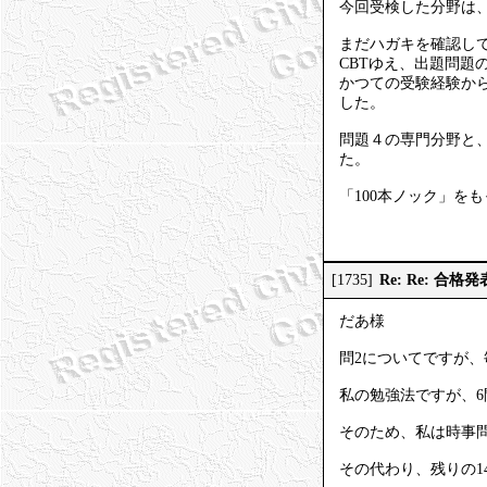
今回受検した分野は
まだハガキを確認し
CBTゆえ、出題問
かつての受験経験か
した。
問題４の専門分野と
た。
「100本ノック」を
Re: Re: 合格発
[1735]
だあ様
問2についてですが、
私の勉強法ですが、
そのため、私は時事
その代わり、残りの