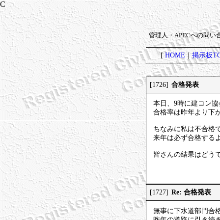
管理人・APECへの問
[
HOME
｜
掲示板TO
合格発表
[1726]
本日、9時に建コン協
合格率は昨年より下がり
ちなみに私は不合格
来年は必ず合格する
皆さんの結果はどう
Re: 合格発表
[1727]
無事に下水道部門合
昨年の道路に引き続