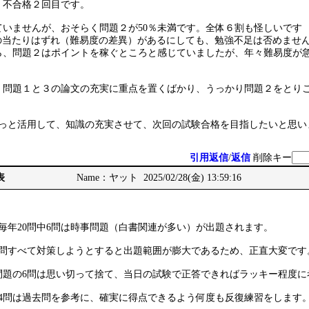
、不合格２回目です。
ていませんが、おそらく問題２が50％未満です。全体６割も怪しいです
題の当たりはずれ（難易度の差異）があるにしても、勉強不足は否めませ
ら、問題２はポイントを稼ぐところと感じていましたが、年々難易度が
、問題１と３の論文の充実に重点を置くばかり、うっかり問題２をとり
もっと活用して、知識の充実させて、次回の試験合格を目指したいと思い
引用返信
/
返信
削除キー
表
Name：ヤット 2025/02/28(金) 13:59:16
毎年20問中6問は時事問題（白書関連が多い）が出題されます。
6問すべて対策しようとすると出題範囲が膨大であるため、正直大変です
問題の6問は思い切って捨て、当日の試験で正答できればラッキー程度に
14問は過去問を参考に、確実に得点できるよう何度も反復練習をします