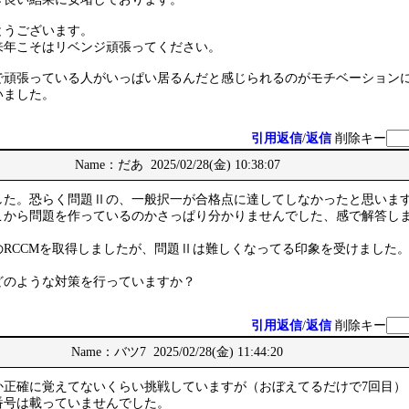
とうございます。
来年こそはリベンジ頑張ってください。
で頑張っている人がいっぱい居るんだと感じられるのがモチベーション
いました。
引用返信
/
返信
削除キー
Name：だあ 2025/02/28(金) 10:38:07
した。恐らく問題Ⅱの、一般択一が合格点に達してしなかったと思いま
こから問題を作っているのかさっぱり分かりませんでした、感で解答し
のRCCMを取得しましたが、問題Ⅱは難しくなってる印象を受けました
どのような対策を行っていますか？
引用返信
/
返信
削除キー
Name：バツ7 2025/02/28(金) 11:44:20
か正確に覚えてないくらい挑戦していますが（おぼえてるだけで7回目）
番号は載っていませんでした。