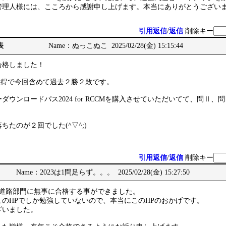
管理人様には、こころから感謝申し上げます。本当にありがとうござい
引用返信
/
返信
削除キー
表
Name：ぬっこぬこ 2025/02/28(金) 15:15:44
合格しました！
取得で今回含めて過去２勝２敗です。
ウンロードパス2024 for RCCMを購入させていただいてて、問Ⅱ、
たのが２回でした(^▽^;)
引用返信
/
返信
削除キー
Name：2023は1問足らず。。。 2025/02/28(金) 15:27:50
で道路部門に無事に合格する事ができました。
のHPでしか勉強していないので、本当にこのHPのおかげです。
ざいました。