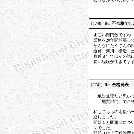
残念ながら不合格だ
Re: 不合格でし
[1740]
すごい部門数ですね
業務を20年間頑張っ
そんなにたくさんの部
道路 河川 構造 
直近８年ではその他
長い経験が生きてま
Re: 合格発表
[1741]
絶対無理だと思いま
「地質部門」で合格
私もこちらの応援ペ
返しました。
問題１と問題２につ
ンでした。
問題３は「工程管理