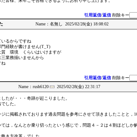
った皆様、来年こそ合格できるようにお祈り申し上げます。
引用返信
/
返信
削除キー
た
Name：名無し 2025/02/28(金) 18:08:02
ているからですね
門経験が書けません(T_T)
土質 環境 くらいはいけますが
は三業務揃いませんから
すね
引用返信
/
返信
削除キー
Name：rush6120
2025/02/28(金) 22:31:17
したが・・・奇跡が起こりました。
でした。
ージに掲載されております過去問題を参考にさせて頂きましたことと，1
いては，なんとか乗り切ったという感じで，問題４－２は４割ほどしか
と働き方改革」でした。