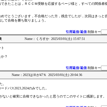
格できたことは，ＲＣＣＭ受験を応援するページ様と，すべての関係者
おめでとうございます，不合格だった方，残念でしたが，次回はきっと
戦して合格を勝ち取りましょう。
引用返信
/
返信
削除キー
表
Name：くろすか 2025/03/01(土) 15:07:51
ート
たか？
引用返信
/
返信
削除キー
Name：2023はⅢが47％ 2025/03/01(土) 20:04:36
た。
ドパス2023,2024のみでした。
例がないと確実に合格できなかったと思うのでこのサイトに感謝します。