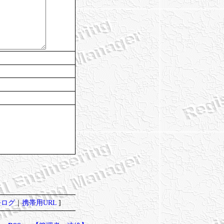
去ログ
｜
携帯用URL
]