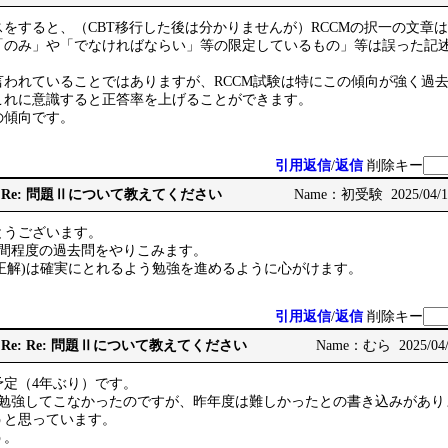
をすると、（CBT移行した後は分かりませんが）RCCMの択一の文章
「のみ」や「でなければならい」等の限定しているもの」等は誤った記
言われていることではありますが、RCCM試験は特にこの傾向が強く過
これに意識すると正答率を上げることができます。
の傾向です。
引用返信
/
返信
削除キー
: Re: Re: 問題Ⅱについて教えてください
Name：初受験 2025/04/16
とうございます。
年間程度の過去問をやりこみます。
60%正解)は確実にとれるよう勉強を進めるように心がけます。
引用返信
/
返信
削除キー
: Re: Re: Re: 問題Ⅱについて教えてください
Name：むら 2025/04/1
予定（4年ぶり）です。
を勉強してこなかったのですが、昨年度は難しかったとの書き込みがあり
うと思っています。
う。