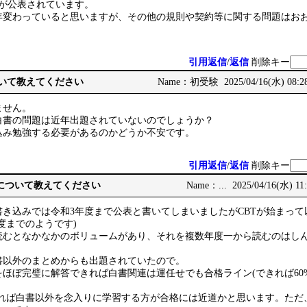
問が公表されています。
年変わっていると思いますが、その他の規則や契約等に関する問題はお
引用返信
/
返信
削除キー
ついて教えてください
Name：初受験 2025/04/16(水) 08:2
ません。
の白書の問題は近年出題されていないのでしょうか？
込み勉強する必要があるのかどうか不安です。
引用返信
/
返信
削除キー
問題Ⅱについて教えてください
Name：... 2025/04/16(水) 11
き込みでは令和3年度まで公表と書いてしまいましたがCBTが始まっ
度までのようです)
読むとなかなかのボリュームがあり、それを複数年度一から読むのはし
書以外のまとめからも出題されていたので。
ほぼ完璧に解答できれば白書関連は運任せでも合格ライン(できれば60%
ければ白書以外を念入りに学習する方が合格には近道かと思います。ただ