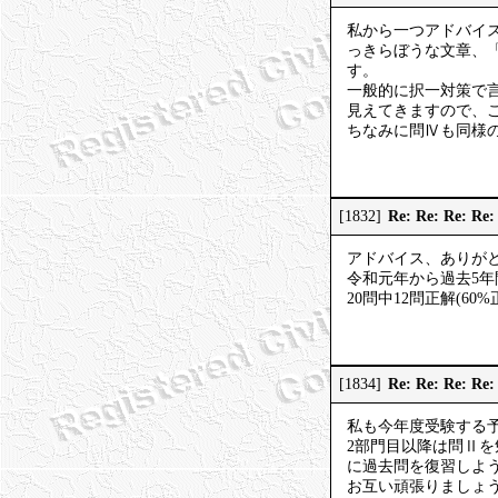
私から一つアドバイス
っきらぼうな文章、
す。
一般的に択一対策で
見えてきますので、
ちなみに問Ⅳも同様
Re: Re: Re
[1832]
アドバイス、ありが
令和元年から過去5
20問中12問正解(
Re: Re: Re
[1834]
私も今年度受験する
2部門目以降は問Ⅱ
に過去問を復習しよ
お互い頑張りましょ