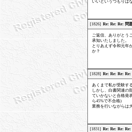
いいというつもりは
Re: Re: R
[1826]
ご返信、ありがとう
承知いたしました。
とりあえず令和元年
か？
Re: Re: Re
[1828]
あくまで私が受験す
しかし、白書関連の部
ていかないと合格発表
ら45%で不合格)
業務を行いながらは
Re: Re: Re
[1831]