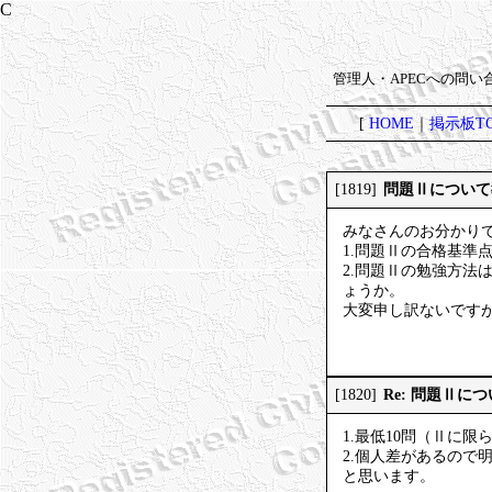
管理人・APECへの問
[
HOME
｜
掲示板TO
問題Ⅱについて
[1819]
みなさんのお分かり
1.問題Ⅱの合格基準
2.問題Ⅱの勉強方
ょうか。
大変申し訳ないです
Re: 問題Ⅱに
[1820]
1.最低10問（Ⅱに
2.個人差があるので
と思います。