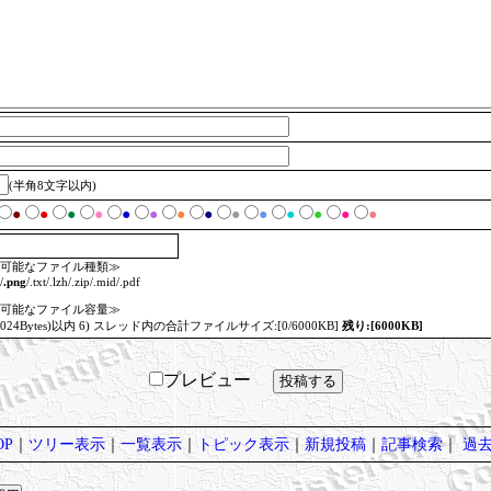
(半角8文字以内)
●
●
●
●
●
●
●
●
●
●
●
●
●
●
可能なファイル種類≫
/
.png
/.txt/.lzh/.zip/.mid/.pdf
可能なファイル容量≫
=1024Bytes)以内 6) スレッド内の合計ファイルサイズ:[0/6000KB]
残り:[6000KB]
プレビュー
P
｜
ツリー表示
｜
一覧表示
｜
トピック表示
｜
新規投稿
｜
記事検索
｜
過