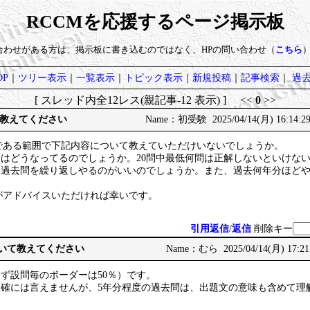
RCCMを応援するページ掲示板
い合わせがある方は、掲示板に書き込むのではなく、HPの問い合わせ（
こちら
P
｜
ツリー表示
｜
一覧表示
｜
トピック表示
｜
新規投稿
｜
記事検索
｜
過
[ スレッド内全12レス(親記事-12 表示) ] <<
0
>>
教えてください
Name：初受験 2025/04/14(月) 16:14:2
である範囲で下記内容について教えていただけいないでしょうか。
点はどうなってるのでしょうか。20問中最低何問は正解しないといけな
法は過去問を繰り返しやるのがいいのでしょうか。また、過去何年分ほど
がアドバイスいただければ幸いです。
引用返信
/
返信
削除キー
ついて教えてください
Name：むら 2025/04/14(月) 17:21
限らず設問毎のボーダーは50％）です。
明確には言えませんが、5年分程度の過去問は、出題文の意味も含めて理