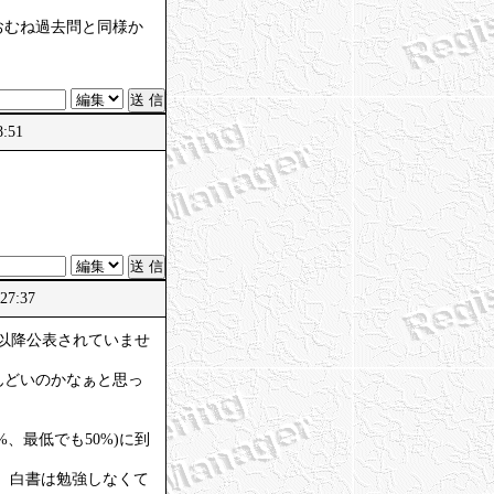
おむね過去問と同様か
8:51
:27:37
て以降公表されていませ
んどいのかなぁと思っ
、最低でも50%)に到
、白書は勉強しなくて