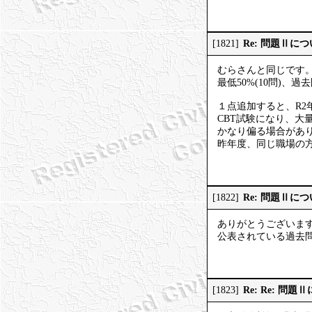
Re: 問題Ⅱに
[1821]
むらさんと同じです
最低50%(10問)、
１点追加すると、R2
CBT試験になり、
かなり偏る場合があ
昨年度、同じ職場の方
Re: 問題Ⅱに
[1822]
ありがとうございま
公表されている過去
Re: Re: 
[1823]