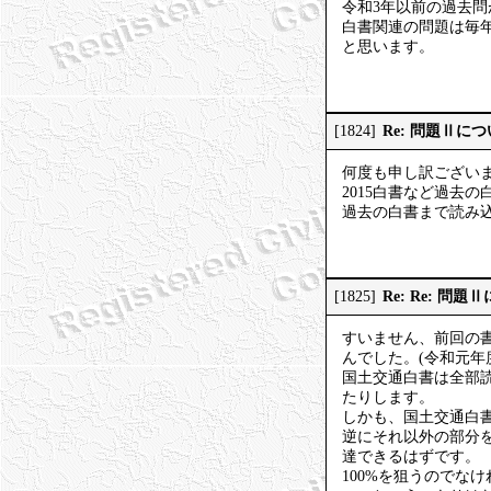
令和3年以前の過去
白書関連の問題は毎
と思います。
Re: 問題Ⅱに
[1824]
何度も申し訳ござい
2015白書など過去
過去の白書まで読み
Re: Re: 
[1825]
すいません、前回の書
んでした。(令和元年
国土交通白書は全部
たりします。
しかも、国土交通白
逆にそれ以外の部分を
達できるはずです。
100%を狙うのでな