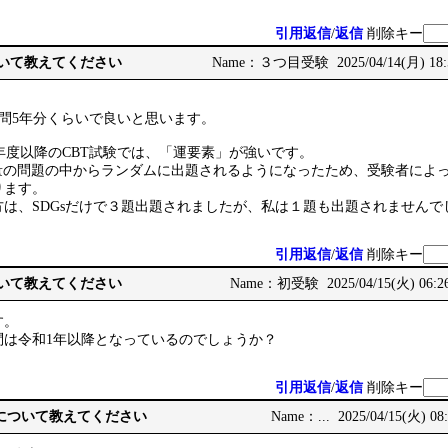
引用返信
/
返信
削除キー
ついて教えてください
Name：３つ目受験 2025/04/14(月) 18:
。
過去問5年分くらいで良いと思います。
年度以降のCBT試験では、「運要素」が強いです。
大量の問題の中からランダムに出題されるようになったため、受験者によ
ります。
は、SDGsだけで３題出題されましたが、私は１題も出題されませんで
引用返信
/
返信
削除キー
ついて教えてください
Name：初受験 2025/04/15(火) 06:2
す。
問は令和1年以降となっているのでしょうか？
引用返信
/
返信
削除キー
問題Ⅱについて教えてください
Name：... 2025/04/15(火) 08