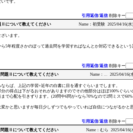
ないです。
引用返信
/
返信
削除キー
e: 問題Ⅱについて教えてください
Name：初受験 2025/04/16(水) 
ございます。
から5年程度さかのぼって過去問を学習すればなんとか対応できるという
引用返信
/
返信
削除キー
: Re: 問題Ⅱについて教えてください
Name：... 2025/04/16(水
るならば、上記の学習+近年の白書に目を通すぐらいまでします。
分の得点は下がるおそれがありますのでその他部分はほぼ100%ぐらい
まで心配を引きずります。(20問中6問が×なら70%なので2問ミスで60
大変かと思いますが毎日少しずつでもやっていれば自信につながるかと
引用返信
/
返信
削除キー
: Re: 問題Ⅱについて教えてください
Name：むら 2025/04/16(水