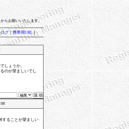
）からお願いいたします。
去ログ
｜
携帯用URL
]
9
いでしょうか。
やるのが望ましいでし
:08
解することが望ましい