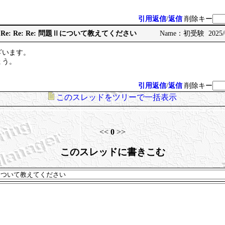
引用返信
/
返信
削除キー
 Re: Re: Re: Re: 問題Ⅱについて教えてください
Name：初受験 2025/04
ざいます。
ょう。
引用返信
/
返信
削除キー
このスレッドをツリーで一括表示
<<
0
>>
このスレッドに書きこむ