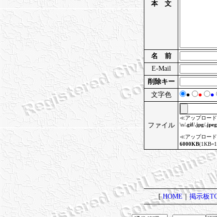
本 文
名 前
E-Mail
削除キー
文字色
●
●
●
≪アップロード
ファイル
\n/
.gif
/
.jpg
/
.jpeg
≪アップロード
6000KB
(1KB
[
HOME
｜
掲示板TO