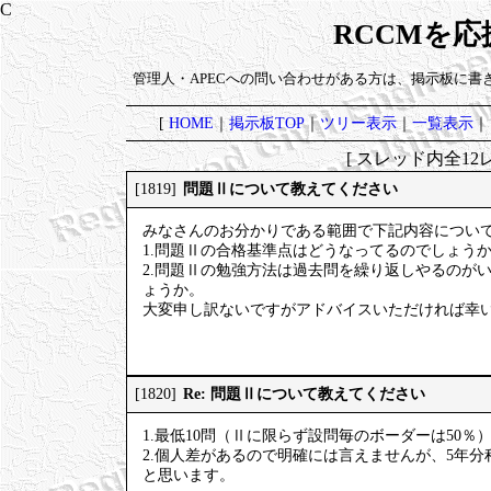
RCCMを
管理人・APECへの問い合わせがある方は、掲示板に書
[
HOME
｜
掲示板TOP
｜
ツリー表示
｜
一覧表示
｜
[ スレッド内全12レ
問題Ⅱについて教えてください
[1819]
みなさんのお分かりである範囲で下記内容につい
1.問題Ⅱの合格基準点はどうなってるのでしょう
2.問題Ⅱの勉強方法は過去問を繰り返しやるのが
ょうか。
大変申し訳ないですがアドバイスいただければ幸
Re: 問題Ⅱについて教えてください
[1820]
1.最低10問（Ⅱに限らず設問毎のボーダーは50％
2.個人差があるので明確には言えませんが、5年
と思います。