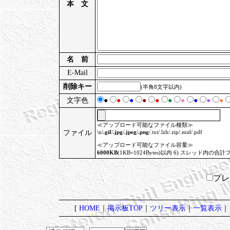
本 文
名 前
E-Mail
削除キー
(半角8文字以内)
文字色
●
●
●
●
●
●
●
●
●
●
≪アップロード可能なファイル種類≫
ファイル
\n/
.gif
/
.jpg
/
.jpeg
/
.png
/.txt/.lzh/.zip/.mid/.pdf
≪アップロード可能なファイル容量≫
6000KB
(1KB=1024Bytes)以内 6) スレッド内の合計
プ
[
HOME
｜
掲示板TOP
｜
ツリー表示
｜
一覧表示
｜