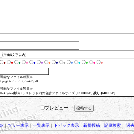
(半角8文字以内)
●
●
●
●
●
●
●
●
●
●
●
●
●
●
可能なファイル種類≫
/
.png
/.txt/.lzh/.zip/.mid/.pdf
可能なファイル容量≫
=1024Bytes)以内 6) スレッド内の合計ファイルサイズ:[0/6000KB]
残り:[6000KB]
プレビュー
P
｜
ツリー表示
｜
一覧表示
｜
トピック表示
｜
新規投稿
｜
記事検索
｜
過