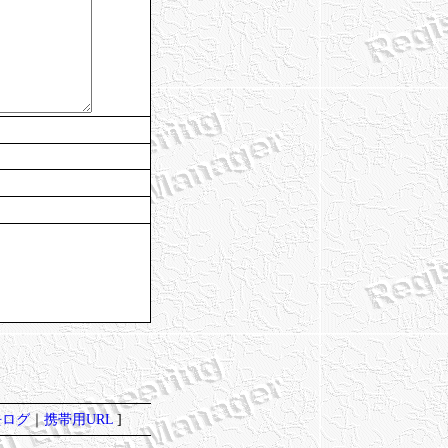
去ログ
｜
携帯用URL
]