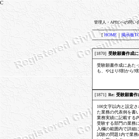
管理人・APECへの問
[
HOME
｜
掲示板TO
受験願書作成に
[1870]
受験願書作成にあたっ
も、やはり8割から
Re: 受験願書
[1871]
100文字以内と設
た業務の代表例を書
業務実績に記載する内
受験する部門の業務
入欄の範囲内で詳細
試験の問題1内で業務