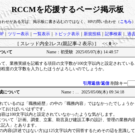
RCCMを応援するページ掲示板
い合わせがある方は、掲示板に書き込むのではなく、HPの問い合わせ（
こちら
P
｜
ツリー表示
｜
一覧表示
｜
トピック表示
｜
新規投稿
｜
記事検索
｜
過
[ スレッド内全2レス(親記事-2 表示) ] <<
0
>>
ついて
Name：初受験 2025/05/07(水) 14:48:57
て、業務実績を記載する項目の文字数が100文字以内と設定されてい
9割程度の文字数を入力したほうがよろしいのでしょうか。
引用返信
/
返信
削除キー
作成について
Name：... 2025/05/08(木) 09:34:18
定されているのは「職務経歴」の中の「職務内容」ではなかったでしょう
いておけばいいはずです。
容は100文字以内と設定されていなかったような気がします。
について「計画、調査、立案、助言及び建設工事の設計、管理の業務内
に記入」とあります。
の内容(詳述ではない方)は125文字以内で回答するためその辺を意識し