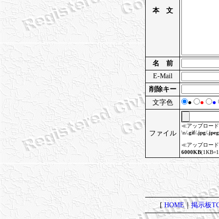
本 文
名 前
E-Mail
削除キー
文字色
●
●
●
≪アップロード
ファイル
\n/
.gif
/
.jpg
/
.jpeg
≪アップロード
6000KB
(1KB
[
HOME
｜
掲示板TO