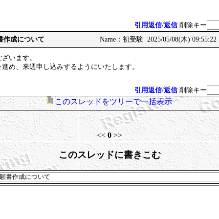
引用返信
/
返信
削除キー
験願書作成について
Name：初受験 2025/05/08(木) 09:55:22
ございます。
を進め、来週申し込みするようにいたします。
引用返信
/
返信
削除キー
このスレッドをツリーで一括表示
<<
0
>>
このスレッドに書きこむ