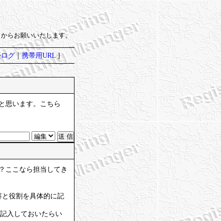
）からお願いいたします。
去ログ
｜
携帯用URL
]
ると思います。こちら
か？ここなら担当してき
容と役割を具体的に記
て記入しておいたらい