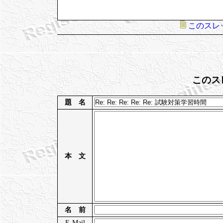
このスレ
このス
題 名
本 文
名 前
E-Mail