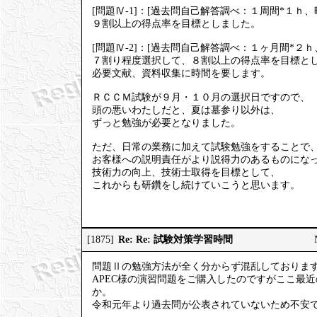
[問題Ⅳ-1]：[過去問自己解答調べ：１周間*１ｈ、
９割以上の得点率を目標としました。
[問題Ⅳ-2]：[過去問自己解答調べ：１ヶ月間*２ｈ
７割り程度選択して、８割以上の得点率を目標と
必要文献、資料収集に時間を要します。
ＲＣＣＭ試験が９月・１０月の選択日ですので、
頭の悪いわたしだと、夏は墓参り以外は、
ずっと勉強が必要となりました。
ただ、日常の業務に加えて試験勉強をすることで
お客様への説明責任がより説得力のあるものにな
技術力の向上、技術士取得を目標として、
これからも研鑽をし続けていこうと思います。
Re: Re: 試験対策学習時間
[1875]
問題Ⅱの勉強方法が全く分からず混乱しておりま
APEC様の演習問題をご購入したのですがここ最
か。
令和元年より過去問が公表されていないため不安