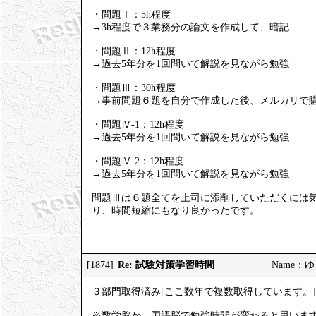
・問題Ⅰ：5h程度
→3h程度で３業務分の論文を作成して、暗記
・問題Ⅱ：12h程度
→過去5年分を1回問いて解説を見ながら勉強
・問題Ⅲ：30h程度
→事前問題６題を自分で作成した後、メルカリで
・問題Ⅳ-1：12h程度
→過去5年分を1回問いて解説を見ながら勉強
・問題Ⅳ-2：12h程度
→過去5年分を1回問いて解説を見ながら勉強
問題Ⅲは６題全てを上司に添削していただくには
り、時間短縮にもなり良かったです。
Re: 試験対策学習時間
[1874]
Name：ゆき
３部門取得済み[ここ数年で複数取得しています。]
※数学脳か、国語脳で勉強時間が変わると思いま