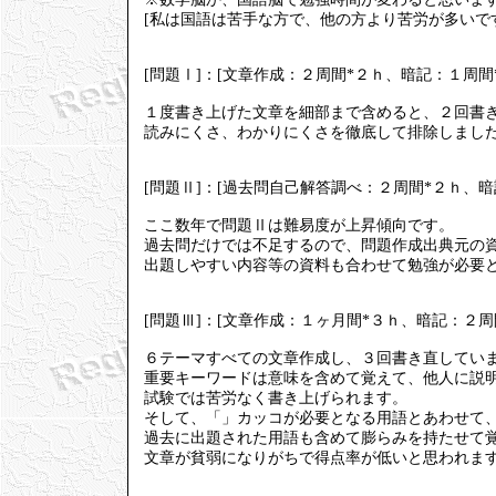
[私は国語は苦手な方で、他の方より苦労が多いで
[問題Ⅰ]：[文章作成：２周間*２ｈ、暗記：１周間
１度書き上げた文章を細部まで含めると、２回書
読みにくさ、わかりにくさを徹底して排除しまし
[問題Ⅱ]：[過去問自己解答調べ：２周間*２ｈ、暗
ここ数年で問題Ⅱは難易度が上昇傾向です。
過去問だけでは不足するので、問題作成出典元の
出題しやすい内容等の資料も合わせて勉強が必要
[問題Ⅲ]：[文章作成：１ヶ月間*３ｈ、暗記：２周
６テーマすべての文章作成し、３回書き直してい
重要キーワードは意味を含めて覚えて、他人に説
試験では苦労なく書き上げられます。
そして、「」カッコが必要となる用語とあわせて
過去に出題された用語も含めて膨らみを持たせて
文章が貧弱になりがちで得点率が低いと思われま