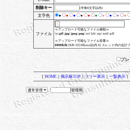
削除キー
(半角8文字以内)
文字色
●
●
●
●
●
●
●
●
●
●
≪アップロード可能なファイル種類≫
ファイル
\n/
.gif
/
.jpg
/
.jpeg
/
.png
/.txt/.lzh/.zip/.mid/.pdf
≪アップロード可能なファイル容量≫
6000KB
(1KB=1024Bytes)以内 6) スレッド内の合計
プ
[
HOME
｜
掲示板TOP
｜
ツリー表示
｜
一覧表示
｜