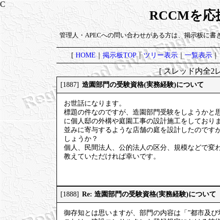
RCCMを
管理人・APECへの問い合わせがある方は、掲示板に書
[
HOME
｜
掲示板TOP
｜
ツリー表示
｜
一覧表示
｜
[ スレッド内全2レ
造園部門の受験資格(実務経験)について
[1887]
お世話になります。
標題の件なのですが、造園部門受験をしようかと
に個人邸の外構や庭園工事の設計施工をしており
並みに寄与するような店舗の庭を設計したのですが
しょうか？
個人、民間法人、公的法人の区分、規模などで変
教えていただければ幸いです。
Re: 造園部門の受験資格(実務経験)について
[1888]
御存知とは思いますが、部門の内容は「”都市及び