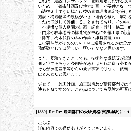
これは、建設コンサルタント登録規定における技
いため、「都市計画及び地方計画」が要件となっ
当該技術士でない場合は技術者管理者認定を受け
施設・構造物等の規模が小さい場合や検討・解析
または低減して評価する」とされており、その中
・小規模な個人庭園の計画・調査・設計・施工・維
・門扉や駐車場等の構造物が中心の外構工事の設計
・除草、樹木伐採のみの作業・維持管理（×）
この要件等がそののまRCCMに適用されるかは分
務経験としては難しい（弱い）かなと思います。
また、受験できたとしても、技術的な課題等が記
個人宅であろうと条例等があればそれに従う必要
そもが技術基準等からの要求事項ではなく、依頼
ほとんどだと思います。
併せて、「施工計画、施工設備及び積算部門では
述もＮＧですので、この点についても受験の可否
Re: Re: 造園部門の受験資格(実務経験)につ
[1889]
むら様
詳細内容での返信ありがとうございます。