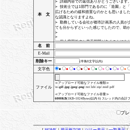
本 文
名 前
E-Mail
削除キー
(半角8文字以内)
文字色
●
●
●
●
●
●
●
●
●
●
≪アップロード可能なファイル種類≫
ファイル
\n/
.gif
/
.jpg
/
.jpeg
/
.png
/.txt/.lzh/.zip/.mid/.pdf
≪アップロード可能なファイル容量≫
6000KB
(1KB=1024Bytes)以内 6) スレッド内の合計
プ
[
HOME
｜
掲示板TOP
｜
ツリー表示
｜
一覧表示
｜