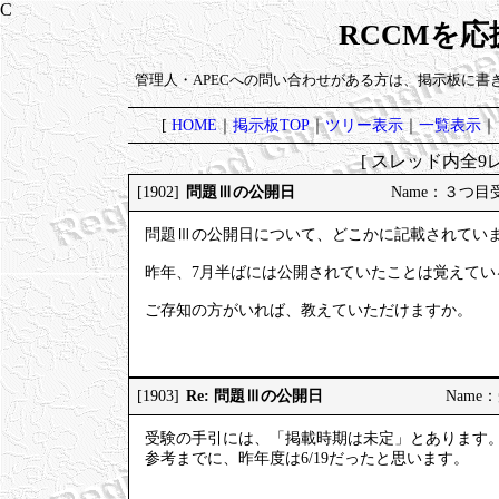
RCCMを
管理人・APECへの問い合わせがある方は、掲示板に書
[
HOME
｜
掲示板TOP
｜
ツリー表示
｜
一覧表示
｜
[ スレッド内全9レ
問題Ⅲの公開日
[1902]
Name：３つ目受験 
問題Ⅲの公開日について、どこかに記載されてい
昨年、7月半ばには公開されていたことは覚えて
ご存知の方がいれば、教えていただけますか。
Re: 問題Ⅲの公開日
[1903]
Name：受
受験の手引には、「掲載時期は未定」とあります
参考までに、昨年度は6/19だったと思います。