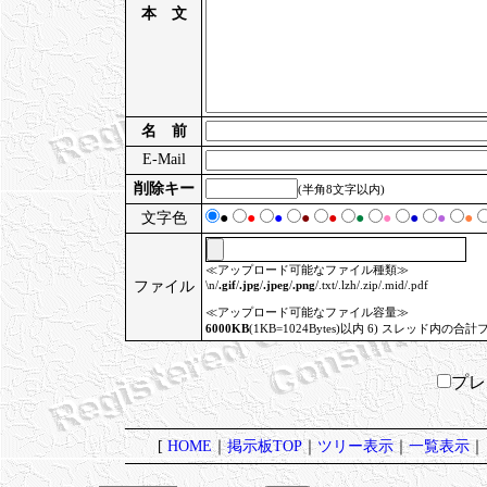
本 文
名 前
E-Mail
削除キー
(半角8文字以内)
文字色
●
●
●
●
●
●
●
●
●
●
≪アップロード可能なファイル種類≫
ファイル
\n/
.gif
/
.jpg
/
.jpeg
/
.png
/.txt/.lzh/.zip/.mid/.pdf
≪アップロード可能なファイル容量≫
6000KB
(1KB=1024Bytes)以内 6) スレッド内の合計
プ
[
HOME
｜
掲示板TOP
｜
ツリー表示
｜
一覧表示
｜