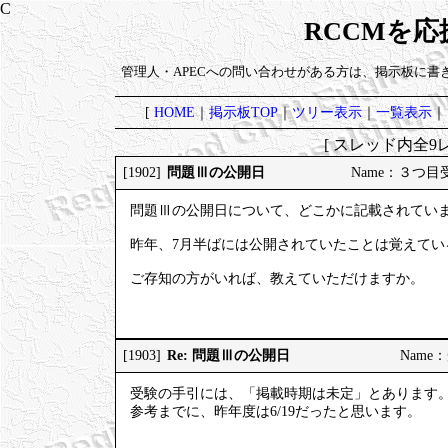
RCCMを
管理人・APECへの問い合わせがある方は、掲示板に書
[
HOME
｜
掲示板TOP
｜
ツリー表示
｜
一覧表示
｜
[ スレッド内全9レ
問題Ⅲの公開日
[1902]
Name：３つ目受験 
問題Ⅲの公開日について、どこかに記載されてい
昨年、7月半ばには公開されていたことは覚えて
ご存知の方がいれば、教えていただけますか。
Re: 問題Ⅲの公開日
[1903]
Name：受
受験の手引には、「掲載時期は未定」とあります
参考までに、昨年度は6/19だったと思います。