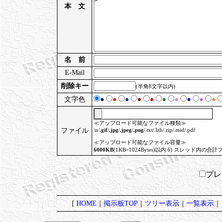
本 文
名 前
E-Mail
削除キー
(半角8文字以内)
文字色
●
●
●
●
●
●
●
●
●
●
≪アップロード可能なファイル種類≫
ファイル
\n/
.gif
/
.jpg
/
.jpeg
/
.png
/.txt/.lzh/.zip/.mid/.pdf
≪アップロード可能なファイル容量≫
6000KB
(1KB=1024Bytes)以内 6) スレッド内の合計
プ
[
HOME
｜
掲示板TOP
｜
ツリー表示
｜
一覧表示
｜