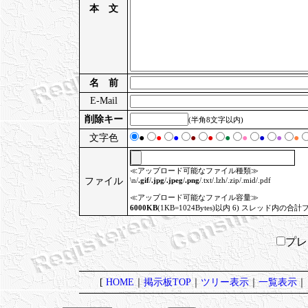
本 文
名 前
E-Mail
削除キー
(半角8文字以内)
文字色
●
●
●
●
●
●
●
●
●
●
≪アップロード可能なファイル種類≫
ファイル
\n/
.gif
/
.jpg
/
.jpeg
/
.png
/.txt/.lzh/.zip/.mid/.pdf
≪アップロード可能なファイル容量≫
6000KB
(1KB=1024Bytes)以内 6) スレッド内の合計
プ
[
HOME
｜
掲示板TOP
｜
ツリー表示
｜
一覧表示
｜