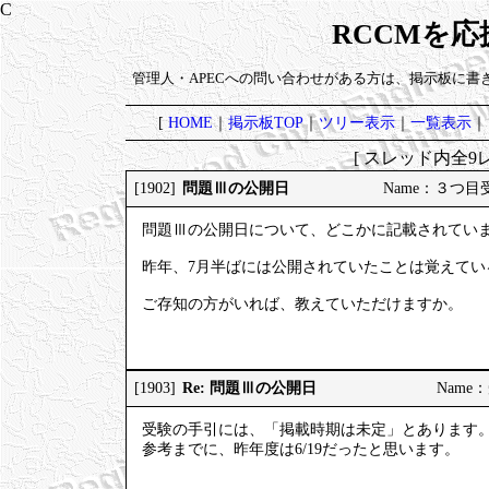
RCCMを
管理人・APECへの問い合わせがある方は、掲示板に書
[
HOME
｜
掲示板TOP
｜
ツリー表示
｜
一覧表示
｜
[ スレッド内全9レ
問題Ⅲの公開日
[1902]
Name：３つ目受験 
問題Ⅲの公開日について、どこかに記載されてい
昨年、7月半ばには公開されていたことは覚えて
ご存知の方がいれば、教えていただけますか。
Re: 問題Ⅲの公開日
[1903]
Name：受
受験の手引には、「掲載時期は未定」とあります
参考までに、昨年度は6/19だったと思います。