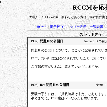
RCCMを
管理人・APECへの問い合わせがある方は、掲示板に書
[
HOME
｜
掲示板TOP
｜
ツリー表示
｜
一覧表示
｜
[ スレッド内全9レ
問題Ⅲの公開日
[1902]
Name：３つ目受験 
問題Ⅲの公開日について、どこかに記載されてい
昨年、7月半ばには公開されていたことは覚えて
ご存知の方がいれば、教えていただけますか。
Re: 問題Ⅲの公開日
[1903]
Name：受
受験の手引には、「掲載時期は未定」とあります
参考までに、昨年度は6/19だったと思います。