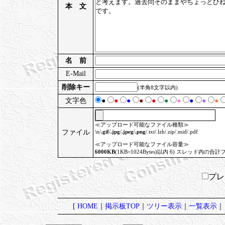
本 文
名 前
E-Mail
削除キー
(半角8文字以内)
文字色
●
●
●
●
●
●
●
●
●
●
≪アップロード可能なファイル種類≫
ファイル
\n/
.gif
/
.jpg
/
.jpeg
/
.png
/.txt/.lzh/.zip/.mid/.pdf
≪アップロード可能なファイル容量≫
6000KB
(1KB=1024Bytes)以内 6) スレッド内の合計
プ
[
HOME
｜
掲示板TOP
｜
ツリー表示
｜
一覧表示
｜