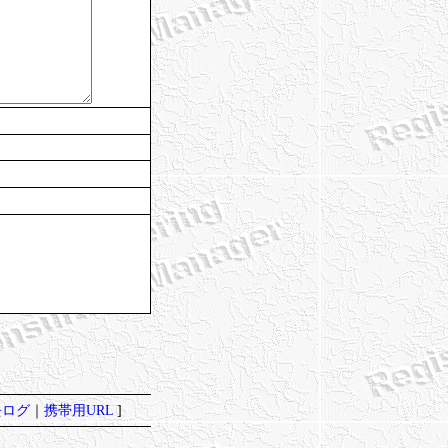
去ログ
｜
携帯用URL
]