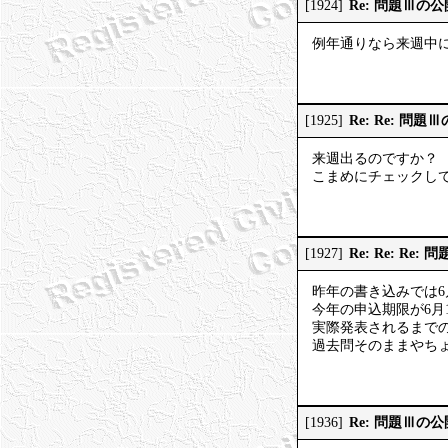
Re: 問題Ⅲの
[1924]
例年通りなら来週中
Re: Re: 問題
[1925]
来週出るのですか？
こまめにチェックし
Re: Re: Re
[1927]
昨年の書き込みでは6
今年の申込期限が6月
実際発表されるまで
過去問そのままやち
Re: 問題Ⅲの
[1936]