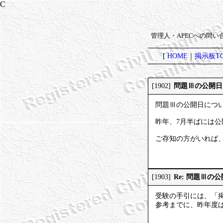
管理人・APECへの問
[
HOME
｜
掲示板TO
問題Ⅲの公開日
[1902]
問題Ⅲの公開日につ
昨年、7月半ばには
ご存知の方がいれば
Re: 問題Ⅲの
[1903]
受験の手引には、「
参考までに、昨年度は