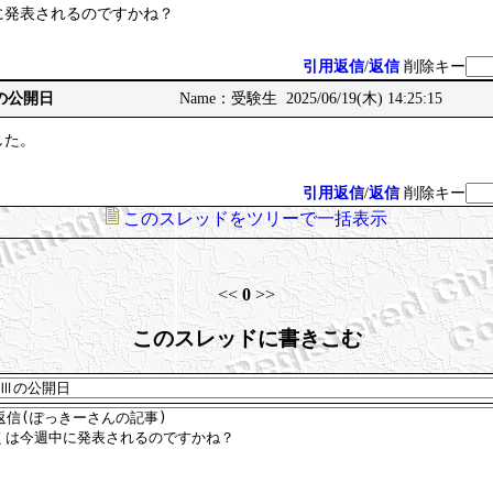
に発表されるのですかね？
引用返信
/
返信
削除キー
Ⅲの公開日
Name：受験生 2025/06/19(木) 14:25:15
した。
引用返信
/
返信
削除キー
このスレッドをツリーで一括表示
<<
0
>>
このスレッドに書きこむ