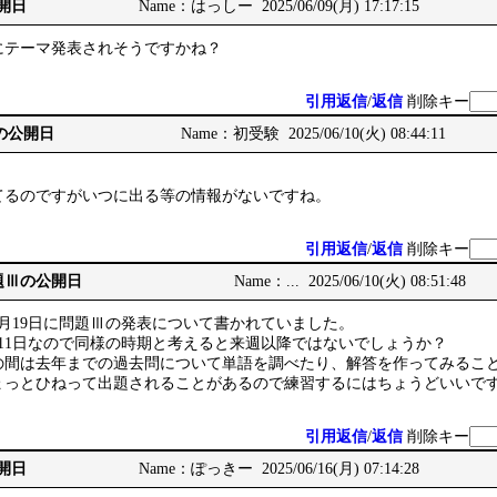
公開日
Name：はっしー 2025/06/09(月) 17:17:15
にテーマ発表されそうですかね？
引用返信
/
返信
削除キー
Ⅲの公開日
Name：初受験 2025/06/10(火) 08:44:11
てるのですがいつに出る等の情報がないですね。
引用返信
/
返信
削除キー
: 問題Ⅲの公開日
Name：... 2025/06/10(火) 08:51:48
月19日に問題Ⅲの発表について書かれていました。
11日なので同様の時期と考えると来週以降ではないでしょうか？
の間は去年までの過去問について単語を調べたり、解答を作ってみるこ
ょっとひねって出題されることがあるので練習するにはちょうどいいで
引用返信
/
返信
削除キー
公開日
Name：ぽっきー 2025/06/16(月) 07:14:28