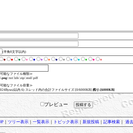
(半角8文字以内)
●
●
●
●
●
●
●
●
●
●
●
●
●
●
可能なファイル種類≫
/
.png
/.txt/.lzh/.zip/.mid/.pdf
可能なファイル容量≫
=1024Bytes)以内 6) スレッド内の合計ファイルサイズ:[0/6000KB]
残り:[6000KB]
プレビュー
P
｜
ツリー表示
｜
一覧表示
｜
トピック表示
｜
新規投稿
｜
記事検索
｜
過