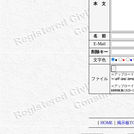
本 文
名 前
E-Mail
削除キー
文字色
●
●
●
≪アップロード
ファイル
\n/
.gif
/
.jpg
/
.jpeg
≪アップロード
6000KB
(1KB
[
HOME
｜
掲示板TO