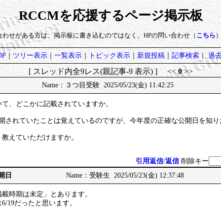
RCCMを応援するページ掲示板
い合わせがある方は、掲示板に書き込むのではなく、HPの問い合わせ（
こちら
P
｜
ツリー表示
｜
一覧表示
｜
トピック表示
｜
新規投稿
｜
記事検索
｜
過
[ スレッド内全9レス(親記事-9 表示) ] <<
0
>>
Name：３つ目受験 2025/05/23(金) 11:42:25
いて、どこかに記載されていますか。
公開されていたことは覚えているのですが、今年度の正確な公開日を知り
、教えていただけますか。
引用返信
/
返信
削除キー
公開日
Name：受験生 2025/05/23(金) 12:37:48
掲載時期は未定」とあります。
6/19だったと思います。