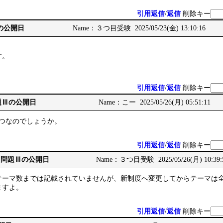
引用返信
/
返信
削除キー
Ⅲの公開日
Name：３つ目受験 2025/05/23(金) 13:10:16
す。
引用返信
/
返信
削除キー
: 問題Ⅲの公開日
Name：こー 2025/05/26(月) 05:51:11
6つなのでしょうか。
引用返信
/
返信
削除キー
 Re: 問題Ⅲの公開日
Name：３つ目受験 2025/05/26(月) 10:39:
テーマ数までは記載されていませんが、新制度へ変更してからテーマは
ますよ。
引用返信
/
返信
削除キー