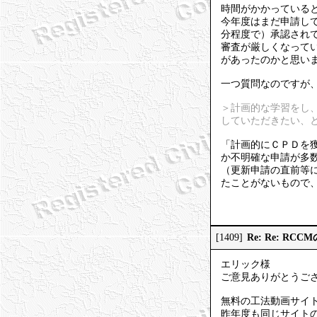
時間がかかっている
今年度はまだ申請し
分程度で）承認され
審査が厳しくなって
があったのかと思い
一つ質問なのですが
＞計画的な学習をし、
していただきたい、
「計画的にＣＰＤを
か不明確な申請が多
（更新申請の直前等
たことがないもので
Re: Re: R
[1409]
エリック様
ご意見ありがとうご
無料の工法動画サイト
昨年度も同じサイト