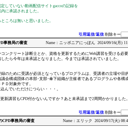
認定していない動画配信サイトgaccoの記録を
以内に承認されました。
るところは無いと思いました。
引用返信
/
返信
削除キー
CPD事務局の審査
Name：ニッポニアにっぽん 2024/09/16(月) 11:
コンクリート診断士とか、資格を更新するためにWeb講習を受ける必要
請したら今年は未承認となりました。今までは承認されていました。
録のために受講が必須となっているプログラムは、受講者の立場や目的に
協議会構成団体の本部･支部･傘下組織が主催者であるプログラムや各構
ＣＰＤ対象外です。
int見込んでいただけにつらい・・・。
M更新講習もCPD付かないんですか？あと未承認まで2周間かかりました
引用返信
/
返信
削除キー
CCMのCPD事務局の審査
Name：エリック 2024/09/17(火) 08:4