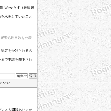
間もかからず（最短10
のを承認していたこと
な審査処理日数を公表
Ｄ認定を受けられるの
今まで申請を却下され
:22:43
デンスも問題ありませ