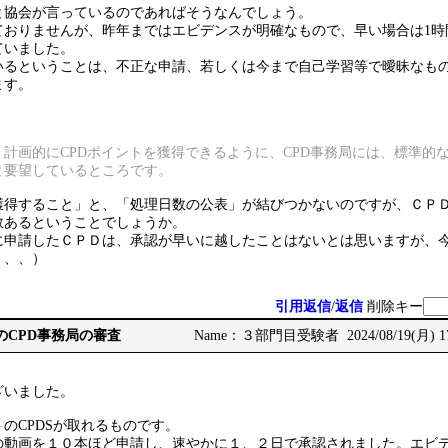
と協会が言っているのであればそうなんでしょう。
ておりませんが、昨年まではエビデンスが明確なもので、早い場合は1時
ていました。
いるということは、不正な申請、若しくは今まで自己学習等で曖昧なも
ます。
、
計画的にCPDポイントを獲得できるように、CPD事務局には、標準的
と要望しているところです。
獲得すること」と、「処理日数の公表」が結びつかないのですが、ＣＰ
数あるということでしょうか。
に申請したＣＰＤは、承認が早いに越したことはないとは思いますが、
、、、）
引用返信
/
返信
削除キー
CCMのCPD事務局の審査
Name：３部門目受験者 2024/08/19(月) 17
ざいました。
のCPDSが取れるものです。
の動画を１０本ほど申請し、速やかに１、２日で承認されました。エビ