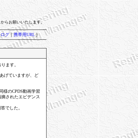
）からお願いいたします。
去ログ
｜
携帯用URL
]
2
おります。
をあげていますが、ど
様のCPDS動画学習
指摘されたエビデンス
回答でした。