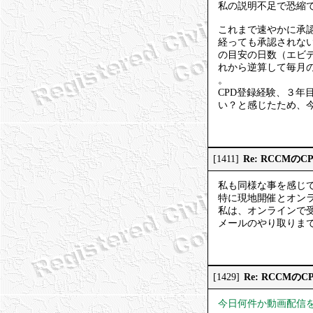
私の説明不足で恐縮
これまで速やかに承
経っても承認されな
の目安の日数（エビ
れから逆算して毎月
。
CPD登録経験、３年
い？と感じたため、
Re: RCCMの
[1411]
私も同様な事を感じ
特に現地開催とオンラ
私は、オンラインで
メールのやり取りま
Re: RCCMの
[1429]
今日何件か動画配信