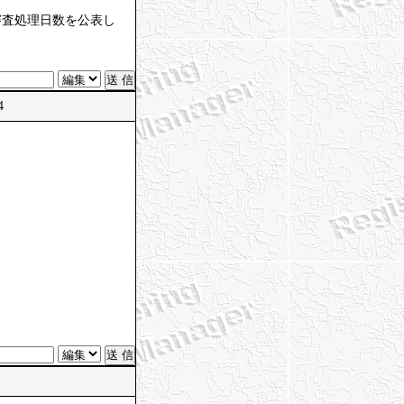
審査処理日数を公表し
4