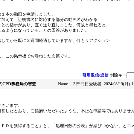
の１本の動画を申請しました。
に加えて、証明書名に対応する部分の動画名がわかる
、との指示があり、直ぐ送り直しました。何故と尋ねると、
れるようになっている、との回答がありました。
出してから既に３週間経過していますが、何もリアクション
に、この掲示板でお尋ねした次第です。
引用返信
/
返信
削除キー
CCMのCPD事務局の審査
Name：３部門目受験者 2024/08/19(月) 17
ございます。
回答したとおり、ご指摘いただいたような、不正な申請等ではありませ
ＣＰＤを獲得すること」と、「処理日数の公表」が結びつかない」とコ