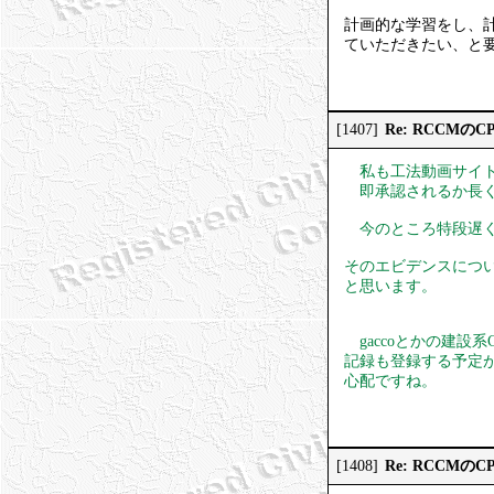
計画的な学習をし、計
ていただきたい、と
Re: RCCMの
[1407]
私も工法動画サイト
即承認されるか長く
今のところ特段遅く
そのエビデンスにつ
と思います。
gaccoとかの建設
記録も登録する予定
心配ですね。
Re: RCCMの
[1408]