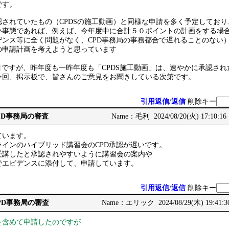
です。
認されていたもの（CPDSの施工動画）と同様な申請を多く予定してお
い事態であれば、例えば、今年度中に合計５０ポイントの計画をする場
デンス等に全く問題がなく、CPD事務局の事務都合で遅れることのない
の申請計画を考えようと思っています
目ですが、昨年度も一昨年度も「CPDS施工動画」は、速やかに承認さ
今回、掲示板で、皆さんのご意見をお聞きしている次第です。
引用返信
/
返信
削除キー
CPD事務局の審査
Name：毛利 2024/08/20(火) 17:10:16
ています。
インのハイブリッド講習会のCPD承認が遅いです。
受講したと承認されやすいように講習会の案内や
でエビデンスに添付して、申請しています。
引用返信
/
返信
削除キー
CPD事務局の審査
Name：エリック 2024/08/29(木) 19:41:3
を含めて申請したのですが