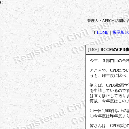
管理人・APECへの問
[
HOME
｜
掲示板TO
RCCMのCPD
[1406]
今年、３部門目の合
ところで、CPDにつ
うも、昨年度に比べ
例えば、CPDS動画
を申請しているので
は直ぐ修正して送り
何故、今年度はこの
〇一日1,500件以
〇今年度は昨年度よ
皆さんは、CPD認定