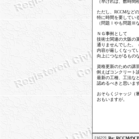
（早ければ、数時間
ただし、RCCMなど
特に時間を要してい
（問題Ⅰやも問題Ⅲ
ＮＧ事例として
技術士関連の大阪の
通りませんでした。
内容が厳しくなって
向上につながるもの
資格更新のための講
例えばコンクリート
最新の工種、工法な
認めるべきと思いま
おそらくジャッジ（
おもいますが。
Re: RCCMの
[1622]