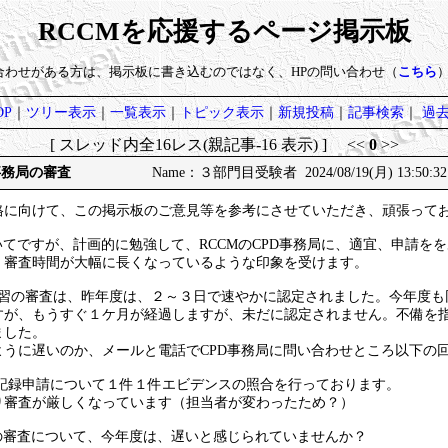
RCCMを応援するページ掲示板
い合わせがある方は、掲示板に書き込むのではなく、HPの問い合わせ（
こちら
P
｜
ツリー表示
｜
一覧表示
｜
トピック表示
｜
新規投稿
｜
記事検索
｜
過
[ スレッド内全16レス(親記事-16 表示) ] <<
0
>>
事務局の審査
Name：３部門目受験者 2024/08/19(月) 13:50:3
格に向けて、この掲示板のご意見等を参考にさせていただき、頑張って
いてですが、計画的に勉強して、RCCMのCPD事務局に、適宜、申請を
、審査時間が大幅に長くなっているような印象を受けます。
学習の審査は、昨年度は、２～３日で速やかに認定されました。今年度も同
すが、もうすぐ１ケ月が経過しますが、未だに認定されません。不備を
ました。
ように遅いのか、メールと電話でCPD事務局に問い合わせところ以下の
上の記録申請について１件１件エビデンスの照合を行っております。
り審査が厳しくなっています（担当者が変わったため？）
の審査について、今年度は、遅いと感じられていませんか？