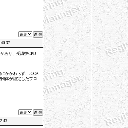
40:37
があり、受講技CPD
かかわらず、JCCA
成団体が認定したプロ
。
2:43