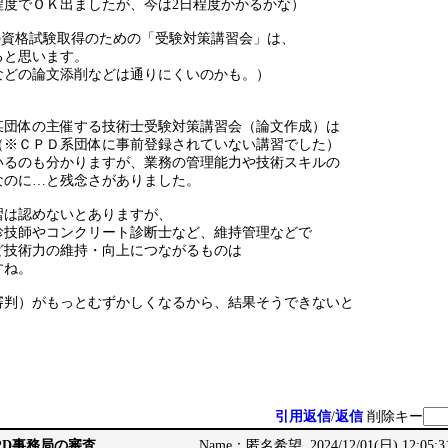
程度でＯＫ出ましたが、今は2日程度かかるかな）
の資格試験取得のための「受験対策講習会」は、
ると思います。
などの論文添削などは通りにくいのかも。）
某団体の主催する技術士受験対策講習会（論文作成）は
（※ＣＰＤ系団体に事前登録されていない講習でした）
いるのも分かりますが、業務の管理能力や技術スキルの
なのに…と残念さがありました。
習は認めないとありますが、
診技師やコンクリート診断士など、維持管理などで
ど技術力の維持・向上につながるものは
すね。
審判）がもっとむずかしくなるから、結果そうできないと
引用返信
/
返信
削除キー
CPD事務局の審査
Name：匿名希望 2024/12/01(日) 12:05:3