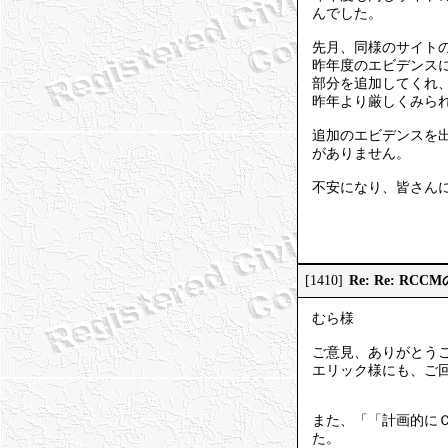
んでした。
先月、同様のサイト
昨年度のエビデンス
部分を追加してくれ
昨年より厳しくみら
追加のエビデンスを
がありません。
不安になり、皆さん
Re: Re: R
[1410]
むら様
ご意見、ありがとう
エリック様にも、ご
また、「「計画的に
た。