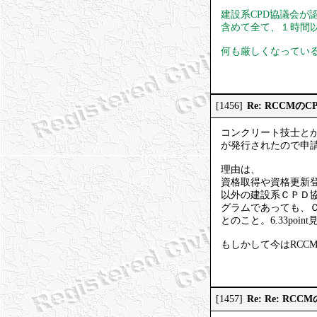
建設系CPD協議会が
含めて全て、１時間
何も厳しくなってい
Re: RCCMの
[1456]
コンクリート技士とか
が発行されたので申
理由は、
資格取得や資格更新登
以外の建設系ＣＰＤ
グラムであっても、
とのこと。6.33po
もしかして今はRCC
Re: Re: R
[1457]