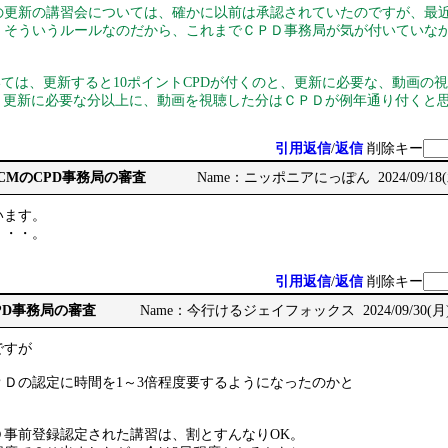
更新の講習会については、確かに以前は承認されていたのですが、最
、そういうルールなのだから、これまでＣＰＤ事務局が気が付いていな
ては、更新すると10ポイントCPDが付くのと、更新に必要な、動画の
が、更新に必要な分以上に、動画を視聴した分はＣＰＤが例年通り付くと
引用返信
/
返信
削除キー
: RCCMのCPD事務局の審査
Name：ニッポニアにっぽん 2024/09/18(水)
います。
・・・。
引用返信
/
返信
削除キー
CPD事務局の審査
Name：今行けるジェイフォックス 2024/09/30(月) 1
ですが
ＰＤの認定に時間を1～3倍程度要するようになったのかと
Ｄ事前登録認定された講習は、割とすんなりOK。