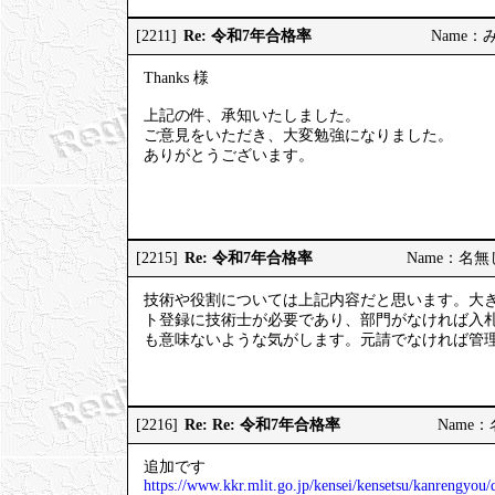
Re: 令和7年合格率
[2211]
Name：みっ
Thanks 様
上記の件、承知いたしました。
ご意見をいただき、大変勉強になりました。
ありがとうございます。
Re: 令和7年合格率
[2215]
Name：名無しの
技術や役割については上記内容だと思います。大
ト登録に技術士が必要であり、部門がなければ入
も意味ないような気がします。元請でなければ管
Re: Re: 令和7年合格率
[2216]
Name：名
追加です
https://www.kkr.mlit.go.jp/kensei/kensetsu/kanrengyo