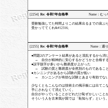
Re: 令和7年合格率
[2254]
Name：むっちり
受験勉強してた時間よりこの結果出るまでの宙ぶ
受かっててくれ&#12316;
Re: 令和7年合格率
[2255]
Name：通りす
●問題2のアンケート結果があると混乱するから消
→ 自分が精神的に安心するかどうかと合格する
●誤字脱字が多いから難易度が上がった
→ 試験の質と難易度が全然別のものであること
●カンニングがあるから試験の質が低い
→ カンニングが有効な試験とあまり有効でない
少なくともこんなのは技術士の掲示板には出てこ
手にされなくて消えていく。
自分がやっていることがどれだけ恥ずかしいこと
そういう人を古来我が国では「恥知らず」という