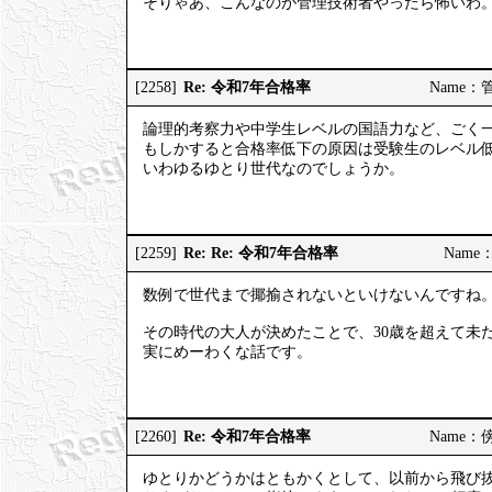
そりゃあ、こんなのが管理技術者やったら怖いわ
Re: 令和7年合格率
[2258]
Name：管理
論理的考察力や中学生レベルの国語力など、ごく
もしかすると合格率低下の原因は受験生のレベル
いわゆるゆとり世代なのでしょうか。
Re: Re: 令和7年合格率
[2259]
Name：
数例で世代まで揶揄されないといけないんですね
その時代の大人が決めたことで、30歳を超えて未
実にめーわくな話です。
Re: 令和7年合格率
[2260]
Name：傍観
ゆとりかどうかはともかくとして、以前から飛び