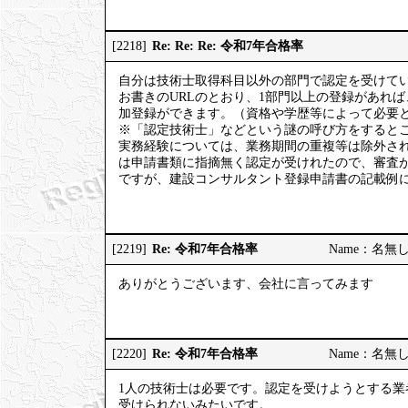
Re: Re: Re: 令和7年合格率
[2218]
自分は技術士取得科目以外の部門で認定を受けて
お書きのURLのとおり、1部門以上の登録があれ
加登録ができます。（資格や学歴等によって必要
※「認定技術士」などという謎の呼び方をするとこ
実務経験については、業務期間の重複等は除外さ
は申請書類に指摘無く認定が受けれたので、審査
ですが、建設コンサルタント登録申請書の記載例
Re: 令和7年合格率
[2219]
Name：名無しの権
ありがとうございます、会社に言ってみます
Re: 令和7年合格率
[2220]
Name：名無しの権
1人の技術士は必要です。認定を受けようとする業
受けられないみたいです。