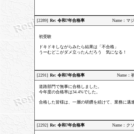
Re: 令和7年合格率
[2289]
Name：マジヤ
初受験
ドキドキしながらみたら結果は「不合格」
うーむどこがダメ立ったんだろう 気になる！
Re: 令和7年合格率
[2291]
Name：初挑
道路部門で無事に合格しました。
今年度の合格率は34.4%でした。
合格した皆様は、一層の研鑽を続けて、業務に邁
Re: 令和7年合格率
[2292]
Name：クソソ