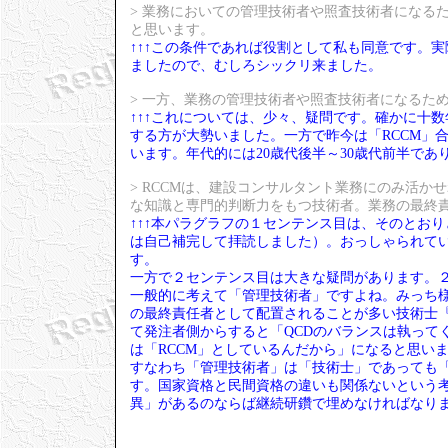
> 業務においての管理技術者や照査技術者になる
と思います。
↑↑↑この条件であれば役割として私も同意です。
ましたので、むしろシックリ来ました。
> 一方、業務の管理技術者や照査技術者になるた
↑↑↑これについては、少々、疑問です。確かに十
する方が大勢いました。一方で昨今は「RCCM」
います。年代的には20歳代後半～30歳代前半であ
> RCCMは、建設コンサルタント業務にのみ活
な知識と専門的判断力をもつ技術者。業務の最終
↑↑↑本パラグラフの１センテンス目は、そのとお
は自己補完して拝読しました）。おっしゃられて
す。
一方で２センテンス目は大きな疑問があります。
一般的に考えて「管理技術者」ですよね。みっち様
の最終責任者として配置されることが多い技術士
て発注者側からすると「QCDのバランスは執って
は「RCCM」としているんだから」になると思い
すなわち「管理技術者」は「技術士」であっても「
す。国家資格と民間資格の違いも関係ないという
異」があるのならば継続研鑽で埋めなければなり