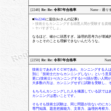
Re: Re: 令和7年合格率
[2248]
Name：通りすが
■
No2246
に返信(kcさんの記事)
> 技術士もカンニングする頭悪人間が受験する資
> ヤバすぎでしょ。
なるほど、確かに頭悪すぎ。論理的思考力が壊滅
きっとそのことも理解できないんだろうな。
Re: Re: 令和7年合格率
[2250]
Nam
技術士であれＲＣＣМであれ、カンニングする人
別に「技術士だからカンニングしない」という意
更に(技術士)⇒(カンニングする)⇒(頭が悪い人
大多数の方は、カンニングせずに試験を受験し、
もちろんカンニングした人を擁護している訳では
カンニングは悪いことです。
そもそも技術士試験は、同じ問題が出ないのにカ
専門知識、題意把握能力、文章力、論理的考察力