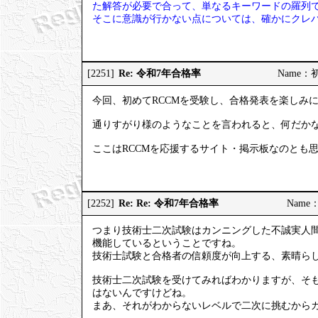
た解答が必要で合って、単なるキーワードの羅列
そこに意識が行かない点については、確かにクレ
Re: 令和7年合格率
[2251]
Name：初試
今回、初めてRCCMを受験し、合格発表を楽しみ
通りすがり様のようなことを言われると、何だか
ここはRCCMを応援するサイト・掲示板なのとも
Re: Re: 令和7年合格率
[2252]
Name：
つまり技術士二次試験はカンニングした不誠実人
機能しているということですね。
技術士試験と合格者の信頼度が向上する、素晴ら
技術士二次試験を受けてみればわかりますが、そ
はないんですけどね。
まあ、それがわからないレベルで二次に挑むから