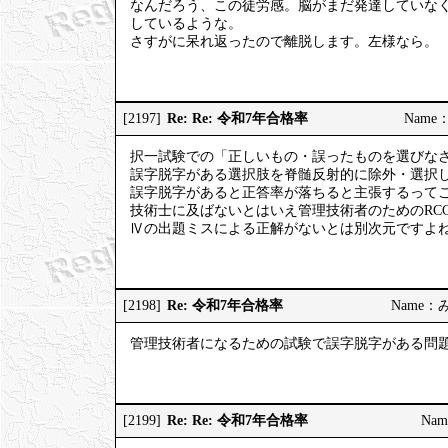
なんだろう、この徒労感。脳がまだ発達していな
しているような。
さすがに呆れ返ったので離脱します。左様なら。
Re: Re: 令和7年合格率
[2197]
Name：
択一試験での「正しいもの・誤ったものを選びな
誤字脱字がある選択肢を脊髄反射的に除外・選択
誤字脱字があると正答率が落ちると主張するって
技術士に及ばないとはいえ管理技術者のためのRC
Ⅳの出題ミスによる正解がないとは別次元ですよ
Re: 令和7年合格率
[2198]
Name：みっ
管理技術者になるための試験で誤字脱字がある問
Re: Re: 令和7年合格率
[2199]
Nam