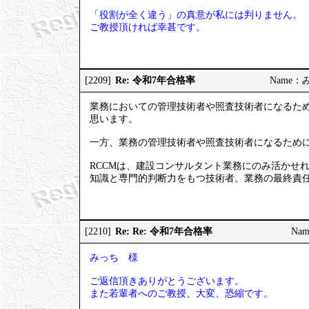
「役割が全く違う」の真意が私には判りません。
ご教授頂ければ幸甚です。
Re: 令和7年合格率
[2209]
Name：みっ
業務においての管理技術者や照査技術者になるため
思います。
一方、業務の管理技術者や照査技術者になるため
RCCMは、建設コンサルタント業務にのみ活かせ
知識と専門的判断力をもつ技術者。業務の最終責
Re: Re: 令和7年合格率
[2210]
Nam
みっち 様
ご返信頂きありがとうございます。
また若輩者へのご教授、大変、恐縮です。