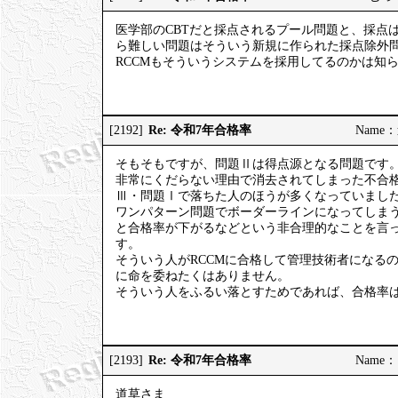
医学部のCBTだと採点されるプール問題と、採点
ら難しい問題はそういう新規に作られた採点除外
RCCMもそういうシステムを採用してるのかは知
Re: 令和7年合格率
[2192]
Name：道
そもそもですが、問題Ⅱは得点源となる問題です
非常にくだらない理由で消去されてしまった不合格
Ⅲ・問題Ⅰで落ちた人のほうが多くなっていまし
ワンパターン問題でボーダーラインになってしま
と合格率が下がるなどという非合理的なことを言
す。
そういう人がRCCMに合格して管理技術者になる
に命を委ねたくはありません。
そういう人をふるい落とすためであれば、合格率
Re: 令和7年合格率
[2193]
Name：ご
道草さま