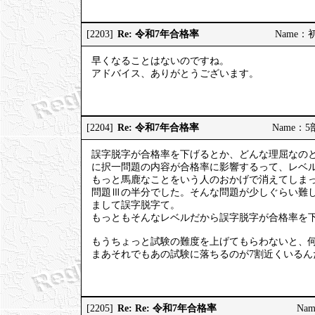
Re: 令和7年合格率
[2203]
Name：初砂
早くなることはないのですね。
アドバイス、ありがとうございます。
Re: 令和7年合格率
[2204]
Name：5部
誤字脱字が合格率を下げるとか、どんな理屈なの
に択一問題の内容が合格率に影響するって、レベ
もっと馬鹿なことをいう人のおかげで消えてしまっ
問題Ⅲの半分でした。そんな問題が少しぐらい難し
まして誤字脱字て。
もっともそんなレベルだから誤字脱字が合格率を
もうちょっと試験の難度を上げてもらわないと、何
まあそれでもあの試験に落ちるのが7割近くいる
Re: Re: 令和7年合格率
[2205]
Nam