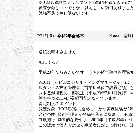
RCCMも建設コンサルタントの部門登録できるの
審査が厳しいのですか、以前もこの項目ありまし
勉強不足で申し訳ないです
Re: 令和7年合格率
[2217]
Name：名無しの
連続投稿すみません
AIによると
平成23年からみたいです、うちの経営陣や管理職知
RCCM（シビルコンサルティングマネージャ）は
ルタントの技術管理者（営業所単位で設置必須）
ント登録規程の一部改正（平成23年7月1日施行）や、
験を持つRCCMが登録可能となっています。
認定制度のポイント
認定対象: RCCM試験に合格し、かつ実務経験が5
必須条件: 技術管理者が登録事業者に所属し、有
制度施行: 具体的な要件は、2011年（平成23年
この認定は個人ではなく事業者に対して行われ、