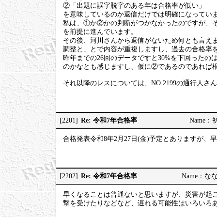
②「出題に誤字脱字のある年は合格率が低い」
を意味しているのか返信だけでは明確になってい
私は、①か②かの判断がつかなかったのですが、
を前提に進んでいます。
その後、河川さんから返信がないため何とも言え
調整と」とで内容が重複しますし、過去の合格率を
昨年までの26回のデータですと30%を下回った
のかなとも感じますし、仮に②であるのであれば
それ以降のレスについては、NO.2199の通行人
Re: 令和7年合格率
[2201]
Name：初砂
合格発表令和8年2月27日(金)予定とありますが
Re: 令和7年合格率
[2202]
Name：ななし
早くなることは普通ないと思いますが、災害が起
撃を受けたりなどなど、遅れる可能性はいろいろ