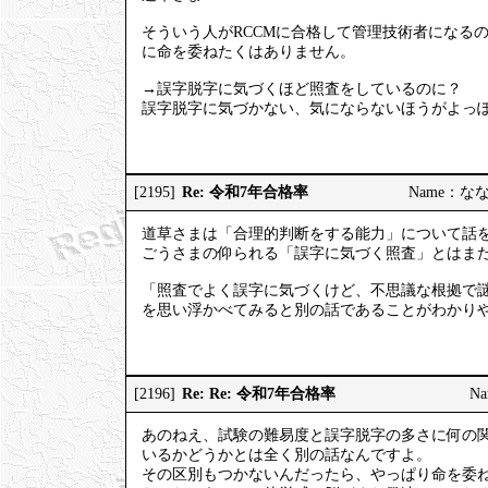
そういう人がRCCMに合格して管理技術者になる
に命を委ねたくはありません。
→誤字脱字に気づくほど照査をしているのに？
誤字脱字に気づかない、気にならないほうがよっ
Re: 令和7年合格率
[2195]
Name：ななし
道草さまは「合理的判断をする能力」について話
ごうさまの仰られる「誤字に気づく照査」とはま
「照査でよく誤字に気づくけど、不思議な根拠で
を思い浮かべてみると別の話であることがわかり
Re: Re: 令和7年合格率
[2196]
Na
あのねえ、試験の難易度と誤字脱字の多さに何の
いるかどうかとは全く別の話なんですよ。
その区別もつかないんだったら、やっぱり命を委