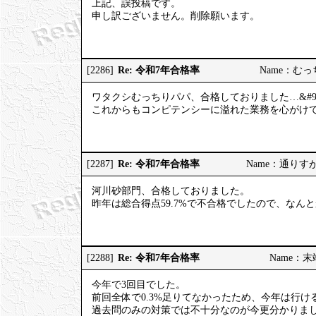
上記、誤投稿です。
申し訳ございません。削除願います。
Re: 令和7年合格率
[2286]
Name：むっちり
ワタクシむっちりパパ、合格しておりました…&#98
これからもコンピテンシーに溢れた業務を心がけてまい
Re: 令和7年合格率
[2287]
Name：通りすがりの
河川砂部門、合格しておりました。
昨年は総合得点59.7%で不合格でしたので、なん
Re: 令和7年合格率
[2288]
Name：末端社
今年で3回目でした。
前回全体で0.3%足りてなかったため、今年は行
過去問のみの対策では不十分なのが今更分かりま