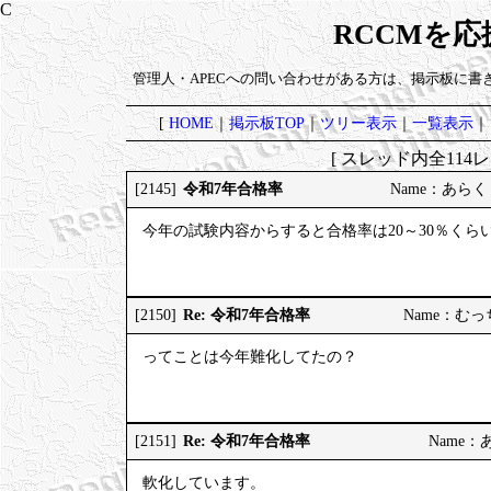
RCCMを
管理人・APECへの問い合わせがある方は、掲示板に書
[
HOME
｜
掲示板TOP
｜
ツリー表示
｜
一覧表示
｜
[ スレッド内全114レ
令和7年合格率
[2145]
Name：あらく 20
今年の試験内容からすると合格率は20～30％くら
Re: 令和7年合格率
[2150]
Name：むっちり
ってことは今年難化してたの？
Re: 令和7年合格率
[2151]
Name：あら
軟化しています。