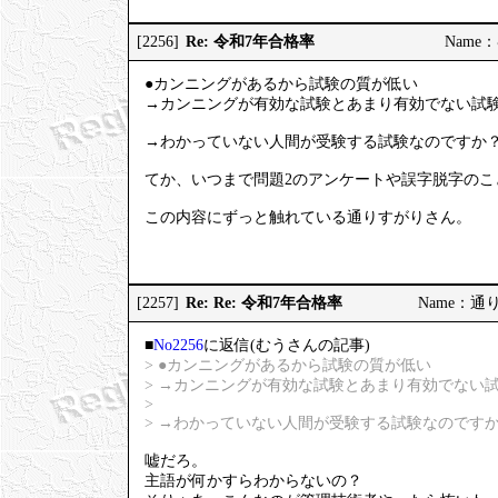
Re: 令和7年合格率
[2256]
Name：む
●カンニングがあるから試験の質が低い
→カンニングが有効な試験とあまり有効でない試
→わかっていない人間が受験する試験なのですか
てか、いつまで問題2のアンケートや誤字脱字のこ
この内容にずっと触れている通りすがりさん。
Re: Re: 令和7年合格率
[2257]
Name：通りす
■
No2256
に返信(むうさんの記事)
> ●カンニングがあるから試験の質が低い
> →カンニングが有効な試験とあまり有効でない
>
> →わかっていない人間が受験する試験なのです
嘘だろ。
主語が何かすらわからないの？