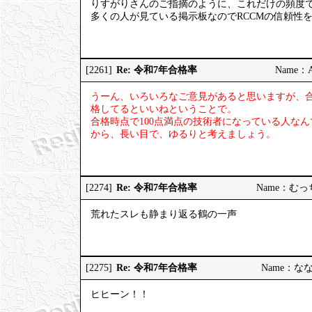
りすがりさんのご指摘のように、これだけの頻度
多くの人が見ている掲示板なのでRCCMの信頼性
Re: 令和7年合格率
[2261]
Name：AP
うーん、いろいろなご意見があると思いますが、
格してるといいねということで。
合格時点で100点満点の技術者になっている人な
から、長い目で、ゆるりと考えましょう。
Re: 令和7年合格率
[2274]
Name：むっちり
荒れたスレも静まり返る鶴の一声
Re: 令和7年合格率
[2275]
Name：ななし
ヒヒーン！！