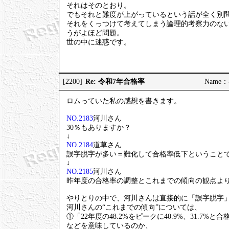
それはそのとおり。
でもそれと難度が上がっているという話が全く別
それをくっつけて考えてしまう論理的考察力のな
うがよほど問題。
世の中に迷惑です。
Re: 令和7年合格率
[2200]
Name：む
ロムっていた私の感想を書きます。
NO.2183
河川さん
30％もありますか？
↓
NO.2184
道草さん
誤字脱字が多い＝難化して合格率低下ということ
↓
NO.2185
河川さん
昨年度の合格率の調整とこれまでの傾向の観点よ
やりとりの中で、河川さんは直接的に「誤字脱字
河川さんの“これまでの傾向”については、
①「22年度の48.2%をピークに40.9%、31.7%
などを意味しているのか、