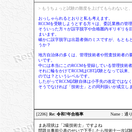
> もうちょっと試験の難度を上げてもらわないと、
おっしゃられるとおりと私も考えます。
RCCMを受験しようとする方々は、委託業務の管
そういった方々が誤字脱字や合格圏内ギリギリを
まいます。
確かに誤字脱字は出題者側のミスですが、もとも
うか？
地方自治体の多くは、管理技術者や照査技術者の要
いです。
中には本当にこのRCCMを登録している管理技術
それに輪をかけてRCCMはCBT試験となって以来
のでは？というレベルです。
したがってRCCM試験自体は小手先の改定ではな
そうでなければ「技術士」との同列扱いが成立し
Re: 令和7年合格率
[2206]
Name：通りす
まあ現状は「2級技術士」ですよね
問題Ⅲ事前公表のせいで下手したら技術士一次試