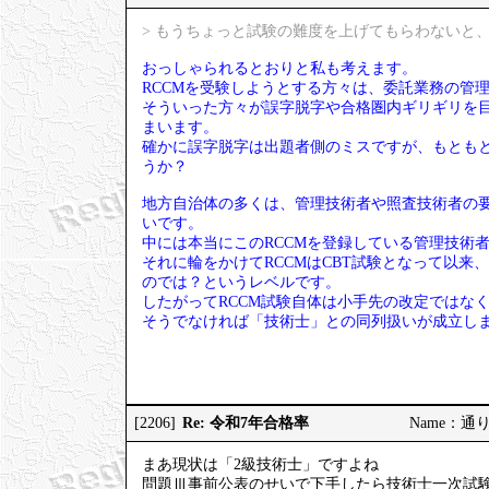
> もうちょっと試験の難度を上げてもらわないと、
おっしゃられるとおりと私も考えます。
RCCMを受験しようとする方々は、委託業務の管
そういった方々が誤字脱字や合格圏内ギリギリを
まいます。
確かに誤字脱字は出題者側のミスですが、もとも
うか？
地方自治体の多くは、管理技術者や照査技術者の要
いです。
中には本当にこのRCCMを登録している管理技術
それに輪をかけてRCCMはCBT試験となって以来
のでは？というレベルです。
したがってRCCM試験自体は小手先の改定ではな
そうでなければ「技術士」との同列扱いが成立し
Re: 令和7年合格率
[2206]
Name：通りす
まあ現状は「2級技術士」ですよね
問題Ⅲ事前公表のせいで下手したら技術士一次試