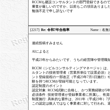
RCCMも建設コンサルタントの部門登録できるの
審査が厳しいのですか、以前もこの項目ありまし
勉強不足で申し訳ないです
Re: 令和7年合格率
[2217]
Name：名無しの
連続投稿すみません
AIによると
平成23年からみたいです、うちの経営陣や管理職知
RCCM（シビルコンサルティングマネージャ）は
ルタントの技術管理者（営業所単位で設置必須）
ント登録規程の一部改正（平成23年7月1日施行）や、
験を持つRCCMが登録可能となっています。
認定制度のポイント
認定対象: RCCM試験に合格し、かつ実務経験が5
必須条件: 技術管理者が登録事業者に所属し、有
制度施行: 具体的な要件は、2011年（平成23年
この認定は個人ではなく事業者に対して行われ、