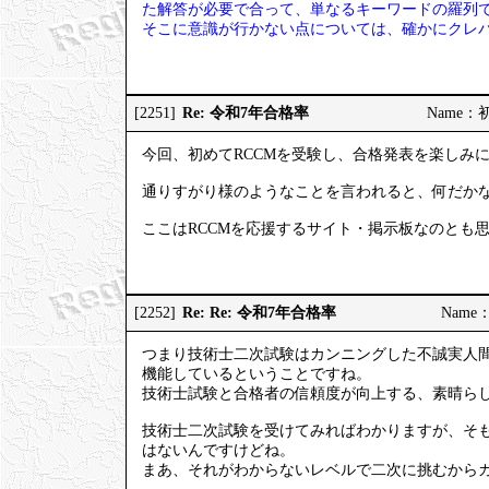
た解答が必要で合って、単なるキーワードの羅列
そこに意識が行かない点については、確かにクレ
Re: 令和7年合格率
[2251]
Name：初試
今回、初めてRCCMを受験し、合格発表を楽しみ
通りすがり様のようなことを言われると、何だか
ここはRCCMを応援するサイト・掲示板なのとも
Re: Re: 令和7年合格率
[2252]
Name：
つまり技術士二次試験はカンニングした不誠実人
機能しているということですね。
技術士試験と合格者の信頼度が向上する、素晴ら
技術士二次試験を受けてみればわかりますが、そ
はないんですけどね。
まあ、それがわからないレベルで二次に挑むから