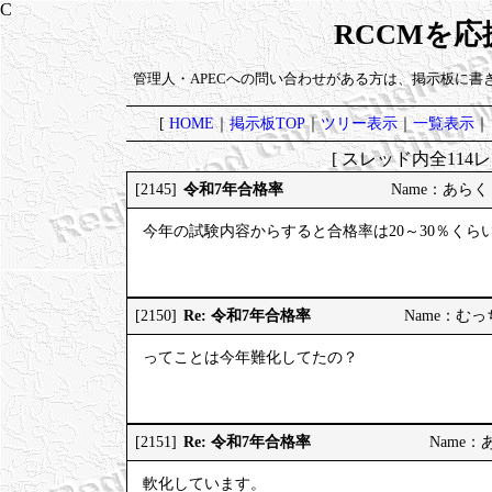
RCCMを
管理人・APECへの問い合わせがある方は、掲示板に書
[
HOME
｜
掲示板TOP
｜
ツリー表示
｜
一覧表示
｜
[ スレッド内全114レ
令和7年合格率
[2145]
Name：あらく 20
今年の試験内容からすると合格率は20～30％くら
Re: 令和7年合格率
[2150]
Name：むっちり
ってことは今年難化してたの？
Re: 令和7年合格率
[2151]
Name：あら
軟化しています。