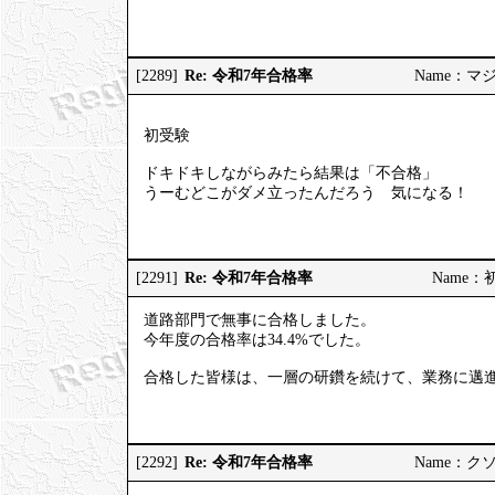
Re: 令和7年合格率
[2289]
Name：マジヤ
初受験
ドキドキしながらみたら結果は「不合格」
うーむどこがダメ立ったんだろう 気になる！
Re: 令和7年合格率
[2291]
Name：初挑
道路部門で無事に合格しました。
今年度の合格率は34.4%でした。
合格した皆様は、一層の研鑽を続けて、業務に邁
Re: 令和7年合格率
[2292]
Name：クソソ