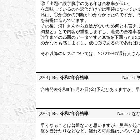
②「出題に誤字脱字のある年は合格率が低い」
を意味しているのか返信だけでは明確になってい
私は、①か②かの判断がつかなかったのですが、
を前提に進んでいます。
その後、河川さんから返信がないため何とも言え
調整と」とで内容が重複しますし、過去の合格率を
昨年までの26回のデータですと30%を下回った
のかなとも感じますし、仮に②であるのであれば
それ以降のレスについては、NO.2199の通行人
Re: 令和7年合格率
[2201]
Name：初砂
合格発表令和8年2月27日(金)予定とありますが
Re: 令和7年合格率
[2202]
Name：ななし
早くなることは普通ないと思いますが、災害が起
撃を受けたりなどなど、遅れる可能性はいろいろ