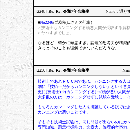
Re: Re: 令和7年合格率
[2248]
Name：通りすが
■
No2246
に返信(kcさんの記事)
> 技術士もカンニングする頭悪人間が受験する資
> ヤバすぎでしょ。
なるほど、確かに頭悪すぎ。論理的思考力が壊滅
きっとそのことも理解できないんだろうな。
Re: Re: 令和7年合格率
[2250]
Nam
技術士であれＲＣＣМであれ、カンニングする人
別に「技術士だからカンニングしない」という意
更に(技術士)⇒(カンニングする)⇒(頭が悪い人
大多数の方は、カンニングせずに試験を受験し、
もちろんカンニングした人を擁護している訳では
カンニングは悪いことです。
そもそも技術士試験は、同じ問題が出ないのにカ
専門知識、題意把握能力、文章力、論理的考察力