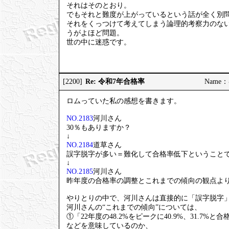
それはそのとおり。
でもそれと難度が上がっているという話が全く別
それをくっつけて考えてしまう論理的考察力のな
うがよほど問題。
世の中に迷惑です。
Re: 令和7年合格率
[2200]
Name：む
ロムっていた私の感想を書きます。
NO.2183
河川さん
30％もありますか？
↓
NO.2184
道草さん
誤字脱字が多い＝難化して合格率低下ということ
↓
NO.2185
河川さん
昨年度の合格率の調整とこれまでの傾向の観点よ
やりとりの中で、河川さんは直接的に「誤字脱字
河川さんの“これまでの傾向”については、
①「22年度の48.2%をピークに40.9%、31.7%
などを意味しているのか、