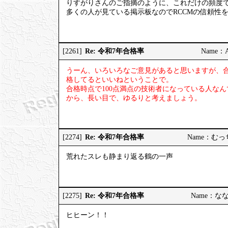
りすがりさんのご指摘のように、これだけの頻度
多くの人が見ている掲示板なのでRCCMの信頼性
Re: 令和7年合格率
[2261]
Name：AP
うーん、いろいろなご意見があると思いますが、
格してるといいねということで。
合格時点で100点満点の技術者になっている人な
から、長い目で、ゆるりと考えましょう。
Re: 令和7年合格率
[2274]
Name：むっちり
荒れたスレも静まり返る鶴の一声
Re: 令和7年合格率
[2275]
Name：ななし
ヒヒーン！！