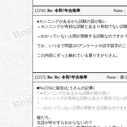
Re: 令和7年合格率
[2256]
Name：む
●カンニングがあるから試験の質が低い
→カンニングが有効な試験とあまり有効でない試
→わかっていない人間が受験する試験なのですか
てか、いつまで問題2のアンケートや誤字脱字のこ
この内容にずっと触れている通りすがりさん。
Re: Re: 令和7年合格率
[2257]
Name：通りす
■
No2256
に返信(むうさんの記事)
> ●カンニングがあるから試験の質が低い
> →カンニングが有効な試験とあまり有効でない
>
> →わかっていない人間が受験する試験なのです
嘘だろ。
主語が何かすらわからないの？