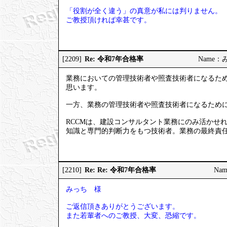
「役割が全く違う」の真意が私には判りません。
ご教授頂ければ幸甚です。
Re: 令和7年合格率
[2209]
Name：みっ
業務においての管理技術者や照査技術者になるため
思います。
一方、業務の管理技術者や照査技術者になるため
RCCMは、建設コンサルタント業務にのみ活かせ
知識と専門的判断力をもつ技術者。業務の最終責
Re: Re: 令和7年合格率
[2210]
Nam
みっち 様
ご返信頂きありがとうございます。
また若輩者へのご教授、大変、恐縮です。