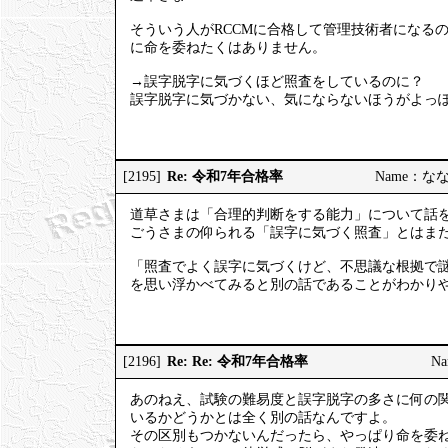
そういう人がRCCMに合格して管理技術者になる
に命を委ねたくはありません。
→誤字脱字に気づくほど照査をしているのに？
誤字脱字に気づかない、気にならないほうがよっ
Re: 令和7年合格率
[2195]
Name：ななし
道草さまは「合理的判断をする能力」について話
ごうさまの仰られる「誤字に気づく照査」とはま
「照査でよく誤字に気づくけど、不思議な根拠で
を思い浮かべてみると別の話であることがわかり
Re: Re: 令和7年合格率
[2196]
Na
あのねえ、試験の難易度と誤字脱字の多さに何の
いるかどうかとは全く別の話なんですよ。
その区別もつかないんだったら、やっぱり命を委