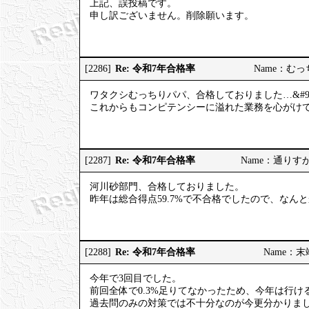
上記、誤投稿です。
申し訳ございません。削除願います。
Re: 令和7年合格率
[2286]
Name：むっちり
ワタクシむっちりパパ、合格しておりました…&#98
これからもコンピテンシーに溢れた業務を心がけてまい
Re: 令和7年合格率
[2287]
Name：通りすがりの
河川砂部門、合格しておりました。
昨年は総合得点59.7%で不合格でしたので、なん
Re: 令和7年合格率
[2288]
Name：末端社
今年で3回目でした。
前回全体で0.3%足りてなかったため、今年は行
過去問のみの対策では不十分なのが今更分かりま