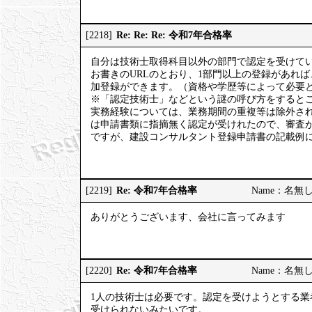
Re: Re: Re: 令和7年合格率
[2218]
自分は技術士取得科目以外の部門で認定を受けて
お書きのURLのとおり、1部門以上の登録があれ
加登録ができます。（資格や学歴等によって必要
※「認定技術士」などという謎の呼び方をするとこ
実務経験については、業務期間の重複等は除外さ
は申請書類に指摘無く認定が受けれたので、審査
ですが、建設コンサルタント登録申請書の記載例
Re: 令和7年合格率
[2219]
Name：名無しの権
ありがとうございます、会社に言ってみます
Re: 令和7年合格率
[2220]
Name：名無しの権
1人の技術士は必要です。認定を受けようとする業
受けられないみたいです。