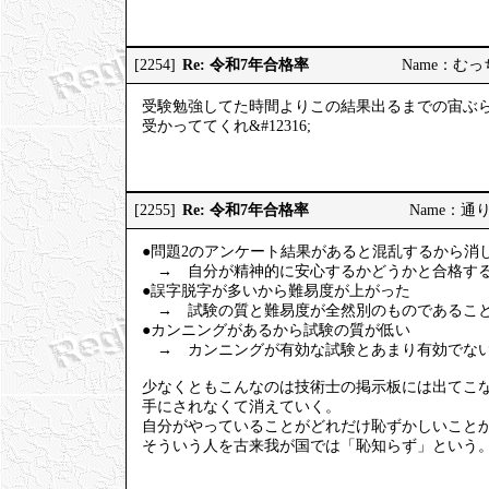
Re: 令和7年合格率
[2254]
Name：むっちり
受験勉強してた時間よりこの結果出るまでの宙ぶ
受かっててくれ&#12316;
Re: 令和7年合格率
[2255]
Name：通りす
●問題2のアンケート結果があると混乱するから消
→ 自分が精神的に安心するかどうかと合格する
●誤字脱字が多いから難易度が上がった
→ 試験の質と難易度が全然別のものであること
●カンニングがあるから試験の質が低い
→ カンニングが有効な試験とあまり有効でない
少なくともこんなのは技術士の掲示板には出てこ
手にされなくて消えていく。
自分がやっていることがどれだけ恥ずかしいこと
そういう人を古来我が国では「恥知らず」という