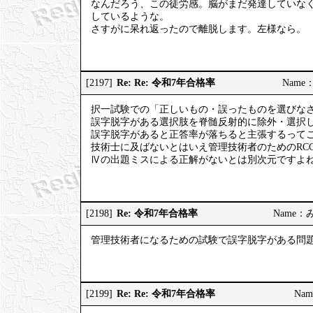
なんだろう、この徒労感。脳がまだ発達していな
しているような。
さすがに呆れ返ったので離脱します。左様なら。
Re: Re: 令和7年合格率
[2197]
Name：
択一試験での「正しいもの・誤ったものを選びな
誤字脱字がある選択肢を脊髄反射的に除外・選択
誤字脱字があると正答率が落ちると主張するって
技術士に及ばないとはいえ管理技術者のためのRC
Ⅳの出題ミスによる正解がないとは別次元ですよ
Re: 令和7年合格率
[2198]
Name：みっ
管理技術者になるための試験で誤字脱字がある問
Re: Re: 令和7年合格率
[2199]
Nam