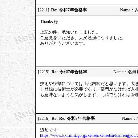
Re: 令和7年合格率
[2211]
Name：みっ
Thanks 様
上記の件、承知いたしました。
ご意見をいただき、大変勉強になりました。
ありがとうございます。
Re: 令和7年合格率
[2215]
Name：名無しの
技術や役割については上記内容だと思います。大
ト登録に技術士が必要であり、部門がなければ入
も意味ないような気がします。元請でなければ管
Re: Re: 令和7年合格率
[2216]
Name：名
追加です
https://www.kkr.mlit.go.jp/kensei/kensetsu/kanrengyo