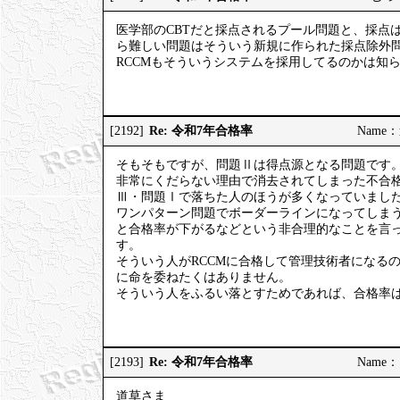
医学部のCBTだと採点されるプール問題と、採点
ら難しい問題はそういう新規に作られた採点除外
RCCMもそういうシステムを採用してるのかは知
Re: 令和7年合格率
[2192]
Name：道
そもそもですが、問題Ⅱは得点源となる問題です
非常にくだらない理由で消去されてしまった不合格
Ⅲ・問題Ⅰで落ちた人のほうが多くなっていまし
ワンパターン問題でボーダーラインになってしま
と合格率が下がるなどという非合理的なことを言
す。
そういう人がRCCMに合格して管理技術者になる
に命を委ねたくはありません。
そういう人をふるい落とすためであれば、合格率
Re: 令和7年合格率
[2193]
Name：ご
道草さま