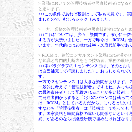
> 業務においての管理技術者や照査技術者になる
と思います。
↑↑↑この条件であれば役割として私も同意です。
ましたので、むしろシックリ来ました。
> 一方、業務の管理技術者や照査技術者になるた
↑↑↑これについては、少々、疑問です。確かに十
する方が大勢いました。一方で昨今は「RCCM」
います。年代的には20歳代後半～30歳代前半であ
> RCCMは、建設コンサルタント業務にのみ活
な知識と専門的判断力をもつ技術者。業務の最終
↑↑↑本パラグラフの１センテンス目は、そのとお
は自己補完して拝読しました）。おっしゃられて
す。
一方で２センテンス目は大きな疑問があります。
一般的に考えて「管理技術者」ですよね。みっち様
の最終責任者として配置されることが多い技術士
て発注者側からすると「QCDのバランスは執って
は「RCCM」としているんだから」になると思い
すなわち「管理技術者」は「技術士」であっても「
す。国家資格と民間資格の違いも関係ないという
異」があるのならば継続研鑽で埋めなければなり