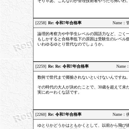
そりゃあ、こんなのが管理技術者やったら怖いわ
Re: 令和7年合格率
[2258]
Name：管理
論理的考察力や中学生レベルの国語力など、ごく
もしかすると合格率低下の原因は受験生のレベル
いわゆるゆとり世代なのでしょうか。
Re: Re: 令和7年合格率
[2259]
Name：
数例で世代まで揶揄されないといけないんですね
その時代の大人が決めたことで、30歳を超えて未
実にめーわくな話です。
Re: 令和7年合格率
[2260]
Name：傍観
ゆとりかどうかはともかくとして、以前から飛び