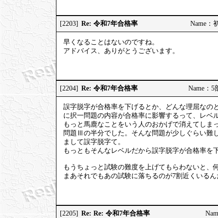
Re: 令和7年合格率
[2203]
Name：初砂
早くなることはないのですね。
アドバイス、ありがとうございます。
Re: 令和7年合格率
[2204]
Name：5部
誤字脱字が合格率を下げるとか、どんな理屈なの
に択一問題の内容が合格率に影響するって、レベ
もっと馬鹿なことをいう人のおかげで消えてしまっ
問題Ⅲの半分でした。そんな問題が少しぐらい難し
まして誤字脱字て。
もっともそんなレベルだから誤字脱字が合格率を
もうちょっと試験の難度を上げてもらわないと、何
まあそれでもあの試験に落ちるのが7割近くいる
Re: Re: 令和7年合格率
[2205]
Nam