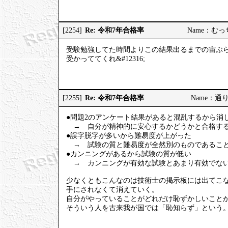
Re: 令和7年合格率
[2254]
Name：むっちり
受験勉強してた時間よりこの結果出るまでの宙ぶ
受かっててくれ&#12316;
Re: 令和7年合格率
[2255]
Name：通りす
●問題2のアンケート結果があると混乱するから消
→ 自分が精神的に安心するかどうかと合格する
●誤字脱字が多いから難易度が上がった
→ 試験の質と難易度が全然別のものであること
●カンニングがあるから試験の質が低い
→ カンニングが有効な試験とあまり有効でない
少なくともこんなのは技術士の掲示板には出てこ
手にされなくて消えていく。
自分がやっていることがどれだけ恥ずかしいこと
そういう人を古来我が国では「恥知らず」という