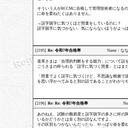
そういう人がRCCMに合格して管理技術者になる
に命を委ねたくはありません。
→誤字脱字に気づくほど照査をしているのに？
誤字脱字に気づかない、気にならないほうがよっ
Re: 令和7年合格率
[2195]
Name：ななし
道草さまは「合理的判断をする能力」について話
ごうさまの仰られる「誤字に気づく照査」とはま
「照査でよく誤字に気づくけど、不思議な根拠で
を思い浮かべてみると別の話であることがわかり
Re: Re: 令和7年合格率
[2196]
Na
あのねえ、試験の難易度と誤字脱字の多さに何の
いるかどうかとは全く別の話なんですよ。
その区別もつかないんだったら、やっぱり命を委