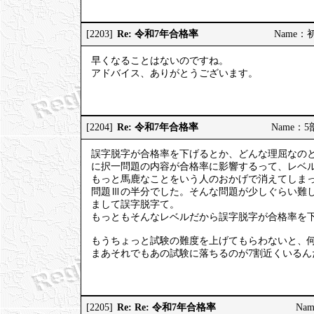
Re: 令和7年合格率
[2203]
Name：初砂
早くなることはないのですね。
アドバイス、ありがとうございます。
Re: 令和7年合格率
[2204]
Name：5部
誤字脱字が合格率を下げるとか、どんな理屈なの
に択一問題の内容が合格率に影響するって、レベ
もっと馬鹿なことをいう人のおかげで消えてしまっ
問題Ⅲの半分でした。そんな問題が少しぐらい難し
まして誤字脱字て。
もっともそんなレベルだから誤字脱字が合格率を
もうちょっと試験の難度を上げてもらわないと、何
まあそれでもあの試験に落ちるのが7割近くいる
Re: Re: 令和7年合格率
[2205]
Nam