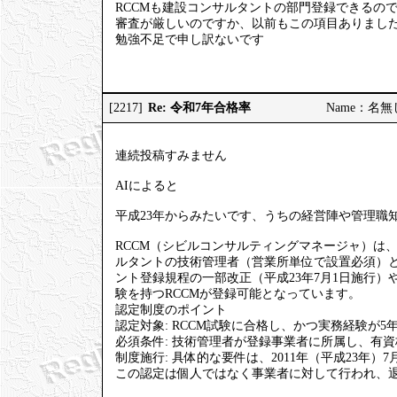
RCCMも建設コンサルタントの部門登録できるの
審査が厳しいのですか、以前もこの項目ありまし
勉強不足で申し訳ないです
Re: 令和7年合格率
[2217]
Name：名無しの
連続投稿すみません
AIによると
平成23年からみたいです、うちの経営陣や管理職知
RCCM（シビルコンサルティングマネージャ）は
ルタントの技術管理者（営業所単位で設置必須）
ント登録規程の一部改正（平成23年7月1日施行）や、
験を持つRCCMが登録可能となっています。
認定制度のポイント
認定対象: RCCM試験に合格し、かつ実務経験が5
必須条件: 技術管理者が登録事業者に所属し、有
制度施行: 具体的な要件は、2011年（平成23年
この認定は個人ではなく事業者に対して行われ、