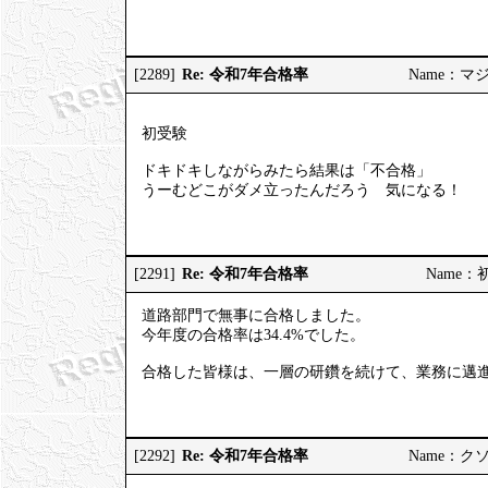
Re: 令和7年合格率
[2289]
Name：マジヤ
初受験
ドキドキしながらみたら結果は「不合格」
うーむどこがダメ立ったんだろう 気になる！
Re: 令和7年合格率
[2291]
Name：初挑
道路部門で無事に合格しました。
今年度の合格率は34.4%でした。
合格した皆様は、一層の研鑽を続けて、業務に邁
Re: 令和7年合格率
[2292]
Name：クソソ