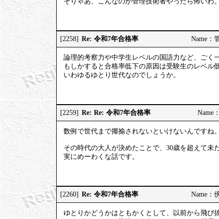
そりゃあ、こんなのが管理技術者やったら怖いわ
Re: 令和7年合格率
[2258]
Name：管理
論理的考察力や中学生レベルの国語力など、ごく
もしかすると合格率低下の原因は受験生のレベル
いわゆるゆとり世代なのでしょうか。
Re: Re: 令和7年合格率
[2259]
Name：
数例で世代まで揶揄されないといけないんですね
その時代の大人が決めたことで、30歳を超えて未
実にめーわくな話です。
Re: 令和7年合格率
[2260]
Name：傍観
ゆとりかどうかはともかくとして、以前から飛び