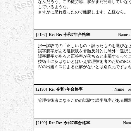
なんだろう、この徒労感。脳がまだ発達していな
しているような。
さすがに呆れ返ったので離脱します。左様なら。
Re: Re: 令和7年合格率
[2197]
Name：
択一試験での「正しいもの・誤ったものを選びな
誤字脱字がある選択肢を脊髄反射的に除外・選択
誤字脱字があると正答率が落ちると主張するって
技術士に及ばないとはいえ管理技術者のためのRC
Ⅳの出題ミスによる正解がないとは別次元ですよ
Re: 令和7年合格率
[2198]
Name：みっ
管理技術者になるための試験で誤字脱字がある問
Re: Re: 令和7年合格率
[2199]
Nam