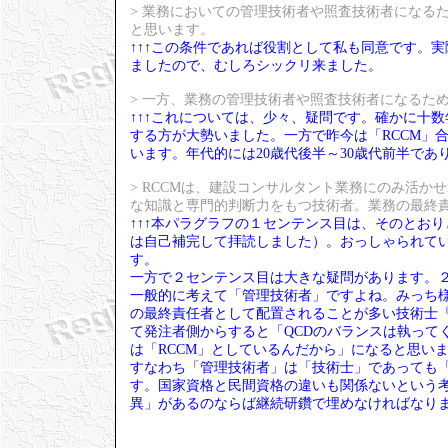
> 業務においての管理技術者や照査技術者になる
と思います。
↑↑↑この条件であれば役割として私も同意です。
ましたので、むしろシックリ来ました。
> 一方、業務の管理技術者や照査技術者になるた
↑↑↑これについては、少々、疑問です。確かに十
する方が大勢いました。一方で昨今は「RCCM」
います。年代的には20歳代後半～30歳代前半であ
> RCCMは、建設コンサルタント業務にのみ活
な知識と専門的判断力をもつ技術者。業務の最終
↑↑↑本パラグラフの１センテンス目は、そのとお
は自己補完して拝読しました）。おっしゃられて
す。
一方で２センテンス目は大きな疑問があります。
一般的に考えて「管理技術者」ですよね。みっち様
の最終責任者として配置されることが多い技術士
て発注者側からすると「QCDのバランスは執って
は「RCCM」としているんだから」になると思い
すなわち「管理技術者」は「技術士」であっても「
す。国家資格と民間資格の違いも関係ないという
異」があるのならば継続研鑽で埋めなければなり