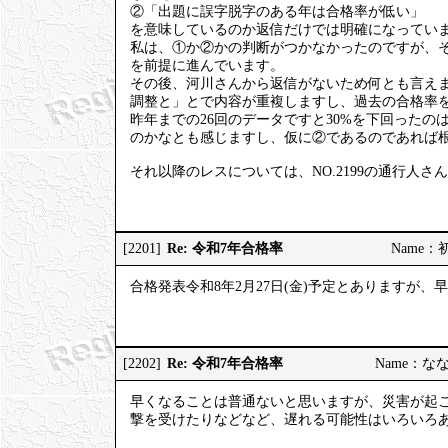
②「出題に誤字脱字のある年は合格率が低い」
を意味しているのか返信だけでは明確になってい
私は、①か②かの判断がつかなかったのですが、
を前提に進んでいます。
その後、河川さんから返信がないため何とも言え
調整と」とで内容が重複しますし、過去の合格率を
昨年までの26回のデータですと30%を下回った
のかなとも感じますし、仮に②であるのであれば
それ以降のレスについては、NO.2199の通行人
Re: 令和7年合格率
[2201]
Name：初砂
合格発表令和8年2月27日(金)予定とありますが
Re: 令和7年合格率
[2202]
Name：ななし
早くなることは普通ないと思いますが、災害が起
撃を受けたりなどなど、遅れる可能性はいろいろ