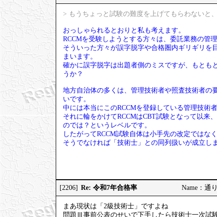
> もうちょっと試験の難度を上げてもらわないと、
おっしゃられるとおりと私も考えます。
RCCMを受験しようとする方々は、委託業務の管
そういった方々が誤字脱字や合格圏内ギリギリを
まいます。
確かに誤字脱字は出題者側のミスですが、もとも
うか？
地方自治体の多くは、管理技術者や照査技術者の要
いです。
中には本当にこのRCCMを登録している管理技術
それに輪をかけてRCCMはCBT試験となって以来
のでは？というレベルです。
したがってRCCM試験自体は小手先の改定ではな
そうでなければ「技術士」との同列扱いが成立し
Re: 令和7年合格率
[2206]
Name：通りす
まあ現状は「2級技術士」ですよね
問題Ⅲ事前公表のせいで下手したら技術士一次試