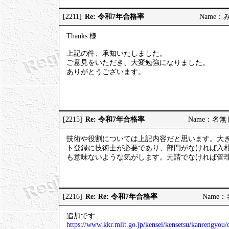
Re: 令和7年合格率
[2211]
Name：みっ
Thanks 様
上記の件、承知いたしました。
ご意見をいただき、大変勉強になりました。
ありがとうございます。
Re: 令和7年合格率
[2215]
Name：名無しの
技術や役割については上記内容だと思います。大
ト登録に技術士が必要であり、部門がなければ入
も意味ないような気がします。元請でなければ管
Re: Re: 令和7年合格率
[2216]
Name：名
追加です
https://www.kkr.mlit.go.jp/kensei/kensetsu/kanrengyo