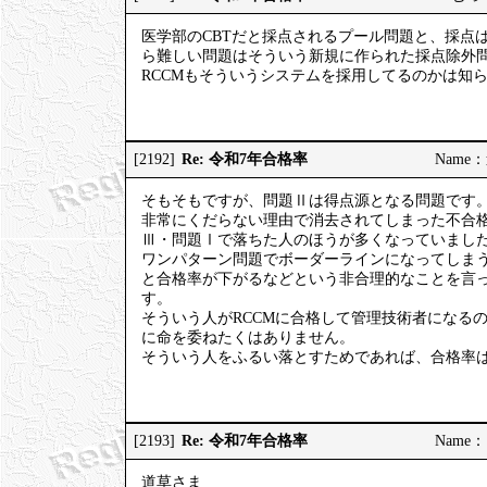
医学部のCBTだと採点されるプール問題と、採点
ら難しい問題はそういう新規に作られた採点除外
RCCMもそういうシステムを採用してるのかは知
Re: 令和7年合格率
[2192]
Name：道
そもそもですが、問題Ⅱは得点源となる問題です
非常にくだらない理由で消去されてしまった不合格
Ⅲ・問題Ⅰで落ちた人のほうが多くなっていまし
ワンパターン問題でボーダーラインになってしま
と合格率が下がるなどという非合理的なことを言
す。
そういう人がRCCMに合格して管理技術者になる
に命を委ねたくはありません。
そういう人をふるい落とすためであれば、合格率
Re: 令和7年合格率
[2193]
Name：ご
道草さま