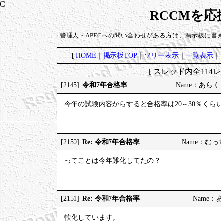
RCCMを
管理人・APECへの問い合わせがある方は、掲示板に書
[
HOME
｜
掲示板TOP
｜
ツリー表示
｜
一覧表示
｜
[ スレッド内全114レ
令和7年合格率
[2145]
Name：あらく 20
今年の試験内容からすると合格率は20～30％くら
Re: 令和7年合格率
[2150]
Name：むっちり
ってことは今年難化してたの？
Re: 令和7年合格率
[2151]
Name：あら
軟化しています。