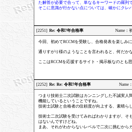
た解答が必要で合って、単なるキーワードの羅列
そこに意識が行かない点については、確かにクレ
Re: 令和7年合格率
[2251]
Name：初試
今回、初めてRCCMを受験し、合格発表を楽しみ
通りすがり様のようなことを言われると、何だか
ここはRCCMを応援するサイト・掲示板なのとも
Re: Re: 令和7年合格率
[2252]
Name：
つまり技術士二次試験はカンニングした不誠実人
機能しているということですね。
技術士試験と合格者の信頼度が向上する、素晴ら
技術士二次試験を受けてみればわかりますが、そ
はないんですけどね。
まあ、それがわからないレベルで二次に挑むから