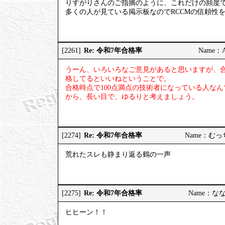
りすがりさんのご指摘のように、これだけの頻度
多くの人が見ている掲示板なのでRCCMの信頼性
Re: 令和7年合格率
[2261]
Name：AP
うーん、いろいろなご意見があると思いますが、
格してるといいねということで。
合格時点で100点満点の技術者になっている人な
から、長い目で、ゆるりと考えましょう。
Re: 令和7年合格率
[2274]
Name：むっちり
荒れたスレも静まり返る鶴の一声
Re: 令和7年合格率
[2275]
Name：ななし
ヒヒーン！！