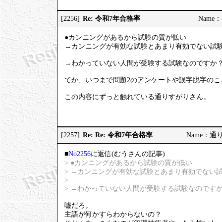
Re: 令和7年合格率
[2256]
Name：む
●カンニングがあるから試験の質が低い
→カンニングが有効な試験とあまり有効でない試
→わかっていない人間が受験する試験なのですか
てか、いつまで問題2のアンケートや誤字脱字のこ
この内容にずっと触れている通りすがりさん。
Re: Re: 令和7年合格率
[2257]
Name：通りす
■
No2256
に返信(むうさんの記事)
> ●カンニングがあるから試験の質が低い
> →カンニングが有効な試験とあまり有効でない
>
> →わかっていない人間が受験する試験なのです
嘘だろ。
主語が何かすらわからないの？