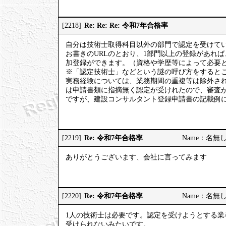
Re: Re: Re: 令和7年合格率
[2218]
自分は技術士取得科目以外の部門で認定を受けて
お書きのURLのとおり、1部門以上の登録があれ
加登録ができます。（資格や学歴等によって必要
※「認定技術士」などという謎の呼び方をするとこ
実務経験については、業務期間の重複等は除外さ
は申請書類に指摘無く認定が受けれたので、審査
ですが、建設コンサルタント登録申請書の記載例
Re: 令和7年合格率
[2219]
Name：名無しの権
ありがとうございます、会社に言ってみます
Re: 令和7年合格率
[2220]
Name：名無しの権
1人の技術士は必要です。認定を受けようとする業
受けられないみたいです。