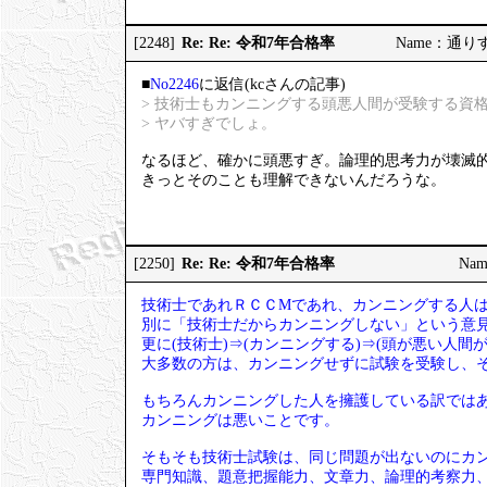
Re: Re: 令和7年合格率
[2248]
Name：通りすが
■
No2246
に返信(kcさんの記事)
> 技術士もカンニングする頭悪人間が受験する資
> ヤバすぎでしょ。
なるほど、確かに頭悪すぎ。論理的思考力が壊滅
きっとそのことも理解できないんだろうな。
Re: Re: 令和7年合格率
[2250]
Nam
技術士であれＲＣＣМであれ、カンニングする人
別に「技術士だからカンニングしない」という意
更に(技術士)⇒(カンニングする)⇒(頭が悪い人
大多数の方は、カンニングせずに試験を受験し、
もちろんカンニングした人を擁護している訳では
カンニングは悪いことです。
そもそも技術士試験は、同じ問題が出ないのにカ
専門知識、題意把握能力、文章力、論理的考察力