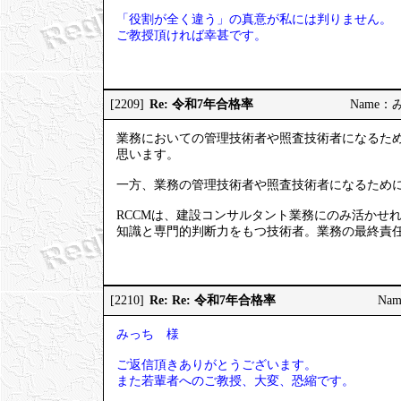
「役割が全く違う」の真意が私には判りません。
ご教授頂ければ幸甚です。
Re: 令和7年合格率
[2209]
Name：みっ
業務においての管理技術者や照査技術者になるため
思います。
一方、業務の管理技術者や照査技術者になるため
RCCMは、建設コンサルタント業務にのみ活かせ
知識と専門的判断力をもつ技術者。業務の最終責
Re: Re: 令和7年合格率
[2210]
Nam
みっち 様
ご返信頂きありがとうございます。
また若輩者へのご教授、大変、恐縮です。