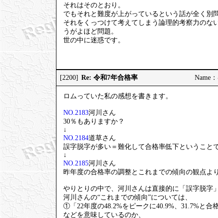
それはそのとおり。
でもそれと難度が上がっているという話が全く別
それをくっつけて考えてしまう論理的考察力のな
うがよほど問題。
世の中に迷惑です。
Re: 令和7年合格率
[2200]
Name：む
ロムっていた私の感想を書きます。
NO.2183
河川さん
30％もありますか？
↓
NO.2184
道草さん
誤字脱字が多い＝難化して合格率低下ということ
↓
NO.2185
河川さん
昨年度の合格率の調整とこれまでの傾向の観点よ
やりとりの中で、河川さんは直接的に「誤字脱字
河川さんの“これまでの傾向”については、
①「22年度の48.2%をピークに40.9%、31.7%
などを意味しているのか、