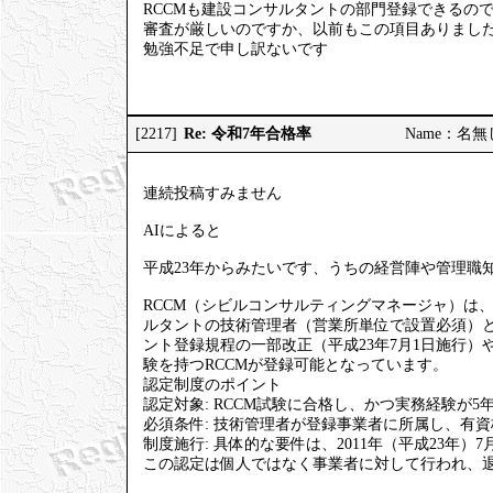
RCCMも建設コンサルタントの部門登録できるの
審査が厳しいのですか、以前もこの項目ありまし
勉強不足で申し訳ないです
Re: 令和7年合格率
[2217]
Name：名無しの
連続投稿すみません
AIによると
平成23年からみたいです、うちの経営陣や管理職知
RCCM（シビルコンサルティングマネージャ）は
ルタントの技術管理者（営業所単位で設置必須）
ント登録規程の一部改正（平成23年7月1日施行）や、
験を持つRCCMが登録可能となっています。
認定制度のポイント
認定対象: RCCM試験に合格し、かつ実務経験が5
必須条件: 技術管理者が登録事業者に所属し、有
制度施行: 具体的な要件は、2011年（平成23年
この認定は個人ではなく事業者に対して行われ、