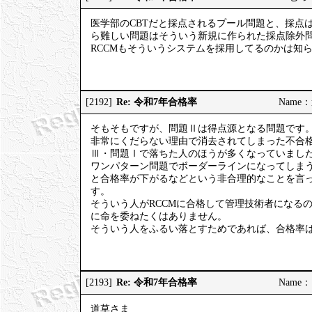
医学部のCBTだと採点されるプール問題と、採点
ら難しい問題はそういう新規に作られた採点除外
RCCMもそういうシステムを採用してるのかは知
Re: 令和7年合格率
[2192]
Name：道
そもそもですが、問題Ⅱは得点源となる問題です
非常にくだらない理由で消去されてしまった不合格
Ⅲ・問題Ⅰで落ちた人のほうが多くなっていまし
ワンパターン問題でボーダーラインになってしま
と合格率が下がるなどという非合理的なことを言
す。
そういう人がRCCMに合格して管理技術者になる
に命を委ねたくはありません。
そういう人をふるい落とすためであれば、合格率
Re: 令和7年合格率
[2193]
Name：ご
道草さま