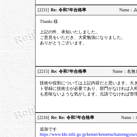
Re: 令和7年合格率
[2211]
Name：みっ
Thanks 様
上記の件、承知いたしました。
ご意見をいただき、大変勉強になりました。
ありがとうございます。
Re: 令和7年合格率
[2215]
Name：名無しの
技術や役割については上記内容だと思います。大
ト登録に技術士が必要であり、部門がなければ入
も意味ないような気がします。元請でなければ管
Re: Re: 令和7年合格率
[2216]
Name：名
追加です
https://www.kkr.mlit.go.jp/kensei/kensetsu/kanrengyo