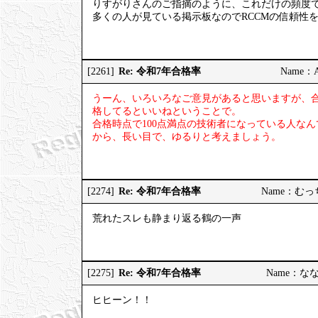
りすがりさんのご指摘のように、これだけの頻度
多くの人が見ている掲示板なのでRCCMの信頼性
Re: 令和7年合格率
[2261]
Name：AP
うーん、いろいろなご意見があると思いますが、
格してるといいねということで。
合格時点で100点満点の技術者になっている人な
から、長い目で、ゆるりと考えましょう。
Re: 令和7年合格率
[2274]
Name：むっちり
荒れたスレも静まり返る鶴の一声
Re: 令和7年合格率
[2275]
Name：ななし
ヒヒーン！！