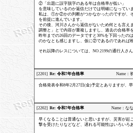
②「出題に誤字脱字のある年は合格率が低い」
を意味しているのか返信だけでは明確になってい
私は、①か②かの判断がつかなかったのですが、
を前提に進んでいます。
その後、河川さんから返信がないため何とも言え
調整と」とで内容が重複しますし、過去の合格率を
昨年までの26回のデータですと30%を下回った
のかなとも感じますし、仮に②であるのであれば
それ以降のレスについては、NO.2199の通行人
Re: 令和7年合格率
[2201]
Name：初砂
合格発表令和8年2月27日(金)予定とありますが
Re: 令和7年合格率
[2202]
Name：ななし
早くなることは普通ないと思いますが、災害が起
撃を受けたりなどなど、遅れる可能性はいろいろ