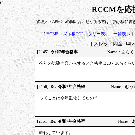
RCCMを
管理人・APECへの問い合わせがある方は、掲示板に書
[
HOME
｜
掲示板TOP
｜
ツリー表示
｜
一覧表示
｜
[ スレッド内全114レ
令和7年合格率
[2145]
Name：あらく 20
今年の試験内容からすると合格率は20～30％くら
Re: 令和7年合格率
[2150]
Name：むっちり
ってことは今年難化してたの？
Re: 令和7年合格率
[2151]
Name：あら
軟化しています。