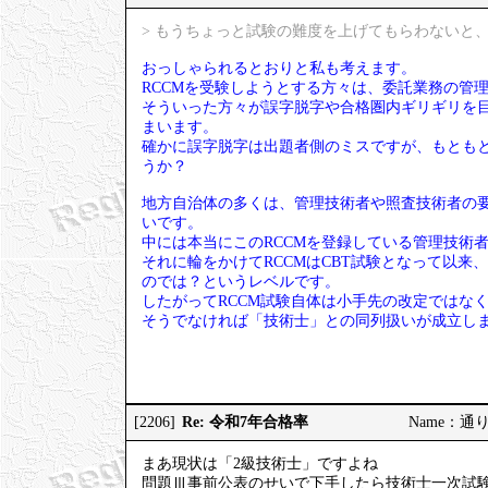
> もうちょっと試験の難度を上げてもらわないと、
おっしゃられるとおりと私も考えます。
RCCMを受験しようとする方々は、委託業務の管
そういった方々が誤字脱字や合格圏内ギリギリを
まいます。
確かに誤字脱字は出題者側のミスですが、もとも
うか？
地方自治体の多くは、管理技術者や照査技術者の要
いです。
中には本当にこのRCCMを登録している管理技術
それに輪をかけてRCCMはCBT試験となって以来
のでは？というレベルです。
したがってRCCM試験自体は小手先の改定ではな
そうでなければ「技術士」との同列扱いが成立し
Re: 令和7年合格率
[2206]
Name：通りす
まあ現状は「2級技術士」ですよね
問題Ⅲ事前公表のせいで下手したら技術士一次試