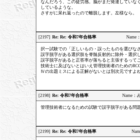
なんだろう、この徒労感。脳がまだ発達していな
しているような。
さすがに呆れ返ったので離脱します。左様なら。
Re: Re: 令和7年合格率
[2197]
Name：
択一試験での「正しいもの・誤ったものを選びな
誤字脱字がある選択肢を脊髄反射的に除外・選択
誤字脱字があると正答率が落ちると主張するって
技術士に及ばないとはいえ管理技術者のためのRC
Ⅳの出題ミスによる正解がないとは別次元ですよ
Re: 令和7年合格率
[2198]
Name：みっ
管理技術者になるための試験で誤字脱字がある問
Re: Re: 令和7年合格率
[2199]
Nam