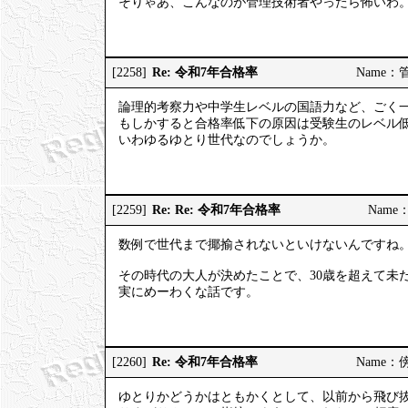
そりゃあ、こんなのが管理技術者やったら怖いわ
Re: 令和7年合格率
[2258]
Name：管理
論理的考察力や中学生レベルの国語力など、ごく
もしかすると合格率低下の原因は受験生のレベル
いわゆるゆとり世代なのでしょうか。
Re: Re: 令和7年合格率
[2259]
Name：
数例で世代まで揶揄されないといけないんですね
その時代の大人が決めたことで、30歳を超えて未
実にめーわくな話です。
Re: 令和7年合格率
[2260]
Name：傍観
ゆとりかどうかはともかくとして、以前から飛び