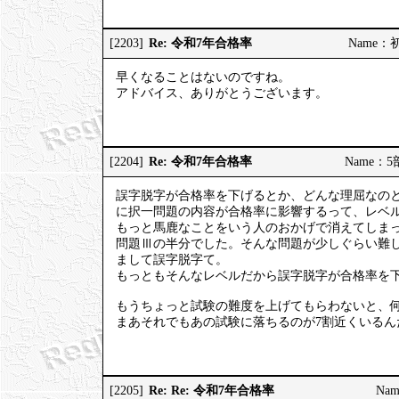
Re: 令和7年合格率
[2203]
Name：初砂
早くなることはないのですね。
アドバイス、ありがとうございます。
Re: 令和7年合格率
[2204]
Name：5部
誤字脱字が合格率を下げるとか、どんな理屈なの
に択一問題の内容が合格率に影響するって、レベ
もっと馬鹿なことをいう人のおかげで消えてしまっ
問題Ⅲの半分でした。そんな問題が少しぐらい難し
まして誤字脱字て。
もっともそんなレベルだから誤字脱字が合格率を
もうちょっと試験の難度を上げてもらわないと、何
まあそれでもあの試験に落ちるのが7割近くいる
Re: Re: 令和7年合格率
[2205]
Nam