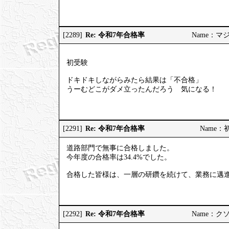
Re: 令和7年合格率
[2289]
Name：マジヤ
初受験
ドキドキしながらみたら結果は「不合格」
うーむどこがダメ立ったんだろう 気になる！
Re: 令和7年合格率
[2291]
Name：初挑
道路部門で無事に合格しました。
今年度の合格率は34.4%でした。
合格した皆様は、一層の研鑽を続けて、業務に邁
Re: 令和7年合格率
[2292]
Name：クソソ