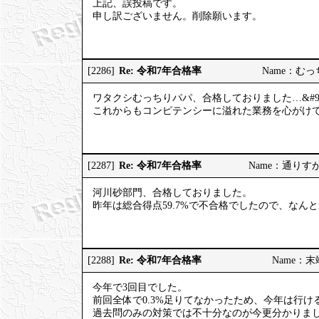
上記、誤投稿です。
申し訳ございません。削除願います。
Re: 令和7年合格率
[2286]
Name：むっちり
ワタクシむっちりパパ、合格しておりました…&#98
これからもコンピテンシーに溢れた業務を心がけてまい
Re: 令和7年合格率
[2287]
Name：通りすがりの
河川砂部門、合格しておりました。
昨年は総合得点59.7%で不合格でしたので、なん
Re: 令和7年合格率
[2288]
Name：末端社
今年で3回目でした。
前回全体で0.3%足りてなかったため、今年は行
過去問のみの対策では不十分なのが今更分かりま