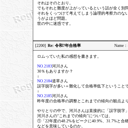
それはそのとおり。
でもそれと難度が上がっているという話が全く別
それをくっつけて考えてしまう論理的考察力のな
うがよほど問題。
世の中に迷惑です。
Re: 令和7年合格率
[2200]
Name：む
ロムっていた私の感想を書きます。
NO.2183
河川さん
30％もありますか？
↓
NO.2184
道草さん
誤字脱字が多い＝難化して合格率低下ということ
↓
NO.2185
河川さん
昨年度の合格率の調整とこれまでの傾向の観点よ
やりとりの中で、河川さんは直接的に「誤字脱字
河川さんの“これまでの傾向”については、
①「22年度の48.2%をピークに40.9%、31.7%
などを意味しているのか、