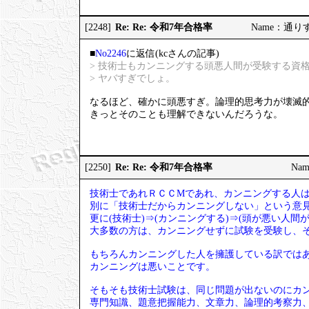
Re: Re: 令和7年合格率
[2248]
Name：通りすが
■
No2246
に返信(kcさんの記事)
> 技術士もカンニングする頭悪人間が受験する資
> ヤバすぎでしょ。
なるほど、確かに頭悪すぎ。論理的思考力が壊滅
きっとそのことも理解できないんだろうな。
Re: Re: 令和7年合格率
[2250]
Nam
技術士であれＲＣＣМであれ、カンニングする人
別に「技術士だからカンニングしない」という意
更に(技術士)⇒(カンニングする)⇒(頭が悪い人
大多数の方は、カンニングせずに試験を受験し、
もちろんカンニングした人を擁護している訳では
カンニングは悪いことです。
そもそも技術士試験は、同じ問題が出ないのにカ
専門知識、題意把握能力、文章力、論理的考察力