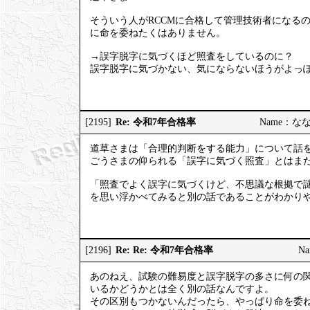
そういう人がRCCMに合格して管理技術者になる
に命を委ねたくはありません。
→誤字脱字に気づくほど照査をしているのに？
誤字脱字に気づかない、気にならないほうがよっ
Re: 令和7年合格率
[2195]
Name：ななし
道草さまは「合理的判断をする能力」について話
ごうさまの仰られる「誤字に気づく照査」とはま
「照査でよく誤字に気づくけど、不思議な根拠で
を思い浮かべてみると別の話であることがわかり
Re: Re: 令和7年合格率
[2196]
Na
あのねえ、試験の難易度と誤字脱字の多さに何の
いるかどうかとは全く別の話なんですよ。
その区別もつかないんだったら、やっぱり命を委