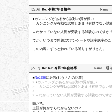
Re: 令和7年合格率
[2256]
Name：む
●カンニングがあるから試験の質が低い
→カンニングが有効な試験とあまり有効でない試
→わかっていない人間が受験する試験なのですか
てか、いつまで問題2のアンケートや誤字脱字のこ
この内容にずっと触れている通りすがりさん。
Re: Re: 令和7年合格率
[2257]
Name：通りす
■
No2256
に返信(むうさんの記事)
> ●カンニングがあるから試験の質が低い
> →カンニングが有効な試験とあまり有効でない
>
> →わかっていない人間が受験する試験なのです
嘘だろ。
主語が何かすらわからないの？