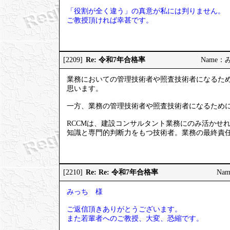
「役割が全く違う」の真意が私には判りません。
ご教授頂ければ幸甚です。
Re: 令和7年合格率
[2209]
Name：みっ
業務においての管理技術者や照査技術者になるため
思います。
一方、業務の管理技術者や照査技術者になるため
RCCMは、建設コンサルタント業務にのみ活かせ
知識と専門的判断力をもつ技術者。業務の最終責
Re: Re: 令和7年合格率
[2210]
Nam
みっち 様
ご返信頂きありがとうございます。
また若輩者へのご教授、大変、恐縮です。