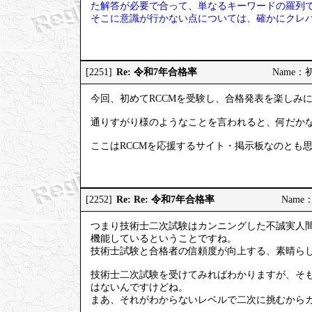
た解答が必要で合って、単なるキーワードの羅列
そこに意識が行かない点については、確かにクレ
Re: 令和7年合格率
[2251]
Name：初試
今回、初めてRCCMを受験し、合格発表を楽しみ
通りすがり様のようなことを言われると、何だか
ここはRCCMを応援するサイト・掲示板なのとも
Re: Re: 令和7年合格率
[2252]
Name：
つまり技術士二次試験はカンニングした不誠実人
機能しているということですね。
技術士試験と合格者の信頼度が向上する、素晴ら
技術士二次試験を受けてみればわかりますが、そ
はないんですけどね。
まあ、それがわからないレベルで二次に挑むから