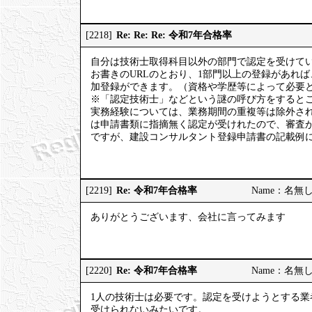
Re: Re: Re: 令和7年合格率
[2218]
自分は技術士取得科目以外の部門で認定を受けて
お書きのURLのとおり、1部門以上の登録があれ
加登録ができます。（資格や学歴等によって必要
※「認定技術士」などという謎の呼び方をするとこ
実務経験については、業務期間の重複等は除外さ
は申請書類に指摘無く認定が受けれたので、審査
ですが、建設コンサルタント登録申請書の記載例
Re: 令和7年合格率
[2219]
Name：名無しの権
ありがとうございます、会社に言ってみます
Re: 令和7年合格率
[2220]
Name：名無しの権
1人の技術士は必要です。認定を受けようとする業
受けられないみたいです。