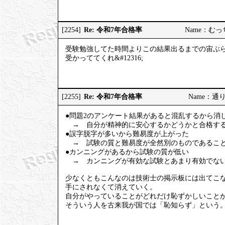
Re: 令和7年合格率
[2254]
Name：むっちり
受験勉強してた時間よりこの結果出るまでの宙ぶ
受かっててくれ&#12316;
Re: 令和7年合格率
[2255]
Name：通りす
●問題2のアンケート結果があると混乱するから消
→ 自分が精神的に安心するかどうかと合格する
●誤字脱字が多いから難易度が上がった
→ 試験の質と難易度が全然別のものであること
●カンニングがあるから試験の質が低い
→ カンニングが有効な試験とあまり有効でない
少なくともこんなのは技術士の掲示板には出てこ
手にされなくて消えていく。
自分がやっていることがどれだけ恥ずかしいこと
そういう人を古来我が国では「恥知らず」という