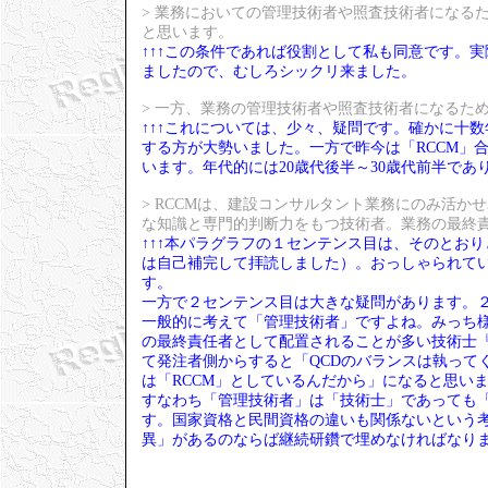
> 業務においての管理技術者や照査技術者になる
と思います。
↑↑↑この条件であれば役割として私も同意です。
ましたので、むしろシックリ来ました。
> 一方、業務の管理技術者や照査技術者になるた
↑↑↑これについては、少々、疑問です。確かに十
する方が大勢いました。一方で昨今は「RCCM」
います。年代的には20歳代後半～30歳代前半であ
> RCCMは、建設コンサルタント業務にのみ活
な知識と専門的判断力をもつ技術者。業務の最終
↑↑↑本パラグラフの１センテンス目は、そのとお
は自己補完して拝読しました）。おっしゃられて
す。
一方で２センテンス目は大きな疑問があります。
一般的に考えて「管理技術者」ですよね。みっち様
の最終責任者として配置されることが多い技術士
て発注者側からすると「QCDのバランスは執って
は「RCCM」としているんだから」になると思い
すなわち「管理技術者」は「技術士」であっても「
す。国家資格と民間資格の違いも関係ないという
異」があるのならば継続研鑽で埋めなければなり