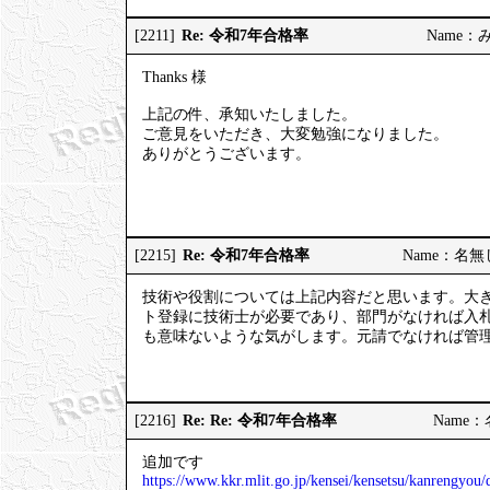
Re: 令和7年合格率
[2211]
Name：みっ
Thanks 様
上記の件、承知いたしました。
ご意見をいただき、大変勉強になりました。
ありがとうございます。
Re: 令和7年合格率
[2215]
Name：名無しの
技術や役割については上記内容だと思います。大
ト登録に技術士が必要であり、部門がなければ入
も意味ないような気がします。元請でなければ管
Re: Re: 令和7年合格率
[2216]
Name：名
追加です
https://www.kkr.mlit.go.jp/kensei/kensetsu/kanrengyo