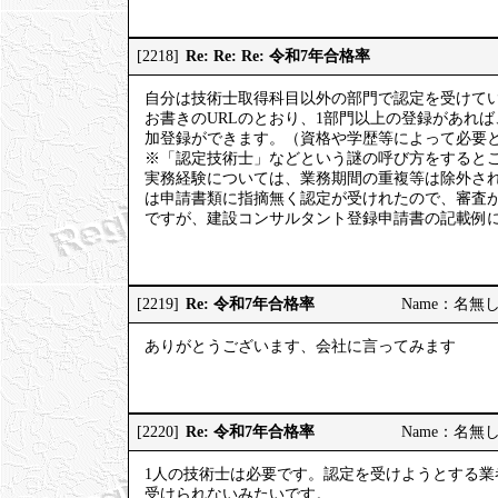
Re: Re: Re: 令和7年合格率
[2218]
自分は技術士取得科目以外の部門で認定を受けて
お書きのURLのとおり、1部門以上の登録があれ
加登録ができます。（資格や学歴等によって必要
※「認定技術士」などという謎の呼び方をするとこ
実務経験については、業務期間の重複等は除外さ
は申請書類に指摘無く認定が受けれたので、審査
ですが、建設コンサルタント登録申請書の記載例
Re: 令和7年合格率
[2219]
Name：名無しの権
ありがとうございます、会社に言ってみます
Re: 令和7年合格率
[2220]
Name：名無しの権
1人の技術士は必要です。認定を受けようとする業
受けられないみたいです。