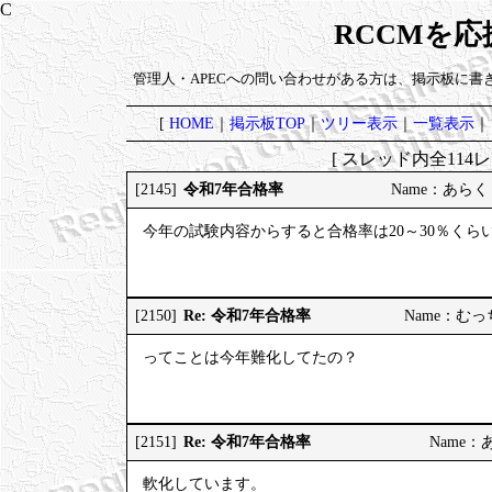
RCCMを
管理人・APECへの問い合わせがある方は、掲示板に書
[
HOME
｜
掲示板TOP
｜
ツリー表示
｜
一覧表示
｜
[ スレッド内全114レ
令和7年合格率
[2145]
Name：あらく 20
今年の試験内容からすると合格率は20～30％くら
Re: 令和7年合格率
[2150]
Name：むっちり
ってことは今年難化してたの？
Re: 令和7年合格率
[2151]
Name：あら
軟化しています。