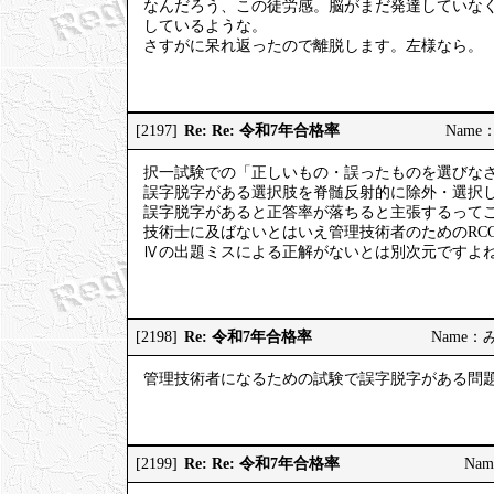
なんだろう、この徒労感。脳がまだ発達していな
しているような。
さすがに呆れ返ったので離脱します。左様なら。
Re: Re: 令和7年合格率
[2197]
Name：
択一試験での「正しいもの・誤ったものを選びな
誤字脱字がある選択肢を脊髄反射的に除外・選択
誤字脱字があると正答率が落ちると主張するって
技術士に及ばないとはいえ管理技術者のためのRC
Ⅳの出題ミスによる正解がないとは別次元ですよ
Re: 令和7年合格率
[2198]
Name：みっ
管理技術者になるための試験で誤字脱字がある問
Re: Re: 令和7年合格率
[2199]
Nam