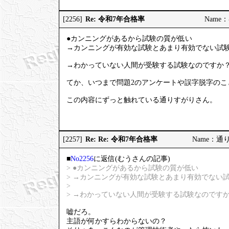
Re: 令和7年合格率
[2256]
Name：む
●カンニングがあるから試験の質が低い
→カンニングが有効な試験とあまり有効でない試
→わかっていない人間が受験する試験なのですか
てか、いつまで問題2のアンケートや誤字脱字のこ
この内容にずっと触れている通りすがりさん。
Re: Re: 令和7年合格率
[2257]
Name：通りす
■
No2256
に返信(むうさんの記事)
> ●カンニングがあるから試験の質が低い
> →カンニングが有効な試験とあまり有効でない
>
> →わかっていない人間が受験する試験なのです
嘘だろ。
主語が何かすらわからないの？