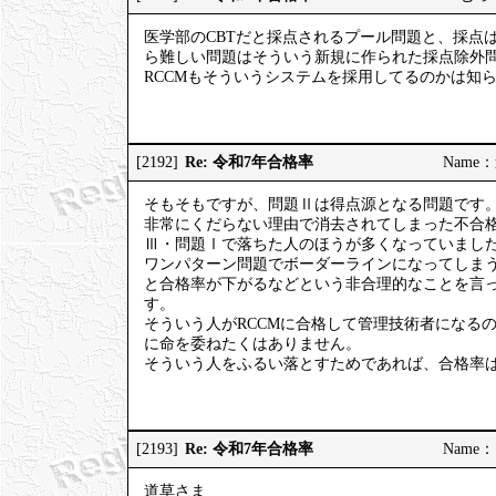
医学部のCBTだと採点されるプール問題と、採点
ら難しい問題はそういう新規に作られた採点除外
RCCMもそういうシステムを採用してるのかは知
Re: 令和7年合格率
[2192]
Name：道
そもそもですが、問題Ⅱは得点源となる問題です
非常にくだらない理由で消去されてしまった不合格
Ⅲ・問題Ⅰで落ちた人のほうが多くなっていまし
ワンパターン問題でボーダーラインになってしま
と合格率が下がるなどという非合理的なことを言
す。
そういう人がRCCMに合格して管理技術者になる
に命を委ねたくはありません。
そういう人をふるい落とすためであれば、合格率
Re: 令和7年合格率
[2193]
Name：ご
道草さま