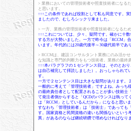
> 業務においての管理技術者や照査技術者になる
と思います。
↑↑↑この条件であれば役割として私も同意です。
ましたので、むしろシックリ来ました。
> 一方、業務の管理技術者や照査技術者になるた
↑↑↑これについては、少々、疑問です。確かに十
する方が大勢いました。一方で昨今は「RCCM」
います。年代的には20歳代後半～30歳代前半であ
> RCCMは、建設コンサルタント業務にのみ活
な知識と専門的判断力をもつ技術者。業務の最終
↑↑↑本パラグラフの１センテンス目は、そのとお
は自己補完して拝読しました）。おっしゃられて
す。
一方で２センテンス目は大きな疑問があります。
一般的に考えて「管理技術者」ですよね。みっち様
の最終責任者として配置されることが多い技術士
て発注者側からすると「QCDのバランスは執って
は「RCCM」としているんだから」になると思い
すなわち「管理技術者」は「技術士」であっても「
す。国家資格と民間資格の違いも関係ないという
異」があるのならば継続研鑽で埋めなければなり