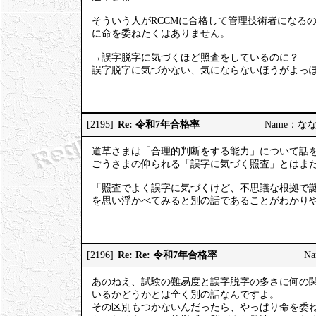
そういう人がRCCMに合格して管理技術者になる
に命を委ねたくはありません。
→誤字脱字に気づくほど照査をしているのに？
誤字脱字に気づかない、気にならないほうがよっ
Re: 令和7年合格率
[2195]
Name：ななし
道草さまは「合理的判断をする能力」について話
ごうさまの仰られる「誤字に気づく照査」とはま
「照査でよく誤字に気づくけど、不思議な根拠で
を思い浮かべてみると別の話であることがわかり
Re: Re: 令和7年合格率
[2196]
Na
あのねえ、試験の難易度と誤字脱字の多さに何の
いるかどうかとは全く別の話なんですよ。
その区別もつかないんだったら、やっぱり命を委