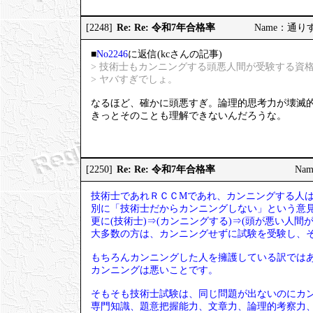
Re: Re: 令和7年合格率
[2248]
Name：通りすが
■
No2246
に返信(kcさんの記事)
> 技術士もカンニングする頭悪人間が受験する資
> ヤバすぎでしょ。
なるほど、確かに頭悪すぎ。論理的思考力が壊滅
きっとそのことも理解できないんだろうな。
Re: Re: 令和7年合格率
[2250]
Nam
技術士であれＲＣＣМであれ、カンニングする人
別に「技術士だからカンニングしない」という意
更に(技術士)⇒(カンニングする)⇒(頭が悪い人
大多数の方は、カンニングせずに試験を受験し、
もちろんカンニングした人を擁護している訳では
カンニングは悪いことです。
そもそも技術士試験は、同じ問題が出ないのにカ
専門知識、題意把握能力、文章力、論理的考察力