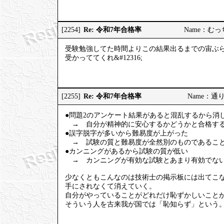
Re: 令和7年合格率
[2254]
Name：むっちり
受験勉強してた時間よりこの結果出るまでの宙ぶ
受かっててくれ&#12316;
Re: 令和7年合格率
[2255]
Name：通りす
●問題2のアンケート結果があると混乱するから消
→ 自分が精神的に安心するかどうかと合格する
●誤字脱字が多いから難易度が上がった
→ 試験の質と難易度が全然別のものであること
●カンニングがあるから試験の質が低い
→ カンニングが有効な試験とあまり有効でない
少なくともこんなのは技術士の掲示板には出てこ
手にされなくて消えていく。
自分がやっていることがどれだけ恥ずかしいこと
そういう人を古来我が国では「恥知らず」という