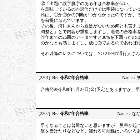
②「出題に誤字脱字のある年は合格率が低い」
を意味しているのか返信だけでは明確になってい
私は、①か②かの判断がつかなかったのですが、
を前提に進んでいます。
その後、河川さんから返信がないため何とも言え
調整と」とで内容が重複しますし、過去の合格率を
昨年までの26回のデータですと30%を下回った
のかなとも感じますし、仮に②であるのであれば
それ以降のレスについては、NO.2199の通行人
Re: 令和7年合格率
[2201]
Name：初砂
合格発表令和8年2月27日(金)予定とありますが
Re: 令和7年合格率
[2202]
Name：ななし
早くなることは普通ないと思いますが、災害が起
撃を受けたりなどなど、遅れる可能性はいろいろ