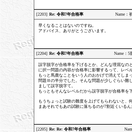
Re: 令和7年合格率
[2203]
Name：初砂
早くなることはないのですね。
アドバイス、ありがとうございます。
Re: 令和7年合格率
[2204]
Name：5部
誤字脱字が合格率を下げるとか、どんな理屈なの
に択一問題の内容が合格率に影響するって、レベ
もっと馬鹿なことをいう人のおかげで消えてしまっ
問題Ⅲの半分でした。そんな問題が少しぐらい難し
まして誤字脱字て。
もっともそんなレベルだから誤字脱字が合格率を
もうちょっと試験の難度を上げてもらわないと、何
まあそれでもあの試験に落ちるのが7割近くいる
Re: Re: 令和7年合格率
[2205]
Nam