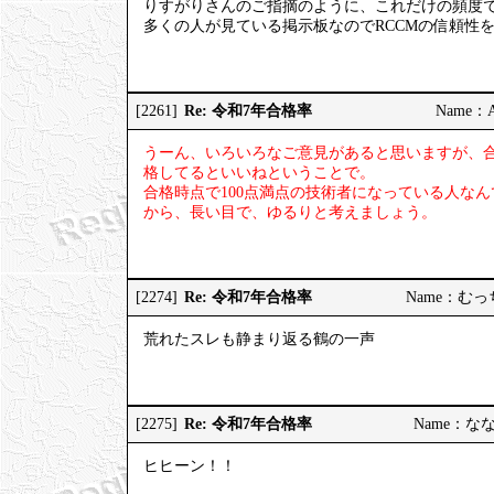
りすがりさんのご指摘のように、これだけの頻度
多くの人が見ている掲示板なのでRCCMの信頼性
Re: 令和7年合格率
[2261]
Name：AP
うーん、いろいろなご意見があると思いますが、
格してるといいねということで。
合格時点で100点満点の技術者になっている人な
から、長い目で、ゆるりと考えましょう。
Re: 令和7年合格率
[2274]
Name：むっちり
荒れたスレも静まり返る鶴の一声
Re: 令和7年合格率
[2275]
Name：ななし
ヒヒーン！！