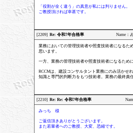
「役割が全く違う」の真意が私には判りません。
ご教授頂ければ幸甚です。
Re: 令和7年合格率
[2209]
Name：みっ
業務においての管理技術者や照査技術者になるため
思います。
一方、業務の管理技術者や照査技術者になるため
RCCMは、建設コンサルタント業務にのみ活かせ
知識と専門的判断力をもつ技術者。業務の最終責
Re: Re: 令和7年合格率
[2210]
Nam
みっち 様
ご返信頂きありがとうございます。
また若輩者へのご教授、大変、恐縮です。