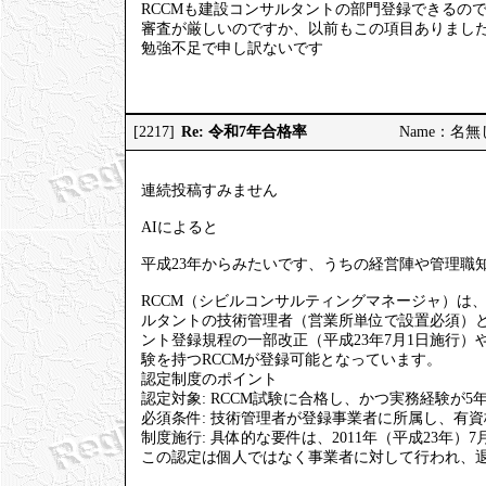
RCCMも建設コンサルタントの部門登録できるの
審査が厳しいのですか、以前もこの項目ありまし
勉強不足で申し訳ないです
Re: 令和7年合格率
[2217]
Name：名無しの
連続投稿すみません
AIによると
平成23年からみたいです、うちの経営陣や管理職知
RCCM（シビルコンサルティングマネージャ）は
ルタントの技術管理者（営業所単位で設置必須）
ント登録規程の一部改正（平成23年7月1日施行）や、
験を持つRCCMが登録可能となっています。
認定制度のポイント
認定対象: RCCM試験に合格し、かつ実務経験が5
必須条件: 技術管理者が登録事業者に所属し、有
制度施行: 具体的な要件は、2011年（平成23年
この認定は個人ではなく事業者に対して行われ、