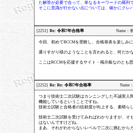
た解答が必要で合って、単なるキーワードの羅列
そこに意識が行かない点については、確かにクレ
Re: 令和7年合格率
[2251]
Name：初試
今回、初めてRCCMを受験し、合格発表を楽しみ
通りすがり様のようなことを言われると、何だか
ここはRCCMを応援するサイト・掲示板なのとも
Re: Re: 令和7年合格率
[2252]
Name：
つまり技術士二次試験はカンニングした不誠実人
機能しているということですね。
技術士試験と合格者の信頼度が向上する、素晴ら
技術士二次試験を受けてみればわかりますが、そ
はないんですけどね。
まあ、それがわからないレベルで二次に挑むから