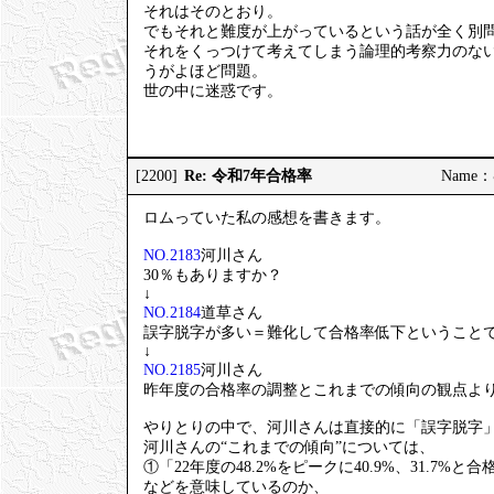
それはそのとおり。
でもそれと難度が上がっているという話が全く別
それをくっつけて考えてしまう論理的考察力のな
うがよほど問題。
世の中に迷惑です。
Re: 令和7年合格率
[2200]
Name：む
ロムっていた私の感想を書きます。
NO.2183
河川さん
30％もありますか？
↓
NO.2184
道草さん
誤字脱字が多い＝難化して合格率低下ということ
↓
NO.2185
河川さん
昨年度の合格率の調整とこれまでの傾向の観点よ
やりとりの中で、河川さんは直接的に「誤字脱字
河川さんの“これまでの傾向”については、
①「22年度の48.2%をピークに40.9%、31.7%
などを意味しているのか、