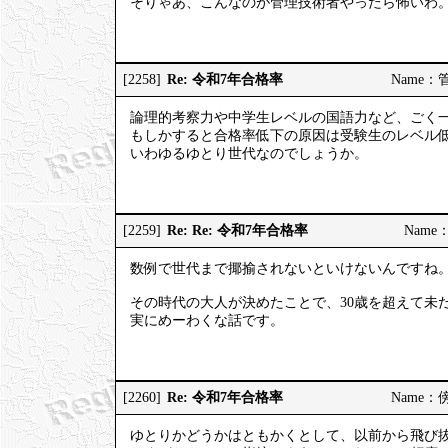
そりゃあ、こんなのが管理技術者やったら怖いわ
Re: 令和7年合格率
[2258]
Name：管理
論理的考察力や中学生レベルの国語力など、ごく
もしかすると合格率低下の原因は受験生のレベル
いわゆるゆとり世代なのでしょうか。
Re: Re: 令和7年合格率
[2259]
Name：
数例で世代まで揶揄されないといけないんですね
その時代の大人が決めたことで、30歳を超えて未
実にめーわくな話です。
Re: 令和7年合格率
[2260]
Name：傍観
ゆとりかどうかはともかくとして、以前から飛び