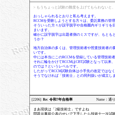
> もうちょっと試験の難度を上げてもらわないと、
おっしゃられるとおりと私も考えます。
RCCMを受験しようとする方々は、委託業務の管
そういった方々が誤字脱字や合格圏内ギリギリを
まいます。
確かに誤字脱字は出題者側のミスですが、もとも
うか？
地方自治体の多くは、管理技術者や照査技術者の要
いです。
中には本当にこのRCCMを登録している管理技術
それに輪をかけてRCCMはCBT試験となって以来
のでは？というレベルです。
したがってRCCM試験自体は小手先の改定ではな
そうでなければ「技術士」との同列扱いが成立し
Re: 令和7年合格率
[2206]
Name：通りす
まあ現状は「2級技術士」ですよね
問題Ⅲ事前公表のせいで下手したら技術士一次試