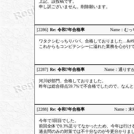
上記、誤投稿です。
申し訳ございません。削除願います。
Re: 令和7年合格率
[2286]
Name：むっちり
ワタクシむっちりパパ、合格しておりました…&#98
これからもコンピテンシーに溢れた業務を心がけてまい
Re: 令和7年合格率
[2287]
Name：通りすがりの
河川砂部門、合格しておりました。
昨年は総合得点59.7%で不合格でしたので、なん
Re: 令和7年合格率
[2288]
Name：末端社
今年で3回目でした。
前回全体で0.3%足りてなかったため、今年は行
過去問のみの対策では不十分なのが今更分かりま