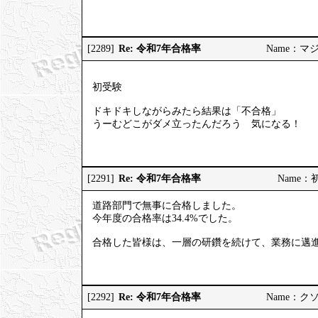
Re: 令和7年合格率
[2289]
Name：マジヤ
初受験
ドキドキしながらみたら結果は「不合格」
うーむどこがダメ立ったんだろう 気になる！
Re: 令和7年合格率
[2291]
Name：初挑
道路部門で無事に合格しました。
今年度の合格率は34.4%でした。
合格した皆様は、一層の研鑽を続けて、業務に邁
Re: 令和7年合格率
[2292]
Name：クソソ