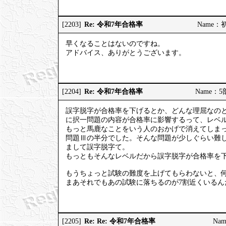
Re: 令和7年合格率
[2203]
Name：初砂
早くなることはないのですね。
アドバイス、ありがとうございます。
Re: 令和7年合格率
[2204]
Name：5部
誤字脱字が合格率を下げるとか、どんな理屈なの
に択一問題の内容が合格率に影響するって、レベ
もっと馬鹿なことをいう人のおかげで消えてしまっ
問題Ⅲの半分でした。そんな問題が少しぐらい難し
まして誤字脱字て。
もっともそんなレベルだから誤字脱字が合格率を
もうちょっと試験の難度を上げてもらわないと、何
まあそれでもあの試験に落ちるのが7割近くいる
Re: Re: 令和7年合格率
[2205]
Nam