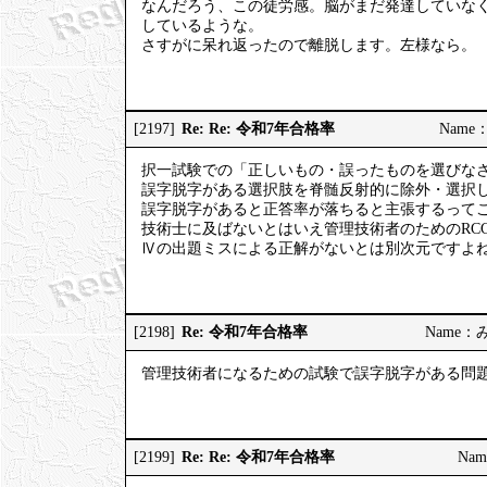
なんだろう、この徒労感。脳がまだ発達していな
しているような。
さすがに呆れ返ったので離脱します。左様なら。
Re: Re: 令和7年合格率
[2197]
Name：
択一試験での「正しいもの・誤ったものを選びな
誤字脱字がある選択肢を脊髄反射的に除外・選択
誤字脱字があると正答率が落ちると主張するって
技術士に及ばないとはいえ管理技術者のためのRC
Ⅳの出題ミスによる正解がないとは別次元ですよ
Re: 令和7年合格率
[2198]
Name：みっ
管理技術者になるための試験で誤字脱字がある問
Re: Re: 令和7年合格率
[2199]
Nam