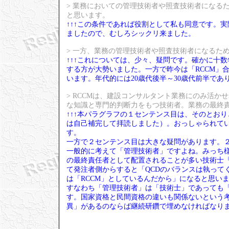
> 業務においての管理技術者や照査技術者になる
と思います。
↑↑↑この条件であれば役割として私も同意です。
ましたので、むしろシックリ来ました。
> 一方、業務の管理技術者や照査技術者になるた
↑↑↑これについては、少々、疑問です。確かに十
する方が大勢いました。一方で昨今は「RCCM」
います。年代的には20歳代後半～30歳代前半であ
> RCCMは、建設コンサルタント業務にのみ活
な知識と専門的判断力をもつ技術者。業務の最終
↑↑↑本パラグラフの１センテンス目は、そのとお
は自己補完して拝読しました）。おっしゃられて
す。
一方で２センテンス目は大きな疑問があります。
一般的に考えて「管理技術者」ですよね。みっち様
の最終責任者として配置されることが多い技術士
て発注者側からすると「QCDのバランスは執って
は「RCCM」としているんだから」になると思い
すなわち「管理技術者」は「技術士」であっても「
す。国家資格と民間資格の違いも関係ないという
異」があるのならば継続研鑽で埋めなければなり