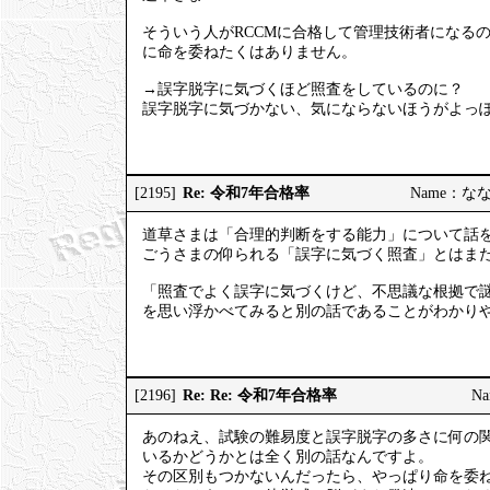
そういう人がRCCMに合格して管理技術者になる
に命を委ねたくはありません。
→誤字脱字に気づくほど照査をしているのに？
誤字脱字に気づかない、気にならないほうがよっ
Re: 令和7年合格率
[2195]
Name：ななし
道草さまは「合理的判断をする能力」について話
ごうさまの仰られる「誤字に気づく照査」とはま
「照査でよく誤字に気づくけど、不思議な根拠で
を思い浮かべてみると別の話であることがわかり
Re: Re: 令和7年合格率
[2196]
Na
あのねえ、試験の難易度と誤字脱字の多さに何の
いるかどうかとは全く別の話なんですよ。
その区別もつかないんだったら、やっぱり命を委