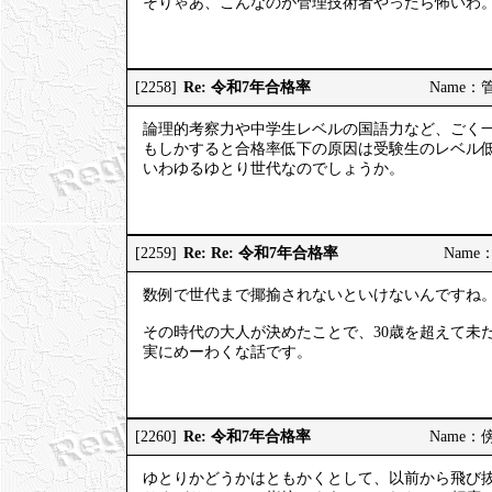
そりゃあ、こんなのが管理技術者やったら怖いわ
Re: 令和7年合格率
[2258]
Name：管理
論理的考察力や中学生レベルの国語力など、ごく
もしかすると合格率低下の原因は受験生のレベル
いわゆるゆとり世代なのでしょうか。
Re: Re: 令和7年合格率
[2259]
Name：
数例で世代まで揶揄されないといけないんですね
その時代の大人が決めたことで、30歳を超えて未
実にめーわくな話です。
Re: 令和7年合格率
[2260]
Name：傍観
ゆとりかどうかはともかくとして、以前から飛び