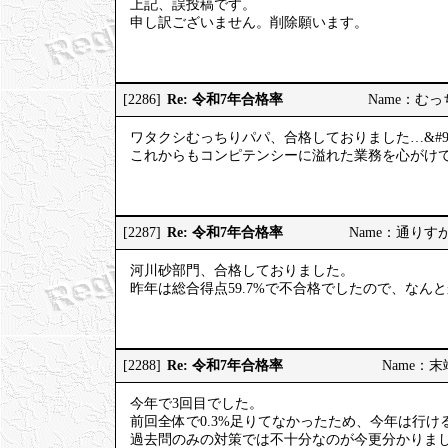
上記、誤投稿です。
申し訳ございません。削除願います。
Re: 令和7年合格率
[2286]
Name：むっちり
ワタクシむっちりパパ、合格しておりました…&#98
これからもコンピテンシーに溢れた業務を心がけてまい
Re: 令和7年合格率
[2287]
Name：通りすがりの
河川砂部門、合格しておりました。
昨年は総合得点59.7%で不合格でしたので、なん
Re: 令和7年合格率
[2288]
Name：末端社
今年で3回目でした。
前回全体で0.3%足りてなかったため、今年は行
過去問のみの対策では不十分なのが今更分かりま