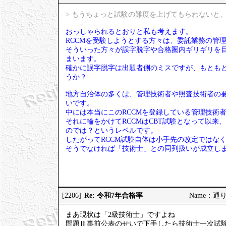
> もうちょっと試験の難度を上げてもらわないと、
おっしゃられるとおりと私も考えます。
RCCMを受験しようとする方々は、委託業務の管
そういった方々が誤字脱字や合格圏内ギリギリを
まいます。
確かに誤字脱字は出題者側のミスですが、もとも
うか？
地方自治体の多くは、管理技術者や照査技術者の要
いです。
中には本当にこのRCCMを登録している管理技術
それに輪をかけてRCCMはCBT試験となって以来
のでは？というレベルです。
したがってRCCM試験自体は小手先の改定ではな
そうでなければ「技術士」との同列扱いが成立し
Re: 令和7年合格率
[2206]
Name：通りす
まあ現状は「2級技術士」ですよね
問題Ⅲ事前公表のせいで下手したら技術士一次試