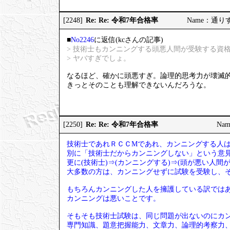
Re: Re: 令和7年合格率
[2248]
Name：通りすが
■
No2246
に返信(kcさんの記事)
> 技術士もカンニングする頭悪人間が受験する資
> ヤバすぎでしょ。
なるほど、確かに頭悪すぎ。論理的思考力が壊滅
きっとそのことも理解できないんだろうな。
Re: Re: 令和7年合格率
[2250]
Nam
技術士であれＲＣＣМであれ、カンニングする人
別に「技術士だからカンニングしない」という意
更に(技術士)⇒(カンニングする)⇒(頭が悪い人
大多数の方は、カンニングせずに試験を受験し、
もちろんカンニングした人を擁護している訳では
カンニングは悪いことです。
そもそも技術士試験は、同じ問題が出ないのにカ
専門知識、題意把握能力、文章力、論理的考察力