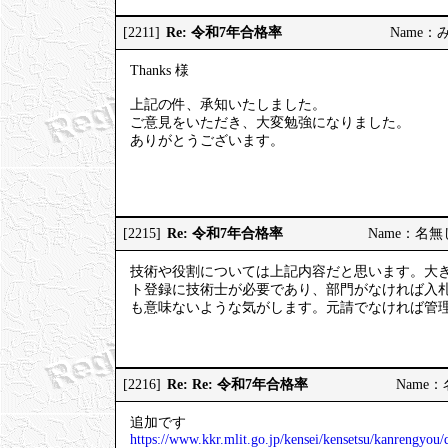
Re: 令和7年合格率
[2211]
Name：みっ
Thanks 様
上記の件、承知いたしました。
ご意見をいただき、大変勉強になりました。
ありがとうございます。
Re: 令和7年合格率
[2215]
Name：名無しの
技術や役割については上記内容だと思います。大
ト登録に技術士が必要であり、部門がなければ入
も意味ないような気がします。元請でなければ管
Re: Re: 令和7年合格率
[2216]
Name：名
追加です
https://www.kkr.mlit.go.jp/kensei/kensetsu/kanrengyo