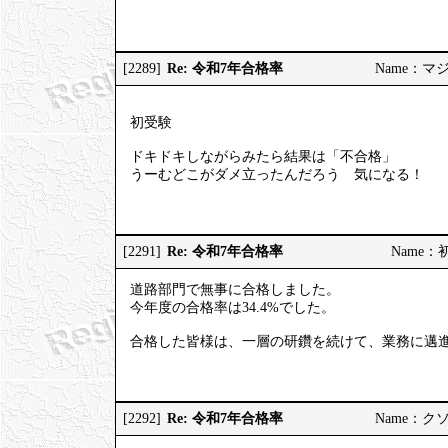
Re: 令和7年合格率
[2289]
Name：マジヤ
初受験
ドキドキしながらみたら結果は「不合格」
うーむどこがダメ立ったんだろう 気になる！
Re: 令和7年合格率
[2291]
Name：初挑
道路部門で無事に合格しました。
今年度の合格率は34.4%でした。
合格した皆様は、一層の研鑽を続けて、業務に邁
Re: 令和7年合格率
[2292]
Name：クソソ