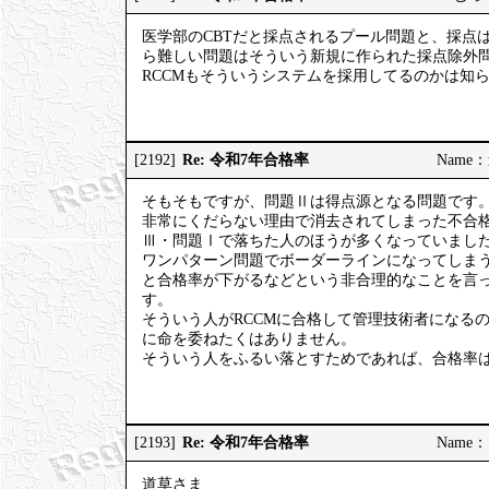
医学部のCBTだと採点されるプール問題と、採点
ら難しい問題はそういう新規に作られた採点除外
RCCMもそういうシステムを採用してるのかは知
Re: 令和7年合格率
[2192]
Name：道
そもそもですが、問題Ⅱは得点源となる問題です
非常にくだらない理由で消去されてしまった不合格
Ⅲ・問題Ⅰで落ちた人のほうが多くなっていまし
ワンパターン問題でボーダーラインになってしま
と合格率が下がるなどという非合理的なことを言
す。
そういう人がRCCMに合格して管理技術者になる
に命を委ねたくはありません。
そういう人をふるい落とすためであれば、合格率
Re: 令和7年合格率
[2193]
Name：ご
道草さま