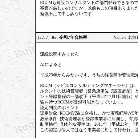
RCCMも建設コンサルタントの部門登録できるの
審査が厳しいのですか、以前もこの項目ありまし
勉強不足で申し訳ないです
Re: 令和7年合格率
[2217]
Name：名無しの
連続投稿すみません
AIによると
平成23年からみたいです、うちの経営陣や管理職知
RCCM（シビルコンサルティングマネージャ）は
ルタントの技術管理者（営業所単位で設置必須）
ント登録規程の一部改正（平成23年7月1日施行）や、
験を持つRCCMが登録可能となっています。
認定制度のポイント
認定対象: RCCM試験に合格し、かつ実務経験が5
必須条件: 技術管理者が登録事業者に所属し、有
制度施行: 具体的な要件は、2011年（平成23年
この認定は個人ではなく事業者に対して行われ、