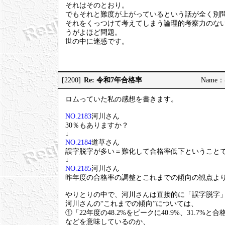
それはそのとおり。
でもそれと難度が上がっているという話が全く別
それをくっつけて考えてしまう論理的考察力のな
うがよほど問題。
世の中に迷惑です。
Re: 令和7年合格率
[2200]
Name：む
ロムっていた私の感想を書きます。
NO.2183
河川さん
30％もありますか？
↓
NO.2184
道草さん
誤字脱字が多い＝難化して合格率低下ということ
↓
NO.2185
河川さん
昨年度の合格率の調整とこれまでの傾向の観点よ
やりとりの中で、河川さんは直接的に「誤字脱字
河川さんの“これまでの傾向”については、
①「22年度の48.2%をピークに40.9%、31.7%
などを意味しているのか、