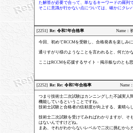
た解答が必要で合って、単なるキーワードの羅列
そこに意識が行かない点については、確かにクレ
Re: 令和7年合格率
[2251]
Name：初試
今回、初めてRCCMを受験し、合格発表を楽しみ
通りすがり様のようなことを言われると、何だか
ここはRCCMを応援するサイト・掲示板なのとも
Re: Re: 令和7年合格率
[2252]
Name：
つまり技術士二次試験はカンニングした不誠実人
機能しているということですね。
技術士試験と合格者の信頼度が向上する、素晴ら
技術士二次試験を受けてみればわかりますが、そ
はないんですけどね。
まあ、それがわからないレベルで二次に挑むから