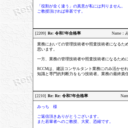
「役割が全く違う」の真意が私には判りません。
ご教授頂ければ幸甚です。
Re: 令和7年合格率
[2209]
Name：みっ
業務においての管理技術者や照査技術者になるため
思います。
一方、業務の管理技術者や照査技術者になるため
RCCMは、建設コンサルタント業務にのみ活かせ
知識と専門的判断力をもつ技術者。業務の最終責
Re: Re: 令和7年合格率
[2210]
Nam
みっち 様
ご返信頂きありがとうございます。
また若輩者へのご教授、大変、恐縮です。