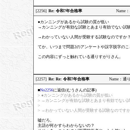
Re: 令和7年合格率
[2256]
Name：む
●カンニングがあるから試験の質が低い
→カンニングが有効な試験とあまり有効でない試
→わかっていない人間が受験する試験なのですか
てか、いつまで問題2のアンケートや誤字脱字のこ
この内容にずっと触れている通りすがりさん。
Re: Re: 令和7年合格率
[2257]
Name：通りす
■
No2256
に返信(むうさんの記事)
> ●カンニングがあるから試験の質が低い
> →カンニングが有効な試験とあまり有効でない
>
> →わかっていない人間が受験する試験なのです
嘘だろ。
主語が何かすらわからないの？