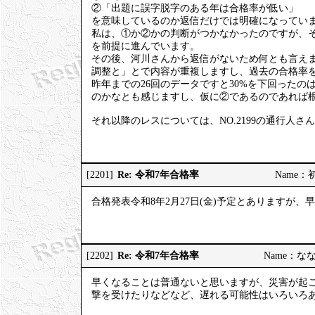
②「出題に誤字脱字のある年は合格率が低い」
を意味しているのか返信だけでは明確になってい
私は、①か②かの判断がつかなかったのですが、
を前提に進んでいます。
その後、河川さんから返信がないため何とも言え
調整と」とで内容が重複しますし、過去の合格率を
昨年までの26回のデータですと30%を下回った
のかなとも感じますし、仮に②であるのであれば
それ以降のレスについては、NO.2199の通行人
Re: 令和7年合格率
[2201]
Name：初砂
合格発表令和8年2月27日(金)予定とありますが
Re: 令和7年合格率
[2202]
Name：ななし
早くなることは普通ないと思いますが、災害が起
撃を受けたりなどなど、遅れる可能性はいろいろ