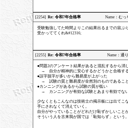
Re: 令和7年合格率
[2254]
Name：むっちり
受験勉強してた時間よりこの結果出るまでの宙ぶ
受かっててくれ&#12316;
Re: 令和7年合格率
[2255]
Name：通りす
●問題2のアンケート結果があると混乱するから消
→ 自分が精神的に安心するかどうかと合格する
●誤字脱字が多いから難易度が上がった
→ 試験の質と難易度が全然別のものであること
●カンニングがあるから試験の質が低い
→ カンニングが有効な試験とあまり有効でない
少なくともこんなのは技術士の掲示板には出てこ
手にされなくて消えていく。
自分がやっていることがどれだけ恥ずかしいこと
そういう人を古来我が国では「恥知らず」という