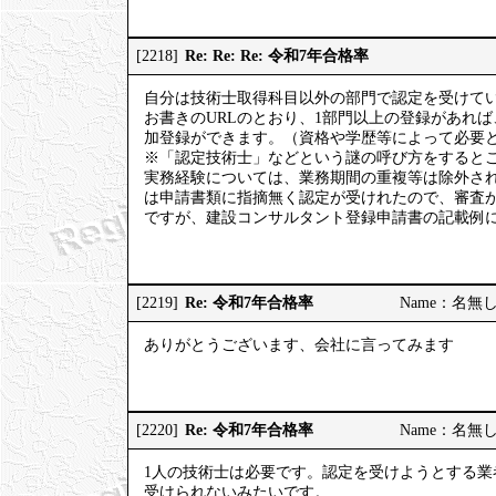
Re: Re: Re: 令和7年合格率
[2218]
自分は技術士取得科目以外の部門で認定を受けて
お書きのURLのとおり、1部門以上の登録があれ
加登録ができます。（資格や学歴等によって必要
※「認定技術士」などという謎の呼び方をするとこ
実務経験については、業務期間の重複等は除外さ
は申請書類に指摘無く認定が受けれたので、審査
ですが、建設コンサルタント登録申請書の記載例
Re: 令和7年合格率
[2219]
Name：名無しの権
ありがとうございます、会社に言ってみます
Re: 令和7年合格率
[2220]
Name：名無しの権
1人の技術士は必要です。認定を受けようとする業
受けられないみたいです。