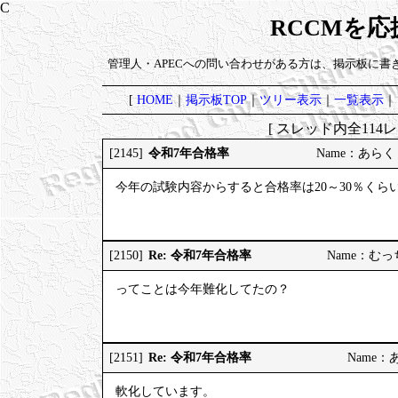
RCCMを
管理人・APECへの問い合わせがある方は、掲示板に書
[
HOME
｜
掲示板TOP
｜
ツリー表示
｜
一覧表示
｜
[ スレッド内全114レ
令和7年合格率
[2145]
Name：あらく 20
今年の試験内容からすると合格率は20～30％くら
Re: 令和7年合格率
[2150]
Name：むっちり
ってことは今年難化してたの？
Re: 令和7年合格率
[2151]
Name：あら
軟化しています。