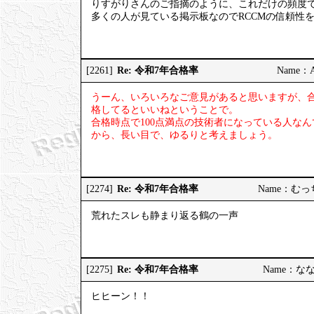
りすがりさんのご指摘のように、これだけの頻度
多くの人が見ている掲示板なのでRCCMの信頼性
Re: 令和7年合格率
[2261]
Name：AP
うーん、いろいろなご意見があると思いますが、
格してるといいねということで。
合格時点で100点満点の技術者になっている人な
から、長い目で、ゆるりと考えましょう。
Re: 令和7年合格率
[2274]
Name：むっちり
荒れたスレも静まり返る鶴の一声
Re: 令和7年合格率
[2275]
Name：ななし
ヒヒーン！！