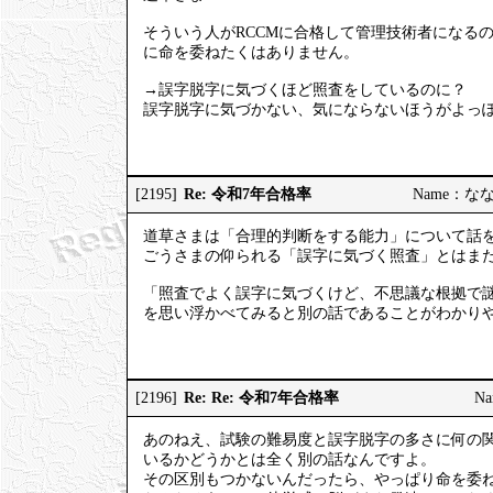
そういう人がRCCMに合格して管理技術者になる
に命を委ねたくはありません。
→誤字脱字に気づくほど照査をしているのに？
誤字脱字に気づかない、気にならないほうがよっ
Re: 令和7年合格率
[2195]
Name：ななし
道草さまは「合理的判断をする能力」について話
ごうさまの仰られる「誤字に気づく照査」とはま
「照査でよく誤字に気づくけど、不思議な根拠で
を思い浮かべてみると別の話であることがわかり
Re: Re: 令和7年合格率
[2196]
Na
あのねえ、試験の難易度と誤字脱字の多さに何の
いるかどうかとは全く別の話なんですよ。
その区別もつかないんだったら、やっぱり命を委