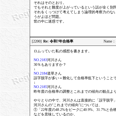
それはそのとおり。
でもそれと難度が上がっているという話が全く別
それをくっつけて考えてしまう論理的考察力のな
うがよほど問題。
世の中に迷惑です。
Re: 令和7年合格率
[2200]
Name：む
ロムっていた私の感想を書きます。
NO.2183
河川さん
30％もありますか？
↓
NO.2184
道草さん
誤字脱字が多い＝難化して合格率低下ということ
↓
NO.2185
河川さん
昨年度の合格率の調整とこれまでの傾向の観点よ
やりとりの中で、河川さんは直接的に「誤字脱字
河川さんの“これまでの傾向”については、
①「22年度の48.2%をピークに40.9%、31.7%
などを意味しているのか、