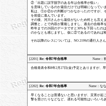
②「出題に誤字脱字のある年は合格率が低い」
を意味しているのか返信だけでは明確になってい
私は、①か②かの判断がつかなかったのですが、
を前提に進んでいます。
その後、河川さんから返信がないため何とも言え
調整と」とで内容が重複しますし、過去の合格率を
昨年までの26回のデータですと30%を下回った
のかなとも感じますし、仮に②であるのであれば
それ以降のレスについては、NO.2199の通行人
Re: 令和7年合格率
[2201]
Name：初砂
合格発表令和8年2月27日(金)予定とありますが
Re: 令和7年合格率
[2202]
Name：ななし
早くなることは普通ないと思いますが、災害が起
撃を受けたりなどなど、遅れる可能性はいろいろ