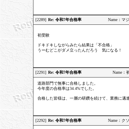
Re: 令和7年合格率
[2289]
Name：マジヤ
初受験
ドキドキしながらみたら結果は「不合格」
うーむどこがダメ立ったんだろう 気になる！
Re: 令和7年合格率
[2291]
Name：初挑
道路部門で無事に合格しました。
今年度の合格率は34.4%でした。
合格した皆様は、一層の研鑽を続けて、業務に邁
Re: 令和7年合格率
[2292]
Name：クソソ