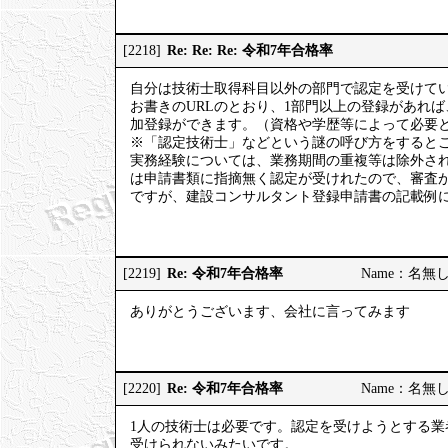
Re: Re: Re: 令和7年合格率
[2218]
自分は技術士取得科目以外の部門で認定を受けて
お書きのURLのとおり、1部門以上の登録があれ
加登録ができます。（資格や学歴等によって必要
※「認定技術士」などという謎の呼び方をするとこ
実務経験については、業務期間の重複等は除外さ
は申請書類に指摘無く認定が受けれたので、審査
ですが、建設コンサルタント登録申請書の記載例
Re: 令和7年合格率
[2219]
Name：名無しの権
ありがとうございます、会社に言ってみます
Re: 令和7年合格率
[2220]
Name：名無しの権
1人の技術士は必要です。認定を受けようとする業
受けられないみたいです。