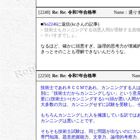
Re: Re: 令和7年合格率
[2248]
Name：通りすが
■
No2246
に返信(kcさんの記事)
> 技術士もカンニングする頭悪人間が受験する資
> ヤバすぎでしょ。
なるほど、確かに頭悪すぎ。論理的思考力が壊滅
きっとそのことも理解できないんだろうな。
Re: Re: 令和7年合格率
[2250]
Nam
技術士であれＲＣＣМであれ、カンニングする人
別に「技術士だからカンニングしない」という意
更に(技術士)⇒(カンニングする)⇒(頭が悪い人
大多数の方は、カンニングせずに試験を受験し、
もちろんカンニングした人を擁護している訳では
カンニングは悪いことです。
そもそも技術士試験は、同じ問題が出ないのにカ
専門知識、題意把握能力、文章力、論理的考察力