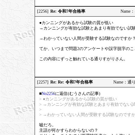
Re: 令和7年合格率
[2256]
Name：む
●カンニングがあるから試験の質が低い
→カンニングが有効な試験とあまり有効でない試
→わかっていない人間が受験する試験なのですか
てか、いつまで問題2のアンケートや誤字脱字のこ
この内容にずっと触れている通りすがりさん。
Re: Re: 令和7年合格率
[2257]
Name：通りす
■
No2256
に返信(むうさんの記事)
> ●カンニングがあるから試験の質が低い
> →カンニングが有効な試験とあまり有効でない
>
> →わかっていない人間が受験する試験なのです
嘘だろ。
主語が何かすらわからないの？