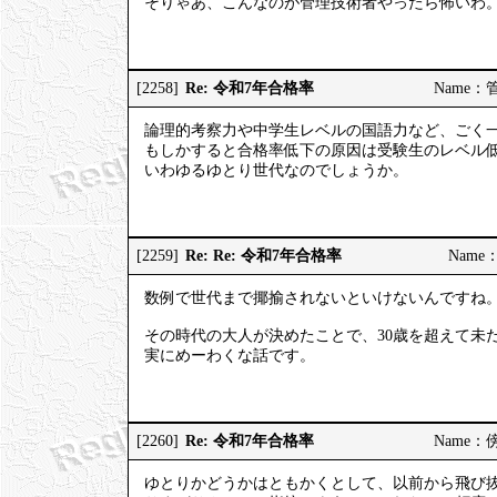
そりゃあ、こんなのが管理技術者やったら怖いわ
Re: 令和7年合格率
[2258]
Name：管理
論理的考察力や中学生レベルの国語力など、ごく
もしかすると合格率低下の原因は受験生のレベル
いわゆるゆとり世代なのでしょうか。
Re: Re: 令和7年合格率
[2259]
Name：
数例で世代まで揶揄されないといけないんですね
その時代の大人が決めたことで、30歳を超えて未
実にめーわくな話です。
Re: 令和7年合格率
[2260]
Name：傍観
ゆとりかどうかはともかくとして、以前から飛び