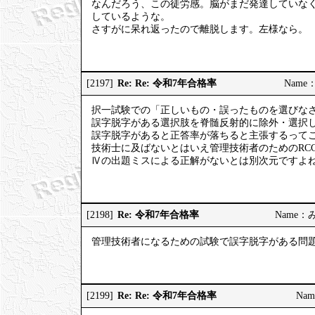
なんだろう、この徒労感。脳がまだ発達していな
しているような。
さすがに呆れ返ったので離脱します。左様なら。
Re: Re: 令和7年合格率
[2197]
Name：
択一試験での「正しいもの・誤ったものを選びな
誤字脱字がある選択肢を脊髄反射的に除外・選択
誤字脱字があると正答率が落ちると主張するって
技術士に及ばないとはいえ管理技術者のためのRC
Ⅳの出題ミスによる正解がないとは別次元ですよ
Re: 令和7年合格率
[2198]
Name：みっ
管理技術者になるための試験で誤字脱字がある問
Re: Re: 令和7年合格率
[2199]
Nam