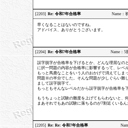
Re: 令和7年合格率
[2203]
Name：初砂
早くなることはないのですね。
アドバイス、ありがとうございます。
Re: 令和7年合格率
[2204]
Name：5部
誤字脱字が合格率を下げるとか、どんな理屈なの
に択一問題の内容が合格率に影響するって、レベ
もっと馬鹿なことをいう人のおかげで消えてしまっ
問題Ⅲの半分でした。そんな問題が少しぐらい難し
まして誤字脱字て。
もっともそんなレベルだから誤字脱字が合格率を
もうちょっと試験の難度を上げてもらわないと、何
まあそれでもあの試験に落ちるのが7割近くいる
Re: Re: 令和7年合格率
[2205]
Nam