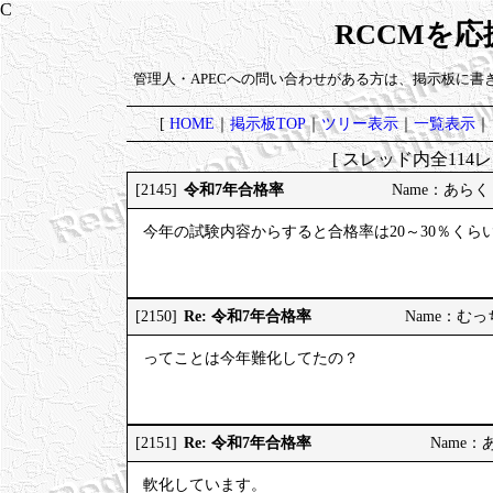
RCCMを
管理人・APECへの問い合わせがある方は、掲示板に書
[
HOME
｜
掲示板TOP
｜
ツリー表示
｜
一覧表示
｜
[ スレッド内全114レ
令和7年合格率
[2145]
Name：あらく 20
今年の試験内容からすると合格率は20～30％くら
Re: 令和7年合格率
[2150]
Name：むっちり
ってことは今年難化してたの？
Re: 令和7年合格率
[2151]
Name：あら
軟化しています。