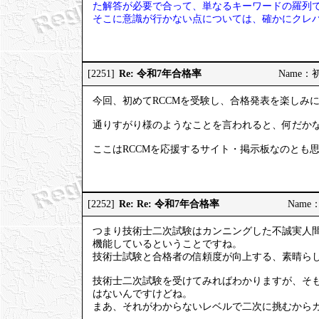
た解答が必要で合って、単なるキーワードの羅列
そこに意識が行かない点については、確かにクレ
Re: 令和7年合格率
[2251]
Name：初試
今回、初めてRCCMを受験し、合格発表を楽しみ
通りすがり様のようなことを言われると、何だか
ここはRCCMを応援するサイト・掲示板なのとも
Re: Re: 令和7年合格率
[2252]
Name：
つまり技術士二次試験はカンニングした不誠実人
機能しているということですね。
技術士試験と合格者の信頼度が向上する、素晴ら
技術士二次試験を受けてみればわかりますが、そ
はないんですけどね。
まあ、それがわからないレベルで二次に挑むから