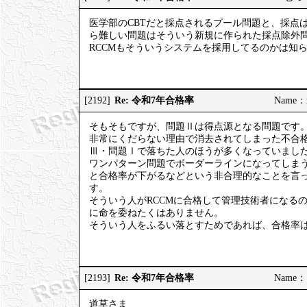
医学部のCBTだと採点されるプール問題と、採点
ら難しい問題はそういう新規に作られた採点除外
RCCMもそういうシステムを採用してるのかは知
Re: 令和7年合格率
[2192]
Name：道
そもそもですが、問題Ⅱは得点源となる問題です
非常にくだらない理由で消去されてしまった不合格
Ⅲ・問題Ⅰで落ちた人のほうが多くなっていまし
ワンパターン問題でボーダーラインになってしま
と合格率が下がるなどという非合理的なことを言
す。
そういう人がRCCMに合格して管理技術者になる
に命を委ねたくはありません。
そういう人をふるい落とすためであれば、合格率
Re: 令和7年合格率
[2193]
Name：ご
道草さま