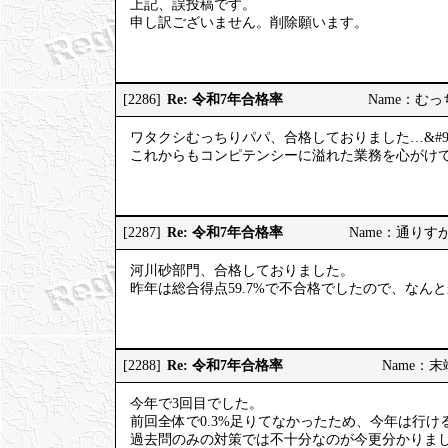
上記、誤投稿です。
申し訳ございません。削除願います。
Re: 令和7年合格率
[2286]
Name：むっちり
ワタクシむっちりパパ、合格しておりました…&#98
これからもコンピテンシーに溢れた業務を心がけてまい
Re: 令和7年合格率
[2287]
Name：通りすがりの
河川砂部門、合格しておりました。
昨年は総合得点59.7%で不合格でしたので、なん
Re: 令和7年合格率
[2288]
Name：末端社
今年で3回目でした。
前回全体で0.3%足りてなかったため、今年は行
過去問のみの対策では不十分なのが今更分かりま