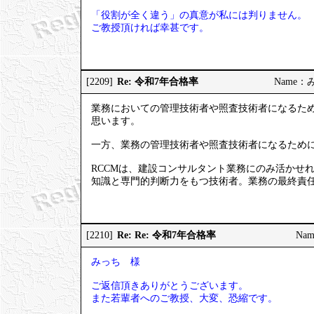
「役割が全く違う」の真意が私には判りません。
ご教授頂ければ幸甚です。
Re: 令和7年合格率
[2209]
Name：みっ
業務においての管理技術者や照査技術者になるため
思います。
一方、業務の管理技術者や照査技術者になるため
RCCMは、建設コンサルタント業務にのみ活かせ
知識と専門的判断力をもつ技術者。業務の最終責
Re: Re: 令和7年合格率
[2210]
Nam
みっち 様
ご返信頂きありがとうございます。
また若輩者へのご教授、大変、恐縮です。