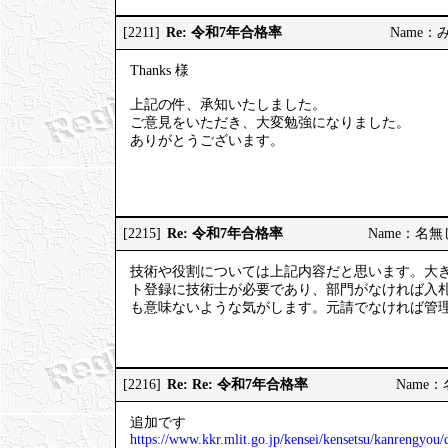
Re: 令和7年合格率
[2211]
Name：みっ
Thanks 様
上記の件、承知いたしました。
ご意見をいただき、大変勉強になりました。
ありがとうございます。
Re: 令和7年合格率
[2215]
Name：名無しの
技術や役割については上記内容だと思います。大
ト登録に技術士が必要であり、部門がなければ入
も意味ないような気がします。元請でなければ管
Re: Re: 令和7年合格率
[2216]
Name：名
追加です
https://www.kkr.mlit.go.jp/kensei/kensetsu/kanrengyo