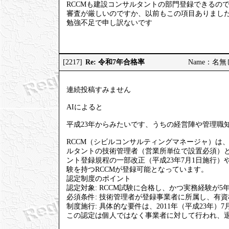
RCCMも建設コンサルタントの部門登録できるの
審査が厳しいのですか、以前もこの項目ありまし
勉強不足で申し訳ないです
Re: 令和7年合格率
[2217]
Name：名無しの
連続投稿すみません
AIによると
平成23年からみたいです、うちの経営陣や管理職知
RCCM（シビルコンサルティングマネージャ）は
ルタントの技術管理者（営業所単位で設置必須）
ント登録規程の一部改正（平成23年7月1日施行）や、
験を持つRCCMが登録可能となっています。
認定制度のポイント
認定対象: RCCM試験に合格し、かつ実務経験が5
必須条件: 技術管理者が登録事業者に所属し、有
制度施行: 具体的な要件は、2011年（平成23年
この認定は個人ではなく事業者に対して行われ、