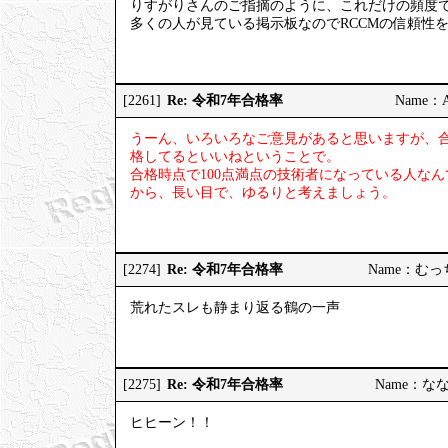
りすがりさんのご指摘のように、これだけの頻度
多くの人が見ている掲示板なのでRCCMの信頼性
Re: 令和7年合格率
[2261]
Name：AP
うーん、いろいろなご意見があると思いますが、
格してるといいねということで。
合格時点で100点満点の技術者になっている人な
から、長い目で、ゆるりと考えましょう。
Re: 令和7年合格率
[2274]
Name：むっちり
荒れたスレも静まり返る鶴の一声
Re: 令和7年合格率
[2275]
Name：ななし
ヒヒーン！！