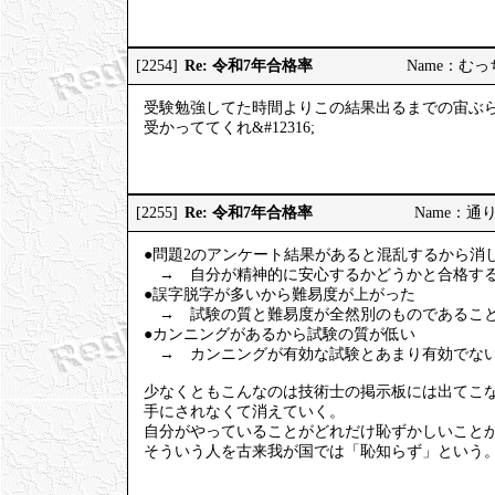
Re: 令和7年合格率
[2254]
Name：むっちり
受験勉強してた時間よりこの結果出るまでの宙ぶ
受かっててくれ&#12316;
Re: 令和7年合格率
[2255]
Name：通りす
●問題2のアンケート結果があると混乱するから消
→ 自分が精神的に安心するかどうかと合格する
●誤字脱字が多いから難易度が上がった
→ 試験の質と難易度が全然別のものであること
●カンニングがあるから試験の質が低い
→ カンニングが有効な試験とあまり有効でない
少なくともこんなのは技術士の掲示板には出てこ
手にされなくて消えていく。
自分がやっていることがどれだけ恥ずかしいこと
そういう人を古来我が国では「恥知らず」という