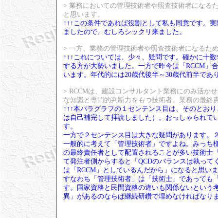
> 業務においての管理技術者や照査技術者になる
と思います。
↑↑↑この条件であれば役割として私も同意です。
ましたので、むしろシックリ来ました。
> 一方、業務の管理技術者や照査技術者になるた
↑↑↑これについては、少々、疑問です。確かに十
する方が大勢いました。一方で昨今は「RCCM」
います。年代的には20歳代後半～30歳代前半であ
> RCCMは、建設コンサルタント業務にのみ活
な知識と専門的判断力をもつ技術者。業務の最終
↑↑↑本パラグラフの１センテンス目は、そのとお
は自己補完して拝読しました）。おっしゃられて
す。
一方で２センテンス目は大きな疑問があります。
一般的に考えて「管理技術者」ですよね。みっち様
の最終責任者として配置されることが多い技術士
て発注者側からすると「QCDのバランスは執って
は「RCCM」としているんだから」になると思い
すなわち「管理技術者」は「技術士」であっても「
す。国家資格と民間資格の違いも関係ないという
異」があるのならば継続研鑽で埋めなければなり