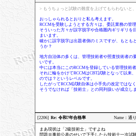
> もうちょっと試験の難度を上げてもらわないと、
おっしゃられるとおりと私も考えます。
RCCMを受験しようとする方々は、委託業務の管
そういった方々が誤字脱字や合格圏内ギリギリを
まいます。
確かに誤字脱字は出題者側のミスですが、もとも
うか？
地方自治体の多くは、管理技術者や照査技術者の要
いです。
中には本当にこのRCCMを登録している管理技術
それに輪をかけてRCCMはCBT試験となって以来
のでは？というレベルです。
したがってRCCM試験自体は小手先の改定ではな
そうでなければ「技術士」との同列扱いが成立し
Re: 令和7年合格率
[2206]
Name：通りす
まあ現状は「2級技術士」ですよね
問題Ⅲ事前公表のせいで下手したら技術士一次試