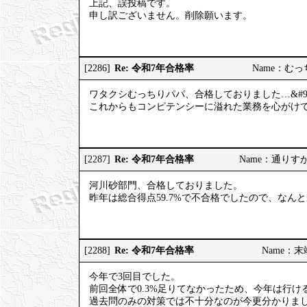
上記、誤投稿です。
申し訳ございません。削除願います。
Re: 令和7年合格率
[2286]
Name：むっちり
ワタクシむっちりパパ、合格しておりました…&#98
これからもコンピテンシーに溢れた業務を心がけてまい
Re: 令和7年合格率
[2287]
Name：通りすがりの
河川砂部門、合格しておりました。
昨年は総合得点59.7%で不合格でしたので、なん
Re: 令和7年合格率
[2288]
Name：末端社
今年で3回目でした。
前回全体で0.3%足りてなかったため、今年は行
過去問のみの対策では不十分なのが今更分かりま