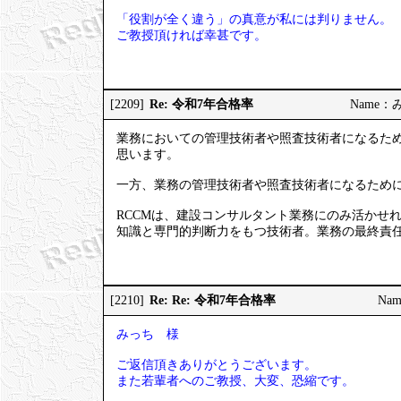
「役割が全く違う」の真意が私には判りません。
ご教授頂ければ幸甚です。
Re: 令和7年合格率
[2209]
Name：みっ
業務においての管理技術者や照査技術者になるため
思います。
一方、業務の管理技術者や照査技術者になるため
RCCMは、建設コンサルタント業務にのみ活かせ
知識と専門的判断力をもつ技術者。業務の最終責
Re: Re: 令和7年合格率
[2210]
Nam
みっち 様
ご返信頂きありがとうございます。
また若輩者へのご教授、大変、恐縮です。