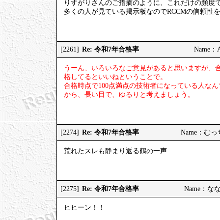
りすがりさんのご指摘のように、これだけの頻度
多くの人が見ている掲示板なのでRCCMの信頼性
Re: 令和7年合格率
[2261]
Name：AP
うーん、いろいろなご意見があると思いますが、
格してるといいねということで。
合格時点で100点満点の技術者になっている人な
から、長い目で、ゆるりと考えましょう。
Re: 令和7年合格率
[2274]
Name：むっちり
荒れたスレも静まり返る鶴の一声
Re: 令和7年合格率
[2275]
Name：ななし
ヒヒーン！！