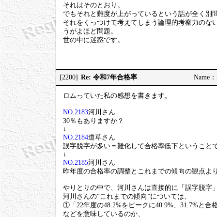
それはそのとおり。
でもそれと難度が上がっているという話が全く別
それをくっつけて考えてしまう論理的考察力のな
うがよほど問題。
世の中に迷惑です。
Re: 令和7年合格率
[2200]
Name：む
ロムっていた私の感想を書きます。
NO.2183
河川さん
30％もありますか？
↓
NO.2184
道草さん
誤字脱字が多い＝難化して合格率低下ということ
↓
NO.2185
河川さん
昨年度の合格率の調整とこれまでの傾向の観点よ
やりとりの中で、河川さんは直接的に「誤字脱字
河川さんの“これまでの傾向”については、
①「22年度の48.2%をピークに40.9%、31.7%
などを意味しているのか、