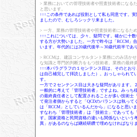
> 業務においての管理技術者や照査技術者になる
と思います。
↑↑↑この条件であれば役割として私も同意です。
ましたので、むしろシックリ来ました。
> 一方、業務の管理技術者や照査技術者になるた
↑↑↑これについては、少々、疑問です。確かに十
する方が大勢いました。一方で昨今は「RCCM」
います。年代的には20歳代後半～30歳代前半であ
> RCCMは、建設コンサルタント業務にのみ活
な知識と専門的判断力をもつ技術者。業務の最終
↑↑↑本パラグラフの１センテンス目は、そのとお
は自己補完して拝読しました）。おっしゃられて
す。
一方で２センテンス目は大きな疑問があります。
一般的に考えて「管理技術者」ですよね。みっち様
の最終責任者として配置されることが多い技術士
て発注者側からすると「QCDのバランスは執って
は「RCCM」としているんだから」になると思い
すなわち「管理技術者」は「技術士」であっても「
す。国家資格と民間資格の違いも関係ないという
異」があるのならば継続研鑽で埋めなければなり