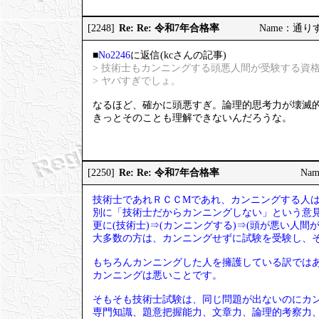
Re: Re: 令和7年合格率
[2248]
Name：通りすが
■
No2246
に返信(kcさんの記事)
> 技術士もカンニングする頭悪人間が受験する資
> ヤバすぎでしょ。
なるほど、確かに頭悪すぎ。論理的思考力が壊滅
きっとそのことも理解できないんだろうな。
Re: Re: 令和7年合格率
[2250]
Nam
技術士であれＲＣＣМであれ、カンニングする人
別に「技術士だからカンニングしない」という意
更に(技術士)⇒(カンニングする)⇒(頭が悪い人
大多数の方は、カンニングせずに試験を受験し、
もちろんカンニングした人を擁護している訳では
カンニングは悪いことです。
そもそも技術士試験は、同じ問題が出ないのにカ
専門知識、題意把握能力、文章力、論理的考察力