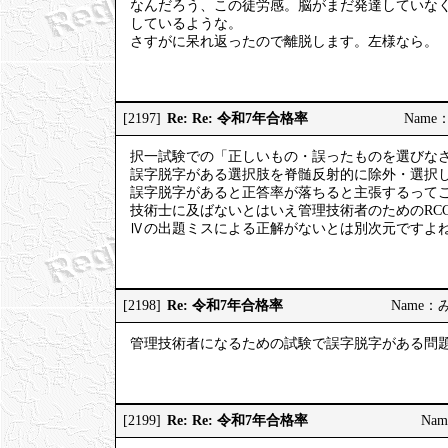
なんだろう、この徒労感。脳がまだ発達していな
しているような。
さすがに呆れ返ったので離脱します。左様なら。
Re: Re: 令和7年合格率
[2197]
Name：
択一試験での「正しいもの・誤ったものを選びな
誤字脱字がある選択肢を脊髄反射的に除外・選択
誤字脱字があると正答率が落ちると主張するって
技術士に及ばないとはいえ管理技術者のためのRC
Ⅳの出題ミスによる正解がないとは別次元ですよ
Re: 令和7年合格率
[2198]
Name：みっ
管理技術者になるための試験で誤字脱字がある問
Re: Re: 令和7年合格率
[2199]
Nam