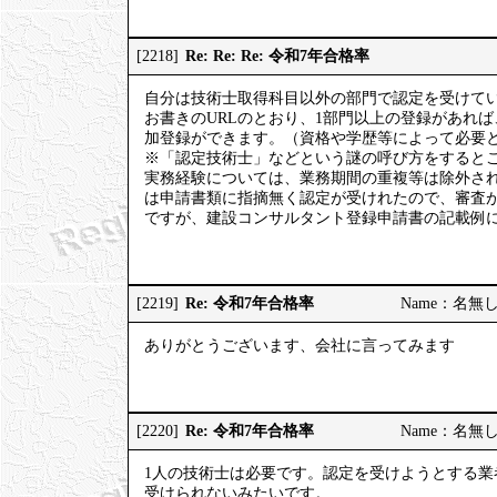
Re: Re: Re: 令和7年合格率
[2218]
自分は技術士取得科目以外の部門で認定を受けて
お書きのURLのとおり、1部門以上の登録があれ
加登録ができます。（資格や学歴等によって必要
※「認定技術士」などという謎の呼び方をするとこ
実務経験については、業務期間の重複等は除外さ
は申請書類に指摘無く認定が受けれたので、審査
ですが、建設コンサルタント登録申請書の記載例
Re: 令和7年合格率
[2219]
Name：名無しの権
ありがとうございます、会社に言ってみます
Re: 令和7年合格率
[2220]
Name：名無しの権
1人の技術士は必要です。認定を受けようとする業
受けられないみたいです。