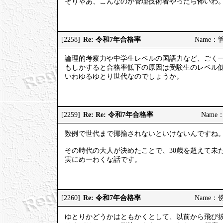
そりゃあ、こんなのが管理技術者やったら怖いわ
Re: 令和7年合格率
[2258]
Name：管理
論理的考察力や中学生レベルの国語力など、ごく
もしかすると合格率低下の原因は受験生のレベル
いわゆるゆとり世代なのでしょうか。
Re: Re: 令和7年合格率
[2259]
Name：
数例で世代まで揶揄されないといけないんですね
その時代の大人が決めたことで、30歳を超えて未
実にめーわくな話です。
Re: 令和7年合格率
[2260]
Name：傍観
ゆとりかどうかはともかくとして、以前から飛び