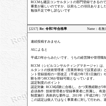
RCCMも建設コンサルタントの部門登録できるの
審査が厳しいのですか、以前もこの項目ありまし
勉強不足で申し訳ないです
Re: 令和7年合格率
[2217]
Name：名無しの
連続投稿すみません
AIによると
平成23年からみたいです、うちの経営陣や管理職知
RCCM（シビルコンサルティングマネージャ）は
ルタントの技術管理者（営業所単位で設置必須）
ント登録規程の一部改正（平成23年7月1日施行）や、
験を持つRCCMが登録可能となっています。
認定制度のポイント
認定対象: RCCM試験に合格し、かつ実務経験が5
必須条件: 技術管理者が登録事業者に所属し、有
制度施行: 具体的な要件は、2011年（平成23年
この認定は個人ではなく事業者に対して行われ、