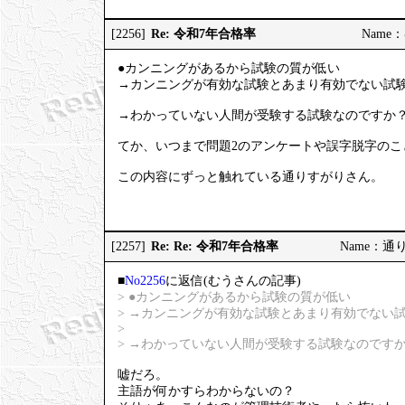
Re: 令和7年合格率
[2256]
Name：む
●カンニングがあるから試験の質が低い
→カンニングが有効な試験とあまり有効でない試
→わかっていない人間が受験する試験なのですか
てか、いつまで問題2のアンケートや誤字脱字のこ
この内容にずっと触れている通りすがりさん。
Re: Re: 令和7年合格率
[2257]
Name：通りす
■
No2256
に返信(むうさんの記事)
> ●カンニングがあるから試験の質が低い
> →カンニングが有効な試験とあまり有効でない
>
> →わかっていない人間が受験する試験なのです
嘘だろ。
主語が何かすらわからないの？