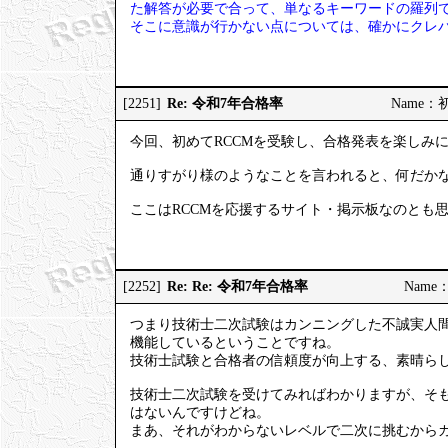
た解答が必要で合って、単なるキーワードの羅列
そこに意識が行かない点については、確かにクレ
Re: 令和7年合格率
[2251]
Name：初試
今回、初めてRCCMを受験し、合格発表を楽しみ
通りすがり様のようなことを言われると、何だか
ここはRCCMを応援するサイト・掲示板なのとも
Re: Re: 令和7年合格率
[2252]
Name：
つまり技術士二次試験はカンニングした不誠実人
機能しているということですね。
技術士試験と合格者の信頼度が向上する、素晴ら
技術士二次試験を受けてみればわかりますが、そ
はないんですけどね。
まあ、それがわからないレベルで二次に挑むから