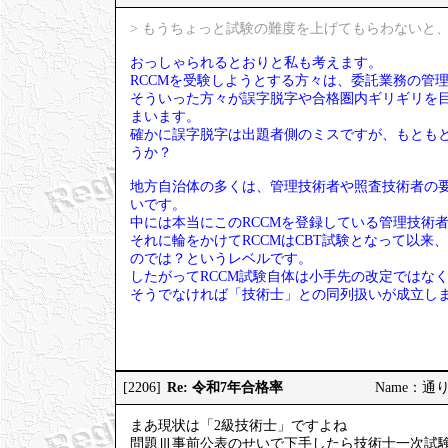
> もうちょっと試験の難度を上げてもらわないと、
おっしゃられるとおりと私も考えます。
RCCMを受験しようとする方々は、委託業務の管
そういった方々が誤字脱字や合格圏内ギリギリを
まいます。
確かに誤字脱字は出題者側のミスですが、もとも
うか？
地方自治体の多くは、管理技術者や照査技術者の要
いです。
中には本当にこのRCCMを登録している管理技術
それに輪をかけてRCCMはCBT試験となって以来
のでは？というレベルです。
したがってRCCM試験自体は小手先の改定ではな
そうでなければ「技術士」との同列扱いが成立し
Re: 令和7年合格率
[2206]
Name：通りす
まあ現状は「2級技術士」ですよね
問題Ⅲ事前公表のせいで下手したら技術士一次試