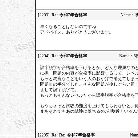
Re: 令和7年合格率
[2203]
Name：初砂
早くなることはないのですね。
アドバイス、ありがとうございます。
Re: 令和7年合格率
[2204]
Name：5部
誤字脱字が合格率を下げるとか、どんな理屈なの
に択一問題の内容が合格率に影響するって、レベ
もっと馬鹿なことをいう人のおかげで消えてしまっ
問題Ⅲの半分でした。そんな問題が少しぐらい難し
まして誤字脱字て。
もっともそんなレベルだから誤字脱字が合格率を
もうちょっと試験の難度を上げてもらわないと、何
まあそれでもあの試験に落ちるのが7割近くいる
Re: Re: 令和7年合格率
[2205]
Nam