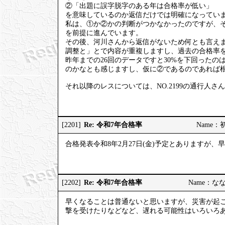
②「出題に誤字脱字のある年は合格率が低い」
を意味しているのか返信だけでは明確になってい
私は、①か②かの判断がつかなかったのですが、
を前提に進んでいます。
その後、河川さんから返信がないため何とも言え
調整と」とで内容が重複しますし、過去の合格率を
昨年までの26回のデータですと30%を下回った
のかなとも感じますし、仮に②であるのであれば
それ以降のレスについては、NO.2199の通行人
Re: 令和7年合格率
[2201]
Name：初砂
合格発表令和8年2月27日(金)予定とありますが
Re: 令和7年合格率
[2202]
Name：ななし
早くなることは普通ないと思いますが、災害が起
撃を受けたりなどなど、遅れる可能性はいろいろ