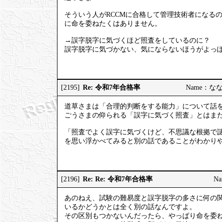
そういう人がRCCMに合格して管理技術者になる
に命を委ねたくはありません。
→誤字脱字に気づくほど照査をしているのに？
誤字脱字に気づかない、気にならないほうがよっ
Re: 令和7年合格率
[2195]
Name：ななし
道草さまは「合理的判断をする能力」について話
ごうさまの仰られる「誤字に気づく照査」とはま
「照査でよく誤字に気づくけど、不思議な根拠で
を思い浮かべてみると別の話であることがわかり
Re: Re: 令和7年合格率
[2196]
Na
あのねえ、試験の難易度と誤字脱字の多さに何の
いるかどうかとは全く別の話なんですよ。
その区別もつかないんだったら、やっぱり命を委