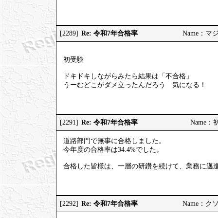
Re: 令和7年合格率
[2289]
Name：マジヤ
初受験
ドキドキしながらみたら結果は「不合格」
うーむどこがダメ立ったんだろう 気になる！
Re: 令和7年合格率
[2291]
Name：初挑
道路部門で無事に合格しました。
今年度の合格率は34.4%でした。
合格した皆様は、一層の研鑽を続けて、業務に邁
Re: 令和7年合格率
[2292]
Name：クソソ