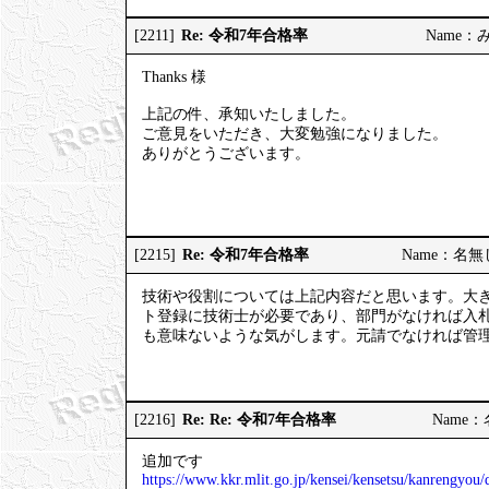
Re: 令和7年合格率
[2211]
Name：みっ
Thanks 様
上記の件、承知いたしました。
ご意見をいただき、大変勉強になりました。
ありがとうございます。
Re: 令和7年合格率
[2215]
Name：名無しの
技術や役割については上記内容だと思います。大
ト登録に技術士が必要であり、部門がなければ入
も意味ないような気がします。元請でなければ管
Re: Re: 令和7年合格率
[2216]
Name：名
追加です
https://www.kkr.mlit.go.jp/kensei/kensetsu/kanrengyo