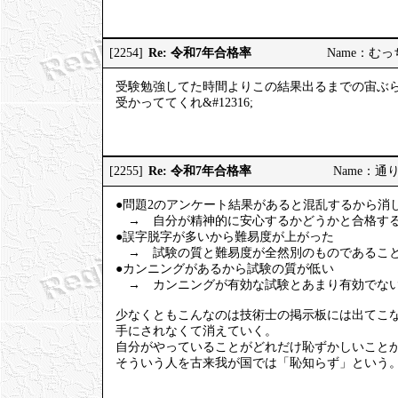
Re: 令和7年合格率
[2254]
Name：むっちり
受験勉強してた時間よりこの結果出るまでの宙ぶ
受かっててくれ&#12316;
Re: 令和7年合格率
[2255]
Name：通りす
●問題2のアンケート結果があると混乱するから消
→ 自分が精神的に安心するかどうかと合格する
●誤字脱字が多いから難易度が上がった
→ 試験の質と難易度が全然別のものであること
●カンニングがあるから試験の質が低い
→ カンニングが有効な試験とあまり有効でない
少なくともこんなのは技術士の掲示板には出てこ
手にされなくて消えていく。
自分がやっていることがどれだけ恥ずかしいこと
そういう人を古来我が国では「恥知らず」という