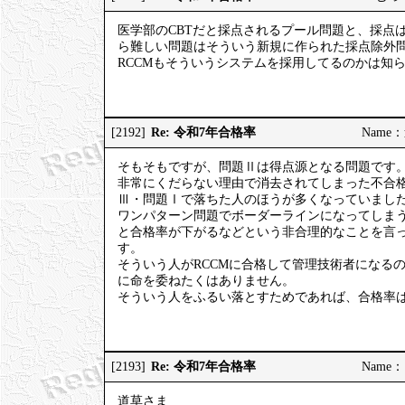
医学部のCBTだと採点されるプール問題と、採点
ら難しい問題はそういう新規に作られた採点除外
RCCMもそういうシステムを採用してるのかは知
Re: 令和7年合格率
[2192]
Name：道
そもそもですが、問題Ⅱは得点源となる問題です
非常にくだらない理由で消去されてしまった不合格
Ⅲ・問題Ⅰで落ちた人のほうが多くなっていまし
ワンパターン問題でボーダーラインになってしま
と合格率が下がるなどという非合理的なことを言
す。
そういう人がRCCMに合格して管理技術者になる
に命を委ねたくはありません。
そういう人をふるい落とすためであれば、合格率
Re: 令和7年合格率
[2193]
Name：ご
道草さま