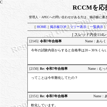
RCCMを
管理人・APECへの問い合わせがある方は、掲示板に書
[
HOME
｜
掲示板TOP
｜
ツリー表示
｜
一覧表示
｜
[ スレッド内全114レ
令和7年合格率
[2145]
Name：あらく 20
今年の試験内容からすると合格率は20～30％くら
Re: 令和7年合格率
[2150]
Name：むっちり
ってことは今年難化してたの？
Re: 令和7年合格率
[2151]
Name：あら
軟化しています。