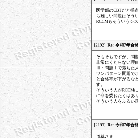
医学部のCBTだと
ら難しい問題はそう
RCCMもそういうシ
Re: 令和7年合
[2192]
そもそもですが、問
非常にくだらない理
Ⅲ・問題Ⅰで落ちた
ワンパターン問題で
と合格率が下がるな
す。
そういう人がRCC
に命を委ねたくはあ
そういう人をふるい
Re: 令和7年合
[2193]
道草さま