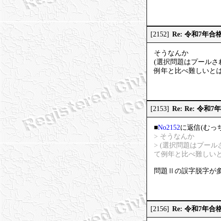
Re: 令和7年合
[2152]
そうなんか
(選択問題はプール
例年と比べ難しいと
Re: Re: 令和
[2153]
■
No2152
に返信(むっ
> そうなんか
> (選択問題はプー
て例年と比べ難しい
問題Ⅱの誤字脱字が
Re: 令和7年合
[2156]