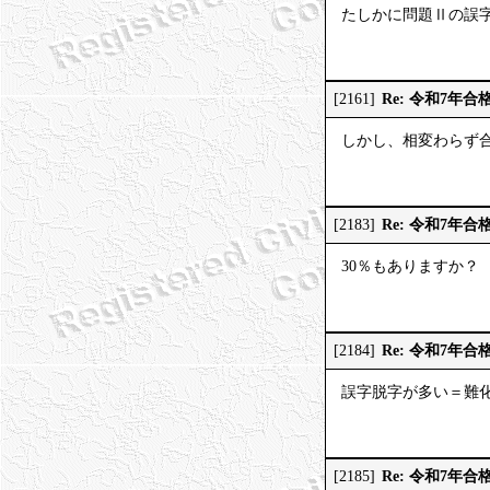
たしかに問題Ⅱの誤
Re: 令和7年合
[2161]
しかし、相変わらず
Re: 令和7年合
[2183]
30％もありますか？
Re: 令和7年合
[2184]
誤字脱字が多い＝難
Re: 令和7年合
[2185]