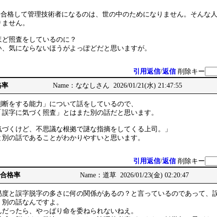
Mに合格して管理技術者になるのは、世の中のためになりません。そんな
りません。
ほど照査をしているのに？
い、気にならないほうがよっぽどだと思いますが。
引用返信
/
返信
削除キー
格率
Name：ななしさん 2026/01/21(水) 21:47:55
判断をする能力」について話をしているので、
「誤字に気づく照査」とはまた別の話だと思います。
気づくけど、不思議な根拠で謎な指摘をしてくる上司。」
と別の話であることがわかりやすいと思います。
引用返信
/
返信
削除キー
7年合格率
Name：道草 2026/01/23(金) 02:20:47
易度と誤字脱字の多さに何の関係があるの？と言っているのであって、
く別の話なんですよ。
んだったら、やっぱり命を委ねられないねえ。