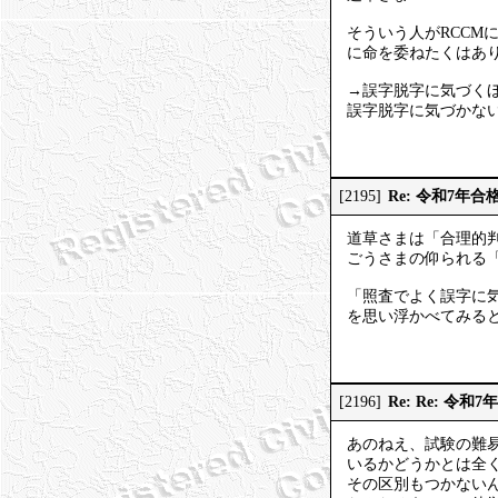
そういう人がRCC
に命を委ねたくはあ
→誤字脱字に気づく
誤字脱字に気づかな
Re: 令和7年合
[2195]
道草さまは「合理的
ごうさまの仰られる
「照査でよく誤字に
を思い浮かべてみる
Re: Re: 令和
[2196]
あのねえ、試験の難
いるかどうかとは全
その区別もつかない