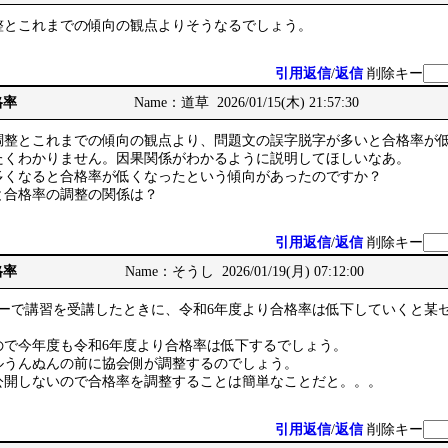
整とこれまでの傾向の観点よりそうなるでしょう。
引用返信
/
返信
削除キー
格率
Name：道草 2026/01/15(木) 21:57:30
調整とこれまでの傾向の観点より、問題文の誤字脱字が多いと合格率が
たくわかりません。因果関係がわかるように説明してほしいなあ。
多くなると合格率が低くなったという傾向があったのですか？
と合格率の調整の関係は？
引用返信
/
返信
削除キー
格率
Name：そうし 2026/01/19(月) 07:12:00
ナーで講習を受講したときに、令和6年度より合格率は低下していくと某
ので今年度も令和6年度より合格率は低下するでしょう。
ルうんぬんの前に協会側が調整するのでしょう。
公開しないので合格率を調整することは簡単なことだと。。。
引用返信
/
返信
削除キー