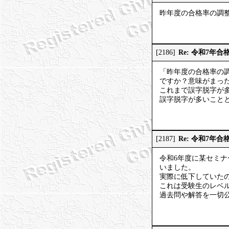
昨年度の合格率の調
Re: 令和7年合
[2186]
「昨年度の合格率の
ですか？意味がまっ
これまで誤字脱字が
誤字脱字が多いこと
Re: 令和7年合
[2187]
令和6年度に某セミ
いました。
実際に低下していた
これは受験生のレベ
過去問や解答を一切