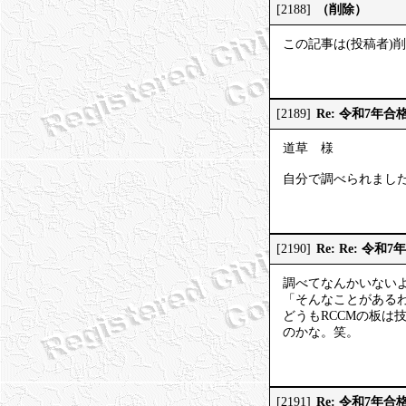
（削除）
[2188]
この記事は(投稿者)
Re: 令和7年合
[2189]
道草 様
自分で調べられまし
Re: Re: 令和
[2190]
調べてなんかいない
「そんなことがある
どうもRCCMの板
のかな。笑。
Re: 令和7年合
[2191]