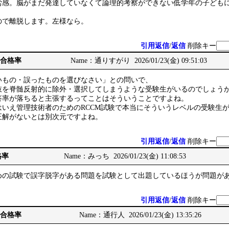
労感。脳がまだ発達していなくて論理的考察ができない低学年の子ども
ので離脱します。左様なら。
引用返信
/
返信
削除キー
7年合格率
Name：通りすがり 2026/01/23(金) 09:51:03
いもの・誤ったものを選びなさい」との問いで、
肢を脊髄反射的に除外・選択してしまうような受験生がいるのでしょう
答率が落ちると主張するってことはそういうことですよね。
はいえ管理技術者のためのRCCM試験で本当にそういうレベルの受験生
正解がないとは別次元ですよね。
引用返信
/
返信
削除キー
格率
Name：みっち 2026/01/23(金) 11:08:53
めの試験で誤字脱字がある問題を試験として出題しているほうが問題が
引用返信
/
返信
削除キー
7年合格率
Name：通行人 2026/01/23(金) 13:35:26