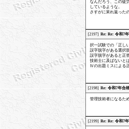
なんだろう、この徒
しているような。
さすがに呆れ返った
Re: Re: 令和
[2197]
択一試験での「正し
誤字脱字がある選択
誤字脱字があると正
技術士に及ばないと
Ⅳの出題ミスによる
Re: 令和7年合
[2198]
管理技術者になるた
Re: Re: 令和
[2199]