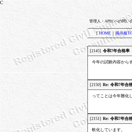
管理人・APECへの問
[
HOME
｜
掲示板TO
令和7年合格率
[2145]
今年の試験内容からす
Re: 令和7年合
[2150]
ってことは今年難化
Re: 令和7年合
[2151]
軟化しています。