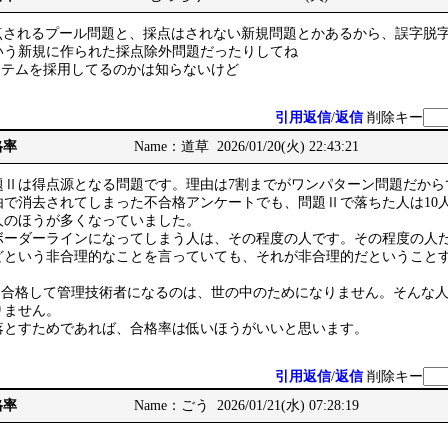
採点されるプール問題と、採点はされない新規問題とかあるから、誤字脱
いう新規に作られた採点除外問題だったりしてね
ステムを採用してるのかは知らないけど
引用返信
/
返信
削除キー
格率
Name：道草 2026/01/20(火) 22:43:21
題Ⅱは得点源となる問題です。理由は7割までがワンパターン問題だから
由で消去されてしまった不合格アンケートでも、問題Ⅱで落ちた人は10
人のほうが多くなっていました。
ボーダーラインになってしまう人は、その程度の人です。その程度の人
どという非合理的なことを言っていても、それが非合理的だということ
Mに合格して管理技術者になるのは、世の中のためになりません。そんな
りません。
落とすためであれば、合格率は低いほうがいいと思います。
引用返信
/
返信
削除キー
格率
Name：ごう 2026/01/21(水) 07:28:19