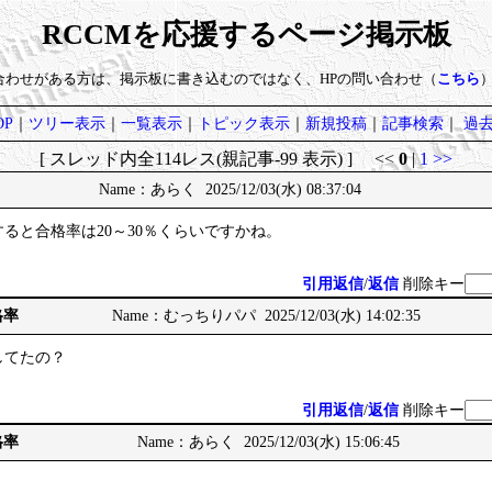
RCCMを応援するページ掲示板
い合わせがある方は、掲示板に書き込むのではなく、HPの問い合わせ（
こちら
P
｜
ツリー表示
｜
一覧表示
｜
トピック表示
｜
新規投稿
｜
記事検索
｜
過
[ スレッド内全114レス(親記事-99 表示) ] <<
0
|
1
>>
Name：あらく 2025/12/03(水) 08:37:04
ると合格率は20～30％くらいですかね。
引用返信
/
返信
削除キー
格率
Name：むっちりパパ 2025/12/03(水) 14:02:35
してたの？
引用返信
/
返信
削除キー
格率
Name：あらく 2025/12/03(水) 15:06:45