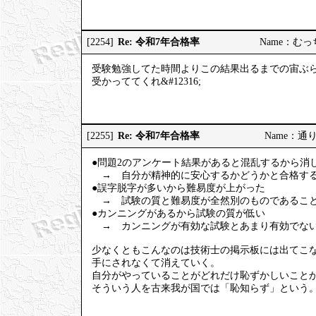
Re: 令和7年合格率
[2254]
Name：むっちり
受験勉強してた時間よりこの結果出るまでの宙ぶ
受かっててくれ&#12316;
Re: 令和7年合格率
[2255]
Name：通りす
●問題2のアンケート結果があると混乱するから消
→ 自分が精神的に安心するかどうかと合格する
●誤字脱字が多いから難易度が上がった
→ 試験の質と難易度が全然別のものであること
●カンニングがあるから試験の質が低い
→ カンニングが有効な試験とあまり有効でない
少なくともこんなのは技術士の掲示板には出てこ
手にされなくて消えていく。
自分がやっていることがどれだけ恥ずかしいこと
そういう人を古来我が国では「恥知らず」という