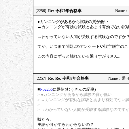
Re: 令和7年合格率
[2256]
Name：む
●カンニングがあるから試験の質が低い
→カンニングが有効な試験とあまり有効でない試
→わかっていない人間が受験する試験なのですか
てか、いつまで問題2のアンケートや誤字脱字のこ
この内容にずっと触れている通りすがりさん。
Re: Re: 令和7年合格率
[2257]
Name：通りす
■
No2256
に返信(むうさんの記事)
> ●カンニングがあるから試験の質が低い
> →カンニングが有効な試験とあまり有効でない
>
> →わかっていない人間が受験する試験なのです
嘘だろ。
主語が何かすらわからないの？