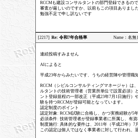
RCCMも建設コンサルタントの部門登録できるの
審査が厳しいのですか、以前もこの項目ありまし
勉強不足で申し訳ないです
Re: 令和7年合格率
[2217]
Name：名無しの
連続投稿すみません
AIによると
平成23年からみたいです、うちの経営陣や管理職知
RCCM（シビルコンサルティングマネージャ）は
ルタントの技術管理者（営業所単位で設置必須）
ント登録規程の一部改正（平成23年7月1日施行）や、
験を持つRCCMが登録可能となっています。
認定制度のポイント
認定対象: RCCM試験に合格し、かつ実務経験が5
必須条件: 技術管理者が登録事業者に所属し、有
制度施行: 具体的な要件は、2011年（平成23年
この認定は個人ではなく事業者に対して行われ、