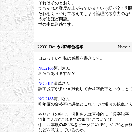
それはそのとおり。
でもそれと難度が上がっているという話が全く別
それをくっつけて考えてしまう論理的考察力のな
うがよほど問題。
世の中に迷惑です。
Re: 令和7年合格率
[2200]
Name：む
ロムっていた私の感想を書きます。
NO.2183
河川さん
30％もありますか？
↓
NO.2184
道草さん
誤字脱字が多い＝難化して合格率低下ということ
↓
NO.2185
河川さん
昨年度の合格率の調整とこれまでの傾向の観点よ
やりとりの中で、河川さんは直接的に「誤字脱字
河川さんの“これまでの傾向”については、
①「22年度の48.2%をピークに40.9%、31.7%
などを意味しているのか、