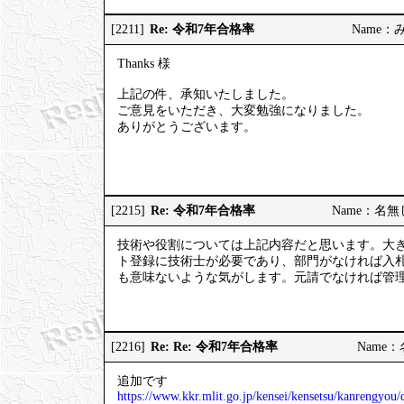
Re: 令和7年合格率
[2211]
Name：みっ
Thanks 様
上記の件、承知いたしました。
ご意見をいただき、大変勉強になりました。
ありがとうございます。
Re: 令和7年合格率
[2215]
Name：名無しの
技術や役割については上記内容だと思います。大
ト登録に技術士が必要であり、部門がなければ入
も意味ないような気がします。元請でなければ管
Re: Re: 令和7年合格率
[2216]
Name：名
追加です
https://www.kkr.mlit.go.jp/kensei/kensetsu/kanrengyo