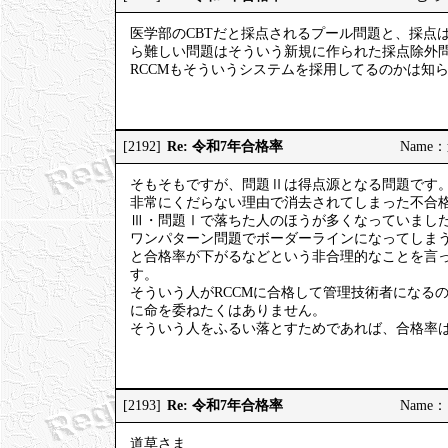
医学部のCBTだと採点されるプール問題と、採点
ら難しい問題はそういう新規に作られた採点除外
RCCMもそういうシステムを採用してるのかは知
Re: 令和7年合格率
[2192]
Name：道
そもそもですが、問題Ⅱは得点源となる問題です
非常にくだらない理由で消去されてしまった不合格
Ⅲ・問題Ⅰで落ちた人のほうが多くなっていまし
ワンパターン問題でボーダーラインになってしま
と合格率が下がるなどという非合理的なことを言
す。
そういう人がRCCMに合格して管理技術者になる
に命を委ねたくはありません。
そういう人をふるい落とすためであれば、合格率
Re: 令和7年合格率
[2193]
Name：ご
道草さま