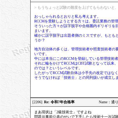
> もうちょっと試験の難度を上げてもらわないと、
おっしゃられるとおりと私も考えます。
RCCMを受験しようとする方々は、委託業務の管
そういった方々が誤字脱字や合格圏内ギリギリを
まいます。
確かに誤字脱字は出題者側のミスですが、もとも
うか？
地方自治体の多くは、管理技術者や照査技術者の要
いです。
中には本当にこのRCCMを登録している管理技術
それに輪をかけてRCCMはCBT試験となって以来
のでは？というレベルです。
したがってRCCM試験自体は小手先の改定ではな
そうでなければ「技術士」との同列扱いが成立し
Re: 令和7年合格率
[2206]
Name：通りす
まあ現状は「2級技術士」ですよね
問題Ⅲ事前公表のせいで下手したら技術士一次試