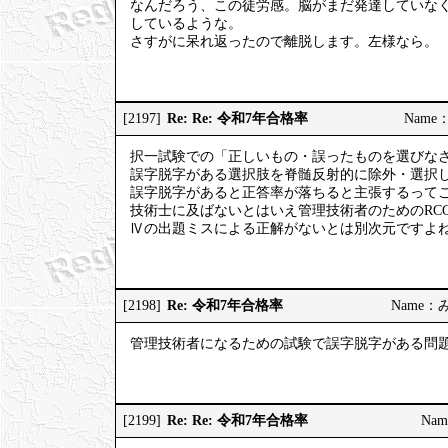
なんだろう、この徒労感。脳がまだ発達していな
しているような。
さすがに呆れ返ったので離脱します。左様なら。
Re: Re: 令和7年合格率
[2197]
Name：
択一試験での「正しいもの・誤ったものを選びな
誤字脱字がある選択肢を脊髄反射的に除外・選択
誤字脱字があると正答率が落ちると主張するって
技術士に及ばないとはいえ管理技術者のためのRC
Ⅳの出題ミスによる正解がないとは別次元ですよ
Re: 令和7年合格率
[2198]
Name：みっ
管理技術者になるための試験で誤字脱字がある問
Re: Re: 令和7年合格率
[2199]
Nam