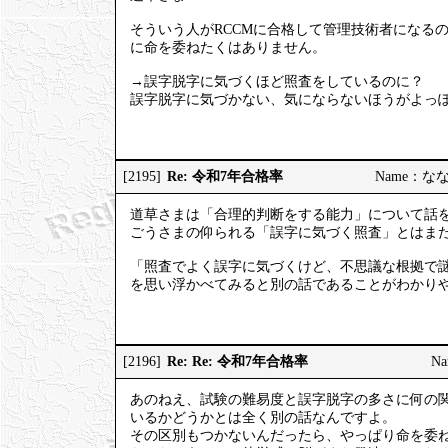
そういう人がRCCMに合格して管理技術者になる
に命を委ねたくはありません。
→誤字脱字に気づくほど照査をしているのに？
誤字脱字に気づかない、気にならないほうがよっ
Re: 令和7年合格率
[2195]
Name：ななし
道草さまは「合理的判断をする能力」について話
ごうさまの仰られる「誤字に気づく照査」とはま
「照査でよく誤字に気づくけど、不思議な根拠で
を思い浮かべてみると別の話であることがわかり
Re: Re: 令和7年合格率
[2196]
Na
あのねえ、試験の難易度と誤字脱字の多さに何の
いるかどうかとは全く別の話なんですよ。
その区別もつかないんだったら、やっぱり命を委