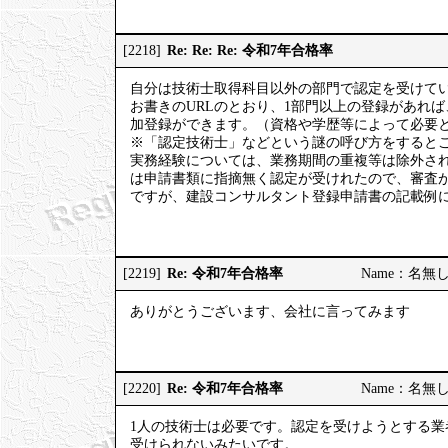
Re: Re: Re: 令和7年合格率
[2218]
自分は技術士取得科目以外の部門で認定を受けて
お書きのURLのとおり、1部門以上の登録があれ
加登録ができます。（資格や学歴等によって必要
※「認定技術士」などという謎の呼び方をするとこ
実務経験については、業務期間の重複等は除外さ
は申請書類に指摘無く認定が受けれたので、審査
ですが、建設コンサルタント登録申請書の記載例
Re: 令和7年合格率
[2219]
Name：名無しの権
ありがとうございます、会社に言ってみます
Re: 令和7年合格率
[2220]
Name：名無しの権
1人の技術士は必要です。認定を受けようとする業
受けられないみたいです。