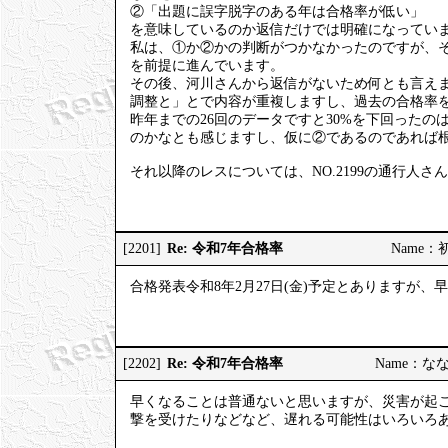
②「出題に誤字脱字のある年は合格率が低い」
を意味しているのか返信だけでは明確になってい
私は、①か②かの判断がつかなかったのですが、
を前提に進んでいます。
その後、河川さんから返信がないため何とも言え
調整と」とで内容が重複しますし、過去の合格率を
昨年までの26回のデータですと30%を下回った
のかなとも感じますし、仮に②であるのであれば
それ以降のレスについては、NO.2199の通行人
Re: 令和7年合格率
[2201]
Name：初砂
合格発表令和8年2月27日(金)予定とありますが
Re: 令和7年合格率
[2202]
Name：ななし
早くなることは普通ないと思いますが、災害が起
撃を受けたりなどなど、遅れる可能性はいろいろ