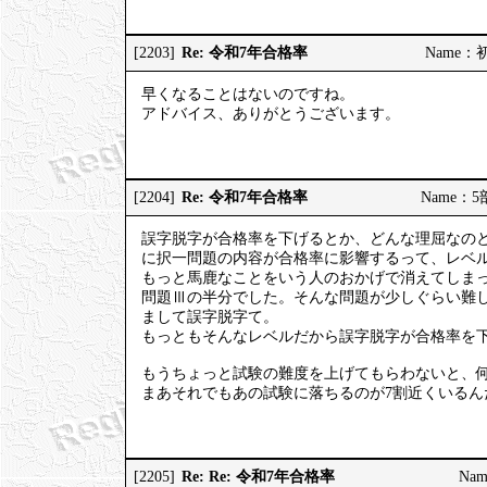
Re: 令和7年合格率
[2203]
Name：初砂
早くなることはないのですね。
アドバイス、ありがとうございます。
Re: 令和7年合格率
[2204]
Name：5部
誤字脱字が合格率を下げるとか、どんな理屈なの
に択一問題の内容が合格率に影響するって、レベ
もっと馬鹿なことをいう人のおかげで消えてしまっ
問題Ⅲの半分でした。そんな問題が少しぐらい難し
まして誤字脱字て。
もっともそんなレベルだから誤字脱字が合格率を
もうちょっと試験の難度を上げてもらわないと、何
まあそれでもあの試験に落ちるのが7割近くいる
Re: Re: 令和7年合格率
[2205]
Nam