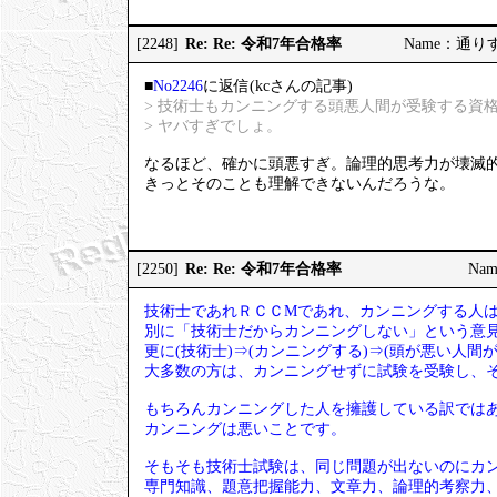
Re: Re: 令和7年合格率
[2248]
Name：通りすが
■
No2246
に返信(kcさんの記事)
> 技術士もカンニングする頭悪人間が受験する資
> ヤバすぎでしょ。
なるほど、確かに頭悪すぎ。論理的思考力が壊滅
きっとそのことも理解できないんだろうな。
Re: Re: 令和7年合格率
[2250]
Nam
技術士であれＲＣＣМであれ、カンニングする人
別に「技術士だからカンニングしない」という意
更に(技術士)⇒(カンニングする)⇒(頭が悪い人
大多数の方は、カンニングせずに試験を受験し、
もちろんカンニングした人を擁護している訳では
カンニングは悪いことです。
そもそも技術士試験は、同じ問題が出ないのにカ
専門知識、題意把握能力、文章力、論理的考察力