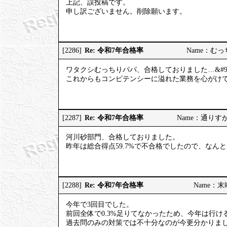
上記、誤投稿です。
申し訳ございません。削除願います。
Re: 令和7年合格率
[2286]
Name：むっちり
ワタクシむっちりパパ、合格しておりました…&#98
これからもコンピテンシーに溢れた業務を心がけてまい
Re: 令和7年合格率
[2287]
Name：通りすがりの
河川砂部門、合格しておりました。
昨年は総合得点59.7%で不合格でしたので、なん
Re: 令和7年合格率
[2288]
Name：末端社
今年で3回目でした。
前回全体で0.3%足りてなかったため、今年は行
過去問のみの対策では不十分なのが今更分かりま