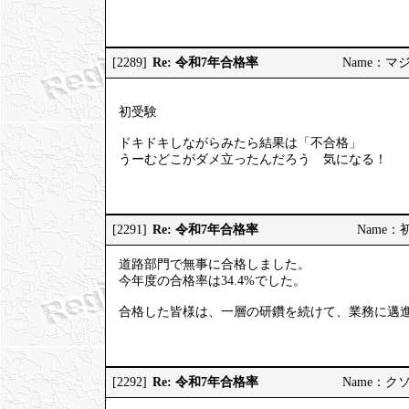
Re: 令和7年合格率
[2289]
Name：マジヤ
初受験
ドキドキしながらみたら結果は「不合格」
うーむどこがダメ立ったんだろう 気になる！
Re: 令和7年合格率
[2291]
Name：初挑
道路部門で無事に合格しました。
今年度の合格率は34.4%でした。
合格した皆様は、一層の研鑽を続けて、業務に邁
Re: 令和7年合格率
[2292]
Name：クソソ