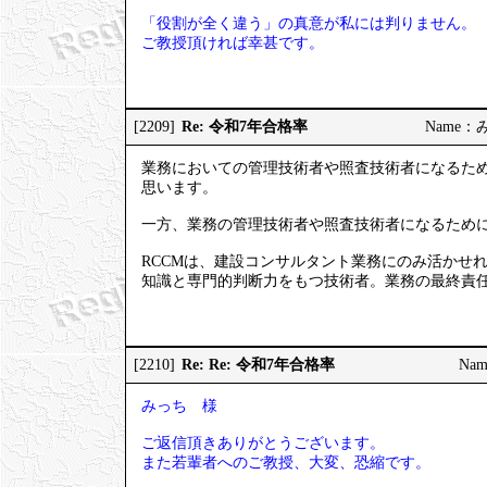
「役割が全く違う」の真意が私には判りません。
ご教授頂ければ幸甚です。
Re: 令和7年合格率
[2209]
Name：みっ
業務においての管理技術者や照査技術者になるため
思います。
一方、業務の管理技術者や照査技術者になるため
RCCMは、建設コンサルタント業務にのみ活かせ
知識と専門的判断力をもつ技術者。業務の最終責
Re: Re: 令和7年合格率
[2210]
Nam
みっち 様
ご返信頂きありがとうございます。
また若輩者へのご教授、大変、恐縮です。