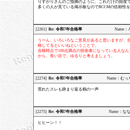
りすがりさんのご指摘のように、これだけの頻度
多くの人が見ている掲示板なのでRCCMの信頼性
Re: 令和7年合格率
[2261]
Name：AP
うーん、いろいろなご意見があると思いますが、
格してるといいねということで。
合格時点で100点満点の技術者になっている人な
から、長い目で、ゆるりと考えましょう。
Re: 令和7年合格率
[2274]
Name：むっちり
荒れたスレも静まり返る鶴の一声
Re: 令和7年合格率
[2275]
Name：ななし
ヒヒーン！！