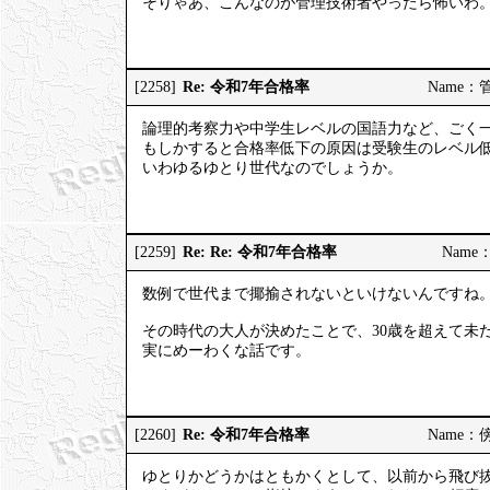
そりゃあ、こんなのが管理技術者やったら怖いわ
Re: 令和7年合格率
[2258]
Name：管理
論理的考察力や中学生レベルの国語力など、ごく
もしかすると合格率低下の原因は受験生のレベル
いわゆるゆとり世代なのでしょうか。
Re: Re: 令和7年合格率
[2259]
Name：
数例で世代まで揶揄されないといけないんですね
その時代の大人が決めたことで、30歳を超えて未
実にめーわくな話です。
Re: 令和7年合格率
[2260]
Name：傍観
ゆとりかどうかはともかくとして、以前から飛び