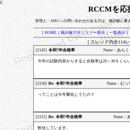
RCCMを
管理人・APECへの問い合わせがある方は、掲示板に書
[
HOME
｜
掲示板TOP
｜
ツリー表示
｜
一覧表示
｜
[ スレッド内全114レ
令和7年合格率
[2145]
Name：あらく 20
今年の試験内容からすると合格率は20～30％くら
Re: 令和7年合格率
[2150]
Name：むっちり
ってことは今年難化してたの？
Re: 令和7年合格率
[2151]
Name：あら
軟化しています。