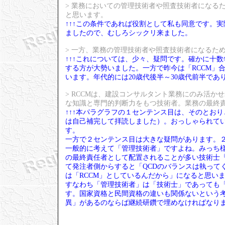
> 業務においての管理技術者や照査技術者になる
と思います。
↑↑↑この条件であれば役割として私も同意です。
ましたので、むしろシックリ来ました。
> 一方、業務の管理技術者や照査技術者になるた
↑↑↑これについては、少々、疑問です。確かに十
する方が大勢いました。一方で昨今は「RCCM」
います。年代的には20歳代後半～30歳代前半であ
> RCCMは、建設コンサルタント業務にのみ活
な知識と専門的判断力をもつ技術者。業務の最終
↑↑↑本パラグラフの１センテンス目は、そのとお
は自己補完して拝読しました）。おっしゃられて
す。
一方で２センテンス目は大きな疑問があります。
一般的に考えて「管理技術者」ですよね。みっち様
の最終責任者として配置されることが多い技術士
て発注者側からすると「QCDのバランスは執って
は「RCCM」としているんだから」になると思い
すなわち「管理技術者」は「技術士」であっても「
す。国家資格と民間資格の違いも関係ないという
異」があるのならば継続研鑽で埋めなければなり