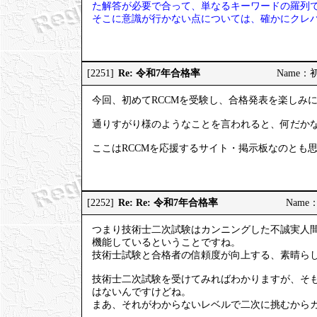
た解答が必要で合って、単なるキーワードの羅列
そこに意識が行かない点については、確かにクレ
Re: 令和7年合格率
[2251]
Name：初試
今回、初めてRCCMを受験し、合格発表を楽しみ
通りすがり様のようなことを言われると、何だか
ここはRCCMを応援するサイト・掲示板なのとも
Re: Re: 令和7年合格率
[2252]
Name：
つまり技術士二次試験はカンニングした不誠実人
機能しているということですね。
技術士試験と合格者の信頼度が向上する、素晴ら
技術士二次試験を受けてみればわかりますが、そ
はないんですけどね。
まあ、それがわからないレベルで二次に挑むから