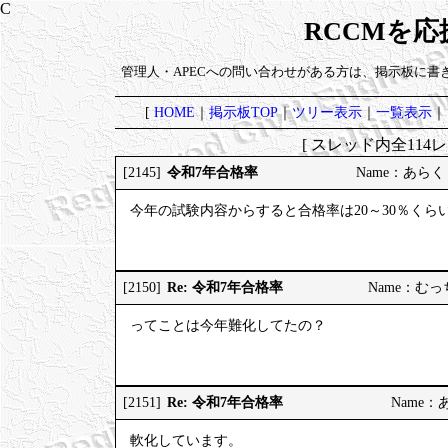
RCCMを
管理人・APECへの問い合わせがある方は、掲示板に書
[
HOME
｜
掲示板TOP
｜
ツリー表示
｜
一覧表示
｜
[ スレッド内全114レ
令和7年合格率
[2145]
Name：あらく 20
今年の試験内容からすると合格率は20～30％くら
Re: 令和7年合格率
[2150]
Name：むっちり
ってことは今年難化してたの？
Re: 令和7年合格率
[2151]
Name：あら
軟化しています。