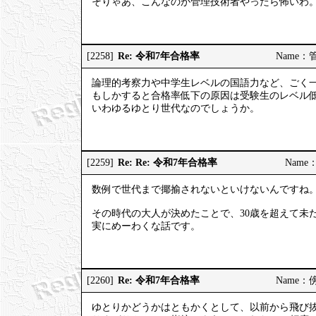
そりゃあ、こんなのが管理技術者やったら怖いわ
Re: 令和7年合格率
[2258]
Name：管理
論理的考察力や中学生レベルの国語力など、ごく
もしかすると合格率低下の原因は受験生のレベル
いわゆるゆとり世代なのでしょうか。
Re: Re: 令和7年合格率
[2259]
Name：
数例で世代まで揶揄されないといけないんですね
その時代の大人が決めたことで、30歳を超えて未
実にめーわくな話です。
Re: 令和7年合格率
[2260]
Name：傍観
ゆとりかどうかはともかくとして、以前から飛び