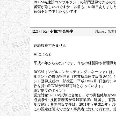
RCCMも建設コンサルタントの部門登録できるの
審査が厳しいのですか、以前もこの項目ありまし
勉強不足で申し訳ないです
Re: 令和7年合格率
[2217]
Name：名無しの
連続投稿すみません
AIによると
平成23年からみたいです、うちの経営陣や管理職知
RCCM（シビルコンサルティングマネージャ）は
ルタントの技術管理者（営業所単位で設置必須）
ント登録規程の一部改正（平成23年7月1日施行）や、
験を持つRCCMが登録可能となっています。
認定制度のポイント
認定対象: RCCM試験に合格し、かつ実務経験が5
必須条件: 技術管理者が登録事業者に所属し、有
制度施行: 具体的な要件は、2011年（平成23年
この認定は個人ではなく事業者に対して行われ、