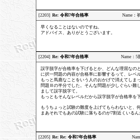
Re: 令和7年合格率
[2203]
Name：初砂
早くなることはないのですね。
アドバイス、ありがとうございます。
Re: 令和7年合格率
[2204]
Name：5部
誤字脱字が合格率を下げるとか、どんな理屈なの
に択一問題の内容が合格率に影響するって、レベ
もっと馬鹿なことをいう人のおかげで消えてしまっ
問題Ⅲの半分でした。そんな問題が少しぐらい難し
まして誤字脱字て。
もっともそんなレベルだから誤字脱字が合格率を
もうちょっと試験の難度を上げてもらわないと、何
まあそれでもあの試験に落ちるのが7割近くいる
Re: Re: 令和7年合格率
[2205]
Nam