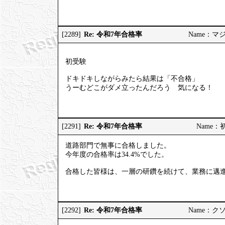
Re: 令和7年合格率
[2289]
Name：マジヤ
初受験
ドキドキしながらみたら結果は「不合格」
うーむどこがダメ立ったんだろう 気になる！
Re: 令和7年合格率
[2291]
Name：初挑
道路部門で無事に合格しました。
今年度の合格率は34.4%でした。
合格した皆様は、一層の研鑽を続けて、業務に邁
Re: 令和7年合格率
[2292]
Name：クソソ