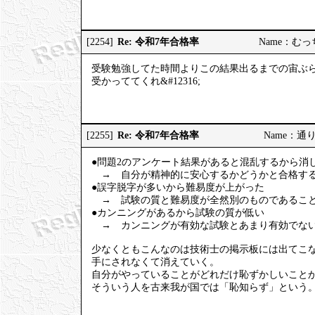
Re: 令和7年合格率
[2254]
Name：むっちり
受験勉強してた時間よりこの結果出るまでの宙ぶ
受かっててくれ&#12316;
Re: 令和7年合格率
[2255]
Name：通りす
●問題2のアンケート結果があると混乱するから消
→ 自分が精神的に安心するかどうかと合格する
●誤字脱字が多いから難易度が上がった
→ 試験の質と難易度が全然別のものであること
●カンニングがあるから試験の質が低い
→ カンニングが有効な試験とあまり有効でない
少なくともこんなのは技術士の掲示板には出てこ
手にされなくて消えていく。
自分がやっていることがどれだけ恥ずかしいこと
そういう人を古来我が国では「恥知らず」という