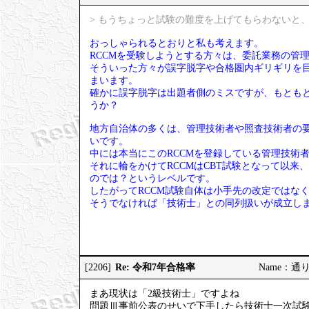
> もうちょっと試験の難度を上げてもらわないと、
おっしゃられるとおりと私も考えます。
RCCMを受験しようとする方々は、委託業務の管
そういった方々が誤字脱字や合格圏内ギリギリを
まいます。
確かに誤字脱字は出題者側のミスですが、もとも
うか？
地方自治体の多くは、管理技術者や照査技術者の要
いです。
中には本当にこのRCCMを登録している管理技術
それに輪をかけてRCCMはCBT試験となって以来
のでは？というレベルです。
したがってRCCM試験自体は小手先の改定ではな
そうでなければ「技術士」との同列扱いが成立し
Re: 令和7年合格率
[2206]
Name：通りす
まあ現状は「2級技術士」ですよね
問題Ⅲ事前公表のせいで下手したら技術士一次試