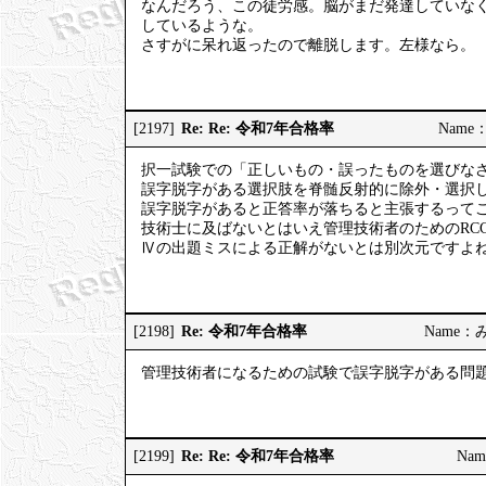
なんだろう、この徒労感。脳がまだ発達していな
しているような。
さすがに呆れ返ったので離脱します。左様なら。
Re: Re: 令和7年合格率
[2197]
Name：
択一試験での「正しいもの・誤ったものを選びな
誤字脱字がある選択肢を脊髄反射的に除外・選択
誤字脱字があると正答率が落ちると主張するって
技術士に及ばないとはいえ管理技術者のためのRC
Ⅳの出題ミスによる正解がないとは別次元ですよ
Re: 令和7年合格率
[2198]
Name：みっ
管理技術者になるための試験で誤字脱字がある問
Re: Re: 令和7年合格率
[2199]
Nam