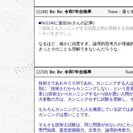
Re: Re: 令和7年合格率
[2248]
Name：通りすが
■
No2246
に返信(kcさんの記事)
> 技術士もカンニングする頭悪人間が受験する資
> ヤバすぎでしょ。
なるほど、確かに頭悪すぎ。論理的思考力が壊滅
きっとそのことも理解できないんだろうな。
Re: Re: 令和7年合格率
[2250]
Nam
技術士であれＲＣＣМであれ、カンニングする人
別に「技術士だからカンニングしない」という意
更に(技術士)⇒(カンニングする)⇒(頭が悪い人
大多数の方は、カンニングせずに試験を受験し、
もちろんカンニングした人を擁護している訳では
カンニングは悪いことです。
そもそも技術士試験は、同じ問題が出ないのにカ
専門知識、題意把握能力、文章力、論理的考察力