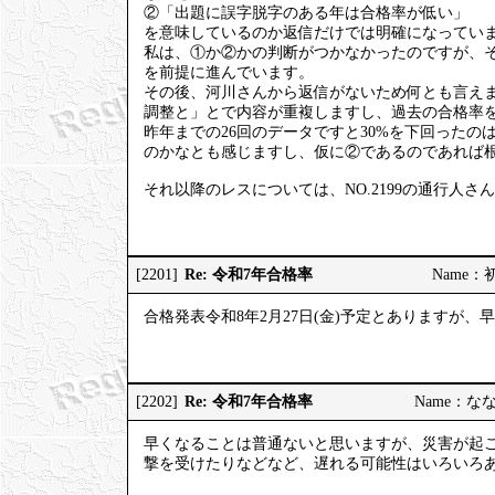
②「出題に誤字脱字のある年は合格率が低い」
を意味しているのか返信だけでは明確になってい
私は、①か②かの判断がつかなかったのですが、
を前提に進んでいます。
その後、河川さんから返信がないため何とも言え
調整と」とで内容が重複しますし、過去の合格率を
昨年までの26回のデータですと30%を下回った
のかなとも感じますし、仮に②であるのであれば
それ以降のレスについては、NO.2199の通行人
Re: 令和7年合格率
[2201]
Name：初砂
合格発表令和8年2月27日(金)予定とありますが
Re: 令和7年合格率
[2202]
Name：ななし
早くなることは普通ないと思いますが、災害が起
撃を受けたりなどなど、遅れる可能性はいろいろ