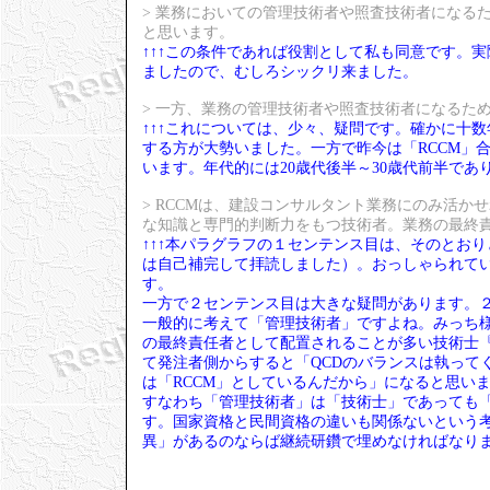
> 業務においての管理技術者や照査技術者になる
と思います。
↑↑↑この条件であれば役割として私も同意です。
ましたので、むしろシックリ来ました。
> 一方、業務の管理技術者や照査技術者になるた
↑↑↑これについては、少々、疑問です。確かに十
する方が大勢いました。一方で昨今は「RCCM」
います。年代的には20歳代後半～30歳代前半であ
> RCCMは、建設コンサルタント業務にのみ活
な知識と専門的判断力をもつ技術者。業務の最終
↑↑↑本パラグラフの１センテンス目は、そのとお
は自己補完して拝読しました）。おっしゃられて
す。
一方で２センテンス目は大きな疑問があります。
一般的に考えて「管理技術者」ですよね。みっち様
の最終責任者として配置されることが多い技術士
て発注者側からすると「QCDのバランスは執って
は「RCCM」としているんだから」になると思い
すなわち「管理技術者」は「技術士」であっても「
す。国家資格と民間資格の違いも関係ないという
異」があるのならば継続研鑽で埋めなければなり