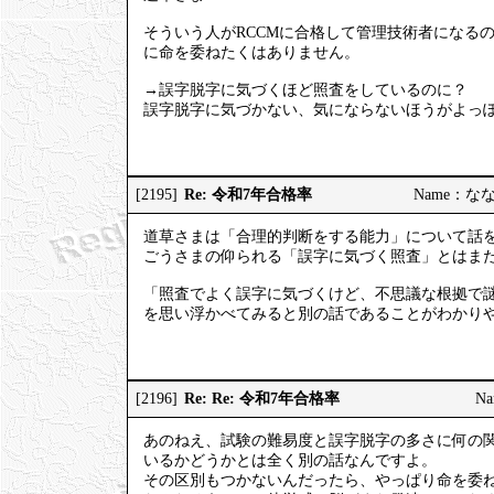
そういう人がRCCMに合格して管理技術者になる
に命を委ねたくはありません。
→誤字脱字に気づくほど照査をしているのに？
誤字脱字に気づかない、気にならないほうがよっ
Re: 令和7年合格率
[2195]
Name：ななし
道草さまは「合理的判断をする能力」について話
ごうさまの仰られる「誤字に気づく照査」とはま
「照査でよく誤字に気づくけど、不思議な根拠で
を思い浮かべてみると別の話であることがわかり
Re: Re: 令和7年合格率
[2196]
Na
あのねえ、試験の難易度と誤字脱字の多さに何の
いるかどうかとは全く別の話なんですよ。
その区別もつかないんだったら、やっぱり命を委