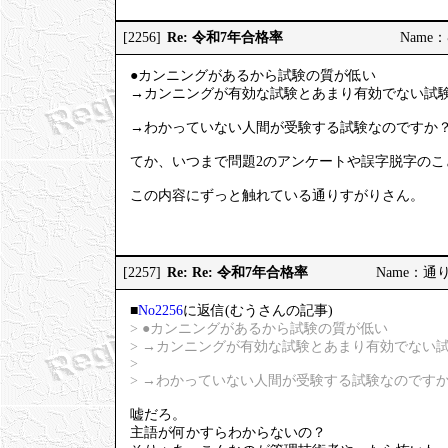
Re: 令和7年合格率
[2256]
Name：む
●カンニングがあるから試験の質が低い
→カンニングが有効な試験とあまり有効でない試
→わかっていない人間が受験する試験なのですか
てか、いつまで問題2のアンケートや誤字脱字のこ
この内容にずっと触れている通りすがりさん。
Re: Re: 令和7年合格率
[2257]
Name：通りす
■
No2256
に返信(むうさんの記事)
> ●カンニングがあるから試験の質が低い
> →カンニングが有効な試験とあまり有効でない
>
> →わかっていない人間が受験する試験なのです
嘘だろ。
主語が何かすらわからないの？