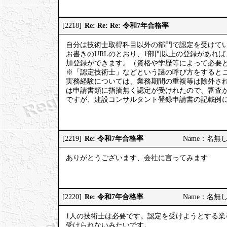
Re: Re: Re: 令和7年合格率
[2218]
自分は技術士取得科目以外の部門で認定を受けて
お書きのURLのとおり、1部門以上の登録があれ
加登録ができます。（資格や学歴等によって必要
※「認定技術士」などという謎の呼び方をするとこ
実務経験については、業務期間の重複等は除外さ
は申請書類に指摘無く認定が受けれたので、審査
ですが、建設コンサルタント登録申請書の記載例
Re: 令和7年合格率
[2219]
Name：名無しの権
ありがとうございます、会社に言ってみます
Re: 令和7年合格率
[2220]
Name：名無しの権
1人の技術士は必要です。認定を受けようとする業
受けられないみたいです。