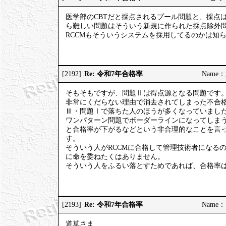
医学部のCBTだと採点されるプール問題と、採点
ら難しい問題はそういう新規に作られた採点除外
RCCMもそういうシステムを採用してるのかは知
Re: 令和7年合格率
[2192]
Name：道
そもそもですが、問題Ⅱは得点源となる問題です
非常にくだらない理由で消去されてしまった不合格
Ⅲ・問題Ⅰで落ちた人のほうが多くなっていまし
ワンパターン問題でボーダーラインになってしま
と合格率が下がるなどという非合理的なことを言
す。
そういう人がRCCMに合格して管理技術者になる
に命を委ねたくはありません。
そういう人をふるい落とすためであれば、合格率
Re: 令和7年合格率
[2193]
Name：ご
道草さま