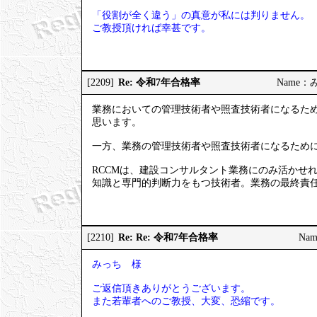
「役割が全く違う」の真意が私には判りません。
ご教授頂ければ幸甚です。
Re: 令和7年合格率
[2209]
Name：みっ
業務においての管理技術者や照査技術者になるため
思います。
一方、業務の管理技術者や照査技術者になるため
RCCMは、建設コンサルタント業務にのみ活かせ
知識と専門的判断力をもつ技術者。業務の最終責
Re: Re: 令和7年合格率
[2210]
Nam
みっち 様
ご返信頂きありがとうございます。
また若輩者へのご教授、大変、恐縮です。