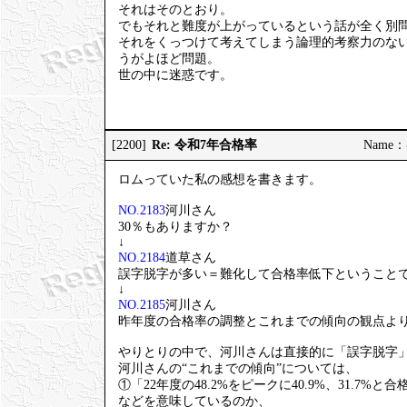
それはそのとおり。
でもそれと難度が上がっているという話が全く別
それをくっつけて考えてしまう論理的考察力のな
うがよほど問題。
世の中に迷惑です。
Re: 令和7年合格率
[2200]
Name：む
ロムっていた私の感想を書きます。
NO.2183
河川さん
30％もありますか？
↓
NO.2184
道草さん
誤字脱字が多い＝難化して合格率低下ということ
↓
NO.2185
河川さん
昨年度の合格率の調整とこれまでの傾向の観点よ
やりとりの中で、河川さんは直接的に「誤字脱字
河川さんの“これまでの傾向”については、
①「22年度の48.2%をピークに40.9%、31.7%
などを意味しているのか、