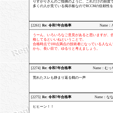
りすがりさんのご指摘のように、これだけの頻度
多くの人が見ている掲示板なのでRCCMの信頼性
Re: 令和7年合格率
[2261]
Name：AP
うーん、いろいろなご意見があると思いますが、
格してるといいねということで。
合格時点で100点満点の技術者になっている人な
から、長い目で、ゆるりと考えましょう。
Re: 令和7年合格率
[2274]
Name：むっちり
荒れたスレも静まり返る鶴の一声
Re: 令和7年合格率
[2275]
Name：ななし
ヒヒーン！！