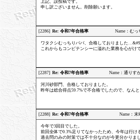
上記、誤投稿です。
申し訳ございません。削除願います。
Re: 令和7年合格率
[2286]
Name：むっちり
ワタクシむっちりパパ、合格しておりました…&#98
これからもコンピテンシーに溢れた業務を心がけてまい
Re: 令和7年合格率
[2287]
Name：通りすがりの
河川砂部門、合格しておりました。
昨年は総合得点59.7%で不合格でしたので、なん
Re: 令和7年合格率
[2288]
Name：末端社
今年で3回目でした。
前回全体で0.3%足りてなかったため、今年は行
過去問のみの対策では不十分なのが今更分かりま