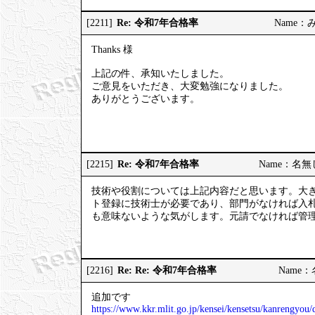
Re: 令和7年合格率
[2211]
Name：みっ
Thanks 様
上記の件、承知いたしました。
ご意見をいただき、大変勉強になりました。
ありがとうございます。
Re: 令和7年合格率
[2215]
Name：名無しの
技術や役割については上記内容だと思います。大
ト登録に技術士が必要であり、部門がなければ入
も意味ないような気がします。元請でなければ管
Re: Re: 令和7年合格率
[2216]
Name：名
追加です
https://www.kkr.mlit.go.jp/kensei/kensetsu/kanrengyo