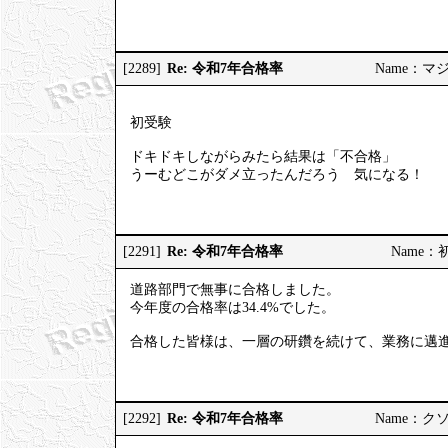
Re: 令和7年合格率
[2289]
Name：マジヤ
初受験
ドキドキしながらみたら結果は「不合格」
うーむどこがダメ立ったんだろう 気になる！
Re: 令和7年合格率
[2291]
Name：初挑
道路部門で無事に合格しました。
今年度の合格率は34.4%でした。
合格した皆様は、一層の研鑽を続けて、業務に邁
Re: 令和7年合格率
[2292]
Name：クソソ