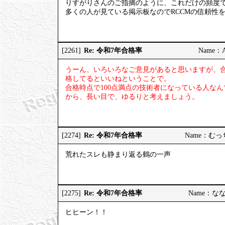
りすがりさんのご指摘のように、これだけの頻度
多くの人が見ている掲示板なのでRCCMの信頼性
Re: 令和7年合格率
[2261]
Name：AP
うーん、いろいろなご意見があると思いますが、
格してるといいねということで。
合格時点で100点満点の技術者になっている人な
から、長い目で、ゆるりと考えましょう。
Re: 令和7年合格率
[2274]
Name：むっちり
荒れたスレも静まり返る鶴の一声
Re: 令和7年合格率
[2275]
Name：ななし
ヒヒーン！！