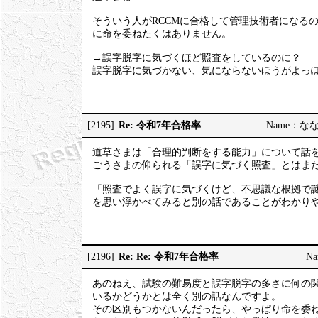
そういう人がRCCMに合格して管理技術者になる
に命を委ねたくはありません。
→誤字脱字に気づくほど照査をしているのに？
誤字脱字に気づかない、気にならないほうがよっ
Re: 令和7年合格率
[2195]
Name：ななし
道草さまは「合理的判断をする能力」について話
ごうさまの仰られる「誤字に気づく照査」とはま
「照査でよく誤字に気づくけど、不思議な根拠で
を思い浮かべてみると別の話であることがわかり
Re: Re: 令和7年合格率
[2196]
Na
あのねえ、試験の難易度と誤字脱字の多さに何の
いるかどうかとは全く別の話なんですよ。
その区別もつかないんだったら、やっぱり命を委