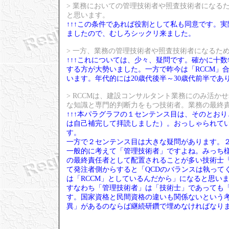
> 業務においての管理技術者や照査技術者になる
と思います。
↑↑↑この条件であれば役割として私も同意です。
ましたので、むしろシックリ来ました。
> 一方、業務の管理技術者や照査技術者になるた
↑↑↑これについては、少々、疑問です。確かに十
する方が大勢いました。一方で昨今は「RCCM」
います。年代的には20歳代後半～30歳代前半であ
> RCCMは、建設コンサルタント業務にのみ活
な知識と専門的判断力をもつ技術者。業務の最終
↑↑↑本パラグラフの１センテンス目は、そのとお
は自己補完して拝読しました）。おっしゃられて
す。
一方で２センテンス目は大きな疑問があります。
一般的に考えて「管理技術者」ですよね。みっち様
の最終責任者として配置されることが多い技術士
て発注者側からすると「QCDのバランスは執って
は「RCCM」としているんだから」になると思い
すなわち「管理技術者」は「技術士」であっても「
す。国家資格と民間資格の違いも関係ないという
異」があるのならば継続研鑽で埋めなければなり