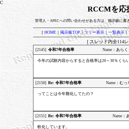
RCCMを
管理人・APECへの問い合わせがある方は、掲示板に書
[
HOME
｜
掲示板TOP
｜
ツリー表示
｜
一覧表示
｜
[ スレッド内全114レ
令和7年合格率
[2145]
Name：あらく 20
今年の試験内容からすると合格率は20～30％くら
Re: 令和7年合格率
[2150]
Name：むっちり
ってことは今年難化してたの？
Re: 令和7年合格率
[2151]
Name：あら
軟化しています。