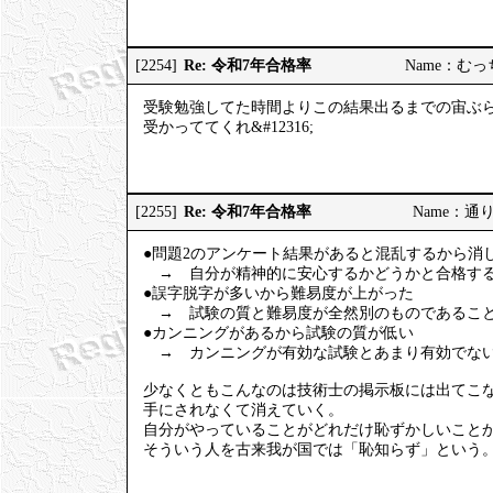
Re: 令和7年合格率
[2254]
Name：むっちり
受験勉強してた時間よりこの結果出るまでの宙ぶ
受かっててくれ&#12316;
Re: 令和7年合格率
[2255]
Name：通りす
●問題2のアンケート結果があると混乱するから消
→ 自分が精神的に安心するかどうかと合格する
●誤字脱字が多いから難易度が上がった
→ 試験の質と難易度が全然別のものであること
●カンニングがあるから試験の質が低い
→ カンニングが有効な試験とあまり有効でない
少なくともこんなのは技術士の掲示板には出てこ
手にされなくて消えていく。
自分がやっていることがどれだけ恥ずかしいこと
そういう人を古来我が国では「恥知らず」という