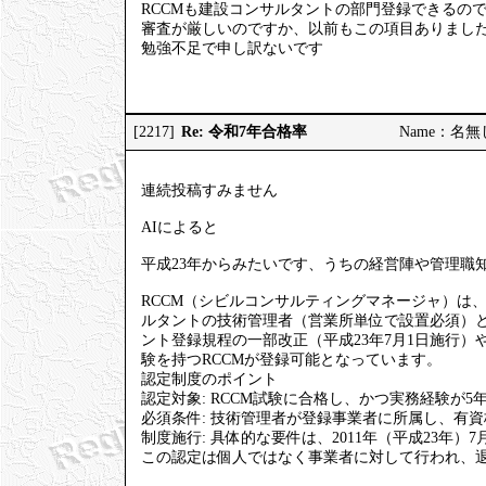
RCCMも建設コンサルタントの部門登録できるの
審査が厳しいのですか、以前もこの項目ありまし
勉強不足で申し訳ないです
Re: 令和7年合格率
[2217]
Name：名無しの
連続投稿すみません
AIによると
平成23年からみたいです、うちの経営陣や管理職知
RCCM（シビルコンサルティングマネージャ）は
ルタントの技術管理者（営業所単位で設置必須）
ント登録規程の一部改正（平成23年7月1日施行）や、
験を持つRCCMが登録可能となっています。
認定制度のポイント
認定対象: RCCM試験に合格し、かつ実務経験が5
必須条件: 技術管理者が登録事業者に所属し、有
制度施行: 具体的な要件は、2011年（平成23年
この認定は個人ではなく事業者に対して行われ、