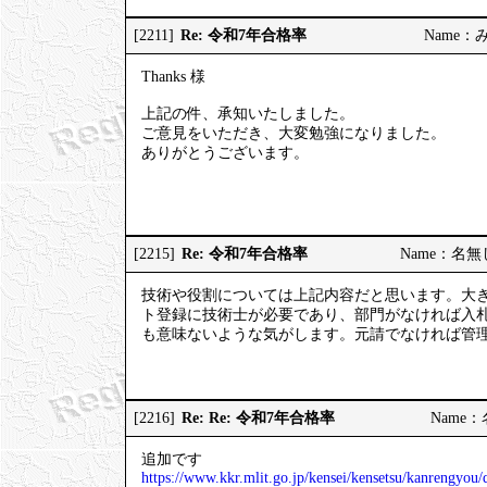
Re: 令和7年合格率
[2211]
Name：みっ
Thanks 様
上記の件、承知いたしました。
ご意見をいただき、大変勉強になりました。
ありがとうございます。
Re: 令和7年合格率
[2215]
Name：名無しの
技術や役割については上記内容だと思います。大
ト登録に技術士が必要であり、部門がなければ入
も意味ないような気がします。元請でなければ管
Re: Re: 令和7年合格率
[2216]
Name：名
追加です
https://www.kkr.mlit.go.jp/kensei/kensetsu/kanrengyo