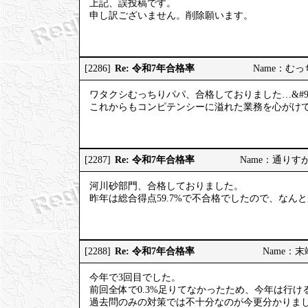
上記、誤投稿です。
申し訳ございません。削除願います。
Re: 令和7年合格率
[2286]
Name：むっちり
ワタクシむっちりパパ、合格しておりました…&#98
これからもコンピテンシーに溢れた業務を心がけてまい
Re: 令和7年合格率
[2287]
Name：通りすがりの
河川砂部門、合格しておりました。
昨年は総合得点59.7%で不合格でしたので、なん
Re: 令和7年合格率
[2288]
Name：末端社
今年で3回目でした。
前回全体で0.3%足りてなかったため、今年は行
過去問のみの対策では不十分なのが今更分かりま