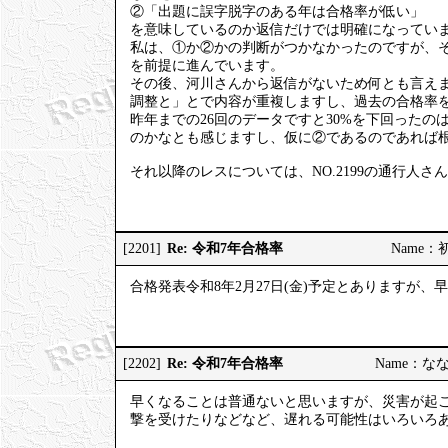
②「出題に誤字脱字のある年は合格率が低い」
を意味しているのか返信だけでは明確になってい
私は、①か②かの判断がつかなかったのですが、
を前提に進んでいます。
その後、河川さんから返信がないため何とも言え
調整と」とで内容が重複しますし、過去の合格率を
昨年までの26回のデータですと30%を下回った
のかなとも感じますし、仮に②であるのであれば
それ以降のレスについては、NO.2199の通行人
Re: 令和7年合格率
[2201]
Name：初砂
合格発表令和8年2月27日(金)予定とありますが
Re: 令和7年合格率
[2202]
Name：ななし
早くなることは普通ないと思いますが、災害が起
撃を受けたりなどなど、遅れる可能性はいろいろ