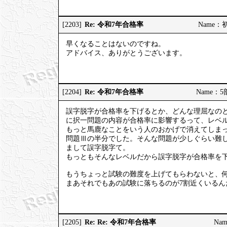
Re: 令和7年合格率
[2203]
Name：初砂
早くなることはないのですね。
アドバイス、ありがとうございます。
Re: 令和7年合格率
[2204]
Name：5部
誤字脱字が合格率を下げるとか、どんな理屈なの
に択一問題の内容が合格率に影響するって、レベ
もっと馬鹿なことをいう人のおかげで消えてしまっ
問題Ⅲの半分でした。そんな問題が少しぐらい難し
まして誤字脱字て。
もっともそんなレベルだから誤字脱字が合格率を
もうちょっと試験の難度を上げてもらわないと、何
まあそれでもあの試験に落ちるのが7割近くいる
Re: Re: 令和7年合格率
[2205]
Nam