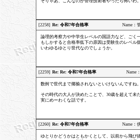
そりゃあ、こんなのが管理技術者やったら怖いわ
Re: 令和7年合格率
[2258]
Name：管理
論理的考察力や中学生レベルの国語力など、ごく
もしかすると合格率低下の原因は受験生のレベル
いわゆるゆとり世代なのでしょうか。
Re: Re: 令和7年合格率
[2259]
Name：
数例で世代まで揶揄されないといけないんですね
その時代の大人が決めたことで、30歳を超えて未
実にめーわくな話です。
Re: 令和7年合格率
[2260]
Name：傍観
ゆとりかどうかはともかくとして、以前から飛び