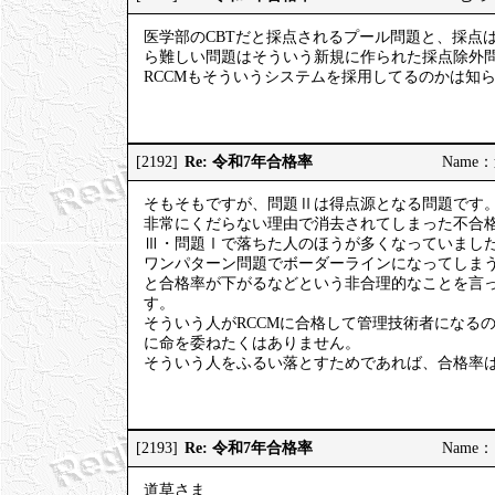
医学部のCBTだと採点されるプール問題と、採点
ら難しい問題はそういう新規に作られた採点除外
RCCMもそういうシステムを採用してるのかは知
Re: 令和7年合格率
[2192]
Name：道
そもそもですが、問題Ⅱは得点源となる問題です
非常にくだらない理由で消去されてしまった不合格
Ⅲ・問題Ⅰで落ちた人のほうが多くなっていまし
ワンパターン問題でボーダーラインになってしま
と合格率が下がるなどという非合理的なことを言
す。
そういう人がRCCMに合格して管理技術者になる
に命を委ねたくはありません。
そういう人をふるい落とすためであれば、合格率
Re: 令和7年合格率
[2193]
Name：ご
道草さま