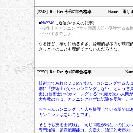
Re: Re: 令和7年合格率
[2248]
Name：通りすが
■
No2246
に返信(kcさんの記事)
> 技術士もカンニングする頭悪人間が受験する資
> ヤバすぎでしょ。
なるほど、確かに頭悪すぎ。論理的思考力が壊滅
きっとそのことも理解できないんだろうな。
Re: Re: 令和7年合格率
[2250]
Nam
技術士であれＲＣＣМであれ、カンニングする人
別に「技術士だからカンニングしない」という意
更に(技術士)⇒(カンニングする)⇒(頭が悪い人
大多数の方は、カンニングせずに試験を受験し、
もちろんカンニングした人を擁護している訳では
カンニングは悪いことです。
そもそも技術士試験は、同じ問題が出ないのにカ
専門知識、題意把握能力、文章力、論理的考察力