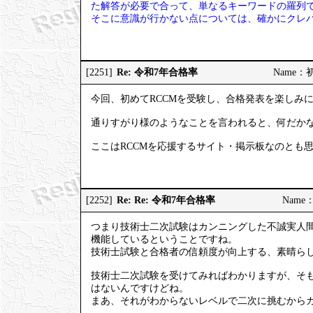
た解答が必要で合って、単なるキーワードの羅列
そこに意識が行かない点については、確かにクレ
Re: 令和7年合格率
[2251]
Name：初試
今回、初めてRCCMを受験し、合格発表を楽しみ
通りすがり様のようなことを言われると、何だか
ここはRCCMを応援するサイト・掲示板なのとも
Re: Re: 令和7年合格率
[2252]
Name：
つまり技術士二次試験はカンニングした不誠実人
機能しているということですね。
技術士試験と合格者の信頼度が向上する、素晴ら
技術士二次試験を受けてみればわかりますが、そ
はないんですけどね。
まあ、それがわからないレベルで二次に挑むから