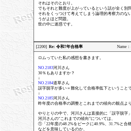
それはそのとおり。
でもそれと難度が上がっているという話が全く別
それをくっつけて考えてしまう論理的考察力のな
うがよほど問題。
世の中に迷惑です。
Re: 令和7年合格率
[2200]
Name：む
ロムっていた私の感想を書きます。
NO.2183
河川さん
30％もありますか？
↓
NO.2184
道草さん
誤字脱字が多い＝難化して合格率低下ということ
↓
NO.2185
河川さん
昨年度の合格率の調整とこれまでの傾向の観点よ
やりとりの中で、河川さんは直接的に「誤字脱字
河川さんの“これまでの傾向”については、
①「22年度の48.2%をピークに40.9%、31.7%
などを意味しているのか、