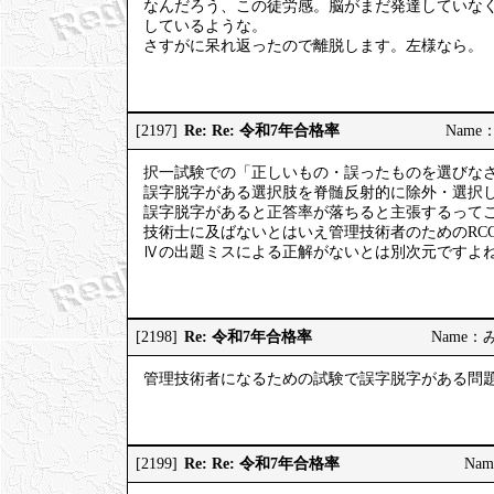
なんだろう、この徒労感。脳がまだ発達していな
しているような。
さすがに呆れ返ったので離脱します。左様なら。
Re: Re: 令和7年合格率
[2197]
Name：
択一試験での「正しいもの・誤ったものを選びな
誤字脱字がある選択肢を脊髄反射的に除外・選択
誤字脱字があると正答率が落ちると主張するって
技術士に及ばないとはいえ管理技術者のためのRC
Ⅳの出題ミスによる正解がないとは別次元ですよ
Re: 令和7年合格率
[2198]
Name：みっ
管理技術者になるための試験で誤字脱字がある問
Re: Re: 令和7年合格率
[2199]
Nam