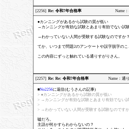
Re: 令和7年合格率
[2256]
Name：む
●カンニングがあるから試験の質が低い
→カンニングが有効な試験とあまり有効でない試
→わかっていない人間が受験する試験なのですか
てか、いつまで問題2のアンケートや誤字脱字のこ
この内容にずっと触れている通りすがりさん。
Re: Re: 令和7年合格率
[2257]
Name：通りす
■
No2256
に返信(むうさんの記事)
> ●カンニングがあるから試験の質が低い
> →カンニングが有効な試験とあまり有効でない
>
> →わかっていない人間が受験する試験なのです
嘘だろ。
主語が何かすらわからないの？