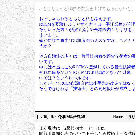
> もうちょっと試験の難度を上げてもらわないと、
おっしゃられるとおりと私も考えます。
RCCMを受験しようとする方々は、委託業務の管
そういった方々が誤字脱字や合格圏内ギリギリを
まいます。
確かに誤字脱字は出題者側のミスですが、もとも
うか？
地方自治体の多くは、管理技術者や照査技術者の要
いです。
中には本当にこのRCCMを登録している管理技術
それに輪をかけてRCCMはCBT試験となって以来
のでは？というレベルです。
したがってRCCM試験自体は小手先の改定ではな
そうでなければ「技術士」との同列扱いが成立し
Re: 令和7年合格率
[2206]
Name：通りす
まあ現状は「2級技術士」ですよね
問題Ⅲ事前公表のせいで下手したら技術士一次試