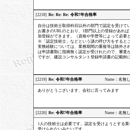
Re: Re: Re: 令和7年合格率
[2218]
自分は技術士取得科目以外の部門で認定を受けて
お書きのURLのとおり、1部門以上の登録があれ
加登録ができます。（資格や学歴等によって必要
※「認定技術士」などという謎の呼び方をするとこ
実務経験については、業務期間の重複等は除外さ
は申請書類に指摘無く認定が受けれたので、審査
ですが、建設コンサルタント登録申請書の記載例
Re: 令和7年合格率
[2219]
Name：名無しの権
ありがとうございます、会社に言ってみます
Re: 令和7年合格率
[2220]
Name：名無しの権
1人の技術士は必要です。認定を受けようとする業
受けられないみたいです。