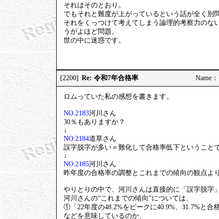
それはそのとおり。
でもそれと難度が上がっているという話が全く別
それをくっつけて考えてしまう論理的考察力のな
うがよほど問題。
世の中に迷惑です。
Re: 令和7年合格率
[2200]
Name：む
ロムっていた私の感想を書きます。
NO.2183
河川さん
30％もありますか？
↓
NO.2184
道草さん
誤字脱字が多い＝難化して合格率低下ということ
↓
NO.2185
河川さん
昨年度の合格率の調整とこれまでの傾向の観点よ
やりとりの中で、河川さんは直接的に「誤字脱字
河川さんの“これまでの傾向”については、
①「22年度の48.2%をピークに40.9%、31.7%
などを意味しているのか、