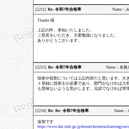
Re: 令和7年合格率
[2211]
Name：みっ
Thanks 様
上記の件、承知いたしました。
ご意見をいただき、大変勉強になりました。
ありがとうございます。
Re: 令和7年合格率
[2215]
Name：名無しの
技術や役割については上記内容だと思います。大
ト登録に技術士が必要であり、部門がなければ入
も意味ないような気がします。元請でなければ管
Re: Re: 令和7年合格率
[2216]
Name：名
追加です
https://www.kkr.mlit.go.jp/kensei/kensetsu/kanrengyo