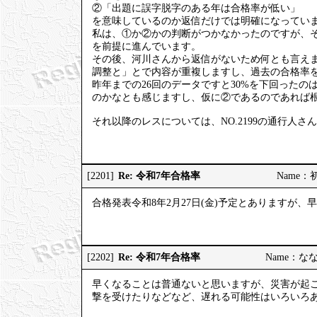
②「出題に誤字脱字のある年は合格率が低い」
を意味しているのか返信だけでは明確になってい
私は、①か②かの判断がつかなかったのですが、
を前提に進んでいます。
その後、河川さんから返信がないため何とも言え
調整と」とで内容が重複しますし、過去の合格率を
昨年までの26回のデータですと30%を下回った
のかなとも感じますし、仮に②であるのであれば
それ以降のレスについては、NO.2199の通行人
Re: 令和7年合格率
[2201]
Name：初砂
合格発表令和8年2月27日(金)予定とありますが
Re: 令和7年合格率
[2202]
Name：ななし
早くなることは普通ないと思いますが、災害が起
撃を受けたりなどなど、遅れる可能性はいろいろ