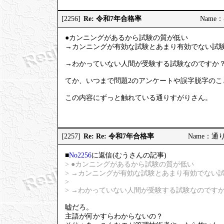
Re: 令和7年合格率
[2256]
Name：む
●カンニングがあるから試験の質が低い
→カンニングが有効な試験とあまり有効でない試
→わかっていない人間が受験する試験なのですか
てか、いつまで問題2のアンケートや誤字脱字のこ
この内容にずっと触れている通りすがりさん。
Re: Re: 令和7年合格率
[2257]
Name：通りす
■
No2256
に返信(むうさんの記事)
> ●カンニングがあるから試験の質が低い
> →カンニングが有効な試験とあまり有効でない
>
> →わかっていない人間が受験する試験なのです
嘘だろ。
主語が何かすらわからないの？