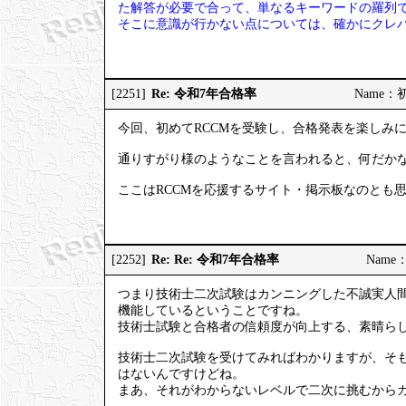
た解答が必要で合って、単なるキーワードの羅列
そこに意識が行かない点については、確かにクレ
Re: 令和7年合格率
[2251]
Name：初試
今回、初めてRCCMを受験し、合格発表を楽しみ
通りすがり様のようなことを言われると、何だか
ここはRCCMを応援するサイト・掲示板なのとも
Re: Re: 令和7年合格率
[2252]
Name：
つまり技術士二次試験はカンニングした不誠実人
機能しているということですね。
技術士試験と合格者の信頼度が向上する、素晴ら
技術士二次試験を受けてみればわかりますが、そ
はないんですけどね。
まあ、それがわからないレベルで二次に挑むから