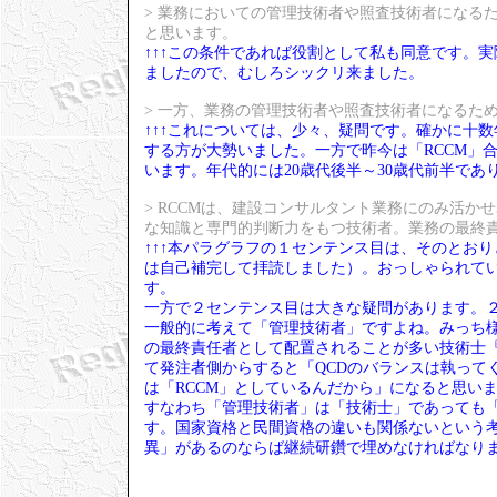
> 業務においての管理技術者や照査技術者になる
と思います。
↑↑↑この条件であれば役割として私も同意です。
ましたので、むしろシックリ来ました。
> 一方、業務の管理技術者や照査技術者になるた
↑↑↑これについては、少々、疑問です。確かに十
する方が大勢いました。一方で昨今は「RCCM」
います。年代的には20歳代後半～30歳代前半であ
> RCCMは、建設コンサルタント業務にのみ活
な知識と専門的判断力をもつ技術者。業務の最終
↑↑↑本パラグラフの１センテンス目は、そのとお
は自己補完して拝読しました）。おっしゃられて
す。
一方で２センテンス目は大きな疑問があります。
一般的に考えて「管理技術者」ですよね。みっち様
の最終責任者として配置されることが多い技術士
て発注者側からすると「QCDのバランスは執って
は「RCCM」としているんだから」になると思い
すなわち「管理技術者」は「技術士」であっても「
す。国家資格と民間資格の違いも関係ないという
異」があるのならば継続研鑽で埋めなければなり