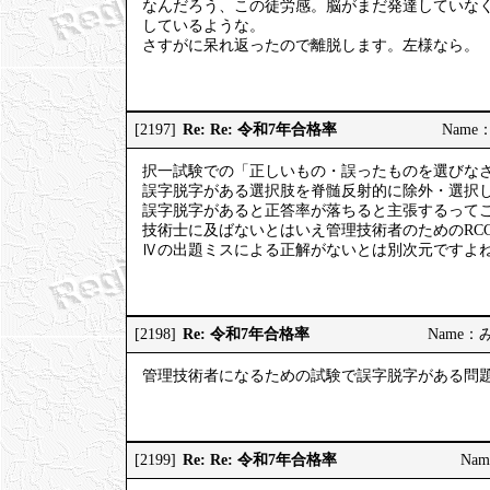
なんだろう、この徒労感。脳がまだ発達していな
しているような。
さすがに呆れ返ったので離脱します。左様なら。
Re: Re: 令和7年合格率
[2197]
Name：
択一試験での「正しいもの・誤ったものを選びな
誤字脱字がある選択肢を脊髄反射的に除外・選択
誤字脱字があると正答率が落ちると主張するって
技術士に及ばないとはいえ管理技術者のためのRC
Ⅳの出題ミスによる正解がないとは別次元ですよ
Re: 令和7年合格率
[2198]
Name：みっ
管理技術者になるための試験で誤字脱字がある問
Re: Re: 令和7年合格率
[2199]
Nam