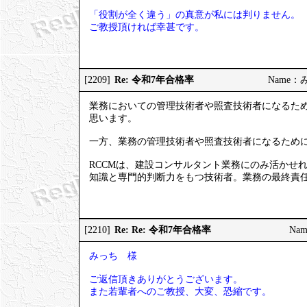
「役割が全く違う」の真意が私には判りません。
ご教授頂ければ幸甚です。
Re: 令和7年合格率
[2209]
Name：みっ
業務においての管理技術者や照査技術者になるため
思います。
一方、業務の管理技術者や照査技術者になるため
RCCMは、建設コンサルタント業務にのみ活かせ
知識と専門的判断力をもつ技術者。業務の最終責
Re: Re: 令和7年合格率
[2210]
Nam
みっち 様
ご返信頂きありがとうございます。
また若輩者へのご教授、大変、恐縮です。