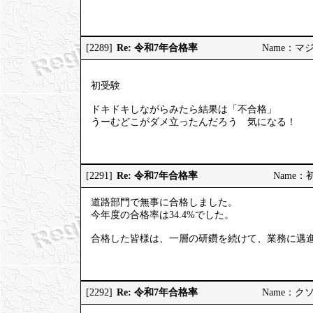
Re: 令和7年合格率
[2289]
Name：マジヤ
初受験
ドキドキしながらみたら結果は「不合格」
うーむどこがダメ立ったんだろう 気になる！
Re: 令和7年合格率
[2291]
Name：初挑
道路部門で無事に合格しました。
今年度の合格率は34.4%でした。
合格した皆様は、一層の研鑽を続けて、業務に邁
Re: 令和7年合格率
[2292]
Name：クソソ