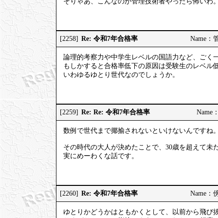
そりゃあ、こんなのが管理技術者やったら怖いわ
Re: 令和7年合格率
[2258]
Name：管理
論理的考察力や中学生レベルの国語力など、ごく
もしかすると合格率低下の原因は受験生のレベル
いわゆるゆとり世代なのでしょうか。
Re: Re: 令和7年合格率
[2259]
Name：
数例で世代まで揶揄されないといけないんですね
その時代の大人が決めたことで、30歳を超えて未
実にめーわくな話です。
Re: 令和7年合格率
[2260]
Name：傍観
ゆとりかどうかはともかくとして、以前から飛び