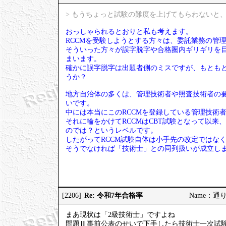
> もうちょっと試験の難度を上げてもらわないと、
おっしゃられるとおりと私も考えます。
RCCMを受験しようとする方々は、委託業務の管
そういった方々が誤字脱字や合格圏内ギリギリを
まいます。
確かに誤字脱字は出題者側のミスですが、もとも
うか？
地方自治体の多くは、管理技術者や照査技術者の要
いです。
中には本当にこのRCCMを登録している管理技術
それに輪をかけてRCCMはCBT試験となって以来
のでは？というレベルです。
したがってRCCM試験自体は小手先の改定ではな
そうでなければ「技術士」との同列扱いが成立し
Re: 令和7年合格率
[2206]
Name：通りす
まあ現状は「2級技術士」ですよね
問題Ⅲ事前公表のせいで下手したら技術士一次試