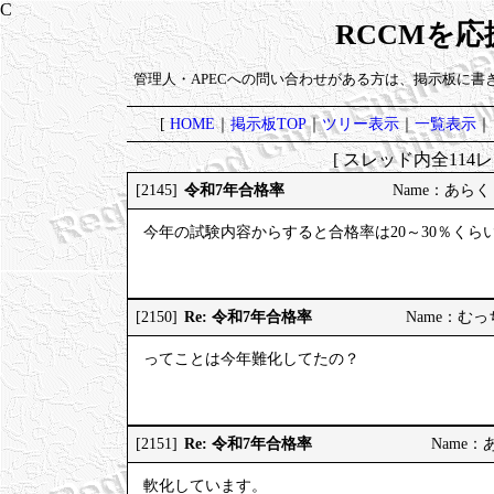
RCCMを
管理人・APECへの問い合わせがある方は、掲示板に書
[
HOME
｜
掲示板TOP
｜
ツリー表示
｜
一覧表示
｜
[ スレッド内全114レ
令和7年合格率
[2145]
Name：あらく 20
今年の試験内容からすると合格率は20～30％くら
Re: 令和7年合格率
[2150]
Name：むっちり
ってことは今年難化してたの？
Re: 令和7年合格率
[2151]
Name：あら
軟化しています。