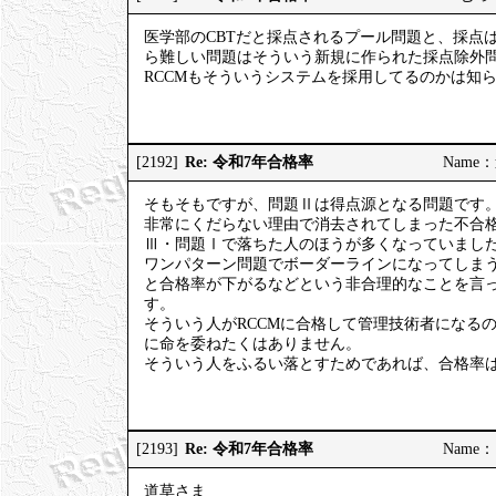
医学部のCBTだと採点されるプール問題と、採点
ら難しい問題はそういう新規に作られた採点除外
RCCMもそういうシステムを採用してるのかは知
Re: 令和7年合格率
[2192]
Name：道
そもそもですが、問題Ⅱは得点源となる問題です
非常にくだらない理由で消去されてしまった不合格
Ⅲ・問題Ⅰで落ちた人のほうが多くなっていまし
ワンパターン問題でボーダーラインになってしま
と合格率が下がるなどという非合理的なことを言
す。
そういう人がRCCMに合格して管理技術者になる
に命を委ねたくはありません。
そういう人をふるい落とすためであれば、合格率
Re: 令和7年合格率
[2193]
Name：ご
道草さま