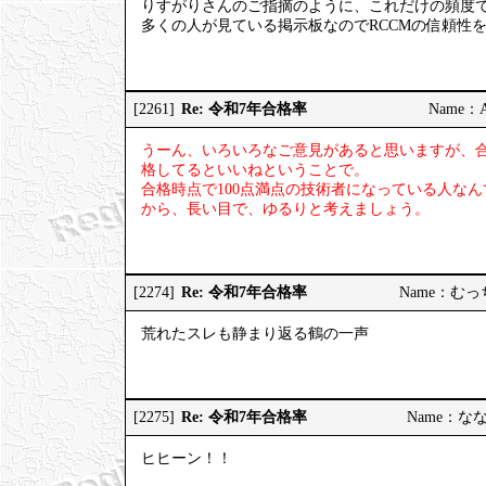
りすがりさんのご指摘のように、これだけの頻度
多くの人が見ている掲示板なのでRCCMの信頼性
Re: 令和7年合格率
[2261]
Name：AP
うーん、いろいろなご意見があると思いますが、
格してるといいねということで。
合格時点で100点満点の技術者になっている人な
から、長い目で、ゆるりと考えましょう。
Re: 令和7年合格率
[2274]
Name：むっちり
荒れたスレも静まり返る鶴の一声
Re: 令和7年合格率
[2275]
Name：ななし
ヒヒーン！！