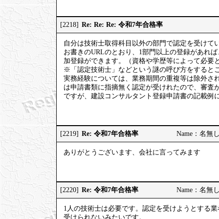
Re: Re: Re: 令和7年合格率
[2218]
自分は技術士取得科目以外の部門で認定を受けて
お書きのURLのとおり、1部門以上の登録があれ
加登録ができます。（資格や学歴等によって必要
※「認定技術士」などという謎の呼び方をするとこ
実務経験については、業務期間の重複等は除外さ
は申請書類に指摘無く認定が受けれたので、審査
ですが、建設コンサルタント登録申請書の記載例
Re: 令和7年合格率
[2219]
Name：名無しの権
ありがとうございます、会社に言ってみます
Re: 令和7年合格率
[2220]
Name：名無しの権
1人の技術士は必要です。認定を受けようとする業
受けられないみたいです。