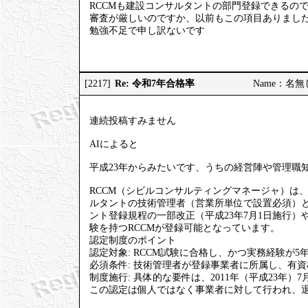
RCCMも建設コンサルタントの部門登録できるの
審査が厳しいのですか、以前もこの項目ありまし
勉強不足で申し訳ないです
Re: 令和7年合格率
[2217]
Name：名無しの
連続投稿すみません
AIによると
平成23年からみたいです、うちの経営陣や管理職知
RCCM（シビルコンサルティングマネージャ）は
ルタントの技術管理者（営業所単位で設置必須）
ント登録規程の一部改正（平成23年7月1日施行）や、
験を持つRCCMが登録可能となっています。
認定制度のポイント
認定対象: RCCM試験に合格し、かつ実務経験が5
必須条件: 技術管理者が登録事業者に所属し、有
制度施行: 具体的な要件は、2011年（平成23年
この認定は個人ではなく事業者に対して行われ、