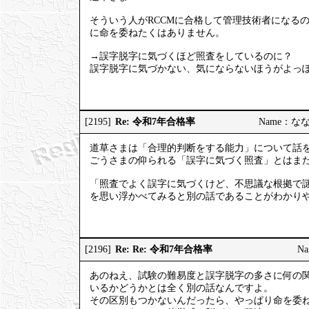
そういう人がRCCMに合格して管理技術者になる
に命を委ねたくはありません。
→誤字脱字に気づくほど照査をしているのに？
誤字脱字に気づかない、気にならないほうがよっ
Re: 令和7年合格率
[2195]
Name：ななし
道草さまは「合理的判断をする能力」について話
ごうさまの仰られる「誤字に気づく照査」とはま
「照査でよく誤字に気づくけど、不思議な根拠で
を思い浮かべてみると別の話であることがわかり
Re: Re: 令和7年合格率
[2196]
Na
あのねえ、試験の難易度と誤字脱字の多さに何の
いるかどうかとは全く別の話なんですよ。
その区別もつかないんだったら、やっぱり命を委