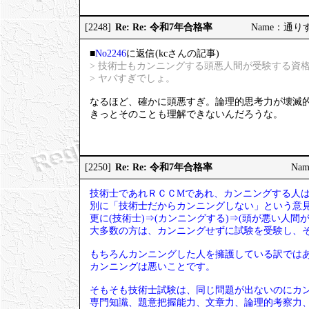
Re: Re: 令和7年合格率
[2248]
Name：通りすが
■
No2246
に返信(kcさんの記事)
> 技術士もカンニングする頭悪人間が受験する資
> ヤバすぎでしょ。
なるほど、確かに頭悪すぎ。論理的思考力が壊滅
きっとそのことも理解できないんだろうな。
Re: Re: 令和7年合格率
[2250]
Nam
技術士であれＲＣＣМであれ、カンニングする人
別に「技術士だからカンニングしない」という意
更に(技術士)⇒(カンニングする)⇒(頭が悪い人
大多数の方は、カンニングせずに試験を受験し、
もちろんカンニングした人を擁護している訳では
カンニングは悪いことです。
そもそも技術士試験は、同じ問題が出ないのにカ
専門知識、題意把握能力、文章力、論理的考察力