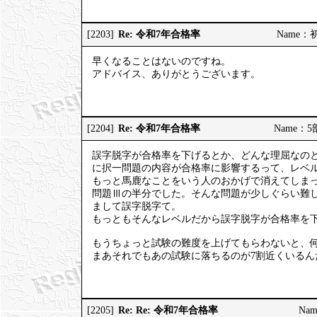
Re: 令和7年合格率
[2203]
Name：初砂
早くなることはないのですね。
アドバイス、ありがとうございます。
Re: 令和7年合格率
[2204]
Name：5部
誤字脱字が合格率を下げるとか、どんな理屈なの
に択一問題の内容が合格率に影響するって、レベ
もっと馬鹿なことをいう人のおかげで消えてしまっ
問題Ⅲの半分でした。そんな問題が少しぐらい難し
まして誤字脱字て。
もっともそんなレベルだから誤字脱字が合格率を
もうちょっと試験の難度を上げてもらわないと、何
まあそれでもあの試験に落ちるのが7割近くいる
Re: Re: 令和7年合格率
[2205]
Nam