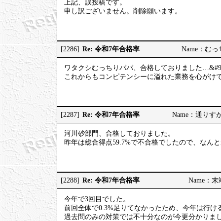
上記、誤投稿です。
申し訳ございません。削除願います。
Re: 令和7年合格率
[2286]
Name：むっちり
ワタクシむっちりパパ、合格しておりました…&#98
これからもコンピテンシーに溢れた業務を心がけてまい
Re: 令和7年合格率
[2287]
Name：通りすがりの
河川砂部門、合格しておりました。
昨年は総合得点59.7%で不合格でしたので、なん
Re: 令和7年合格率
[2288]
Name：末端社
今年で3回目でした。
前回全体で0.3%足りてなかったため、今年は行
過去問のみの対策では不十分なのが今更分かりま