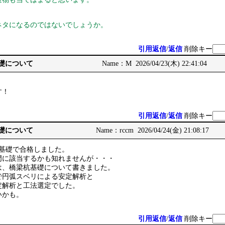
ネタになるのではないでしょうか。
引用返信
/
返信
削除キー
基礎について
Name：M 2026/04/23(木) 22:41:04
す！
引用返信
/
返信
削除キー
基礎について
Name：rccm 2026/04/24(金) 21:08:17
び基礎で合格しました。
門に該当するかも知れませんが・・・
は、橋梁杭基礎について書きました。
で円弧スベリによる安定解析と
定解析と工法選定でした。
いかも。
引用返信
/
返信
削除キー