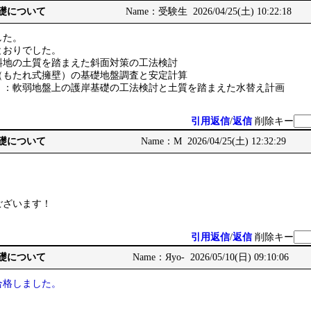
基礎について
Name：受験生 2026/04/25(土) 10:22:18
した。
とおりでした。
斜地の土質を踏まえた斜面対策の工法検討
（もたれ式擁壁）の基礎地盤調査と安定計算
）：軟弱地盤上の護岸基礎の工法検討と土質を踏まえた水替え計画
引用返信
/
返信
削除キー
基礎について
Name：M 2026/04/25(土) 12:32:29
ございます！
引用返信
/
返信
削除キー
基礎について
Name：Яyo- 2026/05/10(日) 09:10:06
合格しました。