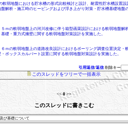
の軟弱地盤における貯水槽の形式比較検討と設計、耐震性貯水槽設置設
地盤解析・施工時のヒービングおよび浮き上がり対策・貯水槽基礎地盤
５ｍの軟弱地盤上の河川改修に伴う箱型函渠設計における軟弱地盤解
ト基礎・重力式擁壁に関する軟弱地盤対策設計を実施した。
６ｍの軟弱地盤上の道路改良設計におけるボーリング調査位置決定・
壁・ボックスカルバート設置に関する軟弱地盤対策設計を実施した。
引用返信
/
返信
削除キー
このスレッドをツリーで一括表示
<<
0
>>
このスレッドに書きこむ