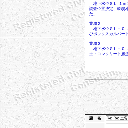
地下水位ＧＬ-１ｍ
調査位置決定、軟弱
た。
業務２
地下水位ＧＬ－０．
びボックスカルバー
業務３
地下水位ＧＬ－０．
土・コンクリート擁
題 名