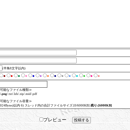
(半角8文字以内)
●
●
●
●
●
●
●
●
●
●
●
●
●
●
可能なファイル種類≫
/
.png
/.txt/.lzh/.zip/.mid/.pdf
可能なファイル容量≫
=1024Bytes)以内 6) スレッド内の合計ファイルサイズ:[0/6000KB]
残り:[6000KB]
プレビュー