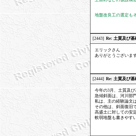
地盤改良工の選定も
Re: 土質及び
[2443]
エリックさん
ありがとうございま
Re: 土質及び
[2444]
今年の3月、土質及
急傾斜面は、河川部
私は、主の経験論文
その他は、斜面復旧
高盛土に対しての安
軟弱地盤も書きやす