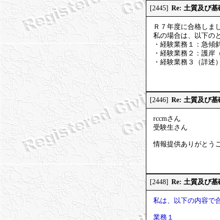
Re: 土質及び
[2445]
Ｒ７年度に合格しま
私の場合は、以下の
・経験業務１：急傾
・経験業務２：護岸
・経験業務３（詳述
Re: 土質及び
[2446]
rccmさん
受験生さん
情報提供ありがとう
Re: 土質及び
[2448]
私は、以下の内容で
業務１