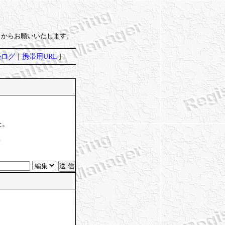
）からお願いいたします。
去ログ
｜
携帯用URL
]
た。
？