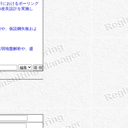
計におけるボーリング
の改良設計を実施し
析や、仮設鋼矢板およ
軟弱地盤解析や、盛