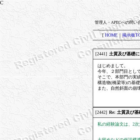
管理人・APECへの問
[
HOME
｜
掲示板TO
土質及び基礎に
[2441]
はじめまして。
今年、２部門目とし
そこで、本部門の実
構造物(橋梁等)の基
また、自然斜面の崩
Re: 土質及び
[2442]
私の経験論文は、2次
土留めなどの仮設構