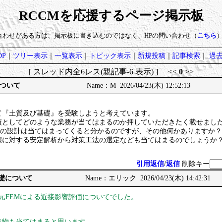
RCCMを応援するページ掲示板
い合わせがある方は、掲示板に書き込むのではなく、HPの問い合わせ（
こちら
P
｜
ツリー表示
｜
一覧表示
｜
トピック表示
｜
新規投稿
｜
記事検索
｜
過
[ スレッド内全6レス(親記事-6 表示) ] <<
0
>>
ついて
Name：M 2026/04/23(木) 12:52:13
て『土質及び基礎』を受験しようと考えています。
績としてどのような業務が当てはまるのか押していただきたく載せまし
礎の設計は当てはまってくると分かるのですが、その他何かありますか？
壊に対する安定解析から対策工法の選定なども当てはまるのでしょうか
引用返信
/
返信
削除キー
基礎について
Name：エリック 2026/04/23(木) 14:42:31
元FEMによる近接影響評価についてでした。
造物も当てはまると思います。