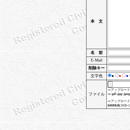
本 文
名 前
E-Mail
削除キー
文字色
●
●
●
≪アップロード
ファイル
\n/
.gif
/
.jpg
/
.jpeg
≪アップロード
6000KB
(1KB