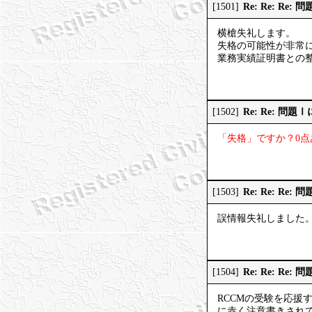
Re: Re: Re
[1501]
横槍失礼します。
失格の可能性が非常
業務実績証明書との
Re: Re: 問題
[1502]
「失格」ですか？0
Re: Re: Re
[1503]
誤情報失礼しました。
Re: Re: Re
[1504]
RCCMの受験を応援
に赤く注意書きされて