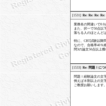
Re: Re: Re: R
[1531]
業務名の間違いで0.
また、択一で50点以
落ちる人のほとんど
特に、CBT試験以降
なので、合格率40
問3の論文50点以上
Re: 問題Ⅰに
[1533]
問題Ⅰ経験論文の文
例えば８割以上の文
ご教授お願いします