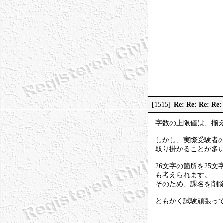
Re: Re: Re: R
[1515]
字数の上限値は、揃
しかし、実際受験者
取り掛かることが多
26文字の箇所を25
も考えられます。
そのため、課名を削
ともかく試験頑張っ