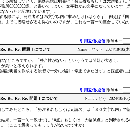
してる業務について、業務実績証明書の「発注者名もしくは元請名」に
事務所◯◯◯◯課」と書いてしまい、文字数が26文字になっています（
はなかったと記憶しています）。
答する際には、発注者名は25文字以内に収めなければならず、例えば「
所」までに省略せざるを得ないのですが、これも一言一句整合していない
。
引用返信
/
返信
削除キー
Re: Re: Re: Re: 問題Ⅰについて
Name：ヤット 2024/10/10(木) 
微妙なところですが、「整合性がない」という点では問題が大きく、
性が高いと考えられます。
実績証明書を作成する段階で十分に検討・修正できたはず」と採点者に
引用返信
/
返信
削除キー
Re: Re: Re: Re: Re: 問題Ⅰについて
Name：どう 2024/10/10(木
認してみたところ、「発注者名もしくは元請名」は「３０文字以内」で
た結果、一言一句一致せずに「0点」もしくは「大幅減点」と判断される
。。（ここで愚痴ってもしょうがないのですが）