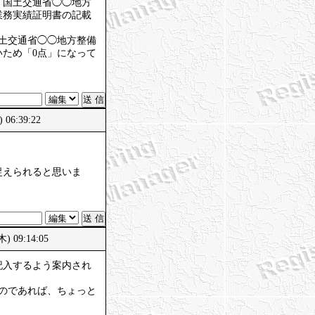
「国土交通省◯◯地方
業務実績証明書の記載
国土交通省◯◯地方整備
ため「0点」になって
06:39:22
捉えられると思いま
) 09:14:05
記入するよう案内され
のであれば、ちょっと