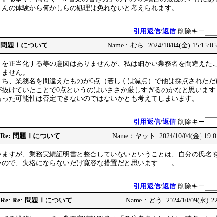
さんの体験から何かしらの処理は免れないと考えられます。
引用返信
/
返信
削除キー
 Re: 問題Ⅰについて
Name：むら 2024/10/04(金) 15:15:0
とを正当化する等の意図はありませんが、私は細かい業務名を間違えたこ
りません。
のうち、業務名を間違えたものが0点（若しくは減点）で他は採点された
が抜けていたことで0点というのはいささか厳しすぎるのかなと思います
あった可能性は否定できないのではないかとも考えてしまいます。
引用返信
/
返信
削除キー
 Re: Re: 問題Ⅰについて
Name：ヤット 2024/10/04(金) 19:0
いますが、業務実績証明書と整合していないということは、自分の氏名
いので、失格にならないだけ寛容な措置だと思います……。
引用返信
/
返信
削除キー
Re: Re: Re: 問題Ⅰについて
Name：どう 2024/10/09(水) 22