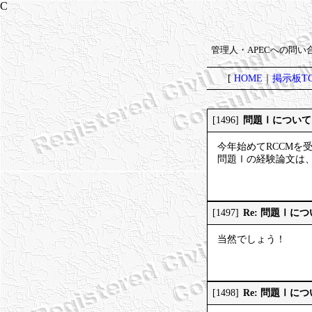
管理人・APECへの問
[
HOME
｜
掲示板TO
問題Ⅰについて
[1496]
今年始めてRCCMを
問題Ⅰの経験論文は
Re: 問題Ⅰに
[1497]
当然でしょう！
Re: 問題Ⅰに
[1498]