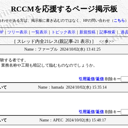
RCCMを応援するページ掲示板
い合わせがある方は、掲示板に書き込むのではなく、HPの問い合わせ（
こちら
P
｜
ツリー表示
｜
一覧表示
｜
トピック表示
｜
新規投稿
｜
記事検索
｜
過
[ スレッド内全21レス(親記事-21 表示) ] <<
0
>>
Name：ファーブル 2024/10/02(水) 13:41:25
受験する者です。
、業務名称や工期も暗記して臨むものなのでしょうか。
引用返信
/
返信
削除キー
ついて
Name：hamada 2024/10/02(水) 15:35:14
引用返信
/
返信
削除キー
ついて
Name：APEC 2024/10/02(水) 15:48:17