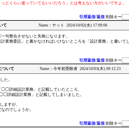
ょっとくらい違っていてもいいだろう」とは考えない方がいいですよ。
引用返信
/
返信
削除キー
ついて
Name：ヤット 2024/10/02(水) 17:09:06
言一句整合させないと失格になります。
設計業務委託」と書かなければいけないところを「設計業務」と書いて
引用返信
/
返信
削除キー
Ⅰについて
Name：今年初受験者 2024/10/03(木) 09:12:23
ました。
「◯◯詳細設計業務」と記載していたところ、
度◯◯詳細設計業務」と記載してしまいました。
験しますが、
定なのでしょうか。
引用返信
/
返信
削除キー