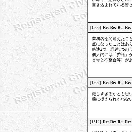
書き込まれている皆
Re: Re: Re:
[1506]
業務名を間違えたこ
点になったことはあ
略述2つ、詳述1つ
個人的には「委託」
番号と不整合等）が
Re: Re: Re:
[1507]
厳しすぎるかとも思
義に捉えられかねな
Re: Re: Re: 
[1512]