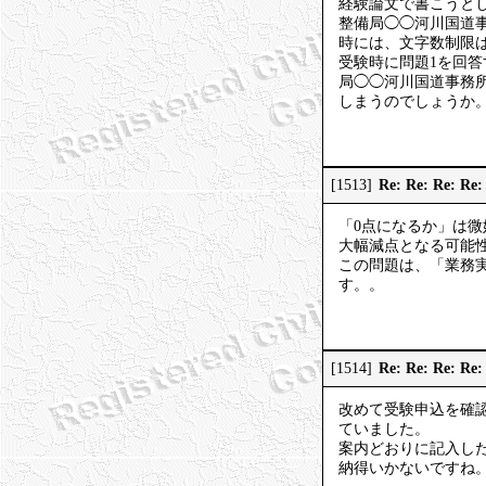
経験論文で書こうと
整備局◯◯河川国道
時には、文字数制限
受験時に問題1を回
局◯◯河川国道事務
しまうのでしょうか
Re: Re: Re: 
[1513]
「0点になるか」は
大幅減点となる可能
この問題は、「業務
す。。
Re: Re: Re: 
[1514]
改めて受験申込を確
ていました。
案内どおりに記入し
納得いかないですね