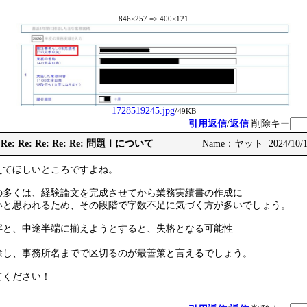
846×257 => 400×121
1728519245.jpg
/
49KB
引用返信
/
返信
削除キー
e: Re: Re: Re: Re: Re: 問題Ⅰについて
Name：ヤット 2024/10/10
えてほしいところですよね。
の多くは、経験論文を完成させてから業務実績書の作成に
いと思われるため、その段階で字数不足に気づく方が多いでしょう。
文字と、中途半端に揃えようとすると、失格となる可能性
除し、事務所名までで区切るのが最善策と言えるでしょう。
てください！