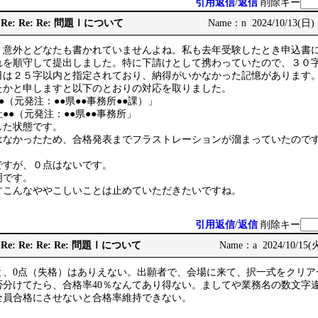
引用返信
/
返信
削除キー
Re: Re: Re: Re: 問題Ⅰについて
Name：n 2024/10/13(日) 
、意外とどなたも書かれていませんよね。私も去年受験したとき申込書
れを順守して提出しました。特に下請けとして携わっていたので、３０
日は２５字以内と指定されており、納得がいかなかった記憶があります
たかと申しますと以下のとおりの対応を取りました。
（元発注：●●県●●事務所●●課）」
●●（元発注：●●県●●事務所」
した状態です。
はなかったため、合格発表までフラストレーションが溜まっていたので
ですが、０点はないです。
明です。
すこんなややこしいことは止めていただきたいですね。
引用返信
/
返信
削除キー
Re: Re: Re: Re: Re: 問題Ⅰについて
Name：a 2024/10/15(火
と、0点（失格）はありえない。出願者で、会場に来て、択一式をクリア
否分けてたら、合格率40％なんてあり得ない。ましてや業務名の数文字
全員合格にさせないと合格率維持できない。