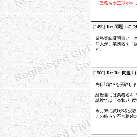
「業務名や工期がち
Re: 問題Ⅰに
[1499]
業務実績証明書と一
知人が、業務名を「
た。
Re: Re: 問題
[1500]
先日試験Aを受験し
経歴書には業務名を
試験では「令和2年
今月末に試験Bを受
この時点で不合格確