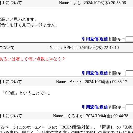
: 問題Ⅰについて
Name：よし 2024/10/03(木) 20:53:06
に高いと思われます。
整合性を甘く見てはいけません。
引用返信
/
返信
削除キー
Ⅰについて
Name：APEC 2024/10/03(木) 22:47:10
点あるいは著しく低い点数じゃなく？
引用返信
/
返信
削除キー
: 問題Ⅰについて
Name：ヤット 2024/10/04(金) 09:35:17
「0.0点」ということです。
引用返信
/
返信
削除キー
: 問題Ⅰについて
Name：くろすか 2024/10/04(金) 09:44:38
するページ(このホームページ)の「RCCM受験対策」、「問題1」の「3.
いる事や、同じく「3.答案の書き方」の中の4の項目の最後の２行にあ