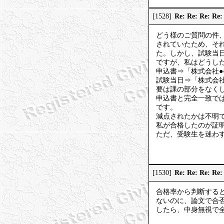
Re: Re: Re: 
[1528]
どう様のご質問の件
されていたため、そ
た。しかし、試験当
ですが、私はどうし
申込書⇒「株式会社●●
試験当日⇒「株式会社
要は課の部分をなく
申込書と完全一致で
です。
減点されたかは不明
私が合格したのが証
ただ、受験生を迷わ
Re: Re: Re: 
[1530]
合格率から判断する
ないのに、論文で合
したら、中身無視で