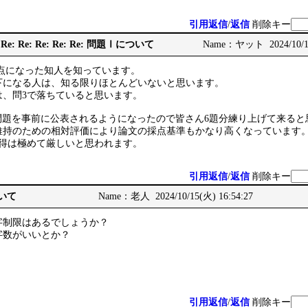
引用返信
/
返信
削除キー
e: Re: Re: Re: Re: Re: 問題Ⅰについて
Name：ヤット 2024/10/15
0点になった知人を知っています。
下になる人は、知る限りほとんどいないと思います。
は、問3で落ちていると思います。
問題を事前に公表されるようになったので皆さん6題分練り上げて来ると
％維持のための相対評価により論文の採点基準もかなり高くなっています
獲得は極めて厳しいと思われます。
引用返信
/
返信
削除キー
ついて
Name：老人 2024/10/15(火) 16:54:27
字制限はあるでしょうか？
字数がいいとか？
。
引用返信
/
返信
削除キー