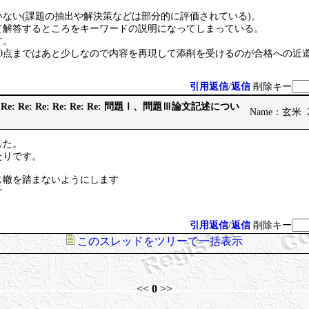
ない(課題の抽出や解決策などは部分的に評価されている)。
て解答するところをキーワードの説明になってしまっている。
す。
50点まではあと少しなので内容を再現して添削を受けるのが合格への近
引用返信
/
返信
削除キー
 Re: Re: Re: Re: Re: Re: Re: 問題Ⅰ、問題Ⅲ論文記述につい
Name：玄米 202
した。
たりです。
じ轍を踏まないようにします
す
引用返信
/
返信
削除キー
このスレッドをツリーで一括表示
<<
0
>>