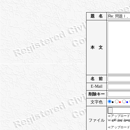
題 名
本 文
名 前
E-Mail
削除キー
文字色
●
●
●
≪アップロード
ファイル
\n/
.gif
/
.jpg
/
.jpeg
≪アップロード