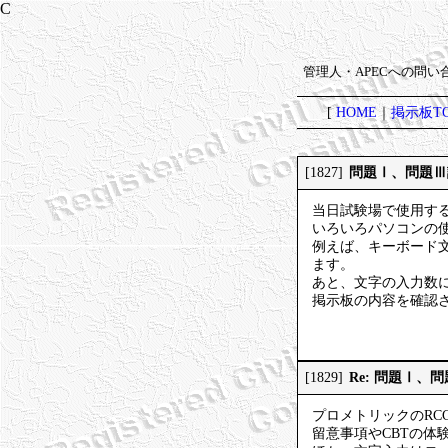
管理人・APECへの問
[
HOME
｜
掲示板TO
問題Ⅰ、問題Ⅲ
[1827]
当日試験場で使用す
いろいろパソコンの
例えば、キーボード
ます。
あと、文字の入力数
掲示板の内容を確認
Re: 問題Ⅰ、
[1829]
プロメトリックのRC
留意事項やCBTの体