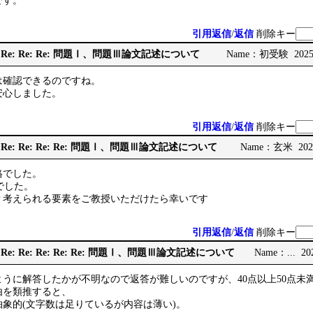
です。
引用返信
/
返信
削除キー
 Re: Re: Re: Re: 問題Ⅰ、問題Ⅲ論文記述について
Name：初受験 2025/0
は確認できるのですね。
安心しました。
引用返信
/
返信
削除キー
 Re: Re: Re: Re: Re: 問題Ⅰ、問題Ⅲ論文記述について
Name：玄米 2025/
格でした。
%でした。
？考えられる要素をご教授いただけたら幸いです
引用返信
/
返信
削除キー
 Re: Re: Re: Re: Re: Re: 問題Ⅰ、問題Ⅲ論文記述について
Name：... 202
うに解答したかが不明なので返答が難しいのですが、40点以上50点未
由を類推すると、
象的(文字数は足りているが内容は薄い)。