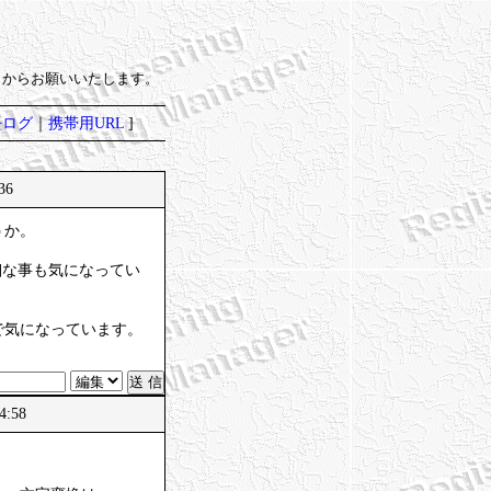
）からお願いいたします。
去ログ
｜
携帯用URL
]
:36
うか。
細な事も気になってい
で気になっています。
04:58