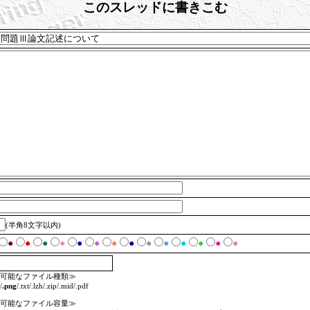
このスレッドに書きこむ
(半角8文字以内)
●
●
●
●
●
●
●
●
●
●
●
●
●
●
可能なファイル種類≫
/
.png
/.txt/.lzh/.zip/.mid/.pdf
可能なファイル容量≫