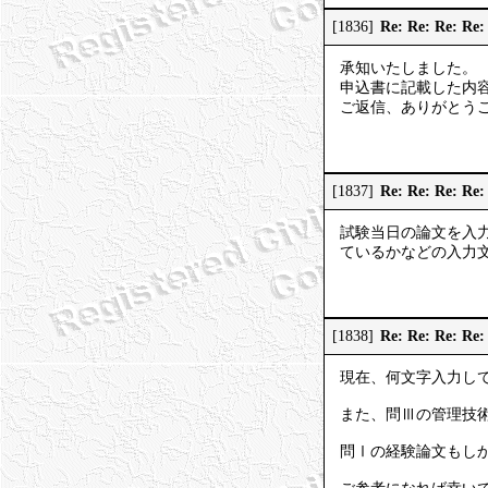
Re: Re: R
[1836]
承知いたしました。
申込書に記載した内
ご返信、ありがとう
Re: Re: Re
[1837]
試験当日の論文を入
ているかなどの入力
Re: Re: Re
[1838]
現在、何文字入力し
また、問Ⅲの管理技術
問Ⅰの経験論文もし