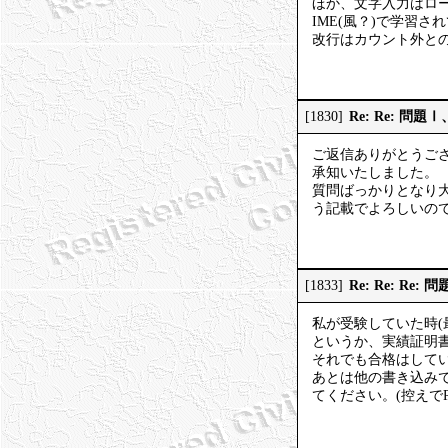
ほか、文字入力はロ
IME(風？)で学習
改行はカウント外と
Re: Re: 
[1830]
ご返信ありがとうご
承知いたしました。
質問ばっかりとなり大
う記載でよろしいの
Re: Re: R
[1833]
私が受験していた時(
というか、実績証明
それでも合格はして
あとは他の書き込み
てください。(控えで