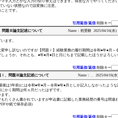
ーマ字入力とかな入力の切り替えはできます。得意な方でやってくださ
されていない状態なので誤変換に注意。
のことです。
引用返信
/
返信
削除キー
問題Ⅰ、問題Ⅲ論文記述について
Name：初受験 2025/04/16(水) 1
ざいます。
変申し訳ないのですが【問題Ⅰ】経験業務の履行期間は令和●年●月～令和
でしょうか。それとも、●年●月●日と日にちまで記載したほうがよろし
引用返信
/
返信
削除キー
e: 問題Ⅰ、問題Ⅲ論文記述について
Name：... 2025/04/16(水)
最後は3年前)には令和●年●月～令和●年●月としか記入しなかったよう
書にかく期間は何ヵ月だったはずです。
います。
でもたくさん書かれていますが申込書に記載した業務経歴の番号は間違
PDFや紙で保存必須)
引用返信
/
返信
削除キー