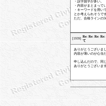
・誤字脱字が多い。
・内容がまとまってい
・キーワードを用い
とか考えられそうで
ただ、合格ラインの
Re: Re: Re:
[1939]
て
ありがとうございま
内容が薄いのが心当
申し込んだので、同
ありがとうございま