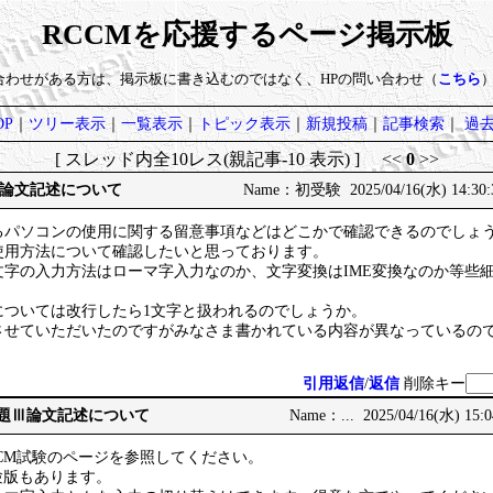
RCCMを応援するページ掲示板
い合わせがある方は、掲示板に書き込むのではなく、HPの問い合わせ（
こちら
P
｜
ツリー表示
｜
一覧表示
｜
トピック表示
｜
新規投稿
｜
記事検索
｜
過
[ スレッド内全10レス(親記事-10 表示) ] <<
0
>>
論文記述について
Name：初受験 2025/04/16(水) 14:30
るパソコンの使用に関する留意事項などはどこかで確認できるのでしょ
使用方法について確認したいと思っております。
文字の入力方法はローマ字入力なのか、文字変換はIME変換なのか等些
については改行したら1文字と扱われるのでしょうか。
させていただいたのですがみなさま書かれている内容が異なっているの
引用返信
/
返信
削除キー
問題Ⅲ論文記述について
Name：... 2025/04/16(水) 15:
CM試験のページを参照してください。
験版もあります。