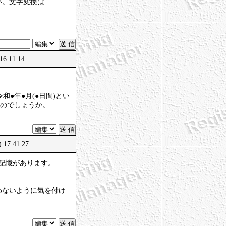
い。文字変換は
6:11:14
●年●月(●日間)とい
いのでしょうか。
 17:41:27
な記憶があります。
わないように気を付け