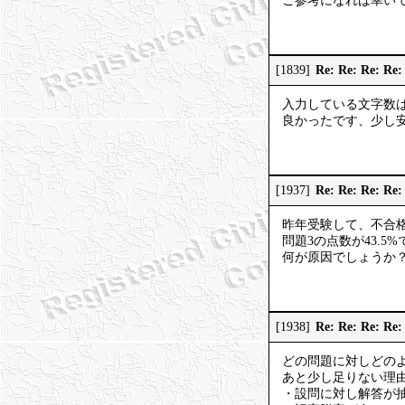
ご参考になれば幸い
Re: Re: Re:
[1839]
入力している文字数
良かったです、少し
Re: Re: Re:
[1937]
昨年受験して、不合
問題3の点数が43.5
何が原因でしょうか
Re: Re: Re:
[1938]
どの問題に対しどのよ
あと少し足りない理
・設問に対し解答が抽