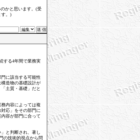
いのかと思います。(受
す。)
続する4年間で業務実
部門に該当する可能性
は構造物の基礎設計が
、「土質・基礎」だと
業務内容によっては複
の対応」をその部門に
述内容が部門に合って
い」と判断され、著し
門の技術的視点から問