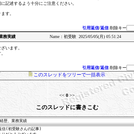
切に記述するよう十分にご注意ください。
ります。
引用返信
/
返信
削除キー
、業務実績
Name：初受験 2025/05/05(月) 05:51:24
ございます。
す。
引用返信
/
返信
削除キー
このスレッドをツリーで一括表示
<<
0
>>
このスレッドに書きこむ