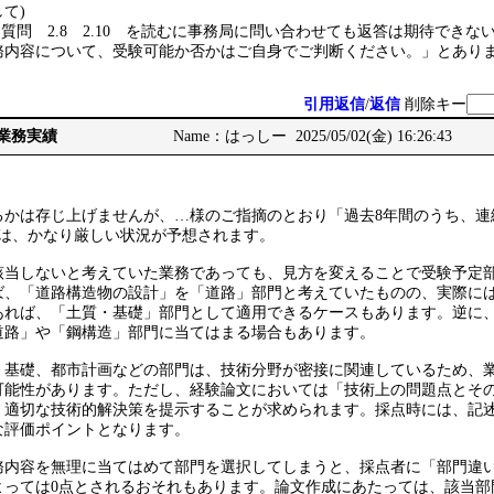
て)
る質問 2.8 2.10 を読むに事務局に問い合わせても返答は期待できな
務内容について、受験可能か否かはご自身でご判断ください。」とありま
引用返信
/
返信
削除キー
、業務実績
Name：はっしー 2025/05/02(金) 16:26:43
るかは存じ上げませんが、…様のご指摘のとおり「過去8年間のうち、連
合は、かなり厳しい状況が予想されます。
該当しないと考えていた業務であっても、見方を変えることで受験予定
ば、「道路構造物の設計」を「道路」部門と考えていたものの、実際に
あれば、「土質・基礎」部門として適用できるケースもあります。逆に
道路」や「鋼構造」部門に当てはまる場合もあります。
・基礎、都市計画などの部門は、技術分野が密接に関連しているため、
可能性があります。ただし、経験論文においては「技術上の問題点とそ
、適切な技術的解決策を提示することが求められます。採点時には、記
な評価ポイントとなります。
務内容を無理に当てはめて部門を選択してしまうと、採点者に「部門違
よっては0点とされるおそれもあります。論文作成にあたっては、該当部