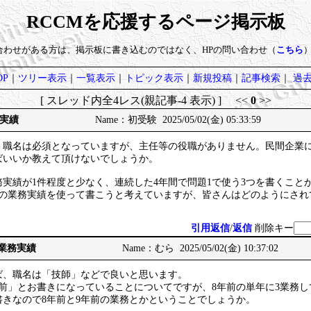
RCCMを応援するページ掲示板
い合わせがある方は、掲示板に書き込むのではなく、HPの問い合わせ（
こちら
P
｜
ツリー表示
｜
一覧表示
｜
トピック表示
｜
新規投稿
｜
記事検索
｜
過
[ スレッド内全4レス(親記事-4 表示) ] <<
0
>>
実績
Name：初受験 2025/05/02(金) 05:33:59
・職名は必須となっていますが、主任等の役職がありません。民間企業
ばいいか教えて頂けないでしょうか。
実績が1件程度と少なく、連続した4年間で問題1で使う3つを書くこと
去の業務実績を使って書こうと考えていますが、皆さんはどのようにされ
引用返信
/
返信
削除キー
、業務実績
Name：むら 2025/05/02(金) 10:37:02
ば、職名は「技師」などで良いと思います。
前」とお書きになっていることについてですが、8年前の単年に3業務
書きなので8年前と9年前の業務とかということでしょうか。