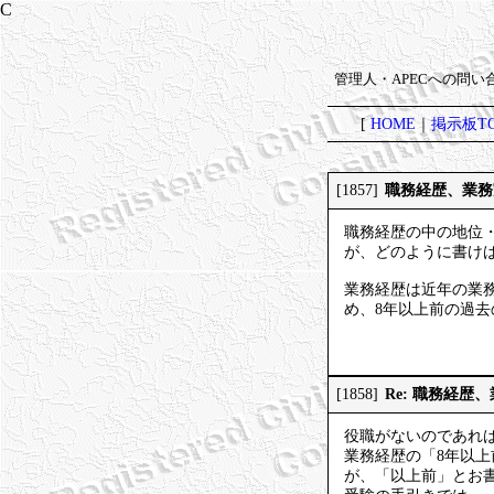
管理人・APECへの問
[
HOME
｜
掲示板TO
職務経歴、業務
[1857]
職務経歴の中の地位
が、どのように書け
業務経歴は近年の業務
め、8年以上前の過
Re: 職務経歴
[1858]
役職がないのであれ
業務経歴の「8年以上
が、「以上前」とお