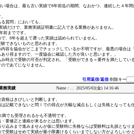
無い場合は、最も古い実績で8年前迄の期間、なおかつ、連続した４年間
す。
ある質問」においても、
務実績だけで、業務実績証明書に記入できる業務がありません。
年前までです。
ので、8年を超えて遡った実績は認められていません。
受験できないものと思われます。
の内容を協会がどこまでチェックしているか不明ですが、最悪の場合は
もあり得ますので、一度協会に確認した方が良いと思います。。
込み時点で受験の可否が判定され、「受験ができる＝要件を満たしてい
すのであてになりません。
引用返信
/
返信
削除キー
、業務実績
Name：... 2025/05/02(金) 14:16:46
験資格はきびしいと判断します。
実績は記載できないと問Ⅰでの得点が大幅な減点もしくは失格となっても
件未満でも受理されるかも不透明です。
当・要修正と連絡が来るかとは思います。
振り込みまで進みませんが仮に受験時に失格ならば受験料は丸損となり
ので受験はせめて実績が最小限書けるくらいまでしない方がよろしいかと