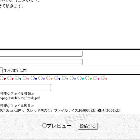
(半角8文字以内)
●
●
●
●
●
●
●
●
●
●
●
●
●
●
可能なファイル種類≫
/
.png
/.txt/.lzh/.zip/.mid/.pdf
可能なファイル容量≫
=1024Bytes)以内 6) スレッド内の合計ファイルサイズ:[0/6000KB]
残り:[6000KB]
プレビュー