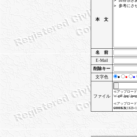
本 文
名 前
E-Mail
削除キー
文字色
●
●
●
≪アップロード
ファイル
\n/
.gif
/
.jpg
/
.jpeg
≪アップロード
6000KB
(1KB