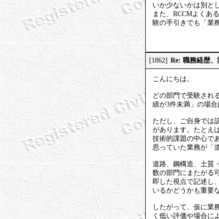
いか少ないかは別とし
また、RCCMよくあ
験の手引きでも「業
Re: 職務経歴
[1862]
こんにちは。
どの部門で受験され
績が3件未満」の場
ただし、ご自身では
があります。たとえ
技術的課題の中心で
思っていた業務が「
道路、鋼構造、土質
数の部門にまたがる
即した視点で記述し
いるかどうかも重要
したがって、仮に業
く低い評価や場合に