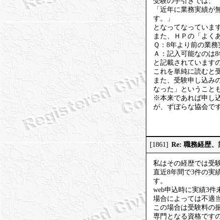
受験の手引きでは、
「近年に業務実績が
す。」
となってなっていま
また、ＨＰの「よく
Ｑ：8年より前の業
Ａ：記入可能なのは8
と記載されています
これを単純に読むと
また、受験申し込み
なった」ということ
※本来であれば申し
が、ずぼらな協会で
Re: 職務経歴
[1861]
私はその経歴では受
直近8年間で3件の
す。
web申込時に実績3
場合によっては不適
この場合は受験料の
専門となる資格です