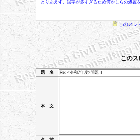
とりあえず、誤字が多すぎるため何かしらの処置
このスレ
このス
題 名
本 文
名 前