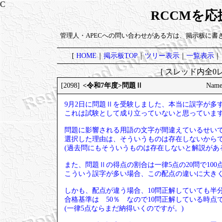
RCCMを
管理人・APECへの問い合わせがある方は、掲示板に書
[
HOME
｜
掲示板TOP
｜
ツリー表示
｜
一覧表示
｜
[ スレッド内全0レ
<令和7年度>問題Ⅱ
[2098]
Name
9月2日に問題Ⅱを受験しました、本当に誤字が多
これは試験として成り立っていないと思っていま
問題に影響される用語の文字が間違えているせい
選択した理由は、そういうものは存在しないから
(過去問にもそういうものは存在しないと解説があ
また、問題Ⅱの得点の割合は一律5点の20問で10
こういう誤字が多い場合、この配点の違いに大き
しかも、配点が違う場合、10問正解していても半
合格基準は 50％ なので10問正解している時点
(一律5点ならまだ納得いくのですが。)