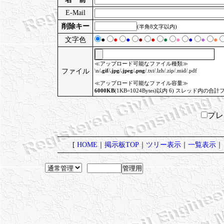
E-Mail
削除キー
(半角8文字以内)
文字色
●
●
●
●
●
●
●
●
●
●
≪アップロード可能なファイル種類≫
ファイル
\n/
.gif
/
.jpg
/
.jpeg
/
.png
/.txt/.lzh/.zip/.mid/.pdf
≪アップロード可能なファイル容量≫
6000KB
(1KB=1024Bytes)以内 6) スレッド内の合計
プ
[
HOME
｜
掲示板TOP
｜
ツリー表示
｜
一覧表示
｜