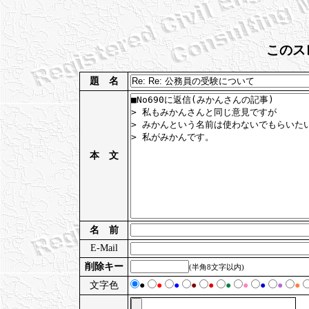
このス
題 名
本 文
名 前
E-Mail
削除キー
(半角8文字以内)
文字色
●
●
●
●
●
●
●
●
●
●