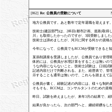
Re: 公務員の受験について
[862]
地方公務員です。あと数年で定年退職を迎えます
技術士(建設部門)は、2科目(都市計画、道路)取
川」も取得したかったのですが、3回受験しました
技術士は諦めましたが、河川に関する何かの資格
今年になって、公務員でもRCCMが受験できると
某添削講座を受講しましたが、公務員であり管理
体的には、公務員が水理計算をすることは無いの
うな内容にならないこと。技術士試験は、口頭試験
記述内容だけで判断される。また、経歴表で、管
示することも通常は無いので、これらを踏まえて
公務員が書く、経験記述の内容には、様々な制約
そもそも、RCCMは、コンサルタントのための資
昨日、試験を終えましたが、来年3月の結果で、経
結果が良かったら、次の部門へと、継続研鑽をし