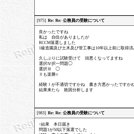
Re: Re: 公務員の受験について
[975]
良かったですね
私は 自信がありましたが
RCCM落選しました
1級造園及び土木及び管工事は10年以上前に取得済
久しぶりに試験受けて 頭悪くなってますね
選択Ⅳ択一問題◯
選択Ⅲ ◯
Ⅱも楽勝○
経験Ⅰが不適切ですかね 書き方悪かったですか
結果来たら 敗因分析します
Re: Re: 公務員の受験について
[983]
↑結果 本日届き
問題1が50以下落選でした