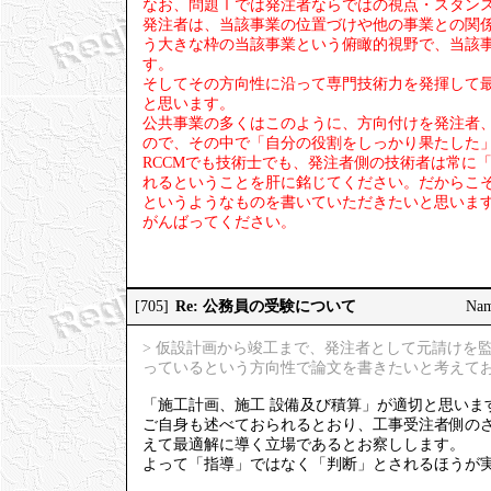
なお、問題Ⅰでは発注者ならではの視点・スタン
発注者は、当該事業の位置づけや他の事業との関
う大きな枠の当該事業という俯瞰的視野で、当該
す。
そしてその方向性に沿って専門技術力を発揮して
と思います。
公共事業の多くはこのように、方向付けを発注者
ので、その中で「自分の役割をしっかり果たした
RCCMでも技術士でも、発注者側の技術者は常に
れるということを肝に銘じてください。だからこ
というようなものを書いていただきたいと思いま
がんばってください。
Re: 公務員の受験について
[705]
Na
> 仮設計画から竣工まで、発注者として元請けを
っているという方向性で論文を書きたいと考えて
「施工計画、施工 設備及び積算」が適切と思いま
ご自身も述べておられるとおり、工事受注者側の
えて最適解に導く立場であるとお察しします。
よって「指導」ではなく「判断」とされるほうが