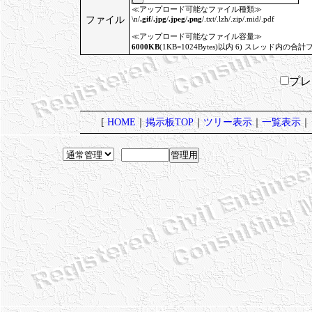
≪アップロード可能なファイル種類≫
ファイル
\n/
.gif
/
.jpg
/
.jpeg
/
.png
/.txt/.lzh/.zip/.mid/.pdf
≪アップロード可能なファイル容量≫
6000KB
(1KB=1024Bytes)以内 6) スレッド内の合計
プ
[
HOME
｜
掲示板TOP
｜
ツリー表示
｜
一覧表示
｜