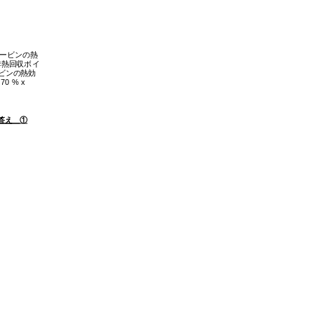
ービンの熱
排熱回
収
ボイ
ビンの熱効
、
70 % x
答え ①