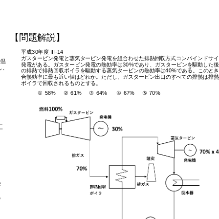
【問題解
説
】
平成
30
年度
 III-14
ガスタービン発電と蒸気タービン発電を組合わせた排熱回
収
方式コンバインドサイ
の
温
発電がある。ガスタービン発電の熱効率は
30%
であり、ガスタービンを
駆
動した後
し、
の排熱で排熱回
収
ボイラを
駆
動する蒸気タービンの熱効率は
40%
である。このとき
合熱効率に最も近い値はどれか。ただし、ガスタービン出口のすべての排熱は排熱
ボイラで回
収
されるものとする。
①
 58%
②
 61%
③
 64%
④
 67%
⑤
 70%
奪
気