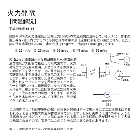
火力発電
【問題解
説
】
平成
25
年度
 III-14
熱効率
50%
の火力発電所が定格出力
100
万
kW
で連続的に運転しているときに、排水
度上昇を
7
度以
内
とするのに必要な冷却水量の最低流量に最も近い値はどれか。ただ
3
熱の仕事当量は
4.2J/cal
、水の密度は
1.0g/cm
、比熱は
1.0cal/(g°C)
とする。
3
3
3
3
3
①
 15 m
/s
②
 25 m
/s
③
 35 m
/s
④
 45 m
/s
⑤
 55 m
/s
図
 1
は火力発電所の主な構成機器を水
-
蒸気配管
及び燃
焼
ガス配管で接続した模式図です。火力
発電所では石炭や重油、天然ガス等を燃
焼
させ
て燃
焼
ガスを発生させ、その発生熱をボイラに
て熱交換し水を蒸発させて蒸気のエネルギーに
します。ボイラで発生した蒸気は蒸気タービン
に導かれタービンロータを回転させてエネル
ギーを消費した後に低
圧
蒸気になって復水器に
入ります。復水器では低
圧
蒸気が二次冷却水等
によって冷却され水の
状
態に
戻
ります。復水器
から出た水は給水ポンプにて加
圧
され、再びボ
イラへ給水されます。
図
1
この設問では「熱効率
50%
の
残
りの損失分
50%
はすべて復水器にて二次冷却水にて
われる」と言う前提で問題が作成されております。しかし実際には図
 1
のボイラに入
る燃
焼
ガスが排ガスとして大気に放出される際にはある程度の熱が損失分として大
に放出されますので、実務ではこのことを念頭に置く必要があります。
以下、設問の主旨に沿って問題を解
説
します。