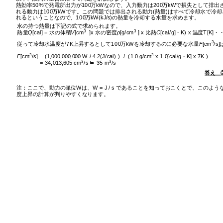
熱効率
50%
で発電所出力が
100
万
kW
なので、入力動力は
200
万
kW
で損失として排出
れる動力は
100
万
kW
です。この問題では排出される動力
(
熱量
)
はすべて冷却水で冷却
れるということなので、
100
万
kW(kJ/s)
の熱量を冷却する水量を求めます。
水の持つ熱量は下記の式で求められます。
3
3
熱量
Q
[cal] =
水の体積
V
[cm
]x
水の密度
ρ
[g/cm
 ] x
比熱
C
[cal/g]
・
K) x
温
度
T[K]
・
3
従
って冷却水
温
度が
7K
上昇するとして
100
万
kW
を冷却するのに必要な水量
F
[cm
/s]
3
3
F
[cm
/s] = (1,000,000,000 W / 4.2(J/cal) )
/
(1.0 g/cm
 x 1.0[cal/g
・
K] x 7K )
3
3
= 34,013,605 cm
/s
≒
 35 m
/s
答え 
注：ここで、動力の
単
位
W
は、
W = J / s
であることを知っておこくとで、このよう
度上昇の計算が判りやすくなります。