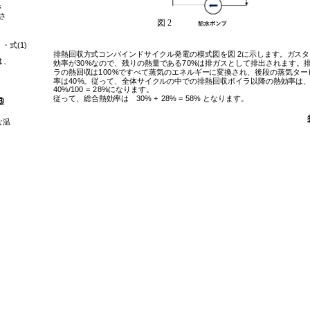
さ
さ
図
2
・・式
(1)
排熱回
収
方式コンバインドサイクル発電の模式図を図
 2
に示します。ガスタ
は、
効率が
30%
なので、
残
りの熱量である
70%
は排ガスとして排出されます。
ラの熱回
収
は
100%
ですべて蒸気のエネルギーに
変
換され、後段の蒸気ター
率は
40%
。
従
って、全体サイクルの中での排熱回
収
ボイラ以降の熱効率は
40%/100 = 28%
になります。
従
って、総合熱効率は
30% + 28% = 58%
となります。
③
な
温