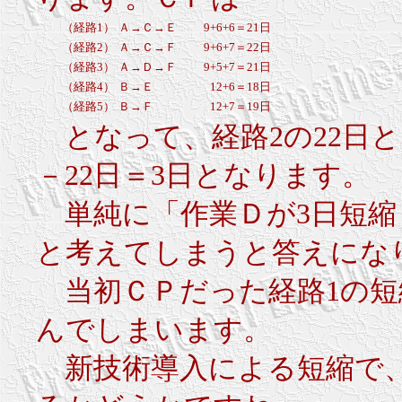
（経路1）
Ａ→Ｃ→Ｅ
9+6+6＝21日
（経路2）
Ａ→Ｃ→Ｆ
9+6+7＝22日
（経路3）
Ａ→Ｄ→Ｆ
9+5+7＝21日
（経路4）
Ｂ→Ｅ
12+6＝18日
（経路5）
Ｂ→Ｆ
12+7＝19日
となって、経路2の22日と
－22日＝3日となります。
単純に「作業Ｄが3日短縮
と考えてしまうと答えにな
当初ＣＰだった経路1の短縮
んでしまいます。
新技術導入による短縮で、