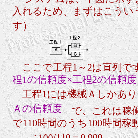
入れるため、まずはこうい
す）
ここで工程1～2は直列
程1の信頼度×工程2の信頼度
工程1には機械Ａしかあ
Ａの信頼度
で、これは稼働時
で110時間のうち100時間稼