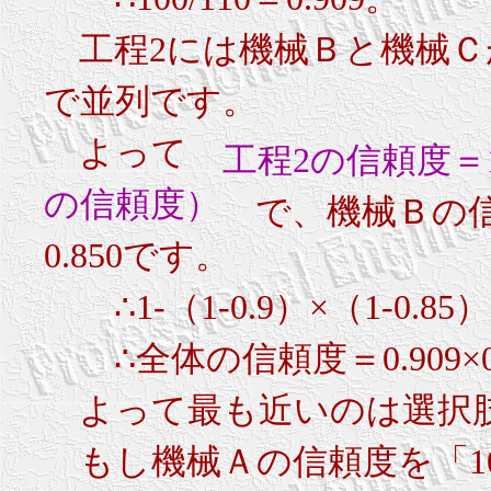
∴100/110＝0.909。
工程2には機械Ｂと機械Ｃ
で並列です。
よって
工程2の信頼度＝1
の信頼度）
で、機械Ｂの信頼
0.850です。
∴1-（1-0.9）×（1-0.85）＝1
∴全体の信頼度＝0.909×0.9
よって最も近いのは選択肢(
もし機械Ａの信頼度を「100