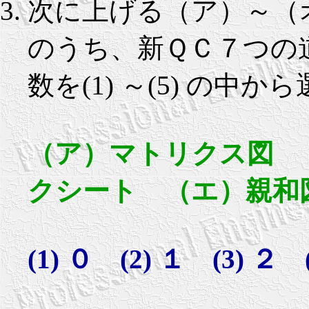
次に上げる（ア）～（
のうち、新ＱＣ７つの
数を(1) ～(5) の中
（ア）マトリクス図 
クシート （エ）親和
(1) ０ (2) １ (3) ２ 