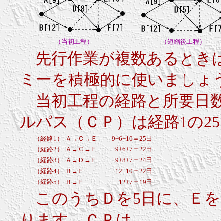
（当初工程）
（短縮後工程）
先行作業が複数あるときは
ミーを積極的に使いましょ
当初工程の経路と所要日数
ルパス（ＣＰ）は経路1の2
（経路1）
Ａ→Ｃ→Ｅ
9+6+10＝25日
（経路2）
Ａ→Ｃ→Ｆ
9+6+7＝22日
（経路3）
Ａ→Ｄ→Ｆ
9+8+7＝24日
（経路4）
Ｂ→Ｅ
12+10＝22日
（経路5）
Ｂ→Ｆ
12+7＝19日
このうちＤを5日に、Ｅを
ります。ＣＰは