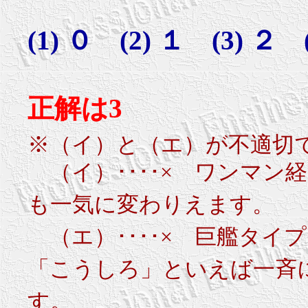
(1) ０ (2) １ (3) ２ 
正解は3
※（イ）と（エ）が不適切
（イ）････× ワンマン
も一気に変わりえます。
（エ）････× 巨艦タイ
「こうしろ」といえば一斉
す。