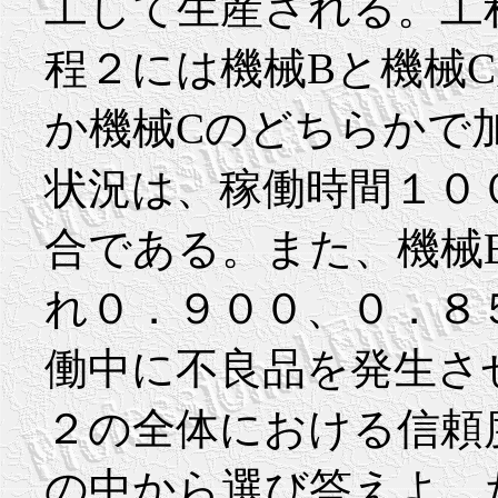
工して生産される。工
程２には機械Bと機械
か機械Cのどちらかで
状況は、稼働時間１０
合である。また、機械
れ０．９００、０．８
働中に不良品を発生さ
２の全体における信頼度に
の中から選び答えよ。