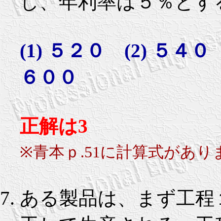
し、年利率は５％とす
(1) ５２０ (2) ５４０
６００
正解は3
※青本ｐ.51に計算式があり
ある製品は、まず工程