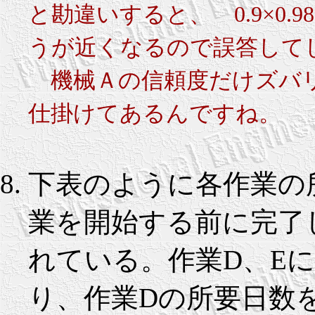
と勘違いすると、 0.9×0.9
うが近くなるので誤答して
機械Ａの信頼度だけズバリ
仕掛けてあるんですね。
下表のように各作業の
業を開始する前に完了
れている。作業D、E
り、作業Dの所要日数