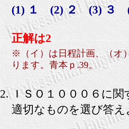
(1) １ (2) ２ (3) ３ 
正解は2
※（イ）は日程計画、（オ
ります。青本ｐ.39。
ＩＳＯ１０００６に関
適切なものを選び答え