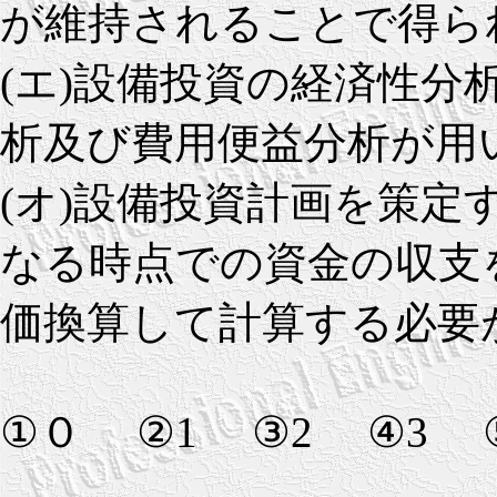
が維持されることで得ら
(エ)設備投資の経済性分
析及び費用便益分析が用
(オ)設備投資計画を策
なる時点での資金の収支
価換算して計算する必要
①０ ②1 ③2 ④3 