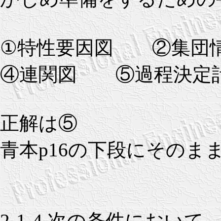
①特性要因図 ②集団
④連関図 ⑤過程決定計画
正解は⑤
青本p16の下段にそのま
2-1-4 次の条件におい