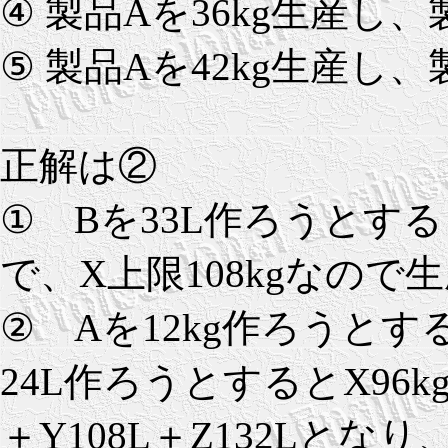
④ 製品Aを36kg生産し
⑤ 製品Aを42kg生産し
正解は②
① Bを33L作ろうとすると
で、X上限108kgなので
② Aを12kg作ろうとすると
24L作ろうとするとX96kg
＋Y108L＋Z132Lとな