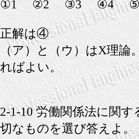
①1 ②2 ③3 ④4 ⑤
正解は④
（ア）と（ウ）はX理論
ればよい。
2-1-10 労働関係法に
切なものを選び答えよ。