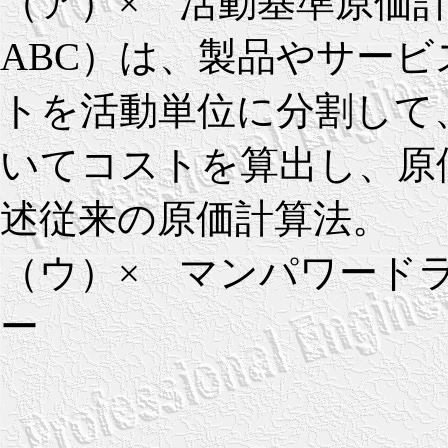
（ア）× 活動基準原価計算（Act
ABC）は、製品やサー
トを活動単位に分割して
いてコストを算出し、原
述従来の原価計算法。
（ウ）× マンパワード
ー