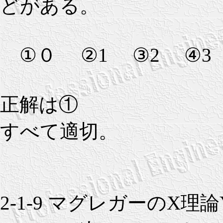
どがある。
①０ ②1 ③2 ④3
正解は①
すべて適切。
2-1-9 マグレガーのX