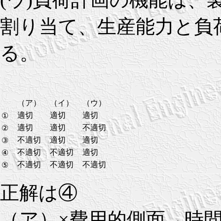
割り当て、生産能力と負
る。
（ア）
（イ）
（ウ）
適切
適切
適切
①
適切
適切
不適切
②
不適切
適切
適切
③
不適切
不適切
適切
④
不適切
不適切
不適切
⑤
正解は④
（ア）×費用的側面→時