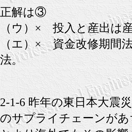
正解は③
（ウ）× 投入と産出は
（エ）× 資金改修期間
法。
2-1-6 昨年の東日本大
のサプライチェーンがあ