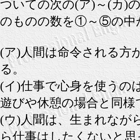
ついての次の(ア)～(カ)
のものの数を①～⑤の中
(ア)人間は命令される
る。
(イ)仕事で心身を使う
遊びや休憩の場合と同様
(ウ)人聞は、生まれな
ら仕事はしたくないと思