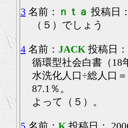
3
名前：
ｎｔａ
投稿日： 2
（５）でしょう
4
名前：
JACK
投稿日： 20
循環型社会白書（18
水洗化人口÷総人口＝11
87.1％。
よって（５）。
5
名前：
K
投稿日： 2006/0