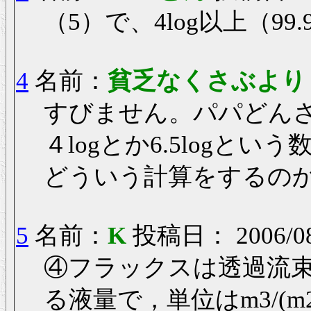
（5）で、4log以上（99
4
名前：
貧乏なくさぶよ
すびません。パパどん
４logとか6.5logとい
どういう計算をするの
5
名前：
K
投稿日： 2006/08/
④フラックスは透過流
る液量で，単位はm3/(m2