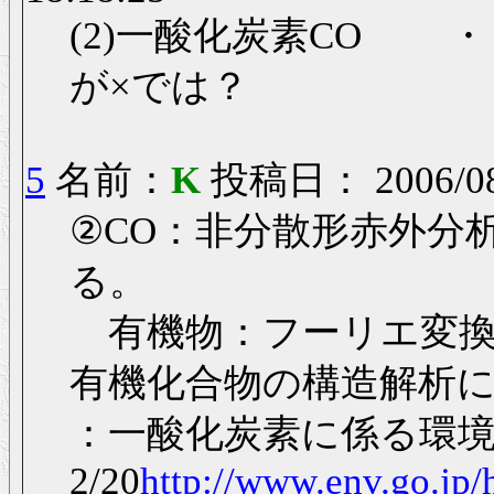
(2)一酸化炭素CO 
が×では？
5
名前：
K
投稿日： 2006/08/
②CO：非分散形赤外分析
る。
有機物：フーリエ変換赤外
有機化合物の構造解析
：一酸化炭素に係る環境
2/20
http://www.env.go.jp