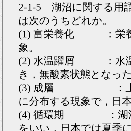
2-1-5 湖沼に関する
は次のうちどれか。
(1) 富栄養化 ：栄
象。
(2) 水温躍屑 ：水
き，無酸素状態となっ
(3) 成層 ：上
に分布する現象で，日
(4) 循環期 ：湖
をいい，日本では夏季