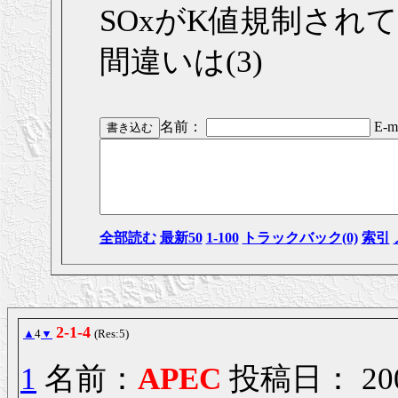
SOxがK値規制され
間違いは(3)
名前：
E-ma
全部読む
最新50
1-100
トラックバック(0)
索引
2-1-4
▲
4
▼
(Res:5)
1
名前：
APEC
投稿日： 2006/