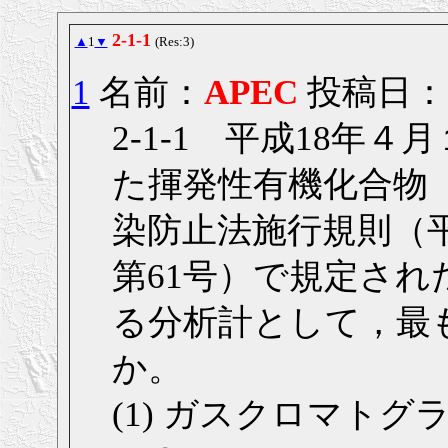
2-1-1
▲
1
▼
(Res:3)
1
名前：
APEC
投稿日： 20
2-1-1 平成18年
た揮発性有機化合物
染防止法施行規則（平
第61号）で規定さ
る分析計として，最
か。
(1) ガスクロマト