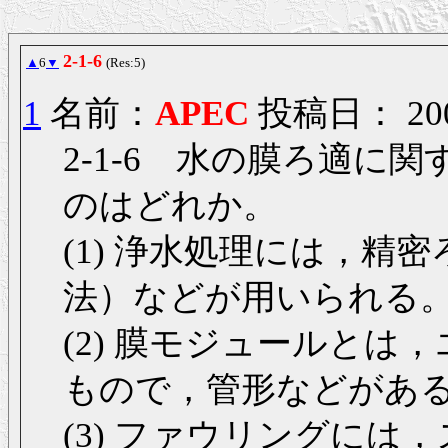
2-1-6
▲
6
▼
(Res:5)
1
名前：
APEC
投稿日： 2006/
2-1-6 水の膜ろ適
のはどれか。
(1) 浄水処理には，精
法）などが用いられる
(2) 膜モジュールと
もので，管形などがあ
(3) ファウリングに