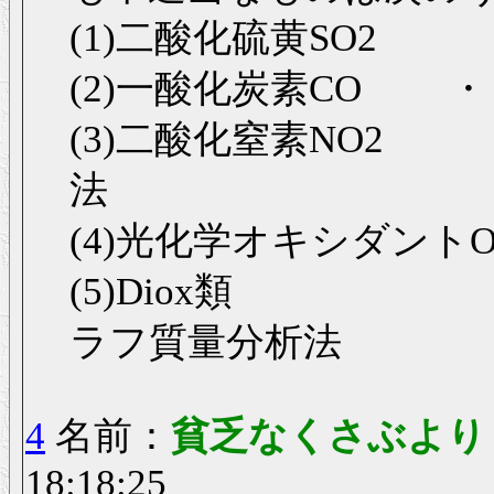
(1)二酸化硫黄SO2
(2)一酸化炭素CO 
(3)二酸化窒素NO2
法
(4)光化学オキシダント
(5)Diox類 
ラフ質量分析法
4
名前：
貧乏なくさぶよ
18:18:25