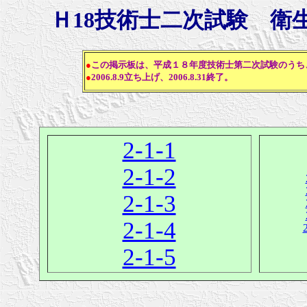
Ｈ18技術士二次試験 衛
●
この掲示板は、平成１８年度技術士第二次試験のうち
●
2006.8.9立ち上げ、2006.8.31終了。
2-1-1
2-1-2
2-1-3
2-1-4
2-1-5