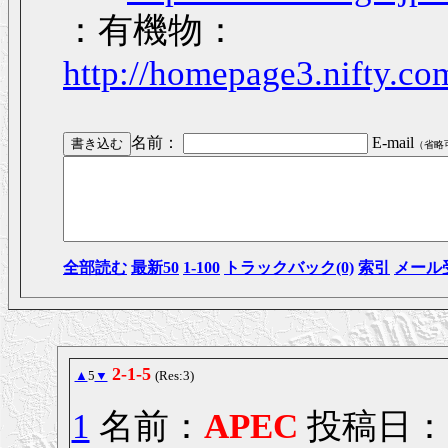
：有機物：
http://homepage3.nifty.c
名前：
E-mail
（省略
全部読む
最新50
1-100
トラックバック(0)
索引
メール
2-1-5
▲
5
▼
(Res:3)
1
名前：
APEC
投稿日： 20