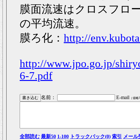
膜面流速はクロスフロ
の平均流速。
膜ろ化：
http://env.kubot
http://www.jpo.go.jp/shir
6-7.pdf
名前：
E-mail
（省略
全部読む
最新50
1-100
トラックバック(0)
索引
メール