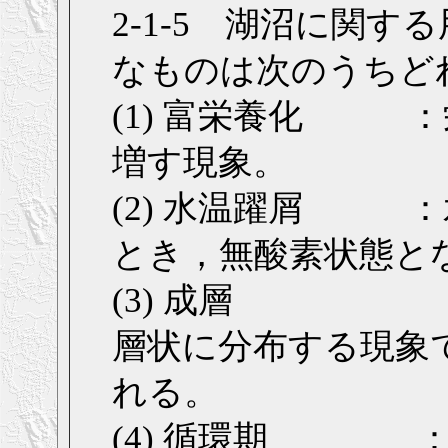
2-1-5 湖沼に関
なものは次のうちど
(1) 富栄養化 
増す現象。
(2) 水温躍屑 
とき，無酸素状態と
(3) 成層 ：
層状に分布する現象
れる。
(4) 循環期 ：