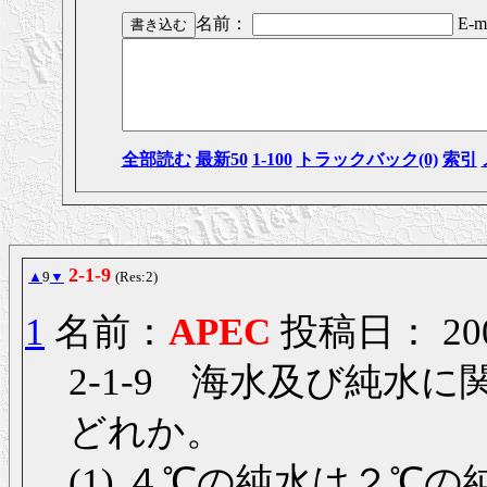
名前：
E-ma
全部読む
最新50
1-100
トラックバック(0)
索引
2-1-9
▲
9
▼
(Res:2)
1
名前：
APEC
投稿日： 2006/
2-1-9 海水及び純
どれか。
(1) ４℃の純水は２℃