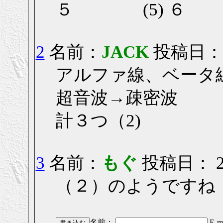
５ (5) ６
2
名前：
JACK
投稿日： 20
アルファ線、ベータ
超音波→疎密波
計３つ（2)
3
名前：
もぐ
投稿日： 200
（２）のようですね
名前：
E-ma