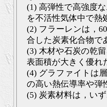
(1) 高弾性で高強
を不活性気体中で熱
(2) フラーレンは，
合した炭素化合物で
(3) 木材や石炭の
表面積が大きく優れ
(4) グラファイト
の高い熱伝導率や弾
(5) 炭素材料は，