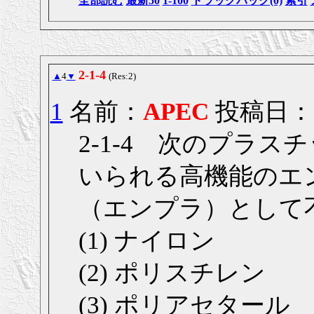
全部読む
最新50
1-100
トラックバック(0)
索引
2-1-4
▲
4
▼
(Res:2)
1
名前：
APEC
投稿日： 20
2-1-4 次のプラ
いられる高機能のエ
（エンプラ）として
(1) ナイロン
(2) ポリスチレン
(3) ポリアセタール