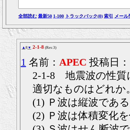
全部読む
最新50
1-100
トラックバック(0)
索引
メール
2-1-8
▲
8
▼
(Res:3)
1
名前：
APEC
投稿日： 20
2-1-8 地震波の
適切なものはどれか
(1) Ｐ波は縦波であ
(2) Ｐ波は体積変
(3) Ｓ波はせん断波