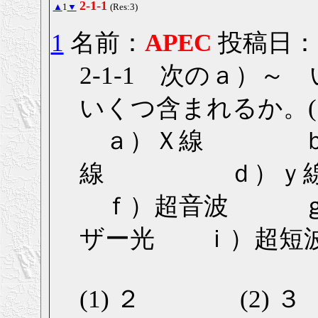
2-1-1
▲
1
▼
(Res:3)
1
名前：
APEC
投稿日： 20
2-1-1 次のａ）
いくつ含まれるか。(1
ａ）Ｘ線 ｂ
線 ｄ）ｙ線
ｆ）超音波 ｇ
ザー光 ｉ）超短
(1) ２ (2)