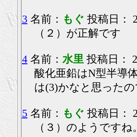
3
名前：
もぐ
投稿日： 200
（２）が正解です
4
名前：
水里
投稿日： 200
酸化亜鉛はN型半導
は(3)かなと思った
5
名前：
もぐ
投稿日： 200
（３）のようですね