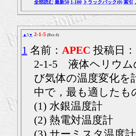
全部読む
最新50
1-100
トラックバック(0)
索引
2-1-5
▲
5
▼
(Res:4)
1
名前：
APEC
投稿日： 20
2-1-5 液体ヘリウム
び気体の温度変化を
中で，最も適したも
(1) 水銀温度計
(2) 熱電対温度計
(3) サーミスタ温度計