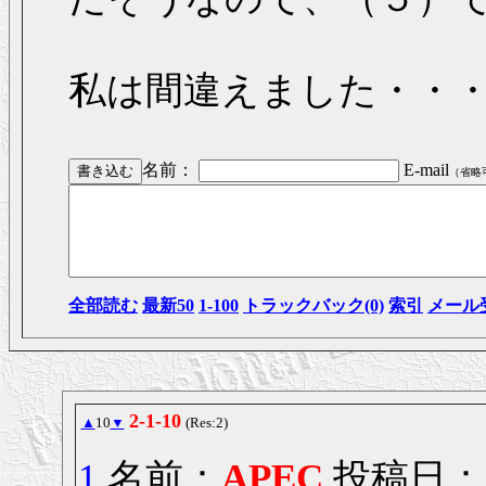
私は間違えました・・
名前：
E-mail
（省略
全部読む
最新50
1-100
トラックバック(0)
索引
メール
2-1-10
▲
10
▼
(Res:2)
1
名前：
APEC
投稿日： 20