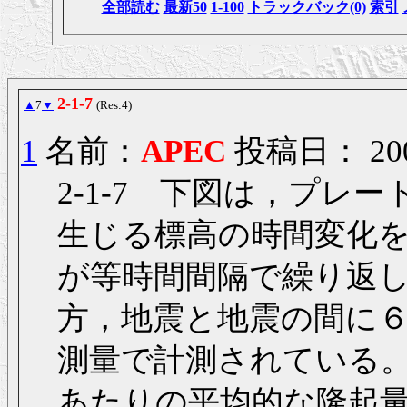
全部読む
最新50
1-100
トラックバック(0)
索引
2-1-7
▲
7
▼
(Res:4)
1
名前：
APEC
投稿日： 2006/
2-1-7 下図は，プ
生じる標高の時間変化
が等時間間隔で繰り返
方，地震と地震の間に
測量で計測されている
あたりの平均的な隆起量