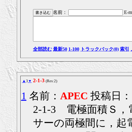
名前：
E-ma
全部読む
最新50
1-100
トラックバック(0)
索引
2-1-3
▲
3
▼
(Res:2)
1
名前：
APEC
投稿日： 20
2-1-3 電極面積
サーの両極間に，起