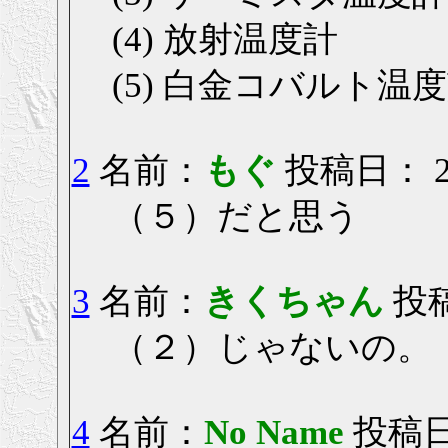
(4) 放射温度計
(5) 白金コバルト温
2
名前：
もぐ
投稿日： 200
（５）だと思う
3
名前：
きくちゃん
投稿
（２）じゃないの。
4
名前：
No Name
投稿日： 