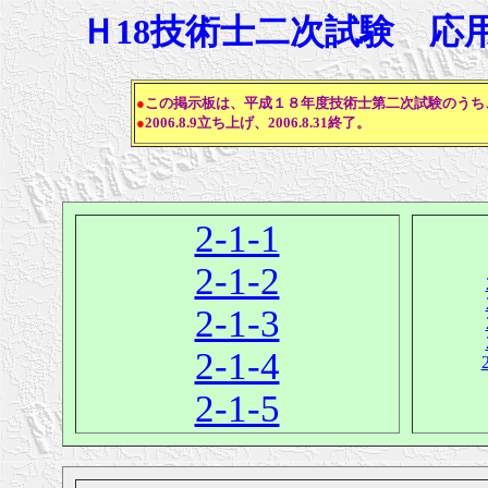
Ｈ18技術士二次試験 応
●
この掲示板は、平成１８年度技術士第二次試験のうち
●
2006.8.9立ち上げ、2006.8.31終了。
2-1-1
2-1-2
2-1-3
2-1-4
2-1-5