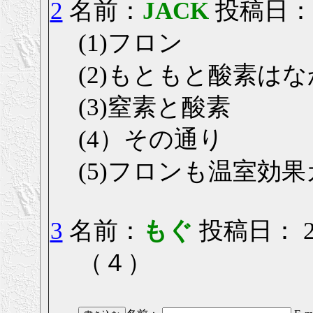
2
名前：
JACK
投稿日： 20
(1)フロン
(2)もともと酸素は
(3)窒素と酸素
(4）その通り
(5)フロンも温室効
3
名前：
もぐ
投稿日： 200
（４）