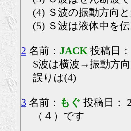
(4) Ｓ波の振動方
(5) Ｓ波は液体中を
2
名前：
JACK
投稿日： 20
S波は横波→振動方
誤りは(4)
3
名前：
もぐ
投稿日： 200
（４）です