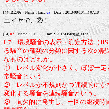
[44]
RE:06
Name：kazu
Date：2013/08/10(土) 07:18
エイヤで、②！
[14]
07
Name：APEC Date：2013/08/09(金) 00:31
I-7 環境騒音の表示・測定方法（JIS Z 
る騒音の種類の分類に関する次の記
なものはどれか。
① レベル変化が小さく、ほぼ一定
常騒音という。
② レベルが不規則かつ連続的にか
変化する騒音を連続騒音という。
③ 間欠的に発生し、一回の継続時