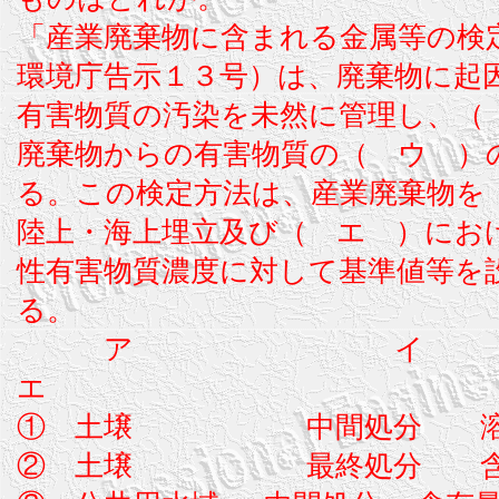
「産業廃棄物に含まれる金属等の検
環境庁告示１３号）は、廃棄物に起
有害物質の汚染を未然に管理し、（
廃棄物からの有害物質の（ ウ ）
る。この検定方法は、産業廃棄物を
陸上・海上埋立及び（ エ ）にお
性有害物質濃度に対して基準値等を
る。
ア イ
エ
① 土壌 中間処分 溶
② 土壌 最終処分 含有