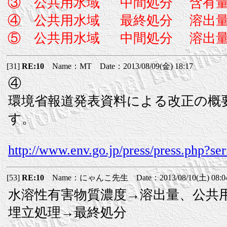
③ 公共用水域 中間処分 含有
④ 公共用水域 最終処分 溶出
⑤ 公共用水域 中間処分 溶出
[31]
RE:10
Name：MT Date：2013/08/09(金) 18:17
④
環境省報道発表資料による改正の概
す。
http://www.env.go.jp/press/press.php?se
[53]
RE:10
Name：にゃんこ先生 Date：2013/08/10(土) 08:0
水溶性有害物質濃度→溶出量、公共
埋立処理→最終処分