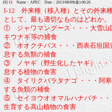
[9]
12
Name：APEC Date：2013/08/09(金) 00:26
I-12 外来種（移入種）とその外
として、最も適切なものはどれか。
① ジャワマングース・・・大雪山
キウナギ等の捕食
② オオクチバス・・・西表石垣国
息する魚類の補食
③ ノヤギ（野生化したヤギ）・・
息する植物の食害
④ タイリクバラタナゴ ・・・阿
する魚類の補食
⑤ セイヨウオオマルハナバチ・・
生育する高山植物の食害