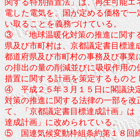
関する特別措置法」は、再生可能エ
電した電気を、国が定める価格で一
い取ることを義務づけている。
③ 「地球温暖化対策の推進に関す
県及び市町村は、京都議定書目標達
都道府県及び市町村の事務及び事業
の排出の量の削減並びに吸収作用の
措置に関する計画を策定するものと
④ 平成２５年３月１５日に閣議決
対策の推進に関する法律の一部を改
て、「京都議定書目標達成計画」は
達成計画」に改められている。
⑤ 国連気候変動枠組条約第１８回締