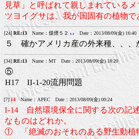
見草」と呼ばれて親しまれているメ
ツヨイグサは、我が国固有の植物で
[24]
RE:13
Name：煤煙５２
Date：2013/08/09(金) 16:40
５ 確かアメリカ産の外来種、、、
[34]
RE:13
Name：MT Date：2013/08/09(金) 18:20
⑤
H17 II-1-20流用問題
[7]
14
Name：APEC Date：2013/08/09(金) 00:24
I-14 自然環境保全に関する次の
なものはどれか。
① 「絶滅のおそれのある野生動植