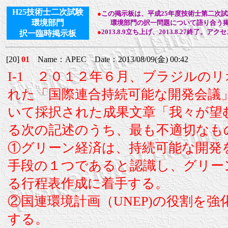
H25技術士二次試験
●
この掲示板は、平成25年度技術士第二次
環境部門
環境部門の択一問題について語り合う掲
●
2013.8.9立ち上げ、2013.8.27終了。アク
択一臨時掲示板
[20]
01
Name：APEC Date：2013/08/09(金) 00:42
I-1 ２０１２年６月、ブラジルの
れた「国際連合持続可能な開発会議
いて採択された成果文章「我々が望
る次の記述のうち、最も不適切なも
①グリーン経済は、持続可能な開発
手段の１つであると認識し、グリー
る行程表作成に着手する。
②国連環境計画（UNEP)の役割を
する。