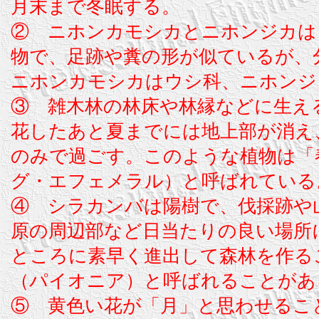
月末まで冬眠する。
② ニホンカモシカとニホンジカは
物で、足跡や糞の形が似ているが、
ニホンカモシカはウシ科、ニホンジ
③ 雑木林の林床や林縁などに生え
花したあと夏までには地上部が消え
のみで過ごす。このような植物は「
グ・エフェメラル）と呼ばれている
④ シラカンバは陽樹で、伐採跡や
原の周辺部など日当たりの良い場所
ところに素早く進出して森林を作る
（パイオニア）と呼ばれることがあ
⑤ 黄色い花が「月」と思わせるこ