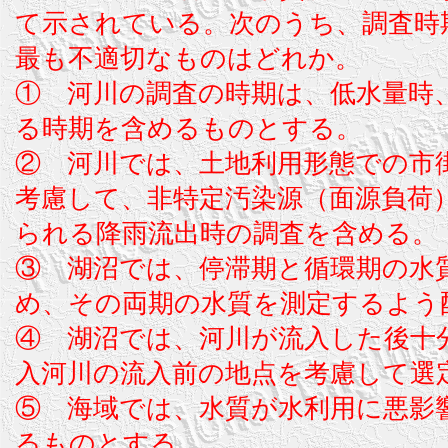
て示されている。次のうち、調査時
最も不適切なものはどれか。
① 河川の調査の時期は、低水量時
る時期を含めるものとする。
② 河川では、土地利用形態での市
考慮して、非特定汚染源（面源負荷
られる降雨流出時の調査を含める。
③ 湖沼では、停滞期と循環期の水
め、その両期の水質を測定するよう
④ 湖沼では、河川が流入した後十
入河川の流入前の地点を考慮して選
⑤ 海域では、水質が水利用に悪影
るものとする。