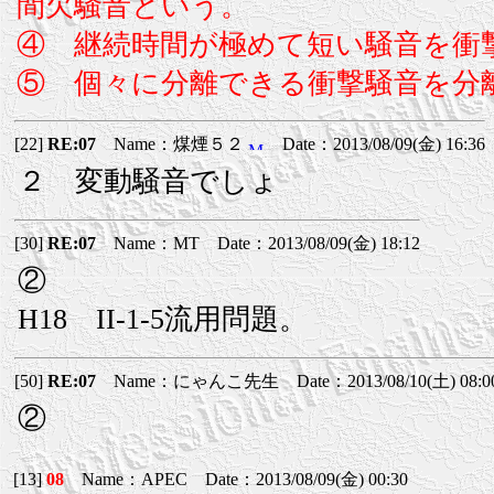
間欠騒音という。
④ 継続時間が極めて短い騒音を衝
⑤ 個々に分離できる衝撃騒音を分
[22]
RE:07
Name：煤煙５２
Date：2013/08/09(金) 16:36
２ 変動騒音でしょ
[30]
RE:07
Name：MT Date：2013/08/09(金) 18:12
②
H18 II-1-5流用問題。
[50]
RE:07
Name：にゃんこ先生 Date：2013/08/10(土) 08:0
②
[13]
08
Name：APEC Date：2013/08/09(金) 00:30