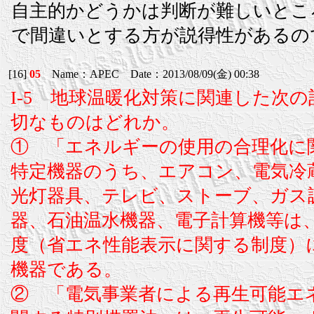
自主的かどうかは判断が難しいとこ
で間違いとする方が説得性があるの
[16]
05
Name：APEC Date：2013/08/09(金) 00:38
I-5 地球温暖化対策に関連した次
切なものはどれか。
① 「エネルギーの使用の合理化に
特定機器のうち、エアコン、電気冷
光灯器具、テレビ、ストーブ、ガス
器、石油温水機器、電子計算機等は
度（省エネ性能表示に関する制度）に
機器である。
② 「電気事業者による再生可能エ