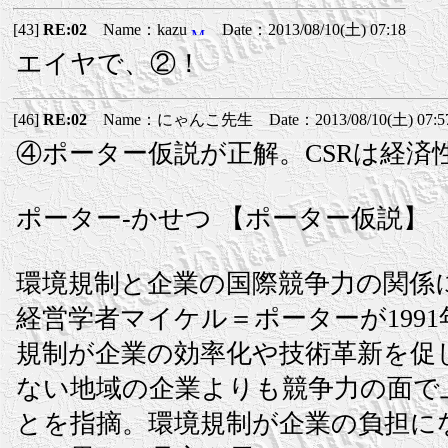
[43]
RE:02
Name：kazu
Date：2013/08/10(土) 07:18
エイヤで、②！
[46]
RE:02
Name：にゃんこ先生 Date：2013/08/10(土) 07:5
④ポーター仮説が正解。CSRは経済
ポーター‐かせつ 【ポーター仮説】
環境規制と企業の国際競争力の関係
経営学者マイケル＝ポーターが199
規制が企業の効率化や技術革新を促
ない地域の企業よりも競争力の面で
とを指摘。環境規制が企業の負担に