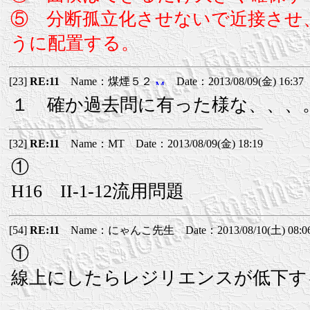
⑤ 分断孤立化させないで近接させ
うに配置する。
[23]
RE:11
Name：煤煙５２
Date：2013/08/09(金) 16:37
１ 確か過去問に有った様な、、、
[32]
RE:11
Name：MT Date：2013/08/09(金) 18:19
①
H16 II-1-12流用問題
[54]
RE:11
Name：にゃんこ先生 Date：2013/08/10(土) 08:0
①
線上にしたらレジリエンスが低下す