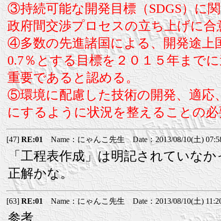
③持続可能な開発目標（SDGS）に
政府間交渉プロセスの立ち上げに合
④多数の先進諸国による、開発途上国
0.7％とする目標を２０１５年まで
重要であると認める。
⑤環境に配慮した技術の開発、適応
にするように状況を整えることの必
[47]
RE:01
Name：にゃんこ先生 Date：2013/08/10(土) 07:5
「工程表作成」は明記されていなか
正解かな。
[63]
RE:01
Name：にゃんこ先生 Date：2013/08/10(土) 11:2
参考