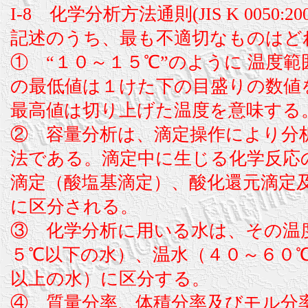
I-8 化学分析方法通則(JIS K 0050
記述のうち、最も不適切なものはど
① “１０～１５℃”のように 温度
の最低値は１けた下の目盛りの数値
最高値は切り上げた温度を意味する
② 容量分析は、滴定操作により分
法である。滴定中に生じる化学反応
滴定（酸塩基滴定）、酸化還元滴定
に区分される。
③ 化学分析に用いる水は、その温
５℃以下の水）、温水（４０～６０
以上の水）に区分する。
④ 質量分率、体積分率及びモル分