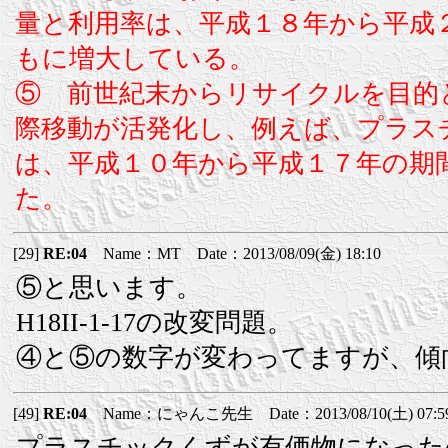
量と利用率は、平成１８年から平成
もに増大している。
⑤ 前世紀末からリサイクルを目的
際移動が活発化し、例えば、プラス
は、平成１０年から平成１７年の期
た。
[29]
RE:04
Name：MT Date：2013/08/09(金) 18:10
⑤と思います。
H18II-1-17の改変問題。
④と⑤の数字が変わってますが、傾
[49]
RE:04
Name：にゃんこ先生 Date：2013/08/10(土) 07:5
プラスチックくずが有価物になった