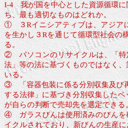
I-4 我が国を中心とした資源循環
ち、最も適切なものはどれか。
① ３Rイニシアティブは、アジア
を生かし３Rを通じて循環型社会の
る。
② パソコンのリサイクルは、「特
法」等の法に基づくものではなく、
いる。
③ 「容器包装に係る分別収集及び
する法律」に基づき分別収集したペ
が自らの判断で売却先を選定できる
④ ガラスびんは使用済みのびんを
イクルされており、新びんの生産に