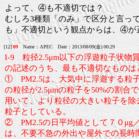
よって、④も不適切では？
むしろ3種類「のみ」で区分と言っ
も」不適切という観点からは、④が
[12]
09
Name：APEC Date：2013/08/09(金) 00:29
I-9 粒径2.5μm以下の浮遊粒子状物
の記述のうち、最も不適切なものは
① PM2.5は、大気中に浮遊する
の粒径が2.5μmの粒子を50%の割
用いて、より粒径の大きい粒子を除
粒子としている。
② PM2.5の日平均値として７０μ
は、不要不急の外出や屋外での長時