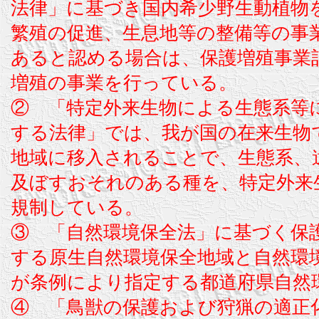
法律」に基づき国内希少野生動植物
繁殖の促進、生息地等の整備等の事
あると認める場合は、保護増殖事業
増殖の事業を行っている。
② 「特定外来生物による生態系等
する法律」では、我が国の在来生物
地域に移入されることで、生態系、
及ぼすおそれのある種を、特定外来
規制している。
③ 「自然環境保全法」に基づく保
する原生自然環境保全地域と自然環
が条例により指定する都道府県自然
④ 「鳥獣の保護および狩猟の適正