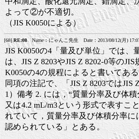
中和滴定、酸化還元滴定、錯滴定、
よって②が不適切。
（JIS K0050による）
[68]
RE:08
Name：にゃんこ先生 Date：2013/08/12(月) 17:0
JIS K0050の4「量及び単位」で
は、JIS Z 8203やJIS Z 8202-0等
K0050の4の規程によると書いてあ
同項の注記で、「JIS Z 8203ではJIS Z 8
1）備考 2. には，“質量分率及び体積分
又は4.2 mL/m3という形式で表す
れていて，質量分率及び体積分率に
認められている」とある。