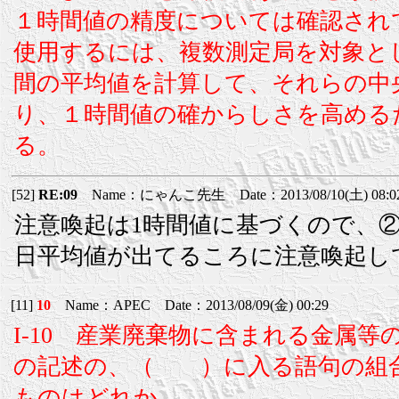
１時間値の精度については確認され
使用するには、複数測定局を対象と
間の平均値を計算して、それらの中
り、１時間値の確からしさを高める
る。
[52]
RE:09
Name：にゃんこ先生 Date：2013/08/10(土) 08:0
注意喚起は1時間値に基づくので、
日平均値が出てるころに注意喚起し
[11]
10
Name：APEC Date：2013/08/09(金) 00:29
I-10 産業廃棄物に含まれる金属
の記述の、（ ）に入る語句の組
ものはどれか。