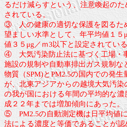
るだけ減らすという、注意喚起のた
されている。
③ 人の健康の適切な保護を図るた
望ましい水準として、年平均値１５μ
値３５μg／ｍ3以下と設定されてい
④ 大気汚染防止法に基づく工場・
施設の規制や自動車排出ガス規制な
物質（SPM)とPM2.5の国内での発
が、北東アジアからの越境大気汚染の
の我が国における年間の平均的な濃
成２２年までは増加傾向にあった。
⑤ PM2.5の自動測定機は日平均
法による濃度と等価であることが認